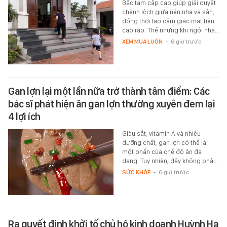
Bậc tam cấp cao giúp giải quyết
chênh lệch giữa nền nhà và sân,
đồng thời tạo cảm giác mặt tiền
cao ráo. Thế nhưng khi ngôi nhà…
XEM MUA LUÔN
-
6 giờ trước
Gan lợn lại một lần nữa trở thành tâm điểm: Các
bác sĩ phát hiện ăn gan lợn thường xuyên đem lại
4 lợi ích
Giàu sắt, vitamin A và nhiều
dưỡng chất, gan lợn có thể là
một phần của chế độ ăn đa
dạng. Tuy nhiên, đây không phải…
SỨC KHỎE
-
6 giờ trước
Ra quyết định khởi tố chủ hộ kinh doanh Huỳnh Hạ