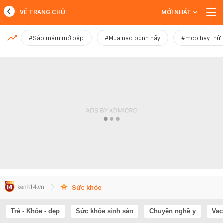
VỀ TRANG CHỦ
MỚI NHẤT
MỚI NHẤT
#Sắp mâm mở bếp
#Mùa nào bệnh nấy
#mẹo hay thử
Xem thêm
Sức khỏe
Trẻ - Khỏe - đẹp
Sức khỏe sinh sản
Chuyện nghề y
Vac