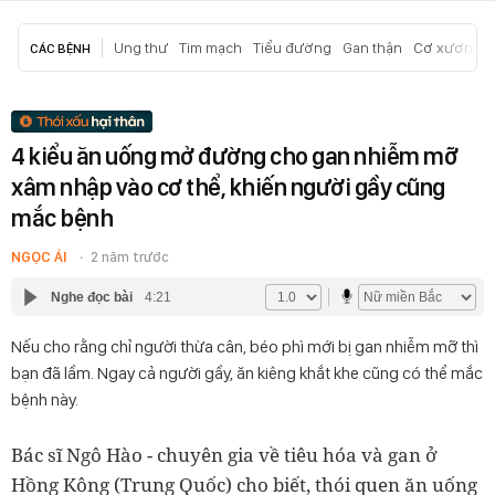
Ung thư
Tim mạch
Tiểu đường
Gan thận
Cơ xương k
CÁC BỆNH
4 kiểu ăn uống mở đường cho gan nhiễm mỡ
xâm nhập vào cơ thể, khiến người gầy cũng
mắc bệnh
NGỌC ÁI
2 năm trước
Nghe đọc bài
4:21
Nếu cho rằng chỉ người thừa cân, béo phì mới bị gan nhiễm mỡ thì
bạn đã lầm. Ngay cả người gầy, ăn kiêng khắt khe cũng có thể mắc
bệnh này.
Bác sĩ Ngô Hào - chuyên gia về tiêu hóa và gan ở
Hồng Kông (Trung Quốc) cho biết, thói quen ăn uống