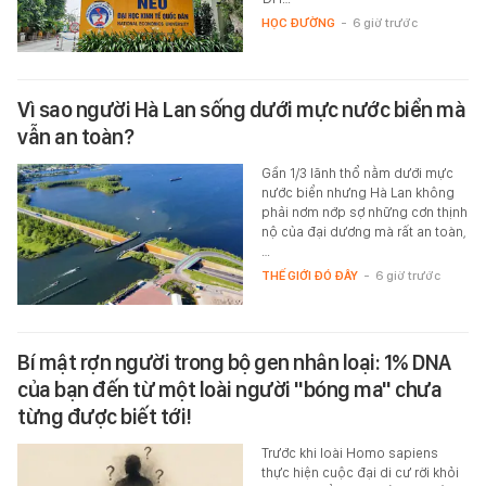
HỌC ĐƯỜNG
-
6 giờ trước
Vì sao người Hà Lan sống dưới mực nước biển mà
vẫn an toàn?
Gần 1/3 lãnh thổ nằm dưới mực
nước biển nhưng Hà Lan không
phải nơm nớp sợ những cơn thịnh
nộ của đại dương mà rất an toàn,
…
THẾ GIỚI ĐÓ ĐÂY
-
6 giờ trước
Bí mật rợn người trong bộ gen nhân loại: 1% DNA
của bạn đến từ một loài người "bóng ma" chưa
từng được biết tới!
Trước khi loài Homo sapiens
thực hiện cuộc đại di cư rời khỏi