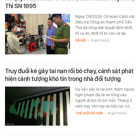
Thi SN 1995
Ngày 7/8/2026, Cơ quan Cảnh sát
điều tra Công an thành phố Cần
Thơ đã tống đạt Quyết định khởi
tố vụ án, khởi tố bị can và áp…
XÃ HỘI
-
6 giờ trước
Truy đuổi kẻ gây tai nạn rồi bỏ chạy, cảnh sát phát
hiện cảnh tượng khó tin trong nhà đối tượng
Vụ việc xảy ra tại Anh. Năm ngoái,
nghi phạm đã lái xe tông vào
người đi bộ rồi bỏ trốn. Tháng 5
năm nay, tên này lại tiếp tục có…
THẾ GIỚI ĐÓ ĐÂY
-
6 giờ trước