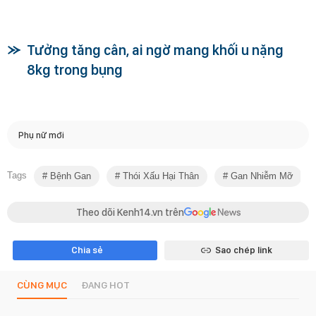
Tưởng tăng cân, ai ngờ mang khối u nặng
8kg trong bụng
Phụ nữ mới
Tags
Bệnh Gan
Thói Xấu Hại Thân
Gan Nhiễm Mỡ
Theo dõi Kenh14.vn trên
Chia sẻ
Sao chép link
CÙNG MỤC
ĐANG HOT