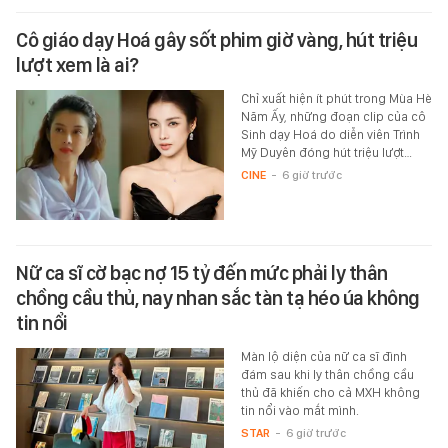
Cô giáo dạy Hoá gây sốt phim giờ vàng, hút triệu
lượt xem là ai?
Chỉ xuất hiện ít phút trong Mùa Hè
Năm Ấy, những đoạn clip của cô
Sinh dạy Hoá do diễn viên Trình
Mỹ Duyên đóng hút triệu lượt…
CINE
-
6 giờ trước
Nữ ca sĩ cờ bạc nợ 15 tỷ đến mức phải ly thân
chồng cầu thủ, nay nhan sắc tàn tạ héo úa không
tin nổi
Màn lộ diện của nữ ca sĩ đình
đám sau khi ly thân chồng cầu
thủ đã khiến cho cả MXH không
tin nổi vào mắt mình.
STAR
-
6 giờ trước