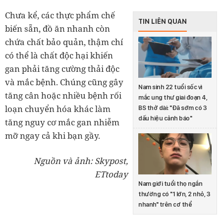
Chưa kể, các thực phẩm chế
TIN LIÊN QUAN
biến sẵn, đồ ăn nhanh còn
chứa chất bảo quản, thậm chí
có thể là chất độc hại khiến
gan phải tăng cường thải độc
và mắc bệnh. Chúng cũng gây
Nam sinh 22 tuổi sốc vì
tăng cân hoặc nhiều bệnh rối
mắc ung thư giai đoạn 4,
loạn chuyển hóa khác làm
BS thở dài: "Đã sớm có 3
dấu hiệu cảnh báo"
tăng nguy cơ mắc gan nhiễm
mỡ ngay cả khi bạn gầy.
Nguồn và ảnh: Skypost,
ETtoday
Nam giới tuổi thọ ngắn
thường có "1 lớn, 2 nhỏ, 3
nhanh" trên cơ thể