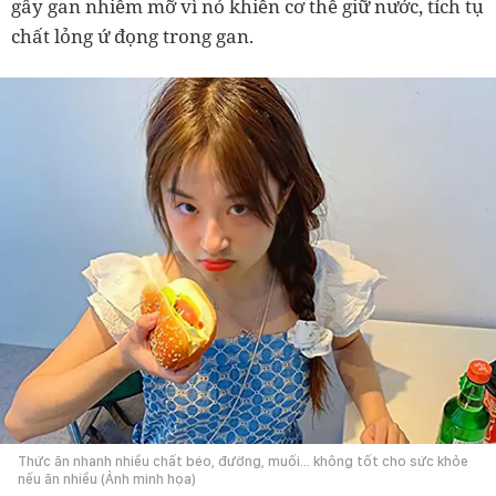
gây gan nhiễm mỡ vì nó khiến cơ thể giữ nước, tích tụ
chất lỏng ứ đọng trong gan.
Thức ăn nhanh nhiều chất béo, đường, muối… không tốt cho sức khỏe
nếu ăn nhiều (Ảnh minh họa)