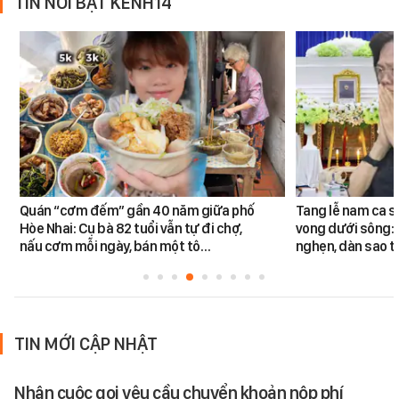
TIN NỔI BẬT KÊNH14
Quán “cơm đếm” gần 40 năm giữa phố
Tang lễ nam ca s
Hòe Nhai: Cụ bà 82 tuổi vẫn tự đi chợ,
vong dưới sông: 
nấu cơm mỗi ngày, bán một tô…
nghẹn, dàn sao t
TIN MỚI CẬP NHẬT
Nhận cuộc gọi yêu cầu chuyển khoản nộp phí