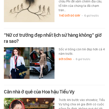
châu Phi để xâm chiếm địa cầu,
tổ tiên của chúng ta đã chạm
trán…
THẾ GIỚI ĐÓ ĐÂY
-
6 giờ trước
“Nữ cơ trưởng đẹp nhất lịch sử hàng không” giờ
ra sao?
Sốc vì trông còn trẻ đẹp hơn cả 4
năm trước.
ĐỜI SỐNG
-
6 giờ trước
Căn nhà ở quê của Hoa hậu Tiểu Vy
Trước khi bước vào showbiz, Tiểu
Vy từng chia sẻ gia đình có cuộc
sống ổn định, không quá dư dả.