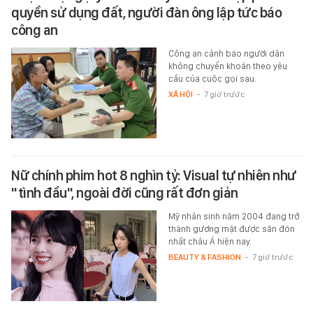
quyền sử dụng đất, người đàn ông lập tức báo
công an
Công an cảnh báo người dân
không chuyển khoản theo yêu
cầu của cuộc gọi sau.
XÃ HỘI
-
7 giờ trước
Nữ chính phim hot 8 nghìn tỷ: Visual tự nhiên như
"tình đầu", ngoài đời cũng rất đơn giản
Mỹ nhân sinh năm 2004 đang trở
thành gương mặt được săn đón
nhất châu Á hiện nay.
BEAUTY & FASHION
-
7 giờ trước