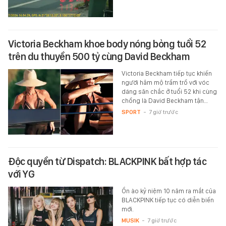
Victoria Beckham khoe body nóng bỏng tuổi 52
trên du thuyền 500 tỷ cùng David Beckham
Victoria Beckham tiếp tục khiến
người hâm mộ trầm trồ với vóc
dáng săn chắc ở tuổi 52 khi cùng
chồng là David Beckham tận…
SPORT
-
7 giờ trước
Độc quyền từ Dispatch: BLACKPINK bất hợp tác
với YG
Ồn ào kỷ niệm 10 năm ra mắt của
BLACKPINK tiếp tục có diễn biến
mới.
MUSIK
-
7 giờ trước