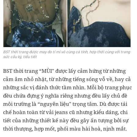
BST thời trang được may đo tỉ mỉ vô cùng cá tính, hợp thời cùng với trang
sức cầu kỳ, tiểu tiết
BST thời trang “MÙI" được lấy cảm hứng từ những
cảm âm nhỏ nhặt, từ những tiếng sóng vỗ về, hay cả
những sắc vị đánh thức tầm nhìn. Mỗi bộ trang phục
đều chứa đựng ý nghĩa riêng nhưng đều lấy chủ đề
môi trường là “nguyên liệu" trọng tâm. Dù được tái
chế hoàn toàn từ vải jeans cũ nhưng kiểu dáng, chi
tiết của những thiết kế này đều gây ấn tượng bởi sự
thời thượng, hợp mốt, phối màu hài hoà, nịnh mắt.