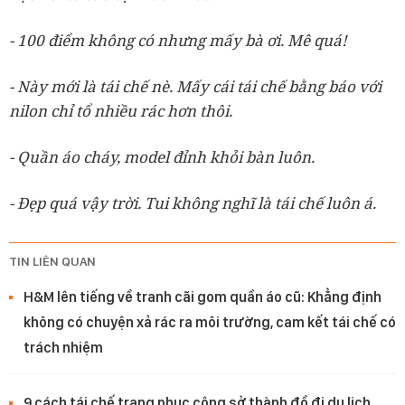
- 100 điểm không có nhưng mấy bà ơi. Mê quá!
- Này mới là tái chế nè. Mấy cái tái chế bằng báo với
nilon chỉ tổ nhiều rác hơn thôi.
- Quần áo cháy, model đỉnh khỏi bàn luôn.
- Đẹp quá vậy trời. Tui không nghĩ là tái chế luôn á.
TIN LIÊN QUAN
H&M lên tiếng về tranh cãi gom quần áo cũ: Khẳng định
không có chuyện xả rác ra môi trường, cam kết tái chế có
trách nhiệm
9 cách tái chế trang phục công sở thành đồ đi du lịch