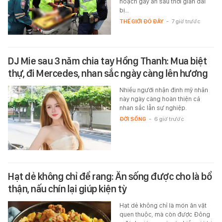
hoạch gây án sau thời gian dài
bị…
THẾ GIỚI ĐÓ ĐÂY
-
7 giờ trước
DJ Mie sau 3 năm chia tay Hồng Thanh: Mua biệt
thự, đi Mercedes, nhan sắc ngày càng lên hương
Nhiều người nhận định mỹ nhân
này ngày càng hoàn thiện cả
nhan sắc lẫn sự nghiệp.
ĐỜI SỐNG
-
6 giờ trước
Hạt dẻ không chỉ để rang: Ăn sống được cho là bổ
thận, nấu chín lại giúp kiện tỳ
Hạt dẻ không chỉ là món ăn vặt
quen thuộc, mà còn được Đông