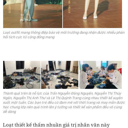
Loạt outfit mang thông điệp bảo vệ môi trường đang nhận được nhiều phản
hồi tích cực từ cộng đồng mạng
Thành quả trên là nỗ lực của Trần Nguyễn Đăng Nguyên, Nguyễn Thị Thúy
Ngân, Nguyễn Thị Anh Thư và Lê Thị Quỳnh Trang cùng nhau thiết kế xuyên
suốt một tuần. Các bạn trẻ đều có đam mê với thời trang và may mắn được
học chung lớp nên quá trình lên ý tưởng và thiết kế sản phẩm đều vô cùng
dễ dàng
Loạt thiết kế thấm nhuần giá trị nhân văn này