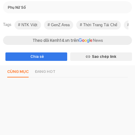
Phụ Nữ Số
Tags
NTK Việt
GenZ Area
Thời Trang Tái Chế
Ô 
Theo dõi Kenh14.vn trên
Chia sẻ
Sao chép link
CÙNG MỤC
ĐANG HOT