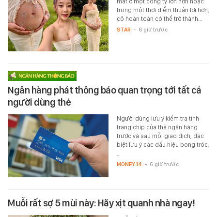
mắt ở một công ty lớn hơn hoặc
trong một thời điểm thuận lợi hơn,
cô hoàn toàn có thể trở thành…
STAR
-
6 giờ trước
Ngân hàng phát thông báo quan trọng tới tất cả
người dùng thẻ
Người dùng lưu ý kiểm tra tình
trạng chip của thẻ ngân hàng
trước và sau mỗi giao dịch, đặc
biệt lưu ý các dấu hiệu bong tróc,
…
MONEY.14
-
6 giờ trước
Muỗi rất sợ 5 mùi này: Hãy xịt quanh nhà ngay!