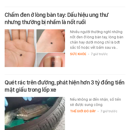
Chấm đen ở lòng bàn tay: Dấu hiệu ung thư
nhưng thường bị nhầm là nốt ruồi
Nhiều người thường nghĩ những
nốt đen ở lòng bàn tay, lòng bàn
chân hay dưới móng chỉ là bớt
sắc tố hoặc vết bầm sau va…
SỨC KHỎE
-
7 giờ trước
Quét rác trên đường, phát hiện hơn 3 tỷ đồng tiền
mặt giấu trong lốp xe
Nếu không ai đến nhận, số tiền
sẽ được sung công.
THẾ GIỚI ĐÓ ĐÂY
-
7 giờ trước