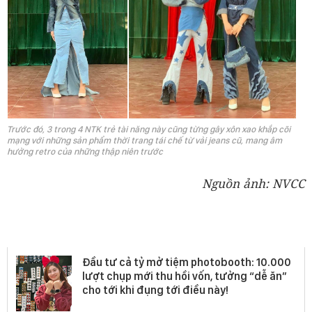
Trước đó, 3 trong 4 NTK trẻ tài năng này cũng từng gây xôn xao khắp cõi
mạng với những sản phẩm thời trang tái chế từ vải jeans cũ, mang âm
hưởng retro của những thập niên trước
Nguồn ảnh: NVCC
GenZ Area
Đầu tư cả tỷ mở tiệm photobooth: 10.000
lượt chụp mới thu hồi vốn, tưởng “dễ ăn”
cho tới khi đụng tới điều này!