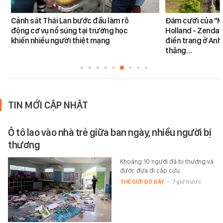
Cảnh sát Thái Lan bước đầu làm rõ
Đám cưới của "N
động cơ vụ nổ súng tại trường học
Holland - Zendaya
khiến nhiều người thiệt mạng
điền trang ở Anh
thăng…
TIN MỚI CẬP NHẬT
Ô tô lao vào nhà trẻ giữa ban ngày, nhiều người bị
thương
Khoảng 10 người đã bị thương và
được đưa đi cấp cứu.
THẾ GIỚI ĐÓ ĐÂY
-
7 giờ trước