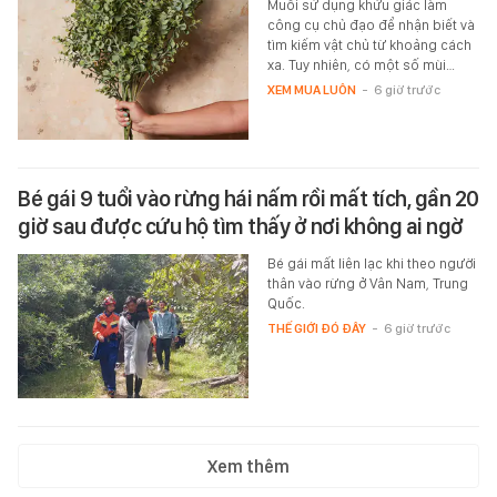
Muỗi sử dụng khứu giác làm
công cụ chủ đạo để nhận biết và
tìm kiếm vật chủ từ khoảng cách
xa. Tuy nhiên, có một số mùi…
XEM MUA LUÔN
-
6 giờ trước
Bé gái 9 tuổi vào rừng hái nấm rồi mất tích, gần 20
giờ sau được cứu hộ tìm thấy ở nơi không ai ngờ
Bé gái mất liên lạc khi theo người
thân vào rừng ở Vân Nam, Trung
Quốc.
THẾ GIỚI ĐÓ ĐÂY
-
6 giờ trước
Xem thêm