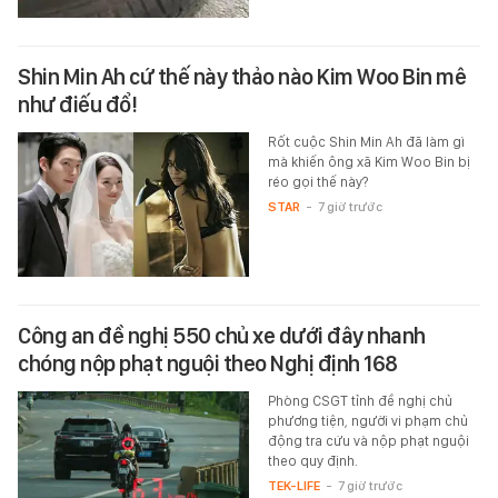
Shin Min Ah cứ thế này thảo nào Kim Woo Bin mê
như điếu đổ!
Rốt cuộc Shin Min Ah đã làm gì
mà khiến ông xã Kim Woo Bin bị
réo gọi thế này?
STAR
-
7 giờ trước
Công an đề nghị 550 chủ xe dưới đây nhanh
chóng nộp phạt nguội theo Nghị định 168
Phòng CSGT tỉnh đề nghị chủ
phương tiện, người vi phạm chủ
động tra cứu và nộp phạt nguội
theo quy định.
TEK-LIFE
-
7 giờ trước