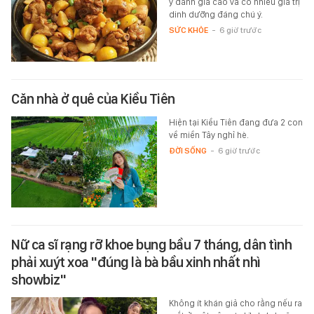
y đánh giá cao và có nhiều giá trị
dinh dưỡng đáng chú ý.
SỨC KHỎE
-
6 giờ trước
Căn nhà ở quê của Kiều Tiên
Hiện tại Kiều Tiên đang đưa 2 con
về miền Tây nghỉ hè.
ĐỜI SỐNG
-
6 giờ trước
Nữ ca sĩ rạng rỡ khoe bụng bầu 7 tháng, dân tình
phải xuýt xoa "đúng là bà bầu xinh nhất nhì
showbiz"
Không ít khán giả cho rằng nếu ra