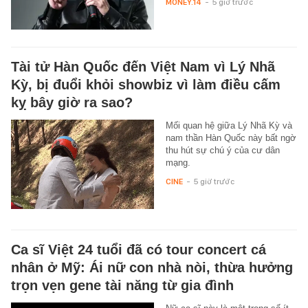
MONEY.14
-
5 giờ trước
Tài tử Hàn Quốc đến Việt Nam vì Lý Nhã
Kỳ, bị đuổi khỏi showbiz vì làm điều cấm
kỵ bây giờ ra sao?
Mối quan hệ giữa Lý Nhã Kỳ và
nam thần Hàn Quốc này bất ngờ
thu hút sự chú ý của cư dân
mạng.
CINE
-
5 giờ trước
Ca sĩ Việt 24 tuổi đã có tour concert cá
nhân ở Mỹ: Ái nữ con nhà nòi, thừa hưởng
trọn vẹn gene tài năng từ gia đình