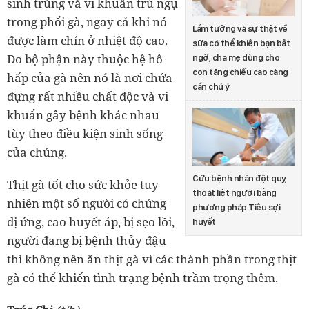
sinh trùng và vi khuẩn trú ngụ
trong phổi gà, ngay cả khi nó
Lầm tưởng và sự thật về
được làm chín ở nhiệt độ cao.
sữa có thể khiến bạn bất
Do bộ phận này thuộc hệ hô
ngờ, cha mẹ dùng cho
con tăng chiều cao càng
hấp của gà nên nó là nơi chứa
cần chú ý
đựng rất nhiều chất độc và vi
khuẩn gây bệnh khác nhau
tùy theo điều kiện sinh sống
của chúng.
Cứu bệnh nhân đột quỵ
Thịt gà tốt cho sức khỏe tuy
thoát liệt người bằng
nhiên một số người có chứng
phương pháp Tiêu sợi
dị ứng, cao huyết áp, bị sẹo lồi,
huyết
người đang bị bệnh thủy đậu
thì không nên ăn thịt gà vì các thành phần trong thịt
gà có thể khiến tình trạng bệnh trầm trọng thêm.