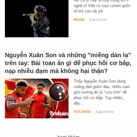
Nữ ca sĩ này là một trong số ít
nghệ sĩ Việt có tour conert quốc
tế khi còn rất trẻ.
MUSIK
-
5 giờ trước
Nguyễn Xuân Son và những "miếng dán lạ"
trên tay: Bài toán ăn gì để phục hồi cơ bắp,
nạp nhiều đạm mà không hại thận?
Thấy Nguyễn Xuân Son dùng
miếng dán giảm đau, nhiều nam
giới tưởng đó là "cứu tinh" để
phục hồi cơ bắp. Tuy nhiên,
đây…
SỨC KHỎE
-
5 giờ trước