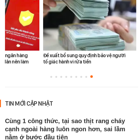
ản ngân hàng
Đề xuất bổ sung quy định bảo vệ người
i dân nên làm
tố giác hành vi rửa tiền
TIN MỚI CẬP NHẬT
Cùng 1 công thức, tại sao thịt rang cháy
cạnh ngoài hàng luôn ngon hơn, sai lầm
nằm ở bước đầu tiên