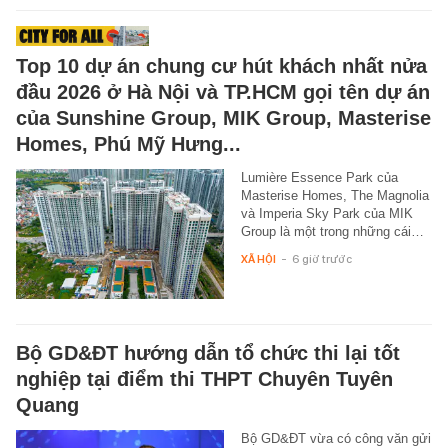
Top 10 dự án chung cư hút khách nhất nửa
đầu 2026 ở Hà Nội và TP.HCM gọi tên dự án
của Sunshine Group, MIK Group, Masterise
Homes, Phú Mỹ Hưng...
Lumière Essence Park của
Masterise Homes, The Magnolia
và Imperia Sky Park của MIK
Group là một trong những cái…
XÃ HỘI
-
6 giờ trước
Bộ GD&ĐT hướng dẫn tổ chức thi lại tốt
nghiệp tại điểm thi THPT Chuyên Tuyên
Quang
Bộ GD&ĐT vừa có công văn gửi