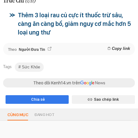
Trúc Chi
(t/h)
Thêm 3 loại rau củ cực ít thuốc trừ sâu,
càng ăn càng bổ, giảm nguy cơ mắc hơn 5
loại ung thư
Copy link
Theo
Người Đưa Tin
Tags
Sức Khỏe
Theo dõi Kenh14.vn trên
Chia sẻ
Sao chép link
CÙNG MỤC
ĐANG HOT