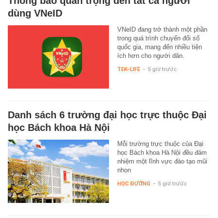
Thông báo quan trọng đến tất cả người
dùng VNeID
VNeID đang trở thành một phần
trong quá trình chuyển đổi số
quốc gia, mang đến nhiều tiện
ích hơn cho người dân.
TEK-LIFE
-
5 giờ trước
Danh sách 6 trường đại học trực thuộc Đại
học Bách khoa Hà Nội
Mỗi trường trực thuộc của Đại
học Bách khoa Hà Nội đều đảm
nhiệm một lĩnh vực đào tạo mũi
nhọn
HỌC ĐƯỜNG
-
5 giờ trước