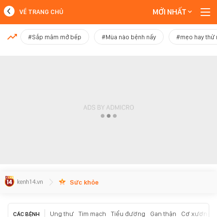
MỚI NHẤT
VỀ TRANG CHỦ
MỚI NHẤT
#Sắp mâm mở bếp
#Mùa nào bệnh nấy
#mẹo hay thử
Xem thêm
Sức khỏe
Ung thư
Tim mạch
Tiểu đường
Gan thận
Cơ xương k
CÁC BỆNH