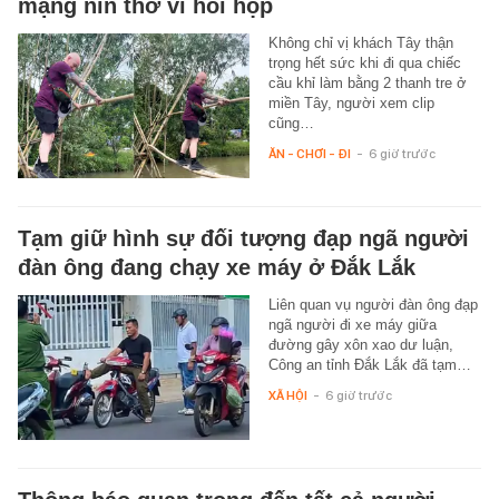
mạng nín thở vì hồi hộp
Không chỉ vị khách Tây thận
trọng hết sức khi đi qua chiếc
cầu khỉ làm bằng 2 thanh tre ở
miền Tây, người xem clip
cũng…
ĂN - CHƠI - ĐI
-
6 giờ trước
Tạm giữ hình sự đối tượng đạp ngã người
đàn ông đang chạy xe máy ở Đắk Lắk
Liên quan vụ người đàn ông đạp
ngã người đi xe máy giữa
đường gây xôn xao dư luận,
Công an tỉnh Đắk Lắk đã tạm…
XÃ HỘI
-
6 giờ trước