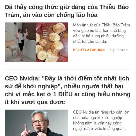
Đã thấy công thức giữ dáng của Thiều Bảo
Trâm, ăn vào còn chống lão hóa
Món ăn vặt của Thiều Bảo Trâm
vừa giúp no lâu, hạn chế tăng
cân lại bổ sung nhiều dưỡng
chất tốt cho làn da.
BEAUTY & FASHION
-
5 giờ trước
CEO Nvidia: "Đây là thời điểm tốt nhất lịch
sử để khởi nghiệp", nhiều người thất bại
chỉ vì mắc kẹt ở 1 ĐIỀU ai cũng hiểu nhưng
ít khi vượt qua được
CEO Nvidia tin rằng rào cản lớn
nhất của người khởi nghiệp
không nằm ở vốn hay công
nghệ, mà ở việc lo lắng quá…