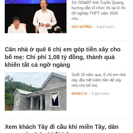
Sở GD&ĐT tỉnh Tuyên Quang,
hướng dẫn tổ chức thi lại kì thi
tốt nghiệp THPT năm 2026
cho…
HỌC ĐƯỜNG
-
6 giờ trước
Căn nhà ở quê 6 chị em góp tiền xây cho
bố mẹ: Chi phí 1,08 tỷ đồng, thành quả
khiến tất cả ngỡ ngàng
Suốt 10 năm qua, 6 chị em nhà
này đều tiết kiệm tiền để xây
nhà cho bố mẹ.
MONEY.14
-
6 giờ trước
Xem khách Tây đi cầu khỉ miền Tây, dân