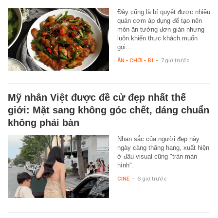
Đây cũng là bí quyết được nhiều
quán cơm áp dụng để tạo nên
món ăn tưởng đơn giản nhưng
luôn khiến thực khách muốn
gọi…
ĂN - CHƠI - ĐI
-
7 giờ trước
Mỹ nhân Việt được đề cử đẹp nhất thế
giới: Mặt sang không góc chết, dáng chuẩn
không phải bàn
Nhan sắc của người đẹp này
ngày càng thăng hạng, xuất hiện
ở đâu visual cũng "tràn màn
hình".
CINE
-
6 giờ trước