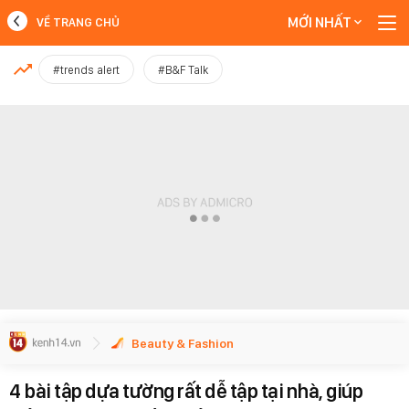
MỚI NHẤT
VỀ TRANG CHỦ
MỚI NHẤT
#trends alert
#B&F Talk
Xem thêm
Beauty & Fashion
4 bài tập dựa tường rất dễ tập tại nhà, giúp