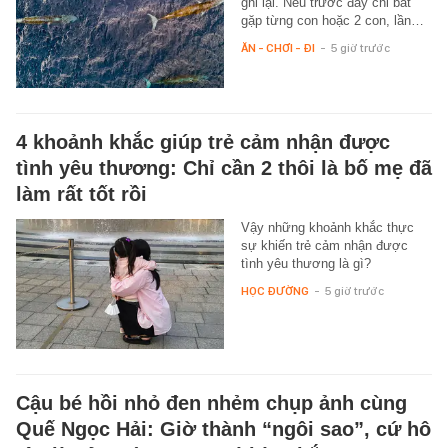
ghi lại. Nếu trước đây chỉ bắt
gặp từng con hoặc 2 con, lần…
ĂN - CHƠI - ĐI
-
5 giờ trước
4 khoảnh khắc giúp trẻ cảm nhận được
tình yêu thương: Chỉ cần 2 thôi là bố mẹ đã
làm rất tốt rồi
Vậy những khoảnh khắc thực
sự khiến trẻ cảm nhận được
tình yêu thương là gì?
HỌC ĐƯỜNG
-
5 giờ trước
Cậu bé hồi nhỏ đen nhẻm chụp ảnh cùng
Quế Ngọc Hải: Giờ thành “ngôi sao”, cứ hô