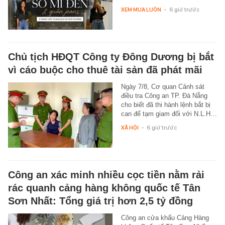
XEM MUA LUÔN
-
6 giờ trước
Chủ tịch HĐQT Công ty Đông Dương bị bắt
vì cáo buộc cho thuê tài sản đã phát mãi
Ngày 7/8, Cơ quan Cảnh sát
điều tra Công an TP. Đà Nẵng
cho biết đã thi hành lệnh bắt bị
can để tạm giam đối với N.L.H…
XÃ HỘI
-
6 giờ trước
Công an xác minh nhiều cọc tiền nằm rải
rác quanh cảng hàng không quốc tế Tân
Sơn Nhất: Tổng giá trị hơn 2,5 tỷ đồng
Công an cửa khẩu Cảng Hàng