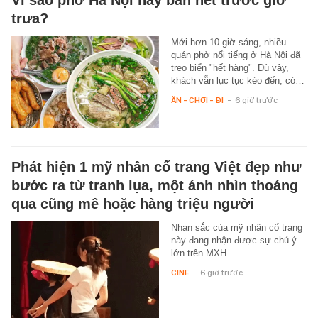
trưa?
Mới hơn 10 giờ sáng, nhiều
quán phở nổi tiếng ở Hà Nội đã
treo biển "hết hàng". Dù vậy,
khách vẫn lục tục kéo đến, có…
ĂN - CHƠI - ĐI
-
6 giờ trước
Phát hiện 1 mỹ nhân cổ trang Việt đẹp như
bước ra từ tranh lụa, một ánh nhìn thoáng
qua cũng mê hoặc hàng triệu người
Nhan sắc của mỹ nhân cổ trang
này đang nhận được sự chú ý
lớn trên MXH.
CINE
-
6 giờ trước