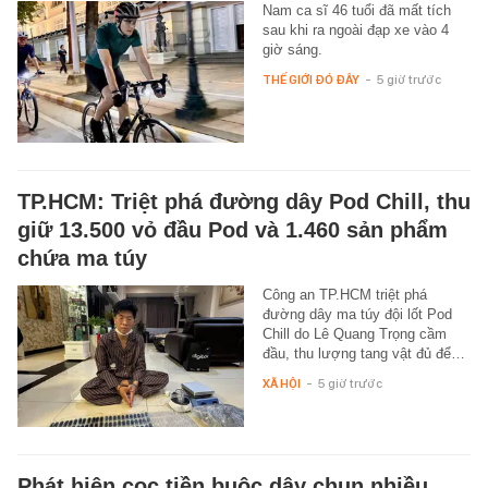
Nam ca sĩ 46 tuổi đã mất tích
sau khi ra ngoài đạp xe vào 4
giờ sáng.
THẾ GIỚI ĐÓ ĐÂY
-
5 giờ trước
TP.HCM: Triệt phá đường dây Pod Chill, thu
giữ 13.500 vỏ đầu Pod và 1.460 sản phẩm
chứa ma túy
Công an TP.HCM triệt phá
đường dây ma túy đội lốt Pod
Chill do Lê Quang Trọng cầm
đầu, thu lượng tang vật đủ để…
XÃ HỘI
-
5 giờ trước
Phát hiện cọc tiền buộc dây chun nhiều