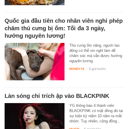
Quốc gia đầu tiên cho nhân viên nghỉ phép
chăm thú cưng bị ốm: Tối đa 3 ngày,
hưởng nguyên lương!
Thú cưng ốm nặng, người lao
động có thể xin nghỉ làm để
chăm sóc mà vẫn được hưởng
nguyên lương.
MONEY.14
-
5 giờ trước
Làn sóng chỉ trích ập vào BLACKPINK
YG thông báo 4 thành viên
BLACKPINK có mặt đông đủ tại
sự kiện kỷ niệm 10 năm ra mắt
nhóm. Tuy nhiên, cộng đồng…