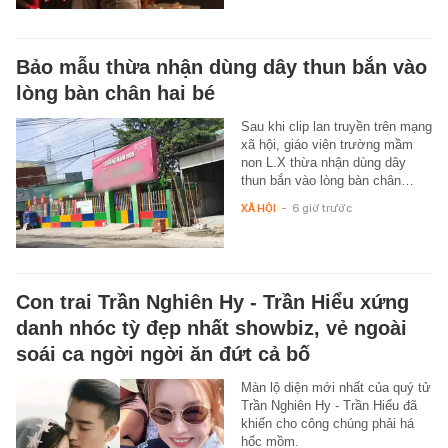
Bảo mẫu thừa nhận dùng dây thun bắn vào
lòng bàn chân hai bé
Sau khi clip lan truyền trên mạng
xã hội, giáo viên trường mầm
non L.X thừa nhận dùng dây
thun bắn vào lòng bàn chân…
XÃ HỘI
-
6 giờ trước
Con trai Trần Nghiên Hy - Trần Hiểu xứng
danh nhóc tỳ đẹp nhất showbiz, vẻ ngoài
soái ca ngời ngời ăn đứt cả bố
Màn lộ diện mới nhất của quý tử
Trần Nghiên Hy - Trần Hiểu đã
khiến cho công chúng phải há
hốc mồm.