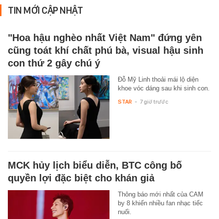
TIN MỚI CẬP NHẬT
"Hoa hậu nghèo nhất Việt Nam" đứng yên
cũng toát khí chất phú bà, visual hậu sinh
con thứ 2 gây chú ý
Đỗ Mỹ Linh thoải mái lộ diện
khoe vóc dáng sau khi sinh con.
STAR
-
7 giờ trước
MCK hủy lịch biểu diễn, BTC công bố
quyền lợi đặc biệt cho khán giả
Thông báo mới nhất của CAM
by 8 khiến nhiều fan nhạc tiếc
nuối.