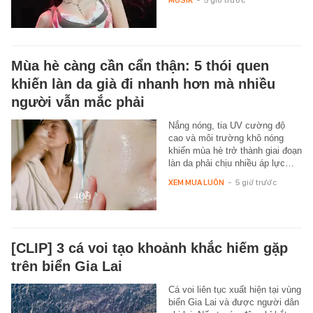
MUSIK
-
5 giờ trước
Mùa hè càng cần cẩn thận: 5 thói quen
khiến làn da già đi nhanh hơn mà nhiều
người vẫn mắc phải
Nắng nóng, tia UV cường độ
cao và môi trường khô nóng
khiến mùa hè trở thành giai đoạn
làn da phải chịu nhiều áp lực…
XEM MUA LUÔN
-
5 giờ trước
[CLIP] 3 cá voi tạo khoảnh khắc hiếm gặp
trên biển Gia Lai
Cá voi liên tục xuất hiện tại vùng
biển Gia Lai và được người dân