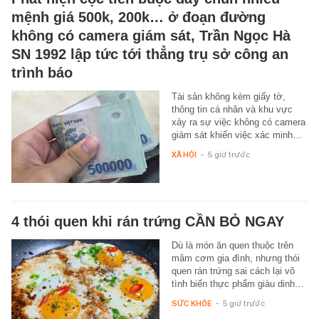
mệnh giá 500k, 200k… ở đoạn đường
không có camera giám sát, Trần Ngọc Hà
SN 1992 lập tức tới thẳng trụ sở công an
trình báo
Tài sản không kèm giấy tờ,
thông tin cá nhân và khu vực
xảy ra sự việc không có camera
giám sát khiến việc xác minh…
XÃ HỘI
-
5 giờ trước
4 thói quen khi rán trứng CẦN BỎ NGAY
Dù là món ăn quen thuộc trên
mâm cơm gia đình, nhưng thói
quen rán trứng sai cách lại vô
tình biến thực phẩm giàu dinh…
SỨC KHỎE
-
5 giờ trước