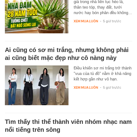
già trong nhà liên tục héo lá,
thân teo tóp, thay đất, tưới
nước hay bón phân đều không…
XEM MUA LUÔN
-
5 giờ trước
Ai cũng có sơ mi trắng, nhưng không phải
ai cũng biết mặc đẹp như cô nàng này
Điều khiến sơ mi trắng trở thành
"vua của tủ đồ" nằm ở khả năng
kết hợp gần như vô hạn.
XEM MUA LUÔN
-
5 giờ trước
Tìm thấy thi thể thành viên nhóm nhạc nam
nổi tiếng trên sông