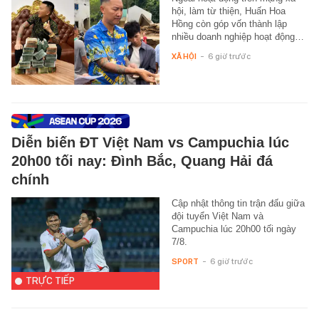
hội, làm từ thiện, Huấn Hoa
Hồng còn góp vốn thành lập
nhiều doanh nghiệp hoạt động…
XÃ HỘI
-
6 giờ trước
Diễn biến ĐT Việt Nam vs Campuchia lúc
20h00 tối nay: Đình Bắc, Quang Hải đá
chính
Cập nhật thông tin trận đấu giữa
đội tuyển Việt Nam và
Campuchia lúc 20h00 tối ngày
7/8.
SPORT
-
6 giờ trước
TRỰC TIẾP