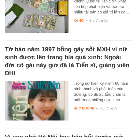
không Quốc tế Tân Sơn Nhất
liên tiếp phát hiện và trao trả
nhiều tài sản có giá trị lớn do…
XÃ HỘI
-
6 giờ trước
Tờ báo năm 1997 bỗng gây sốt MXH vì nữ
sinh được lên trang bìa quá xinh: Ngoài
đời cô gái này giờ đã là Tiến sĩ, giảng viên
ĐH!
Trong sự kiện kỷ niệm 60 năm
hình thành và phát triển của
trường, cô được bầu chọn là
một trong những cựu sinh…
HỌC ĐƯỜNG
-
6 giờ trước
Vì sao phở Hà Nội hay bán hết trước giờ