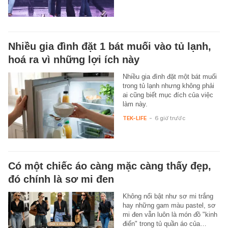
Nhiều gia đình đặt 1 bát muối vào tủ lạnh,
hoá ra vì những lợi ích này
Nhiều gia đình đặt một bát muối
trong tủ lạnh nhưng không phải
ai cũng biết mục đích của việc
làm này.
TEK-LIFE
-
6 giờ trước
Có một chiếc áo càng mặc càng thấy đẹp,
đó chính là sơ mi đen
Không nổi bật như sơ mi trắng
hay những gam màu pastel, sơ
mi đen vẫn luôn là món đồ "kinh
điển" trong tủ quần áo của…