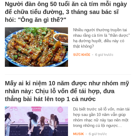
Người đàn ông 50 tuổi ăn cà tím mỗi ngày
để chữa tiểu đường, 3 tháng sau bác sĩ
hỏi: "Ông ăn gì thế?"
Nhiều người thường truyền tai
nhau rằng cà tím là "thần dược"
hạ đường huyết, điều này có
thật không?
SỨC KHỎE
-
6 giờ trước
Mấy ai kỉ niệm 10 năm được như nhóm mỹ
nhân này: Chịu lỗ vốn để tái hợp, đưa
thẳng bài hát lên top 1 cả nước
Dù biết trước sẽ lỗ vốn, màn tái
hợp sau gần 10 năm vẫn giúp
nhóm nhạc nữ này tạo nên một
trong những cú lội ngược…
MUSIK
-
6 giờ trước