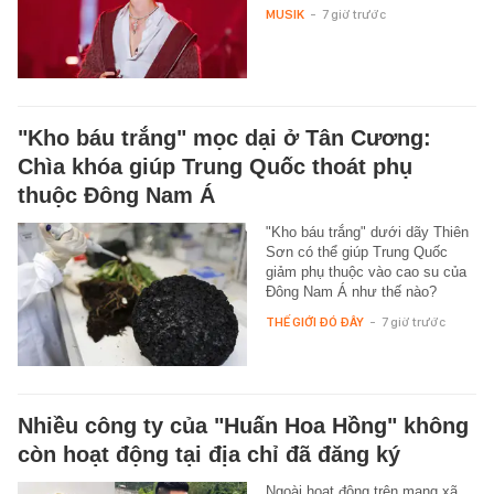
MUSIK
-
7 giờ trước
"Kho báu trắng" mọc dại ở Tân Cương:
Chìa khóa giúp Trung Quốc thoát phụ
thuộc Đông Nam Á
"Kho báu trắng" dưới dãy Thiên
Sơn có thể giúp Trung Quốc
giảm phụ thuộc vào cao su của
Đông Nam Á như thế nào?
THẾ GIỚI ĐÓ ĐÂY
-
7 giờ trước
Nhiều công ty của "Huấn Hoa Hồng" không
còn hoạt động tại địa chỉ đã đăng ký
Ngoài hoạt động trên mạng xã