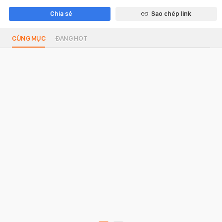
Chia sẻ
Sao chép link
CÙNG MỤC
ĐANG HOT