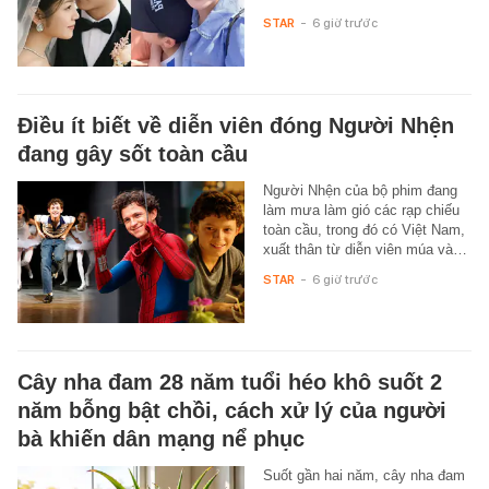
STAR
-
6 giờ trước
Điều ít biết về diễn viên đóng Người Nhện
đang gây sốt toàn cầu
Người Nhện của bộ phim đang
làm mưa làm gió các rạp chiếu
toàn cầu, trong đó có Việt Nam,
xuất thân từ diễn viên múa và…
STAR
-
6 giờ trước
Cây nha đam 28 năm tuổi héo khô suốt 2
năm bỗng bật chồi, cách xử lý của người
bà khiến dân mạng nể phục
Suốt gần hai năm, cây nha đam