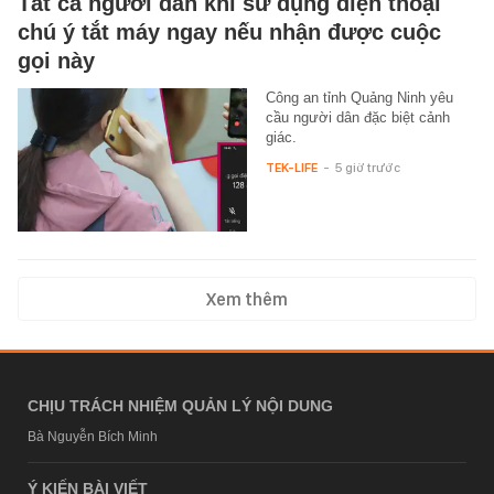
Tất cả người dân khi sử dụng điện thoại
chú ý tắt máy ngay nếu nhận được cuộc
gọi này
Công an tỉnh Quảng Ninh yêu
cầu người dân đặc biệt cảnh
giác.
TEK-LIFE
-
5 giờ trước
Xem thêm
CHỊU TRÁCH NHIỆM QUẢN LÝ NỘI DUNG
Bà Nguyễn Bích Minh
Ý KIẾN BÀI VIẾT