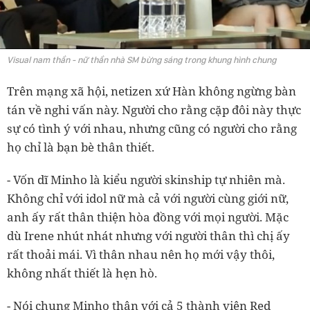
Visual nam thần - nữ thần nhà SM bừng sáng trong khung hình chung
Trên mạng xã hội, netizen xứ Hàn không ngừng bàn
tán về nghi vấn này. Người cho rằng cặp đôi này thực
sự có tình ý với nhau, nhưng cũng có người cho rằng
họ chỉ là bạn bè thân thiết.
- Vốn dĩ Minho là kiểu người skinship tự nhiên mà.
Không chỉ với idol nữ mà cả với người cùng giới nữ,
anh ấy rất thân thiện hòa đồng với mọi người. Mặc
dù Irene nhút nhát nhưng với người thân thì chị ấy
rất thoải mái. Vì thân nhau nên họ mới vậy thôi,
không nhất thiết là hẹn hò.
- Nói chung Minho thân với cả 5 thành viên Red