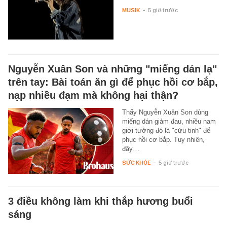
MUSIK
-
5 giờ trước
Nguyễn Xuân Son và những "miếng dán lạ"
trên tay: Bài toán ăn gì để phục hồi cơ bắp,
nạp nhiều đạm mà không hại thận?
Thấy Nguyễn Xuân Son dùng
miếng dán giảm đau, nhiều nam
giới tưởng đó là "cứu tinh" để
phục hồi cơ bắp. Tuy nhiên,
đây…
SỨC KHỎE
-
5 giờ trước
3 điều không làm khi thắp hương buổi
sáng