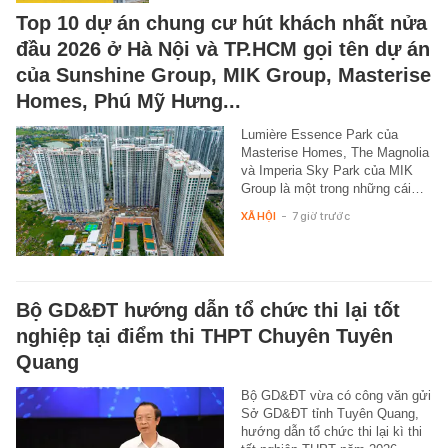
Top 10 dự án chung cư hút khách nhất nửa
đầu 2026 ở Hà Nội và TP.HCM gọi tên dự án
của Sunshine Group, MIK Group, Masterise
Homes, Phú Mỹ Hưng...
Lumière Essence Park của
Masterise Homes, The Magnolia
và Imperia Sky Park của MIK
Group là một trong những cái…
XÃ HỘI
-
7 giờ trước
Bộ GD&ĐT hướng dẫn tổ chức thi lại tốt
nghiệp tại điểm thi THPT Chuyên Tuyên
Quang
Bộ GD&ĐT vừa có công văn gửi
Sở GD&ĐT tỉnh Tuyên Quang,
hướng dẫn tổ chức thi lại kì thi