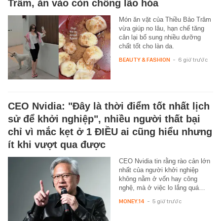
Trâm, ăn vào còn chống lão hóa
Món ăn vặt của Thiều Bảo Trâm
vừa giúp no lâu, hạn chế tăng
cân lại bổ sung nhiều dưỡng
chất tốt cho làn da.
BEAUTY & FASHION
-
6 giờ trước
CEO Nvidia: "Đây là thời điểm tốt nhất lịch
sử để khởi nghiệp", nhiều người thất bại
chỉ vì mắc kẹt ở 1 ĐIỀU ai cũng hiểu nhưng
ít khi vượt qua được
CEO Nvidia tin rằng rào cản lớn
nhất của người khởi nghiệp
không nằm ở vốn hay công
nghệ, mà ở việc lo lắng quá…
MONEY.14
-
5 giờ trước