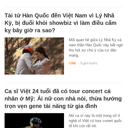
Tài tử Hàn Quốc đến Việt Nam vì Lý Nhã
Kỳ, bị đuổi khỏi showbiz vì làm điều cấm
kỵ bây giờ ra sao?
Mối quan hệ giữa Lý Nhã Kỳ và
nam thần Hàn Quốc này bất ngờ
thu hút sự chú ý của cư dân
mạng.
CINE
-
5 giờ trước
Ca sĩ Việt 24 tuổi đã có tour concert cá
nhân ở Mỹ: Ái nữ con nhà nòi, thừa hưởng
trọn vẹn gene tài năng từ gia đình
Nữ ca sĩ này là một trong số ít
nghệ sĩ Việt có tour conert quốc
tế khi còn rất trẻ.