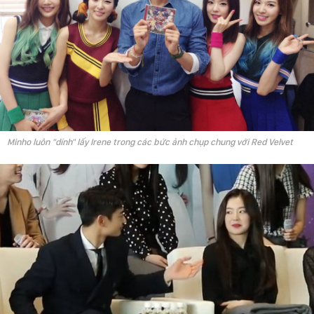
Minho luôn "dính" lấy Irene trong các bức ảnh chụp chung với Red Velvet