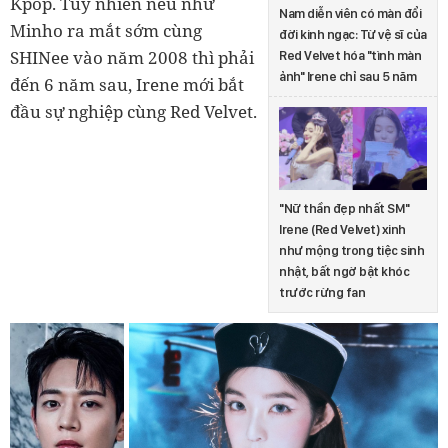
Kpop. Tuy nhiên nếu như
Nam diễn viên có màn đổi
Minho ra mắt sớm cùng
đời kinh ngạc: Từ vệ sĩ của
SHINee vào năm 2008 thì phải
Red Velvet hóa "tình màn
ảnh" Irene chỉ sau 5 năm
đến 6 năm sau, Irene mới bắt
đầu sự nghiệp cùng Red Velvet.
"Nữ thần đẹp nhất SM"
Irene (Red Velvet) xinh
như mộng trong tiệc sinh
nhật, bất ngờ bật khóc
trước rừng fan