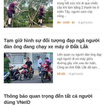
trọng hết sức khi đi qua chiếc
cầu khỉ làm bằng 2 thanh tre ở
miền Tây, người xem clip
cũng…
ĂN - CHƠI - ĐI
-
6 giờ trước
Tạm giữ hình sự đối tượng đạp ngã người
đàn ông đang chạy xe máy ở Đắk Lắk
Liên quan vụ người đàn ông đạp
ngã người đi xe máy giữa
đường gây xôn xao dư luận,
Công an tỉnh Đắk Lắk đã tạm…
XÃ HỘI
-
6 giờ trước
Thông báo quan trọng đến tất cả người
dùng VNeID