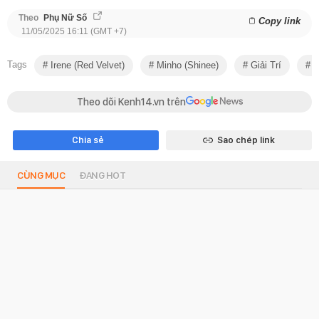
Theo
Phụ Nữ Số
Copy link
11/05/2025 16:11 (GMT +7)
Tags
Irene (Red Velvet)
Minho (shinee)
Giải Trí
T
Theo dõi Kenh14.vn trên
Chia sẻ
Sao chép link
CÙNG MỤC
ĐANG HOT