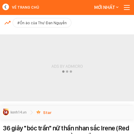
MỚI NHẤT
VỀ TRANG CHỦ
MỚI NHẤT
#Ồn ào của Thư Đan Nguyễn
Xem thêm
Star
36 giây "bóc trần" nữ thần nhan sắc Irene (Red