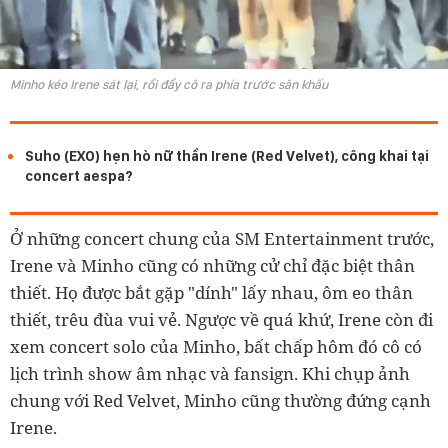
Minho kéo Irene sát lại, rồi đẩy cô ra phía trước sân khấu
Suho (EXO) hẹn hò nữ thần Irene (Red Velvet), công khai tại
concert aespa?
Ở những concert chung của SM Entertainment trước,
Irene và Minho cũng có những cử chỉ đặc biệt thân
thiết. Họ được bắt gặp "dính" lấy nhau, ôm eo thân
thiết, trêu đùa vui vẻ. Ngược về quá khứ, Irene còn đi
xem concert solo của Minho, bất chấp hôm đó cô có
lịch trình show âm nhạc và fansign. Khi chụp ảnh
chung với Red Velvet, Minho cũng thường đứng cạnh
Irene.