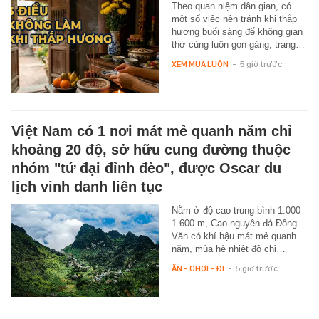
Theo quan niệm dân gian, có
một số việc nên tránh khi thắp
hương buổi sáng để không gian
thờ cúng luôn gọn gàng, trang…
XEM MUA LUÔN
-
5 giờ trước
Việt Nam có 1 nơi mát mẻ quanh năm chỉ
khoảng 20 độ, sở hữu cung đường thuộc
nhóm "tứ đại đỉnh đèo", được Oscar du
lịch vinh danh liên tục
Nằm ở độ cao trung bình 1.000-
1.600 m, Cao nguyên đá Đồng
Văn có khí hậu mát mẻ quanh
năm, mùa hè nhiệt độ chỉ…
ĂN - CHƠI - ĐI
-
5 giờ trước