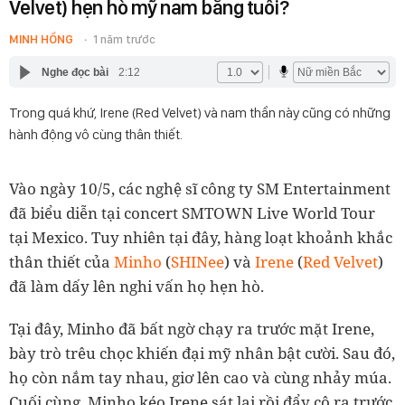
Velvet) hẹn hò mỹ nam bằng tuổi?
MINH HỒNG
1 năm trước
Nghe đọc bài
2:12
Trong quá khứ, Irene (Red Velvet) và nam thần này cũng có những
hành động vô cùng thân thiết.
Vào ngày 10/5, các nghệ sĩ công ty SM Entertainment
đã biểu diễn tại concert SMTOWN Live World Tour
tại Mexico. Tuy nhiên tại đây, hàng loạt khoảnh khắc
thân thiết của
Minho
(
SHINee
) và
Irene
(
Red Velvet
)
đã làm dấy lên nghi vấn họ hẹn hò.
Tại đây, Minho đã bất ngờ chạy ra trước mặt Irene,
bày trò trêu chọc khiến đại mỹ nhân bật cười. Sau đó,
họ còn nắm tay nhau, giơ lên cao và cùng nhảy múa.
Cuối cùng, Minho kéo Irene sát lại rồi đẩy cô ra trước