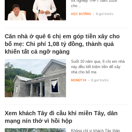
tốt nghiệp THPT năm 2026
cho…
HỌC ĐƯỜNG
-
6 giờ trước
Căn nhà ở quê 6 chị em góp tiền xây cho
bố mẹ: Chi phí 1,08 tỷ đồng, thành quả
khiến tất cả ngỡ ngàng
Suốt 10 năm qua, 6 chị em nhà
này đều tiết kiệm tiền để xây
nhà cho bố mẹ.
MONEY.14
-
6 giờ trước
Xem khách Tây đi cầu khỉ miền Tây, dân
mạng nín thở vì hồi hộp
Không chỉ vị khách Tây thận