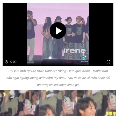
0:00
Chỉ vừa mới tại SM Town Concert tháng 1 vừa qua, Irene - Minho ban
đầu ngại ngùng không dám nắm tay nhau, sau đó là vui vẻ trêu chọc đối
phương khi cúi chào khán giả