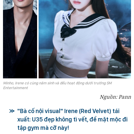
Minho, Irene có cùng năm sinh và đều hoạt động dưới trướng SM
Entertainment
Nguồn: Pann
"Bà cố nội visual" Irene (Red Velvet) tái
xuất: U35 đẹp không tì vết, để mặt mộc đi
tập gym mà cỡ này!