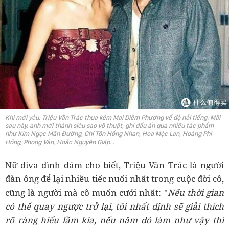
Khi mới yêu, Triệu Văn Trác thua kém Mai Diễm Phương về độ nổi tiếng. Mãi
sau này, anh mới thành siêu sao võ thuật, ghi dấu ấn qua nhiều tác phẩm
như Kim Ngọc Mãn Đường, Chí Tôn Hồng Nhan, Hoa Mộc Lan, Hoàng Phi
Hồng, Phong Vân, Hoắc Nguyên Giáp…
Nữ diva đình đám cho biết, Triệu Văn Trác là người
đàn ông để lại nhiều tiếc nuối nhất trong cuộc đời cô,
cũng là người mà cô muốn cưới nhất: "
Nếu thời gian
có thể quay ngược trở lại, tôi nhất định sẽ giải thích
rõ ràng hiểu lầm kia, nếu năm đó làm như vậy thì