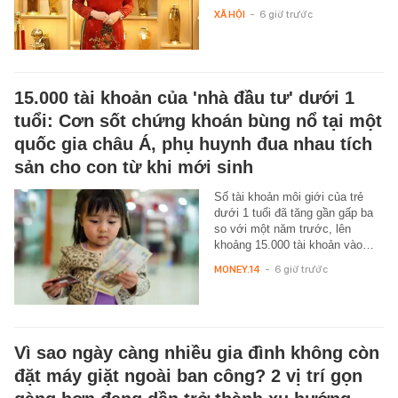
XÃ HỘI
-
6 giờ trước
15.000 tài khoản của 'nhà đầu tư' dưới 1
tuổi: Cơn sốt chứng khoán bùng nổ tại một
quốc gia châu Á, phụ huynh đua nhau tích
sản cho con từ khi mới sinh
Số tài khoản môi giới của trẻ
dưới 1 tuổi đã tăng gần gấp ba
so với một năm trước, lên
khoảng 15.000 tài khoản vào…
MONEY.14
-
6 giờ trước
Vì sao ngày càng nhiều gia đình không còn
đặt máy giặt ngoài ban công? 2 vị trí gọn