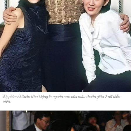
Bộ phim Ái Quân Như Mộng là nguồn cơn của mâu thuẫn giữa 2 nữ diễn
viên.