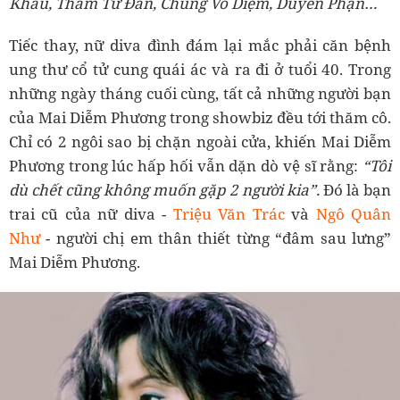
Khâu, Thẩm Tử Đan, Chung Vô Diệm, Duyên Phận…
Tiếc thay, nữ diva đình đám lại mắc phải căn bệnh
ung thư cổ tử cung quái ác và ra đi ở tuổi 40. Trong
những ngày tháng cuối cùng, tất cả những người bạn
của Mai Diễm Phương trong showbiz đều tới thăm cô.
Chỉ có 2 ngôi sao bị chặn ngoài cửa, khiến Mai Diễm
Phương trong lúc hấp hối vẫn dặn dò vệ sĩ rằng:
“Tôi
dù chết cũng không muốn gặp 2 người kia”.
Đó là bạn
trai cũ của nữ diva -
Triệu Văn Trác
và
Ngô Quân
Như
- người chị em thân thiết từng “đâm sau lưng”
Mai Diễm Phương.