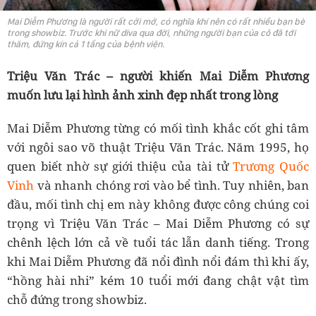
Mai Diễm Phương là người rất cởi mở, có nghĩa khí nên có rất nhiều bạn bè
trong showbiz. Trước khi nữ diva qua đời, những người bạn của cô đã tới
thăm, đứng kín cả 1 tầng của bệnh viện.
Triệu Văn Trác – người khiến Mai Diễm Phương
muốn lưu lại hình ảnh xinh đẹp nhất trong lòng
Mai Diễm Phương từng có mối tình khắc cốt ghi tâm
với ngôi sao võ thuật Triệu Văn Trác. Năm 1995, họ
quen biết nhờ sự giới thiệu của tài tử
Trương Quốc
Vinh
và nhanh chóng rơi vào bể tình. Tuy nhiên, ban
đầu, mối tình chị em này không được công chúng coi
trọng vì Triệu Văn Trác – Mai Diễm Phương có sự
chênh lệch lớn cả về tuổi tác lẫn danh tiếng. Trong
khi Mai Diễm Phương đã nổi đình nổi đám thì khi ấy,
“hồng hài nhi” kém 10 tuổi mới đang chật vật tìm
chỗ đứng trong showbiz.