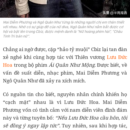
Mai Diễm Phương và Ngô Quân Như từng là những người chị em thân thiết
với nhau. Nhờ có sự giúp đỡ của nữ diva, Ngô Quân Như nắm bắt được cơ
hội và bật lên trong Cbiz, được mệnh danh là "Nữ hoàng phim hài", "Châu
Tinh Trì bản nữ".
Chẳng ai ngờ được, cặp “hảo tỷ muội” Cbiz lại tan đàn
xẻ nghé khi cùng hợp tác với Thiên vương
Lưu Đức
Hoa
trong bộ phim
Ái Quân Như Mộng
. Được biết, về
vấn đề suất diễn, nhạc phim, Mai Diễm Phương và
Ngô Quân Như đã xảy ra xích mích.
Có nguồn tin cho biết, nguyên nhân chính khiến họ
“cạch mặt” nhau là vì Lưu Đức Hoa. Mai Diễm
Phương vốn có tình cảm với nam diễn viên đình đám
này và từng tuyên bố:
“Nếu Lưu Đức Hoa cầu hôn, tôi
sẽ đồng ý ngay lập tức”.
Tuy nhiên, sau khi hợp tác,