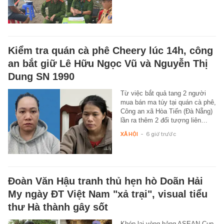
Kiểm tra quán cà phê Cheery lúc 14h, công
an bắt giữ Lê Hữu Ngọc Vũ và Nguyễn Thị
Dung SN 1990
Từ việc bắt quả tang 2 người
mua bán ma túy tại quán cà phê,
Công an xã Hòa Tiến (Đà Nẵng)
lần ra thêm 2 đối tượng liên…
XÃ HỘI
-
6 giờ trước
Đoàn Văn Hậu tranh thủ hẹn hò Doãn Hải
My ngày ĐT Việt Nam "xả trại", visual tiểu
thư Hà thành gây sốt
Khép lại vòng bảng ASEAN Cup