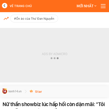
MỚI NHẤT
VỀ TRANG CHỦ
MỚI NHẤT
#Ồn ào của Thư Đan Nguyễn
Xem thêm
Star
Nữ thần showbiz lúc hấp hối còn dặn mãi: “Tôi