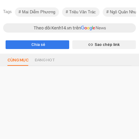
Tags
Mai Diễm Phương
Triệu Văn Trác
Ngô Quân Như
Theo dõi Kenh14.vn trên
Chia sẻ
Sao chép link
CÙNG MỤC
ĐANG HOT