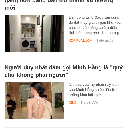
gàng hơn đang dần trở thành xu hướng
mới
Ban công từng được tận dụng
để đặt máy giặt vì gần khu vực
phơi đồ và không chiếm diện
tích bên trong nhà. Thế nhưng…
XEM MUA LUÔN
-
6 giờ trước
Người duy nhất dám gọi Minh Hằng là "quỷ
chứ không phải người"
Chia sẻ của mỹ nhân này dành
cho Minh Hằng khiến dân tình
không khỏi bất ngờ.
CINE
-
6 giờ trước