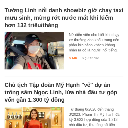
Tường Linh nổi danh showbiz giờ chạy taxi
mưu sinh, mừng rớt nước mắt khi kiếm
hơn 132 triệu/tháng
Nữ diễn viên cho biết khi chạy
xe thường đeo khẩu trang nên
phần lớn hành khách không
nhận ra cô là người nổi tiếng.
STAR
-
6 giờ trước
Chủ tịch Tập đoàn Mỹ Hạnh "vẽ" dự án
trồng sâm Ngọc Linh, lừa nhà đầu tư góp
vốn gần 1.300 tỷ đồng
Từ tháng 8/2020 đến tháng
3/2023, Phạm Thị Mỹ Hạnh đã
ký 3.623 hợp đồng của 1.213
nhà đầu tư, thu tổng số tiền…