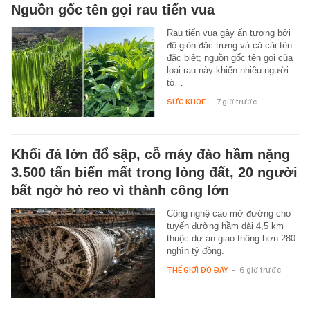
Nguồn gốc tên gọi rau tiến vua
Rau tiến vua gây ấn tượng bởi
độ giòn đặc trưng và cả cái tên
đặc biệt; nguồn gốc tên gọi của
loại rau này khiến nhiều người
tò…
SỨC KHỎE
-
7 giờ trước
Khối đá lớn đổ sập, cỗ máy đào hầm nặng
3.500 tấn biến mất trong lòng đất, 20 người
bất ngờ hò reo vì thành công lớn
Công nghệ cao mở đường cho
tuyến đường hầm dài 4,5 km
thuộc dự án giao thông hơn 280
nghìn tỷ đồng.
THẾ GIỚI ĐÓ ĐÂY
-
6 giờ trước