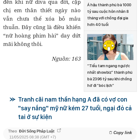
đến khi nữ diva qua đời, cặp
Á hậu thành phú bà 1000
chị em thân thiết ngày nào
tỷ sau cuộc hôn nhân 8
vẫn chưa thể xóa bỏ mâu
tháng với chồng đại gia
hơn 40 tuổi
thuẫn. Đây cũng là điều khiến
“nữ hoàng phim hài” day dứt
mãi không thôi.
Nguồn: 163
“Tiểu tam ngang ngược
nhất showbiz” thành phú
bà 2396 tỷ sau khi chồng
hờ đi “bóc lịch”
Tranh cãi nam thần hạng A đã có vợ con
"say nắng" mỹ nữ kém 27 tuổi, ngại đỏ cả
tai ở sự kiện
Theo
Đời Sống Pháp Luật
Copy link
11/05/2025 08:38 (GMT +7)