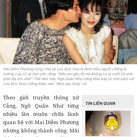
Mai Diễm Phương từng chia sẻ Lưu Đức Hoa là hình mẫu người chồng lý
tưởng của cô và hẹn ước rằng: “Nếu em già rồi mà không có ai cưới thì anh
phải lấy em nhé!”. Thế nên, việc Ngô Quân Như công khai bày tỏ tình cảm với
Lưu Đức Hoa chẳng khác nào "đâm sau lưng" cô.
Theo giới truyền thông xứ
TIN LIÊN QUAN
Cảng, Ngô Quân Như từng
nhiều lần muốn chữa lành
quan hệ với Mai Diễm Phương
nhưng không thành công. Mãi