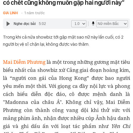
có chết cũng không muốn gặp hai người này”
GIA LINH
1 năm trước
Nghe đọc bài
5:02
Trong khi cả nửa showbiz tới gặp mặt sao nữ này lần cuối, có 2
người bị vệ sĩ chặn lại, không được vào thăm.
Mai Diễm Phương
là một trong những gương mặt tiêu
biểu nhất của showbiz xứ Cảng giai đoạn hoàng kim,
là “người con gái của Hong Kong” được bao người
yêu mến một thời. Với giọng ca đầy nội lực và phong
cách biểu diễn độc đáo, cô được mệnh danh là
"Madonna của châu Á". Không chỉ vậy, Mai Diễm
Phương còn thành công vang dội khi thử sức với
mảng phim ảnh, nhận được nhiều cúp Ảnh hậu danh
giá và ghi dấu ấn với loạt tác phẩm như
Yên Chi