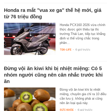
Honda ra mắt "vua xe ga" thế hệ mới, giá
từ 76 triệu đồng
Honda PCX160 2026 vừa chính
thức được giới thiệu tại thị
trường Thái Lan, tiếp tục khẳng
định vị thế vững chắc trong
phân…
TEK-LIFE
-
6 giờ trước
Đừng vội ăn kiwi khi bị nhiệt miệng: Có 5
nhóm người cũng nên cân nhắc trước khi
ăn
Đừng vội ăn kiwi khi bị nhiệt
miệng, chuyên gia chỉ ra 10 điều
cần lưu ý, không phải ai cũng
nên ăn loại quả này.
SỨC KHỎE
-
6 giờ trước