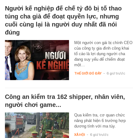
Người kế nghiệp đế chế tỷ đô bị tố thao
túng cha già để đoạt quyền lực, nhưng
cuối cùng lại là người duy nhất đã nói
đúng
Một người con gái bị chính CEO
của công ty gia đình công khai
tố cáo là lợi dụng người cha
đang suy yếu để chiếm đoạt
một…
THẾ GIỚI ĐÓ ĐÂY
-
6 giờ trước
Công an kiểm tra 162 shipper, nhân viên,
người chơi game...
Qua kiểm tra, cơ quan chức
năng phát hiện 6 trường hợp
dương tính với ma túy.
XÃ HỘI
-
6 giờ trước