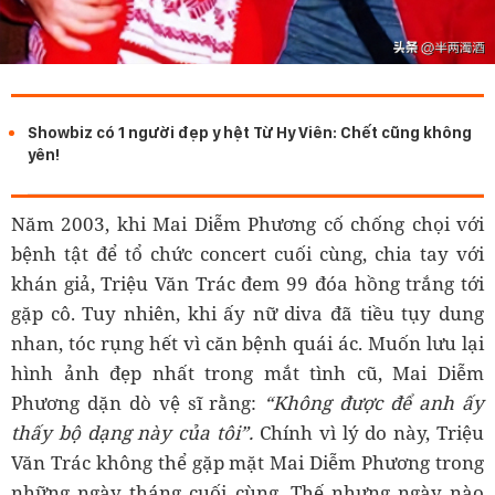
Showbiz có 1 người đẹp y hệt Từ Hy Viên: Chết cũng không
yên!
Năm 2003, khi Mai Diễm Phương cố chống chọi với
bệnh tật để tổ chức concert cuối cùng, chia tay với
khán giả, Triệu Văn Trác đem 99 đóa hồng trắng tới
gặp cô. Tuy nhiên, khi ấy nữ diva đã tiều tụy dung
nhan, tóc rụng hết vì căn bệnh quái ác. Muốn lưu lại
hình ảnh đẹp nhất trong mắt tình cũ, Mai Diễm
Phương dặn dò vệ sĩ rằng:
“Không được để anh ấy
thấy bộ dạng này của tôi”.
Chính vì lý do này, Triệu
Văn Trác không thể gặp mặt Mai Diễm Phương trong
những ngày tháng cuối cùng. Thế nhưng ngày nào