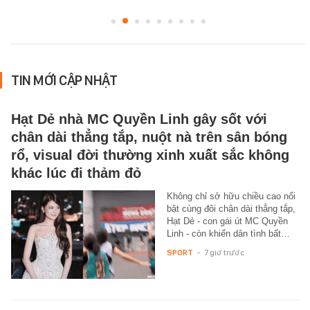
TIN MỚI CẬP NHẬT
Hạt Dẻ nhà MC Quyền Linh gây sốt với
chân dài thẳng tắp, nuột nà trên sân bóng
rổ, visual đời thường xinh xuất sắc không
khác lúc đi thảm đỏ
Không chỉ sở hữu chiều cao nổi
bật cùng đôi chân dài thẳng tắp,
Hạt Dẻ - con gái út MC Quyền
Linh - còn khiến dân tình bất…
SPORT
-
7 giờ trước