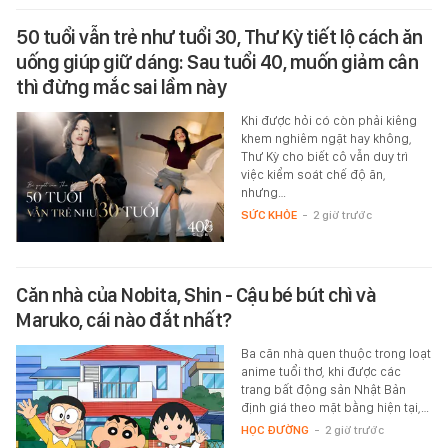
50 tuổi vẫn trẻ như tuổi 30, Thư Kỳ tiết lộ cách ăn
uống giúp giữ dáng: Sau tuổi 40, muốn giảm cân
thì đừng mắc sai lầm này
Khi được hỏi có còn phải kiêng
khem nghiêm ngặt hay không,
Thư Kỳ cho biết cô vẫn duy trì
việc kiểm soát chế độ ăn,
nhưng…
SỨC KHỎE
-
2 giờ trước
Căn nhà của Nobita, Shin - Cậu bé bút chì và
Maruko, cái nào đắt nhất?
Ba căn nhà quen thuộc trong loạt
anime tuổi thơ, khi được các
trang bất động sản Nhật Bản
định giá theo mặt bằng hiện tại,…
HỌC ĐƯỜNG
-
2 giờ trước