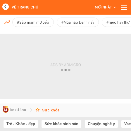
VỀ TRANG CHỦ
MỚI NHẤT
MỚI NHẤT
#Sắp mâm mở bếp
#Mùa nào bệnh nấy
#mẹo hay thử
Xem thêm
Sức khỏe
Trẻ - Khỏe - đẹp
Sức khỏe sinh sản
Chuyện nghề y
Vac