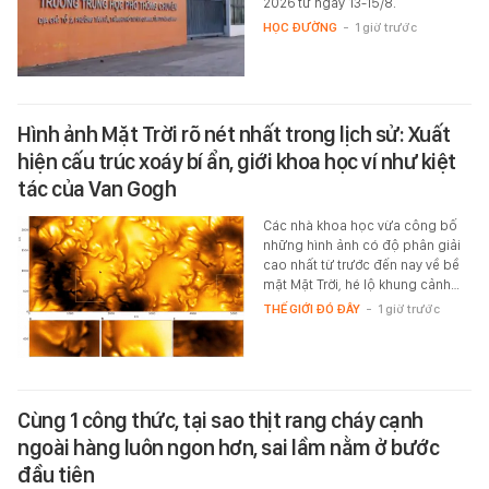
2026 từ ngày 13-15/8.
HỌC ĐƯỜNG
-
1 giờ trước
Hình ảnh Mặt Trời rõ nét nhất trong lịch sử: Xuất
hiện cấu trúc xoáy bí ẩn, giới khoa học ví như kiệt
tác của Van Gogh
Các nhà khoa học vừa công bố
những hình ảnh có độ phân giải
cao nhất từ trước đến nay về bề
mặt Mặt Trời, hé lộ khung cảnh…
THẾ GIỚI ĐÓ ĐÂY
-
1 giờ trước
Cùng 1 công thức, tại sao thịt rang cháy cạnh
ngoài hàng luôn ngon hơn, sai lầm nằm ở bước
đầu tiên