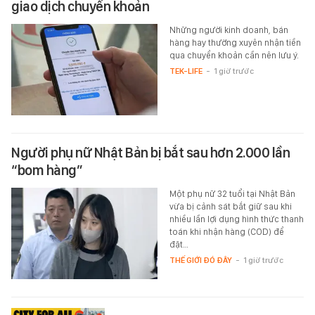
giao dịch chuyển khoản
Những người kinh doanh, bán
hàng hay thường xuyên nhận tiền
qua chuyển khoản cần nên lưu ý.
TEK-LIFE
-
1 giờ trước
Người phụ nữ Nhật Bản bị bắt sau hơn 2.000 lần
“bom hàng”
Một phụ nữ 32 tuổi tại Nhật Bản
vừa bị cảnh sát bắt giữ sau khi
nhiều lần lợi dụng hình thức thanh
toán khi nhận hàng (COD) để
đặt…
THẾ GIỚI ĐÓ ĐÂY
-
1 giờ trước