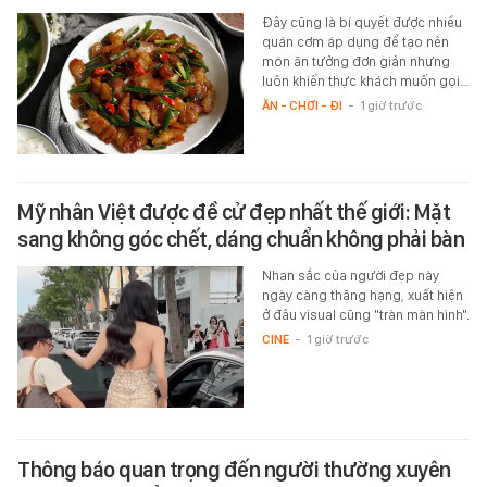
Đây cũng là bí quyết được nhiều
quán cơm áp dụng để tạo nên
món ăn tưởng đơn giản nhưng
luôn khiến thực khách muốn gọi…
ĂN - CHƠI - ĐI
-
1 giờ trước
Mỹ nhân Việt được đề cử đẹp nhất thế giới: Mặt
sang không góc chết, dáng chuẩn không phải bàn
Nhan sắc của người đẹp này
ngày càng thăng hạng, xuất hiện
ở đâu visual cũng "tràn màn hình".
CINE
-
1 giờ trước
Thông báo quan trọng đến người thường xuyên