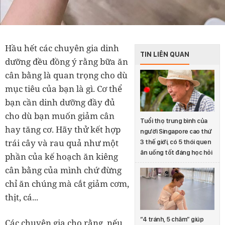
Hầu hết các chuyên gia dinh
TIN LIÊN QUAN
dưỡng đều đồng ý rằng bữa ăn
cân bằng là quan trọng cho dù
mục tiêu của bạn là gì. Cơ thể
bạn cần dinh dưỡng đầy đủ
cho dù bạn muốn giảm cân
Tuổi thọ trung bình của
hay tăng cơ. Hãy thử kết hợp
người Singapore cao thứ
trái cây và rau quả như một
3 thế giới, có 5 thói quen
ăn uống tốt đáng học hỏi
phần của kế hoạch ăn kiêng
cân bằng của mình chứ đừng
chỉ ăn chúng mà cắt giảm cơm,
thịt, cá...
“4 tránh, 5 chăm” giúp
Các chuyên gia cho rằng, nếu