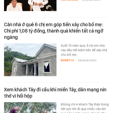
Căn nhà ở quê 6 chị em góp tiền xây cho bố mẹ:
Chi phí 1,08 tỷ đồng, thành quả khiến tất cả ngỡ
ngàng
Suốt 10 năm qua, 6 chị em nhà
này đều tiết kiệm tiền để xây nhà
cho bố mẹ.
MONEY.14
-
29 phút trước
Xem khách Tây đi cầu khỉ miền Tây, dân mạng nín
thở vì hồi hộp
Không chỉ vị khách Tây thận trọng
hết sức khi đi qua chiếc cầu khỉ