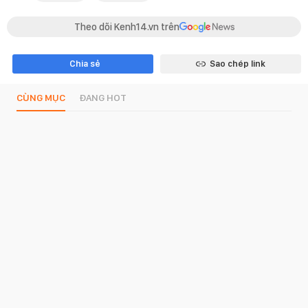
Theo dõi Kenh14.vn trên
Chia sẻ
Sao chép link
CÙNG MỤC
ĐANG HOT