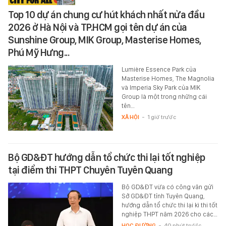
Top 10 dự án chung cư hút khách nhất nửa đầu
2026 ở Hà Nội và TP.HCM gọi tên dự án của
Sunshine Group, MIK Group, Masterise Homes,
Phú Mỹ Hưng...
Lumière Essence Park của
Masterise Homes, The Magnolia
và Imperia Sky Park của MIK
Group là một trong những cái
tên…
XÃ HỘI
-
1 giờ trước
Bộ GD&ĐT hướng dẫn tổ chức thi lại tốt nghiệp
tại điểm thi THPT Chuyên Tuyên Quang
Bộ GD&ĐT vừa có công văn gửi
Sở GD&ĐT tỉnh Tuyên Quang,
hướng dẫn tổ chức thi lại kì thi tốt
nghiệp THPT năm 2026 cho các…
HỌC ĐƯỜNG
-
40 phút trước