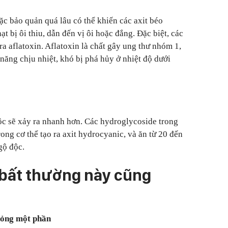
 bảo quản quá lâu có thể khiến các axit béo
t bị ôi thiu, dẫn đến vị ôi hoặc đắng. Đặc biệt, các
 ra aflatoxin. Aflatoxin là chất gây ung thư nhóm 1,
năng chịu nhiệt, khó bị phá hủy ở nhiệt độ dưới
c sẽ xảy ra nhanh hơn. Các hydroglycoside trong
ng cơ thể tạo ra axit hydrocyanic, và ăn từ 20 đến
gộ độc.
bất thường này cũng
 hỏng một phần