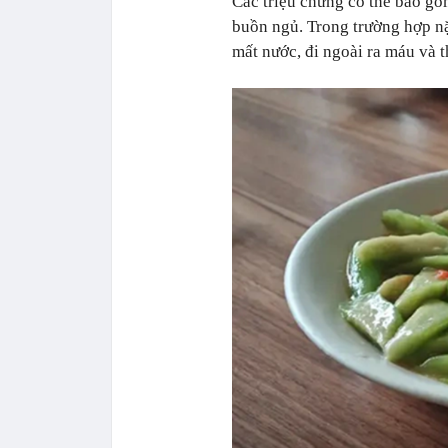
Các triệu chứng có thể bao g
buồn ngủ. Trong trường hợp nặ
mất nước, đi ngoài ra máu và t