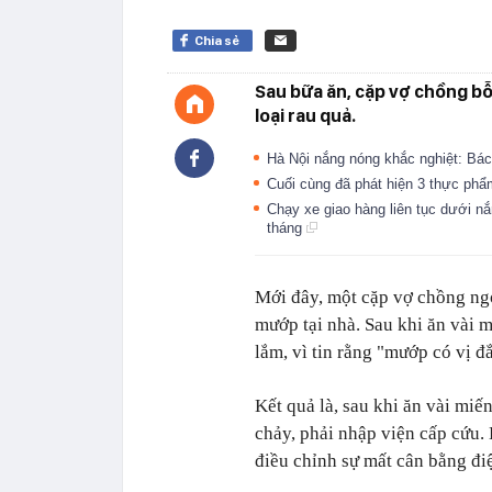
Chia sẻ
Sau bữa ăn, cặp vợ chồng bỗn
loại rau quả.
Hà Nội nắng nóng khắc nghiệt: Bác
Cuối cùng đã phát hiện 3 thực phẩ
Chạy xe giao hàng liên tục dưới nắ
tháng
Mới đây, một cặp vợ chồng ngo
mướp tại nhà. Sau khi ăn vài 
lắm, vì tin rằng "mướp có vị đắ
Kết quả là, sau khi ăn vài miế
chảy, phải nhập viện cấp cứu.
điều chỉnh sự mất cân bằng điệ