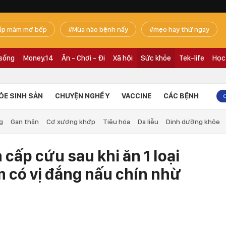
ắp mâm mở bếp
Mùa nào bệnh nấy
mẹo hay thử ngay
 sống
Money.14
Ăn - Chơi - Đi
Xã hội
Sức khỏe
Tek-life
Học
ỎE SINH SẢN
CHUYỆN NGHỀ Y
VACCINE
CÁC BỆNH
g
Gan thận
Cơ xương khớp
Tiêu hóa
Da liễu
Dinh dưỡng khỏe
 cấp cứu sau khi ăn 1 loại
m có vị đắng nấu chín nhừ