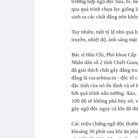
trường hợp ngộ độc bầu, bí, m
qua quá trình chọn lọc giống l
sinh ra các chất đắng nên khô
Tuy nhiên, một tỷ lệ nhỏ quả h
truyền, nhiệt độ, ánh sáng mặt 
Bác sĩ Hàn Chi, Phó khoa Cấp 
Nhân dân số 2 tỉnh Chiết Gian
đã giải thích chất gây đắng tro
đắng là cucurbitacin - độc tố 
đặc tính của nó ổn định và sẽ
bởi quá trình nấu nướng. Xào,
100 độ sẽ không phá hủy nó, v
gây ngộ độc ngay cả khi đã đư
Các triệu chứng ngộ độc thườn
khoảng 30 phút sau khi ăn phả