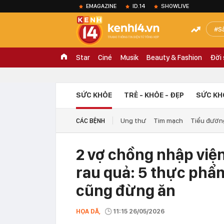
EMAGAZINE
ID.14
SHOWLIVE
S
Star
Ciné
Musik
Beauty & Fashion
Đời
SỨC KHỎE
TRẺ - KHỎE - ĐẸP
SỨC KH
Ung thư
Tim mạch
Tiểu đườn
CÁC BỆNH
2 vợ chồng nhập viện
rau quả: 5 thực phẩ
cũng đừng ăn
HỌA DÃ,
11:15 26/05/2026