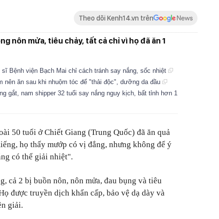
Theo dõi Kenh14.vn trên
g nôn mửa, tiêu chảy, tất cả chỉ vì họ đã ăn 1
 sĩ Bệnh viện Bạch Mai chỉ cách tránh say nắng, sốc nhiệt
m nên ăn sau khi nhuộm tóc để "thải độc", dưỡng da đầu
ng gắt, nam shipper 32 tuổi say nắng nguy kịch, bất tỉnh hơn 1
ài 50 tuổi ở Chiết Giang (Trung Quốc) đã ăn quả
miếng, họ thấy mướp có vị đắng, nhưng không để ý
ng có thể giải nhiệt".
ng, cả 2 bị buồn nôn, nôn mửa, đau bụng và tiêu
 Họ được truyền dịch khẩn cấp, bảo vệ dạ dày và
n giải.