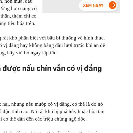
n, nôn mửa, đau
trường hợp nặng có
 thận, thậm chí co
ờng tiêu hóa trên.
 rất khó phân biệt với bầu bí thường về hình thức.
 vị đắng hay không bằng đầu lưỡi trước khi ăn để
ng, hãy vứt bỏ ngay lập tức.
 được nấu chín vẫn có vị đắng
hại, nhưng nếu mướp có vị đắng, có thể là do nó
 độc tính cao. Nó rất khó bị phá hủy hoặc hòa tan
i có thể dẫn đến các triệu chứng ngộ độc.