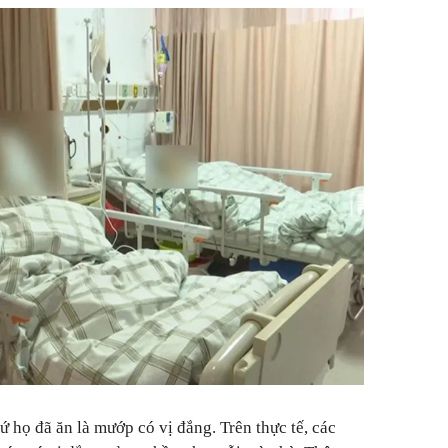
hứ họ đã ăn là mướp có vị đắng. Trên thực tế, các