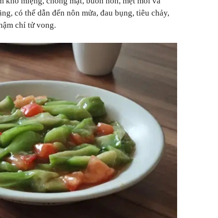
ồm khô miệng, chóng mặt, buồn nôn, mệt mỏi và
ng, có thể dẫn đến nôn mửa, đau bụng, tiêu chảy,
hậm chí tử vong.