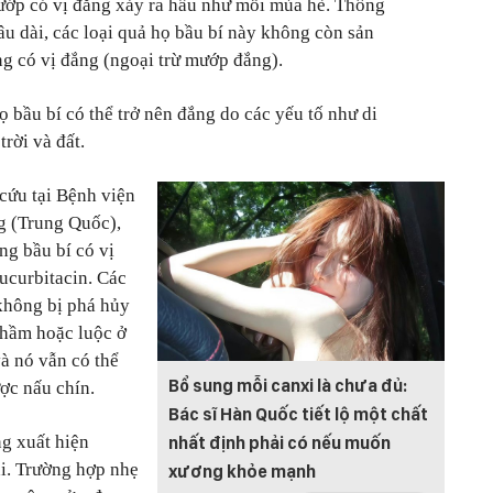
ướp có vị đắng xảy ra hầu như mỗi mùa hè. Thông
âu dài, các loại quả họ bầu bí này không còn sản
ng có vị đắng (ngoại trừ mướp đắng).
ọ bầu bí có thể trở nên đắng do các yếu tố như di
trời và đất.
cứu tại Bệnh viện
g (Trung Quốc),
ng bầu bí có vị
cucurbitacin. Các
 không bị phá hủy
 hầm hoặc luộc ở
à nó vẫn có thể
Bổ sung mỗi canxi là chưa đủ:
ợc nấu chín.
Bác sĩ Hàn Quốc tiết lộ một chất
g xuất hiện
nhất định phải có nếu muốn
i. Trường hợp nhẹ
xương khỏe mạnh