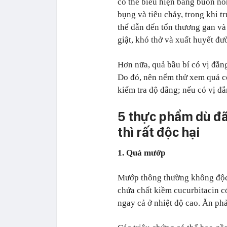
có thể biểu hiện bằng buồn nô
bụng và tiêu chảy, trong khi 
thể dẫn đến tổn thương gan và
giật, khó thở và xuất huyết đư
Hơn nữa, quả bầu bí có vị đắng
Do đó, nên nếm thử xem quả có
kiểm tra độ đắng; nếu có vị đắ
5 thực phẩm dù đã
thì rất độc hại
1. Quả mướp
Mướp thông thường không độc 
chứa chất kiềm cucurbitacin có
ngay cả ở nhiệt độ cao. Ăn phả