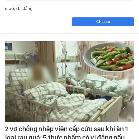
mướp bị đắng
Chia sẻ
2 vợ chồng nhập viện cấp cứu sau khi ăn 1
loại rau quả: 5 thực phẩm có vị đắng nấu