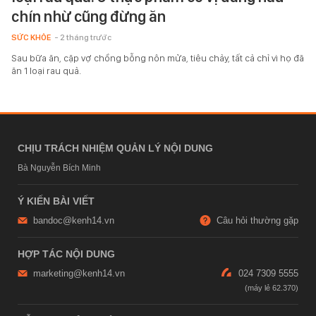
chín nhừ cũng đừng ăn
SỨC KHỎE
- 2 tháng trước
Sau bữa ăn, cặp vợ chồng bỗng nôn mửa, tiêu chảy, tất cả chỉ vì họ đã
ăn 1 loại rau quả.
CHỊU TRÁCH NHIỆM QUẢN LÝ NỘI DUNG
Bà Nguyễn Bích Minh
Ý KIẾN BÀI VIẾT
bandoc@kenh14.vn
Câu hỏi thường gặp
HỢP TÁC NỘI DUNG
marketing@kenh14.vn
024 7309 5555