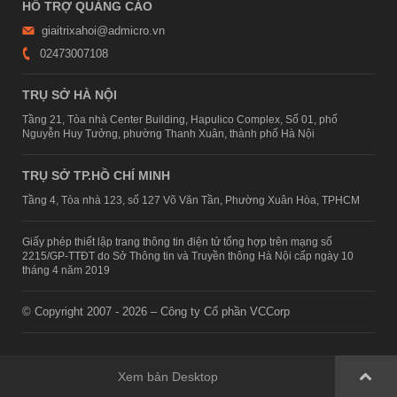
HỖ TRỢ QUẢNG CÁO
giaitrixahoi@admicro.vn
02473007108
TRỤ SỞ HÀ NỘI
Tầng 21, Tòa nhà Center Building, Hapulico Complex, Số 01, phố
Nguyễn Huy Tưởng, phường Thanh Xuân, thành phố Hà Nội
TRỤ SỞ TP.HỒ CHÍ MINH
Tầng 4, Tòa nhà 123, số 127 Võ Văn Tần, Phường Xuân Hòa, TPHCM
Giấy phép thiết lập trang thông tin điện tử tổng hợp trên mạng số
2215/GP-TTĐT do Sở Thông tin và Truyền thông Hà Nội cấp ngày 10
tháng 4 năm 2019
© Copyright 2007 - 2026 – Công ty Cổ phần VCCorp
Xem bản Desktop