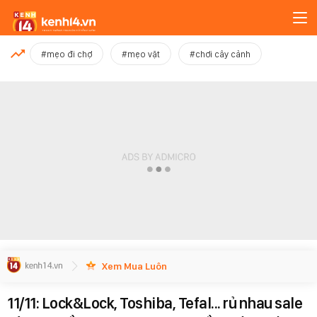
MỚI NHẤT
#mẹo đi chợ
#mẹo vặt
#chơi cây cảnh
Xem thêm
Xem Mua Luôn
11/11: Lock&Lock, Toshiba, Tefal... rủ nhau sale