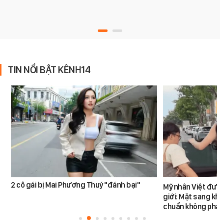
TIN NỔI BẬT KÊNH14
2 cô gái bị Mai Phương Thuý "đánh bại"
Mỹ nhân Việt đư
giới: Mặt sang k
chuẩn không phả