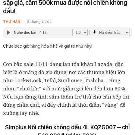
sập giá, cầm 500k mua được nồi chiên không
dầu!
THƯ HÂN
9 tháng trước
Nghe đọc bài
4:13
Chưa bao giờ hàng hóa ê hề và giá rẻ như này!
Cơn bão sale 11/11 đang lan tỏa khắp Lazada, đặc
biệt là ở mảng
đồ gia dụng
, nơi các thương hiệu lớn
như
Lock&Lock, Tefal, Sunhouse, Toshiba...
cùng
nhau “chơi lớn” với mức giảm giá lên đến hơn
60%
.
Nếu bạn đang tính sắm thêm trợ thủ cho căn bếp thì
đừng chần chừ, vì đây chính là thời điểm "vàng" để
xuống tay nhé.
Simplus Nồi chiên không dầu 4L KQZG007 – chỉ