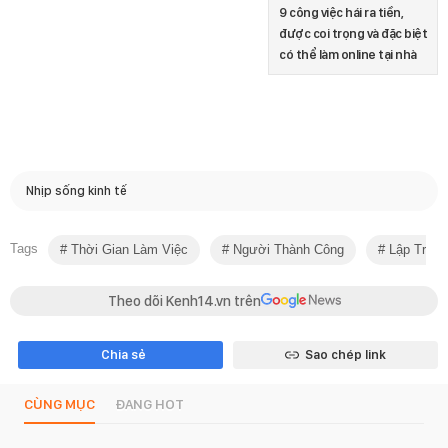
9 công việc hái ra tiền,
được coi trọng và đặc biệt
có thể làm online tại nhà
Nhịp sống kinh tế
Tags
Thời Gian Làm Việc
Người Thành Công
Lập Trình
Theo dõi Kenh14.vn trên
Chia sẻ
Sao chép link
CÙNG MỤC
ĐANG HOT