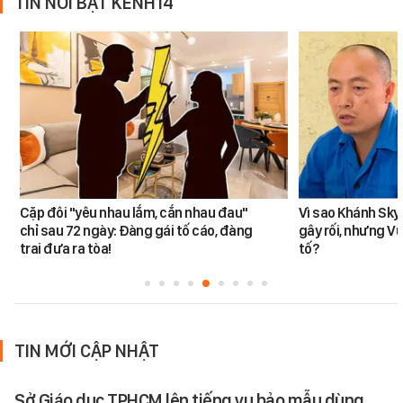
TIN NỔI BẬT KÊNH14
Cặp đôi "yêu nhau lắm, cắn nhau đau"
Vì sao Khánh Sky
chỉ sau 72 ngày: Đàng gái tố cáo, đàng
gây rối, nhưng V
trai đưa ra tòa!
tố?
TIN MỚI CẬP NHẬT
Sở Giáo dục TPHCM lên tiếng vụ bảo mẫu dùng