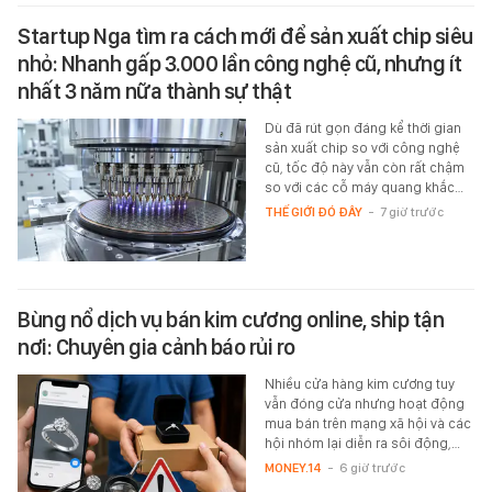
Startup Nga tìm ra cách mới để sản xuất chip siêu
nhỏ: Nhanh gấp 3.000 lần công nghệ cũ, nhưng ít
nhất 3 năm nữa thành sự thật
Dù đã rút gọn đáng kể thời gian
sản xuất chip so với công nghệ
cũ, tốc độ này vẫn còn rất chậm
so với các cỗ máy quang khắc…
THẾ GIỚI ĐÓ ĐÂY
-
7 giờ trước
Bùng nổ dịch vụ bán kim cương online, ship tận
nơi: Chuyên gia cảnh báo rủi ro
Nhiều cửa hàng kim cương tuy
vẫn đóng cửa nhưng hoạt động
mua bán trên mạng xã hội và các
hội nhóm lại diễn ra sôi động,…
MONEY.14
-
6 giờ trước