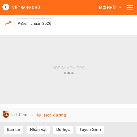
VỀ TRANG CHỦ
MỚI NHẤT
MỚI NHẤT
#Điểm chuẩn 2026
Xem thêm
Học đường
Bản tin
Nhân vật
Du học
Tuyển Sinh