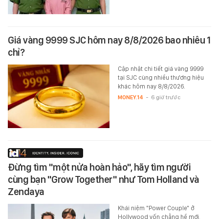
Giá vàng 9999 SJC hôm nay 8/8/2026 bao nhiêu 1
chỉ?
Cập nhật chi tiết giá vàng 9999
tại SJC cùng nhiều thương hiệu
khác hôm nay 8/8/2026.
MONEY.14
-
6 giờ trước
Đừng tìm "một nửa hoàn hảo", hãy tìm người
cùng bạn "Grow Together" như Tom Holland và
Zendaya
Khái niệm "Power Couple" ở
Hollywood vốn chẳng hề mới,