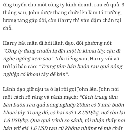
ứng tuyển cho một công ty kinh doanh rau củ quả. 3
tháng sau, John được thăng chức lên làm tổ trưởng,
lương tăng gấp đôi, còn Harry thì vẫn dậm chân tại
chỗ.
Harry bất mãn đi hỏi lãnh đạo, đối phương nói:
"Công ty đang chuẩn bị đặt một lô khoai tây, cậu đi
nghe ngóng xem sao"
. Nửa tiếng sau, Harry vội vã
trở lại báo cáo:
“Trung tâm bán buôn rau quả nông
nghiệp có khoai tây để bán”.
Lãnh đạo giữ cậu ta ở lại rồi gọi John lên. John nói
một cách rõ ràng và rành mạch:
“Cách trung tâm
bán buôn rau quả nông nghiệp 20km có 3 nhà buôn
khoai tây. Trong đó, có hai nơi 1.8 USD/kg, nơi còn lại
1.6 USD/kg. Qua quá trình so sánh, tôi nhận thấy nơi
bán với giá 1.6 USD rau củ không những rẻ mà chất