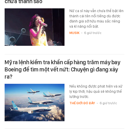
chưa thành sao
Nữ ca sĩ này vẫn chưa thể bật lên
thành cái tên nổi tiếng dù được
đánh giá sở hữu màu sắc riêng
và kĩ năng nổi bật.
MUSIK
-
6 giờ trước
Mỹ ra lệnh kiểm tra khẩn cấp hàng trăm máy bay
Boeing để tìm một vết nứt: Chuyện gì đang xảy
ra?
Nếu không được phát hiện và xử
lý kịp thời, hậu quả sẽ không thể
lường trước.
THẾ GIỚI ĐÓ ĐÂY
-
6 giờ trước