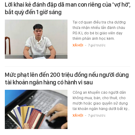
Lời khai kẻ đánh đập dã man con riêng của 'vợ hờ',
bắt quỳ đến 1 giờ sáng
Tại cơ quan điều tra cha dượng
thừa nhận nhiều lần đánh cháu
P.G.K.L do bé bị giáo viên dạy
thêm phản ánh học kém.
XÃ HỘI
-
7 giờ trước
Mức phạt lên đến 200 triệu đồng nếu người dùng
tài khoản ngân hàng có hành vi sau
Công an khuyến cáo người dân
không mua, bán, cho thuê, cho
mượn hoặc giao quyền sử dụng
tài khoản ngân hàng dưới bất kỳ…
XÃ HỘI
-
7 giờ trước