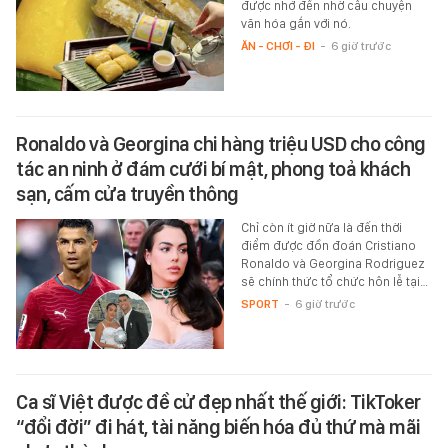
được nhớ đến nhờ câu chuyện
văn hóa gắn với nó.
ĂN - CHƠI - ĐI
-
6 giờ trước
Ronaldo và Georgina chi hàng triệu USD cho công
tác an ninh ở đám cưới bí mật, phong toả khách
sạn, cấm cửa truyền thông
Chỉ còn ít giờ nữa là đến thời
điểm được đồn đoán Cristiano
Ronaldo và Georgina Rodriguez
sẽ chính thức tổ chức hôn lễ tại…
SPORT
-
6 giờ trước
Ca sĩ Việt được đề cử đẹp nhất thế giới: TikToker
“đổi đời” đi hát, tài năng biến hóa đủ thứ mà mãi