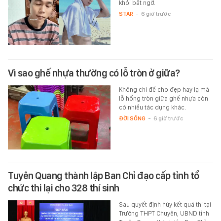
khỏi bất ngờ.
STAR
-
6 giờ trước
Vì sao ghế nhựa thường có lỗ tròn ở giữa?
Không chỉ để cho đẹp hay lạ mà
lỗ hổng tròn giữa ghế nhựa còn
có nhiều tác dụng khác.
ĐỜI SỐNG
-
6 giờ trước
Tuyên Quang thành lập Ban Chỉ đạo cấp tỉnh tổ
chức thi lại cho 328 thí sinh
Sau quyết định hủy kết quả thi tại
Trường THPT Chuyên, UBND tỉnh