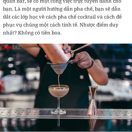
quán bar, sẽ có một công việc trực tuyến dành cho
bạn. Là một người hướng dẫn pha chế, bạn sẽ dẫn
dắt các lớp học về cách pha chế cocktail và cách để
phục vụ chúng một cách tinh tế. Nhược điểm duy
nhất? Không có tiền boa.