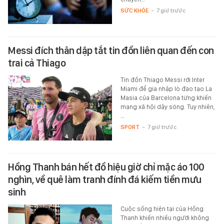
SỨC KHỎE
-
7 giờ trước
Messi đích thân dập tắt tin đồn liên quan đến con
trai cả Thiago
Tin đồn Thiago Messi rời Inter
Miami để gia nhập lò đào tạo La
Masia của Barcelona từng khiến
mạng xã hội dậy sóng. Tuy nhiên,
…
SPORT
-
7 giờ trước
Hồng Thanh bán hết đồ hiệu giờ chỉ mặc áo 100
nghìn, về quê làm tranh đính đá kiếm tiền mưu
sinh
Cuộc sống hiện tại của Hồng
Thanh khiến nhiều người không