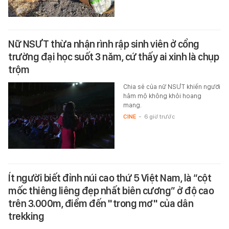
Nữ NSƯT thừa nhận rình rập sinh viên ở cổng
trường đại học suốt 3 năm, cứ thấy ai xinh là chụp
trộm
Chia sẻ của nữ NSƯT khiến người
hâm mộ không khỏi hoang
mang.
CINE
-
6 giờ trước
Ít người biết đỉnh núi cao thứ 5 Việt Nam, là “cột
mốc thiêng liêng đẹp nhất biên cương” ở độ cao
trên 3.000m, điểm đến "trong mơ" của dân
trekking