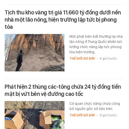
Tịch thu kho vàng trị giá 11.660 tỷ đồng dưới nền
nhà một lão nông, hiện trường lập tức bị phong
tỏa
Một phát hiện bất thường tại nhà
lão nông ở Trung Quốc khiến lực
lượng chức năng lập tức phong
tỏa hiện trường.
THẾ GIỚI ĐÓ ĐÂY
-
6 giờ trước
Phát hiện 2 thùng các-tông chứa 24 tỷ đồng tiền
mặt bị vứt bên vệ đường cao tốc
Cơ quan chức năng chưa công
bố nguồn gốc số tiền trên.
THẾ GIỚI ĐÓ ĐÂY
-
6 giờ trước