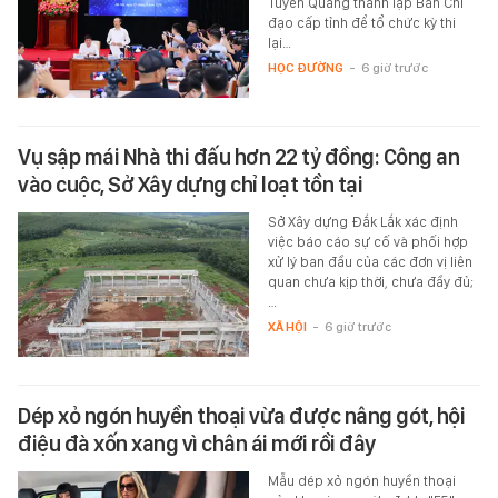
Tuyên Quang thành lập Ban Chỉ
đạo cấp tỉnh để tổ chức kỳ thi
lại…
HỌC ĐƯỜNG
-
6 giờ trước
Vụ sập mái Nhà thi đấu hơn 22 tỷ đồng: Công an
vào cuộc, Sở Xây dựng chỉ loạt tồn tại
Sở Xây dựng Đắk Lắk xác định
việc báo cáo sự cố và phối hợp
xử lý ban đầu của các đơn vị liên
quan chưa kịp thời, chưa đầy đủ;
…
XÃ HỘI
-
6 giờ trước
Dép xỏ ngón huyền thoại vừa được nâng gót, hội
điệu đà xốn xang vì chân ái mới rồi đây
Mẫu dép xỏ ngón huyền thoại