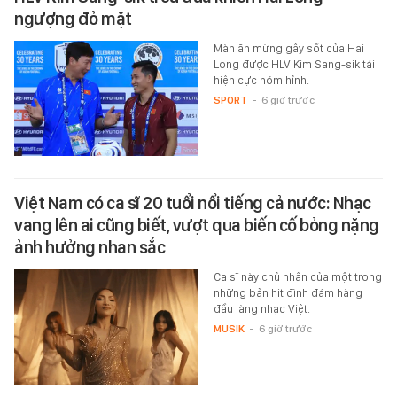
ngượng đỏ mặt
Màn ăn mừng gây sốt của Hai
Long được HLV Kim Sang-sik tái
hiện cực hóm hỉnh.
SPORT
-
6 giờ trước
Việt Nam có ca sĩ 20 tuổi nổi tiếng cả nước: Nhạc
vang lên ai cũng biết, vượt qua biến cố bỏng nặng
ảnh hưởng nhan sắc
Ca sĩ này chủ nhân của một trong
những bản hit đình đám hàng
đầu làng nhạc Việt.
MUSIK
-
6 giờ trước