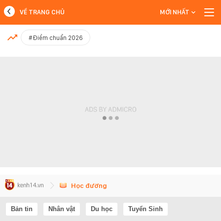
VỀ TRANG CHỦ
MỚI NHẤT
MỚI NHẤT
#Điểm chuẩn 2026
Xem thêm
Học đường
Bản tin
Nhân vật
Du học
Tuyển Sinh