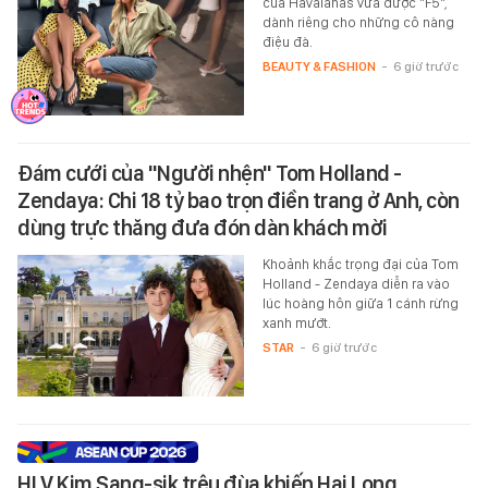
của Havaianas vừa được "F5",
dành riêng cho những cô nàng
điệu đà.
BEAUTY & FASHION
-
6 giờ trước
Đám cưới của "Người nhện" Tom Holland -
Zendaya: Chi 18 tỷ bao trọn điền trang ở Anh, còn
dùng trực thăng đưa đón dàn khách mời
Khoảnh khắc trọng đại của Tom
Holland - Zendaya diễn ra vào
lúc hoàng hôn giữa 1 cánh rừng
xanh mướt.
STAR
-
6 giờ trước
HLV Kim Sang-sik trêu đùa khiến Hai Long