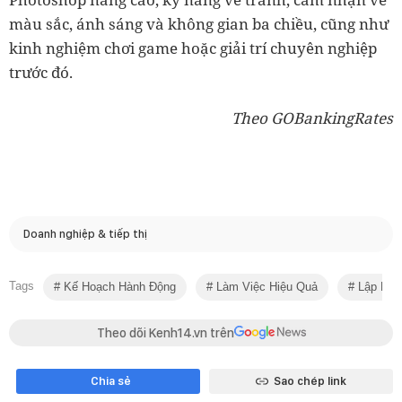
màu sắc, ánh sáng và không gian ba chiều, cũng như
kinh nghiệm chơi game hoặc giải trí chuyên nghiệp
trước đó.
Theo GOBankingRates
Doanh nghiệp & tiếp thị
Tags
Kế Hoạch Hành Động
Làm Việc Hiệu Quả
Lập Kế 
Theo dõi Kenh14.vn trên
Chia sẻ
Sao chép link