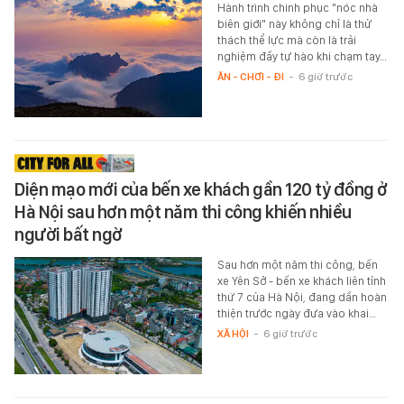
Hành trình chinh phục "nóc nhà
biên giới" này không chỉ là thử
thách thể lực mà còn là trải
nghiệm đầy tự hào khi chạm tay…
ĂN - CHƠI - ĐI
-
6 giờ trước
Diện mạo mới của bến xe khách gần 120 tỷ đồng ở
Hà Nội sau hơn một năm thi công khiến nhiều
người bất ngờ
Sau hơn một năm thi công, bến
xe Yên Sở - bến xe khách liên tỉnh
thứ 7 của Hà Nội, đang dần hoàn
thiện trước ngày đưa vào khai…
XÃ HỘI
-
6 giờ trước