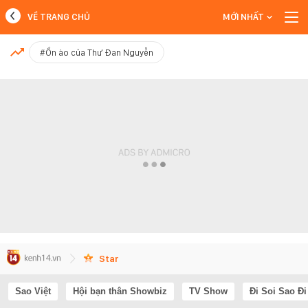
VỀ TRANG CHỦ
MỚI NHẤT
MỚI NHẤT
#Ồn ào của Thư Đan Nguyễn
Xem thêm
Star
Sao Việt
Hội bạn thân Showbiz
TV Show
Đi Soi Sao Đi