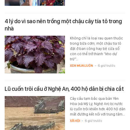
4 lý do vì sao nên trồng một chậu cây tía tô trong
nhà
Không chỉ là loại rau quen thuộc
trong bữa cơm, một chậu tía tô
đặt ở ban công hay bệ cửa sổ
còn có thể trở thành “kho dự
trữ”…
XEM MUA LUÔN
-
6 giờ trước
Lũ cuốn trôi cầu ở Nghệ An, 400 hộ dân bị chia cắt
Cây cầu tạm bắc qua bản Yên
Hòa (xã Mỹ Lý, Nghệ An) bị nước
lũ cuốn trôi khiến hơn 400 hộ dân
mất đường kết nối với trung tâm…
XÃ HỘI
-
6 giờ trước