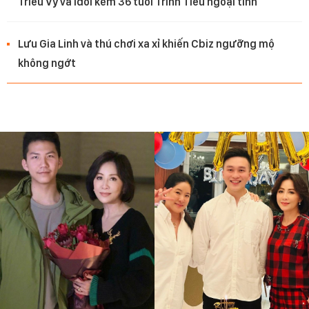
Triều Vỹ và idol kém 36 tuổi Trình Tiêu ngoại tình
Lưu Gia Linh và thú chơi xa xỉ khiến Cbiz ngưỡng mộ
không ngớt