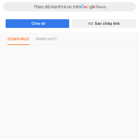
Theo dõi Kenh14.vn trên
Chia sẻ
Sao chép link
CÙNG MỤC
ĐANG HOT