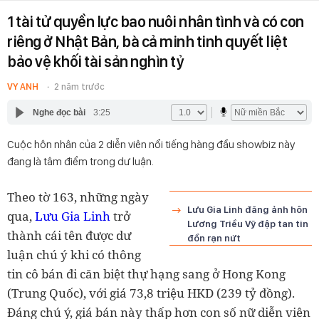
1 tài tử quyền lực bao nuôi nhân tình và có con
riêng ở Nhật Bản, bà cả minh tinh quyết liệt
bảo vệ khối tài sản nghìn tỷ
VY ANH
2 năm trước
Nghe đọc bài
3:25
Cuộc hôn nhân của 2 diễn viên nổi tiếng hàng đầu showbiz này
đang là tâm điểm trong dư luận.
Theo tờ 163, những ngày
Lưu Gia Linh đăng ảnh hôn
qua,
Lưu Gia Linh
trở
Lương Triều Vỹ đập tan tin
thành cái tên được dư
đồn rạn nứt
luận chú ý khi có thông
tin cô bán đi căn biệt thự hạng sang ở Hong Kong
(Trung Quốc), với giá 73,8 triệu HKD (239 tỷ đồng).
Đáng chú ý, giá bán này thấp hơn con số nữ diễn viên