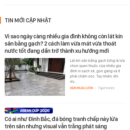
TIN MỚI CẬP NHẬT
Vì sao ngày càng nhiều gia đình không còn lát kín
sân bằng gạch? 2 cách làm vừa mát vừa thoát
nước tốt đang dần trở thành xu hướng mới
Lát kín sân bằng gạch từng là lựa
chọn quen thuộc của nhiều gia
đình vì sạch sẽ, gọn gàng và ít
phải chăm sóc. Tuy nhiên, khi
ưu…
XEM MUA LUÔN
-
7 giờ trước
Có ai như Đình Bắc, đá bóng tranh chấp nảy lửa
trên sân nhưng visual vẫn trắng phát sáng