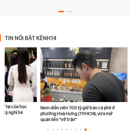
TIN NỔI BẬT KÊNH14
rở lại của học
Nam diễn viên 700 tỷ giờ bán cà phê ở
u kỳ nghỉ hè
phường Hoà Hưng (TP.HCM), vừa mở
quán liền "vỡ trận"