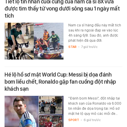
Tiết lộ tin nhắn cuối cùng của nam ca sĩ 8X vừa
được tìm thấy tử vong dưới sông sau 1 ngày mất
tích
Nam ca sĩ hàng đầu này mất tích
sau khi ra ngoài đạp xe vào lúc
4h sáng 6/8. Sau đó, anh được
phát hiện đã qua đời.
STAR
-
7 giờ trước
Hé lộ hồ sơ mật World Cup: Messi bị dọa đánh
bom liều chết, Ronaldo gặp fan cuồng đột nhập
khách sạn
"Đánh bom Messi", đột nhập tại
khách sạn của Ronaldo và 6.000
tin nhắn đe dọa trọng tài: Hồ sơ
mật hé lộ quy mô các mối đe…
SPORT
-
6 giờ trước