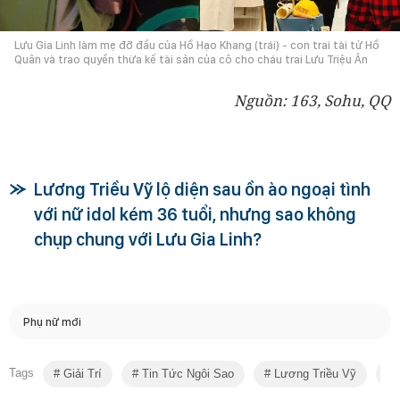
Lưu Gia Linh làm mẹ đỡ đầu của Hồ Hạo Khang (trái) - con trai tài tử Hồ
Quân và trao quyền thừa kế tài sản của cô cho cháu trai Lưu Triệu Ân
Nguồn: 163, Sohu, QQ
Lương Triều Vỹ lộ diện sau ồn ào ngoại tình
với nữ idol kém 36 tuổi, nhưng sao không
chụp chung với Lưu Gia Linh?
Phụ nữ mới
Tags
Giải Trí
Tin Tức Ngôi Sao
Lương Triều Vỹ
L