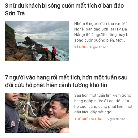
3 nữ du khách bị sóng cuốn mất tích ở bán đảo
Sơn Trà
Nhóm 6 người đến khu vực Mũi
Nghê, bán đảo Sơn Trà (TP Đà
Nẵng) thì 4 người không may bị
sóng cuốn xuống biển. Một…
XÃ HỘI
-
6 giờ trước
7 người vào hang rồi mất tích, hơn một tuần sau
đội cứu hộ phát hiện cảnh tượng khó tin
Sau hơn một tuần tìm kiếm trong
hang ngập nước ở Lào, đội cứu
hộ cuối cùng cũng phát hiện một
dấu hiệu đầy bất ngờ.
THẾ GIỚI ĐÓ ĐÂY
-
6 giờ trước