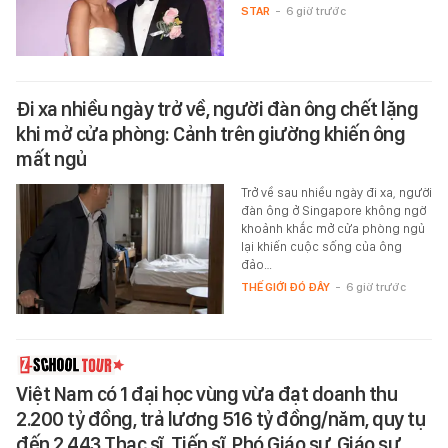
STAR
-
6 giờ trước
Đi xa nhiều ngày trở về, người đàn ông chết lặng
khi mở cửa phòng: Cảnh trên giường khiến ông
mất ngủ
Trở về sau nhiều ngày đi xa, người
đàn ông ở Singapore không ngờ
khoảnh khắc mở cửa phòng ngủ
lại khiến cuộc sống của ông
đảo…
THẾ GIỚI ĐÓ ĐÂY
-
6 giờ trước
Việt Nam có 1 đại học vùng vừa đạt doanh thu
2.200 tỷ đồng, trả lương 516 tỷ đồng/năm, quy tụ
đến 2.443 Thạc sĩ, Tiến sĩ, Phó Giáo sư, Giáo sư