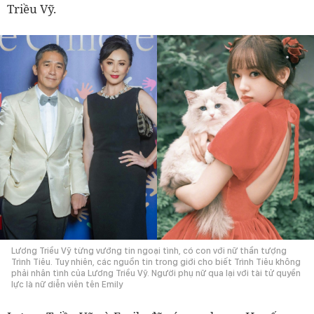
Triều Vỹ.
Lương Triều Vỹ từng vướng tin ngoại tình, có con với nữ thần tượng
Trình Tiêu. Tuy nhiên, các nguồn tin trong giới cho biết Trình Tiêu không
phải nhân tình của Lương Triều Vỹ. Người phụ nữ qua lại với tài tử quyền
lực là nữ diễn viên tên Emily