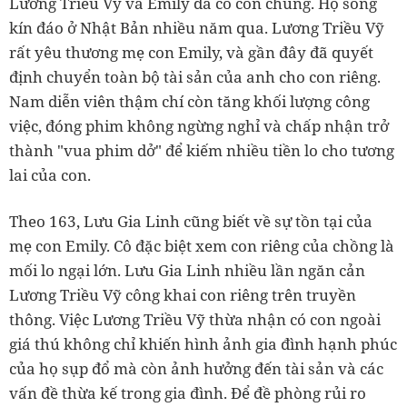
Lương Triều Vỹ và Emily đã có con chung. Họ sống
kín đáo ở Nhật Bản nhiều năm qua. Lương Triều Vỹ
rất yêu thương mẹ con Emily, và gần đây đã quyết
định chuyển toàn bộ tài sản của anh cho con riêng.
Nam diễn viên thậm chí còn tăng khối lượng công
việc, đóng phim không ngừng nghỉ và chấp nhận trở
thành "vua phim dở" để kiếm nhiều tiền lo cho tương
lai của con.
Theo 163, Lưu Gia Linh cũng biết về sự tồn tại của
mẹ con Emily. Cô đặc biệt xem con riêng của chồng là
mối lo ngại lớn. Lưu Gia Linh nhiều lần ngăn cản
Lương Triều Vỹ công khai con riêng trên truyền
thông. Việc Lương Triều Vỹ thừa nhận có con ngoài
giá thú không chỉ khiến hình ảnh gia đình hạnh phúc
của họ sụp đổ mà còn ảnh hưởng đến tài sản và các
vấn đề thừa kế trong gia đình. Để đề phòng rủi ro