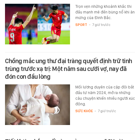
Trọn vẹn những khoảnh khắc thi
đấu mạnh mẽ đến bùng nổ khi ăn
mừng của Đình Bắc.
SPORT
-
7 giờ trước
Chồng mắc ung thư đại tràng quyết định trữ tinh
trùng trước xạ trị: Một năm sau cưới vợ, nay đã
đón con đầu lòng
Mối lương duyên của cặp đôi bắt
đầu từ năm 2024, mở ra những
câu chuyện khiến nhiều người xúc
động.
SỨC KHỎE
-
7 giờ trước