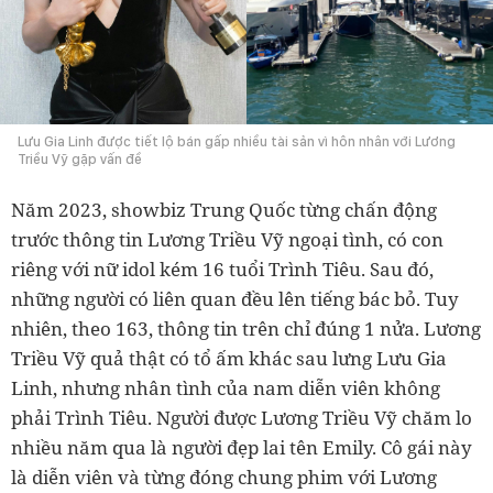
Lưu Gia Linh được tiết lộ bán gấp nhiều tài sản vì hôn nhân với Lương
Triều Vỹ gặp vấn đề
Năm 2023, showbiz Trung Quốc từng chấn động
trước thông tin Lương Triều Vỹ ngoại tình, có con
riêng với nữ idol kém 16 tuổi Trình Tiêu. Sau đó,
những người có liên quan đều lên tiếng bác bỏ. Tuy
nhiên, theo 163, thông tin trên chỉ đúng 1 nửa. Lương
Triều Vỹ quả thật có tổ ấm khác sau lưng Lưu Gia
Linh, nhưng nhân tình của nam diễn viên không
phải Trình Tiêu. Người được Lương Triều Vỹ chăm lo
nhiều năm qua là người đẹp lai tên Emily. Cô gái này
là diễn viên và từng đóng chung phim với Lương