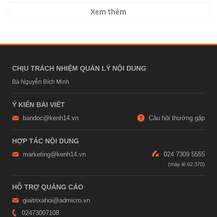
Xem thêm
CHỊU TRÁCH NHIỆM QUẢN LÝ NỘI DUNG
Bà Nguyễn Bích Minh
Ý KIẾN BÀI VIẾT
bandoc@kenh14.vn
Câu hỏi thường gặp
HỢP TÁC NỘI DUNG
marketing@kenh14.vn
024 7309 5555
HỖ TRỢ QUẢNG CÁO
giaitrixahoi@admicro.vn
02473007108