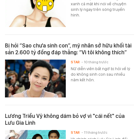
xanh cả mặt khi nói về chuyện
sinh lý ngay trên sóng truyền
hình.
Bị hỏi “Sao chưa sinh con”, mỹ nhân sở hữu khối tài
sản 2.600 tỷ đồng đáp thẳng: “Vì tôi không thích”
STAR
- 10 tháng trước
Nữ diễn viên bất ngờ bị hỏi về lý
do không sinh con sau nhiều
năm kết hôn.
Lương Triều Vỹ không dám bỏ vợ vì "cái nết" của
Lưu Gia Linh
STAR
- 11 tháng trước