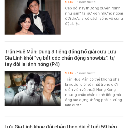
STAR
- 1 năm trước
Cặp đôi này thường xuyên "dính
như sam" tại sự kiện nhưng ngoài
đời thực lại có cách sống vô cùng
đặc biệt.
Trần Huệ Mẫn: Dùng 3 tiếng đồng hồ giải cứu Lưu
Gia Linh khỏi "vụ bắt cóc chấn động showbiz", tự
tay đòi lại ảnh nóng (P4)
STAR
- 1 năm trước
Trần Huệ Mẫn có thể không phải
là người giỏi võ nhất trong giới
diễn viên võ thuật Hong Kong
nhưng chắc chắn danh tiếng mà
ông tạo dựng không phải ai cũng
làm được.
Lưu Gia Linh khoe đôi chân thon dài ở tuổi 59 bên