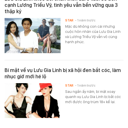
cạnh Lương Triều Vỹ, tình yêu vẫn bền vững qua 3
thập kỷ
STAR
- 1 năm trước
Mặc dù không con cái nhưng
cuộc hôn nhân của Lưu Gia Linh
và Lương Triều Vỹ vẫn vô cùng
hạnh phúc.
Bí mật về vụ Lưu Gia Linh bị xã hội đen bắt cóc, làm
nhục giờ mới hé lộ
STAR
- 1 năm trước
Sau ngần ấy năm, bí mật xoay
quanh vụ Lưu Gia Linh bị bắt cóc
mới được ông trùm 18+ kể lại.