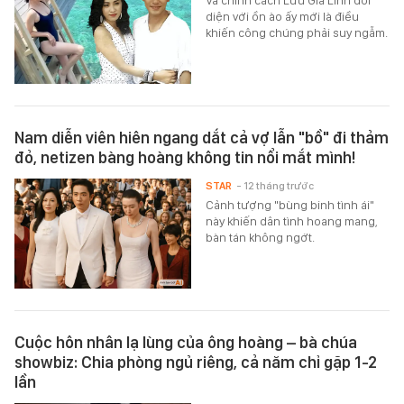
Và chính cách Lưu Gia Linh đối
diện với ồn ào ấy mới là điều
khiến công chúng phải suy ngẫm.
Nam diễn viên hiên ngang dắt cả vợ lẫn "bồ" đi thảm
đỏ, netizen bàng hoàng không tin nổi mắt mình!
STAR
- 12 tháng trước
Cảnh tượng "bùng binh tình ái"
này khiến dân tình hoang mang,
bàn tán không ngớt.
Cuộc hôn nhân lạ lùng của ông hoàng – bà chúa
showbiz: Chia phòng ngủ riêng, cả năm chỉ gặp 1-2
lần