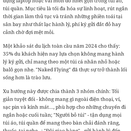
đựng laptop hoặc vài món đồ nhét gọn trong túi áo,
túi quần. Mục tiêu là tối đa hóa sự linh hoạt, rút ngắn
thời gian làm thủ tục và tránh những phiền toái tại
sân bay như thất lạc hành lý, phí ký gửi đắt đỏ hay
cảnh chờ đợi mệt mỏi.
Một khảo sát du lịch toàn cầu năm 2024 cho thấy:
35% du khách hiện nay lựa chọn không mang hành
lý ký gửi, chỉ mang theo một túi cá nhân nhỏ hoặc
balô gọn nhẹ. "Naked Flying" đã thực sự trở thành lối
sống hơn là trào lưu.
Xu hướng này được chia thành 3 nhóm chính: Tối
giản tuyệt đối - không mang gì ngoài điện thoại, ví,
sạc pin và kính mát…, phù hợp cho những chuyến đi
ngắn hoặc cuối tuần; "Người bỏ túi" - tận dụng mọi
túi áo, túi quần để mang theo bàn chải đánh răng,
thuốc, tai nghe...; "Đội giao hàng" - gửi hành lý đến