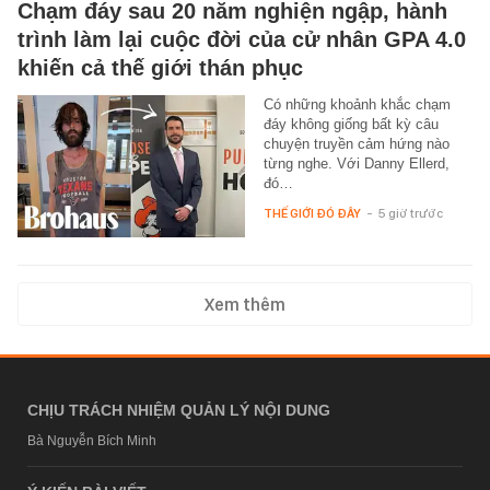
Chạm đáy sau 20 năm nghiện ngập, hành
trình làm lại cuộc đời của cử nhân GPA 4.0
khiến cả thế giới thán phục
Có những khoảnh khắc chạm
đáy không giống bất kỳ câu
chuyện truyền cảm hứng nào
từng nghe. Với Danny Ellerd,
đó…
THẾ GIỚI ĐÓ ĐÂY
-
5 giờ trước
Xem thêm
CHỊU TRÁCH NHIỆM QUẢN LÝ NỘI DUNG
Bà Nguyễn Bích Minh