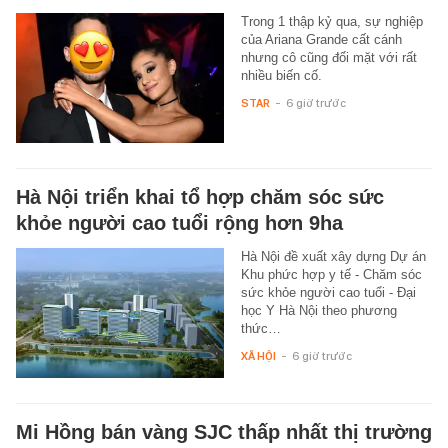
Trong 1 thập kỷ qua, sự nghiệp
của Ariana Grande cất cánh
nhưng cô cũng đối mặt với rất
nhiều biến cố.
STAR
-
6 giờ trước
Hà Nội triển khai tổ hợp chăm sóc sức
khỏe người cao tuổi rộng hơn 9ha
Hà Nội đề xuất xây dựng Dự án
Khu phức hợp y tế - Chăm sóc
sức khỏe người cao tuổi - Đại
học Y Hà Nội theo phương
thức…
XÃ HỘI
-
6 giờ trước
Mi Hồng bán vàng SJC thấp nhất thị trường