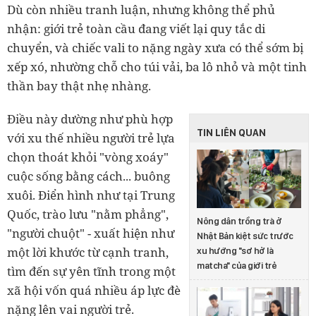
Dù còn nhiều tranh luận, nhưng không thể phủ
nhận: giới trẻ toàn cầu đang viết lại quy tắc di
chuyển, và chiếc vali to nặng ngày xưa có thể sớm bị
xếp xó, nhường chỗ cho túi vải, ba lô nhỏ và một tinh
thần bay thật nhẹ nhàng.
Điều này dường như phù hợp
TIN LIÊN QUAN
với xu thế nhiều người trẻ lựa
chọn thoát khỏi "vòng xoáy"
cuộc sống bằng cách... buông
xuôi. Điển hình như tại Trung
Quốc, trào lưu "nằm phẳng",
Nông dân trồng trà ở
"người chuột" - xuất hiện như
Nhật Bản kiệt sức trước
một lời khước từ cạnh tranh,
xu hướng "sơ hở là
matcha" của giới trẻ
tìm đến sự yên tĩnh trong một
xã hội vốn quá nhiều áp lực đè
nặng lên vai người trẻ.