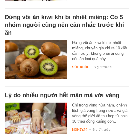
Đừng vội ăn kiwi khi bị nhiệt miệng: Có 5
nhóm người cũng nên cân nhắc trước khi
ăn
Đừng vội ăn kiwi khi bị nhiệt
miệng, chuyên gia chỉ ra 10 điều
cần lưu ý, không phải ai cũng
nên ăn loại quả này.
SỨC KHỎE
-
6 giờ trước
Lý do nhiều người hết mặn mà với vàng
Chỉ trong vòng nửa năm, chênh
lệch giá vàng trong nước và giá
vàng thế giới đã thu hẹp từ hơn
30 triệu đồng xuống còn…
MONEY.14
-
6 giờ trước