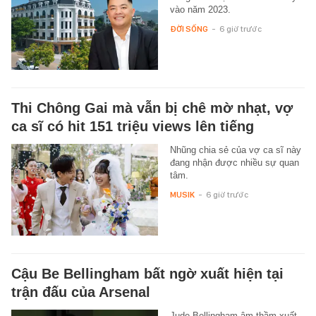
vào năm 2023.
ĐỜI SỐNG
-
6 giờ trước
Thi Chông Gai mà vẫn bị chê mờ nhạt, vợ
ca sĩ có hit 151 triệu views lên tiếng
Nhũng chia sẻ của vợ ca sĩ này
đang nhận được nhiều sự quan
tâm.
MUSIK
-
6 giờ trước
Cậu Be Bellingham bất ngờ xuất hiện tại
trận đấu của Arsenal
Jude Bellingham âm thầm xuất