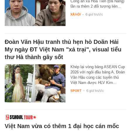
Công an xã Hòa Tiến (Đà Nẵng)
lần ra thêm 2 đối tượng liên…
XÃ HỘI
-
6 giờ trước
Đoàn Văn Hậu tranh thủ hẹn hò Doãn Hải
My ngày ĐT Việt Nam "xả trại", visual tiểu
thư Hà thành gây sốt
Khép lại vòng bảng ASEAN Cup
2026 với ngôi đầu bảng A, Đoàn
Văn Hậu cùng các tuyển thủ
Việt Nam được HLV Kim…
SPORT
-
6 giờ trước
Việt Nam vừa có thêm 1 đại học cán mốc