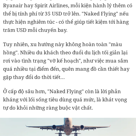
Ryanair hay Spirit Airlines, mỗi kiện hành lý thêm có
thể bị tính phí từ 35 USD trở lên. "Naked Flying" nếu
thực hiện nghiêm túc - có thể giúp tiết kiệm tới hàng
trăm USD mỗi chuyến bay.
Tuy nhiên, xu hướng này không hoàn toàn "màu
hồng". Nhiều du khách theo đuổi du lịch tối giản lại
rơi vào tình trạng "vỡ kế hoạch", như việc mua sắm
quá nhiều tại điểm đến, quên mang đồ cần thiết hay
gặp thay đổi do thời tiết…
Ở cấp độ sâu hơn, "Naked Flying" còn là lời phản
kháng với lối sống tiêu dùng quá mức, là khát vọng
tự do khỏi những ràng buộc vật chất.