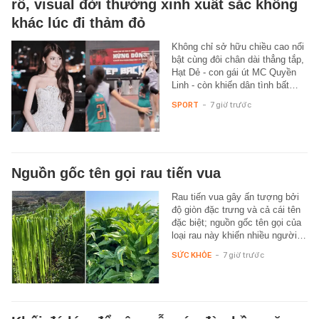
rổ, visual đời thường xinh xuất sắc không
khác lúc đi thảm đỏ
Không chỉ sở hữu chiều cao nổi
bật cùng đôi chân dài thẳng tắp,
Hạt Dẻ - con gái út MC Quyền
Linh - còn khiến dân tình bất…
SPORT
-
7 giờ trước
Nguồn gốc tên gọi rau tiến vua
Rau tiến vua gây ấn tượng bởi
độ giòn đặc trưng và cả cái tên
đặc biệt; nguồn gốc tên gọi của
loại rau này khiến nhiều người…
SỨC KHỎE
-
7 giờ trước