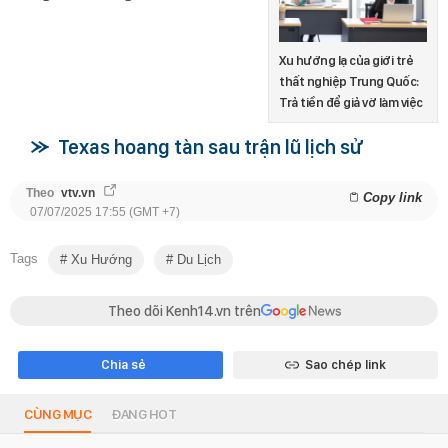
Xu hướng lạ của giới trẻ
thất nghiệp Trung Quốc:
Trả tiền để giả vờ làm việc
Texas hoang tàn sau trận lũ lịch sử
Theo
vtv.vn
Copy link
07/07/2025 17:55 (GMT +7)
Tags
Xu Hướng
Du Lịch
Theo dõi Kenh14.vn trên
Chia sẻ
Sao chép link
CÙNG MỤC
ĐANG HOT