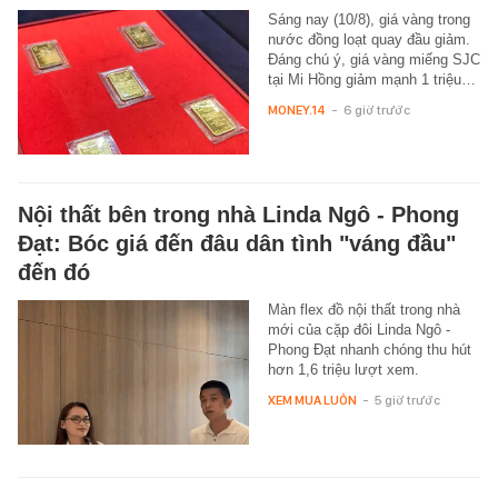
Sáng nay (10/8), giá vàng trong
nước đồng loạt quay đầu giảm.
Đáng chú ý, giá vàng miếng SJC
tại Mi Hồng giảm mạnh 1 triệu…
MONEY.14
-
6 giờ trước
Nội thất bên trong nhà Linda Ngô - Phong
Đạt: Bóc giá đến đâu dân tình "váng đầu"
đến đó
Màn flex đồ nội thất trong nhà
mới của cặp đôi Linda Ngô -
Phong Đạt nhanh chóng thu hút
hơn 1,6 triệu lượt xem.
XEM MUA LUÔN
-
5 giờ trước