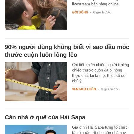
livestream bán hàng online.
ĐỜI SỐNG
-
6 giờ trước
90% người dùng không biết vì sao đầu móc
thước cuộn luôn lỏng lẻo
Chi tiết khiến nhiều người tưởng
chiếc thước cuộn đã bị hỏng
thực chất lại là một thiết kế có
chủ ý.
XEM MUA LUÔN
-
6 giờ trước
Căn nhà ở quê của Hải Sapa
Gia đình Hải Sapa từng tổ chức
tân gia rầm rộ cho căn nhà này