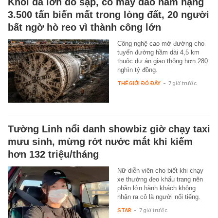
Khối đá lớn đổ sập, cỗ máy đào hầm nặng
3.500 tấn biến mất trong lòng đất, 20 người
bất ngờ hò reo vì thành công lớn
Công nghệ cao mở đường cho
tuyến đường hầm dài 4,5 km
thuộc dự án giao thông hơn 280
nghìn tỷ đồng.
THẾ GIỚI ĐÓ ĐÂY
-
7 giờ trước
Tường Linh nổi danh showbiz giờ chạy taxi
mưu sinh, mừng rớt nước mắt khi kiếm
hơn 132 triệu/tháng
Nữ diễn viên cho biết khi chạy
xe thường đeo khẩu trang nên
phần lớn hành khách không
nhận ra cô là người nổi tiếng.
STAR
-
7 giờ trước