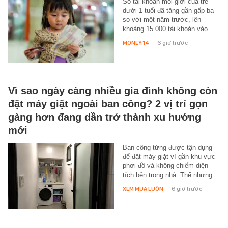
Số tài khoản môi giới của trẻ
dưới 1 tuổi đã tăng gần gấp ba
so với một năm trước, lên
khoảng 15.000 tài khoản vào…
MONEY.14
-
6 giờ trước
Vì sao ngày càng nhiều gia đình không còn
đặt máy giặt ngoài ban công? 2 vị trí gọn
gàng hơn đang dần trở thành xu hướng
mới
Ban công từng được tận dụng
để đặt máy giặt vì gần khu vực
phơi đồ và không chiếm diện
tích bên trong nhà. Thế nhưng…
XEM MUA LUÔN
-
6 giờ trước