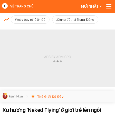
MỚI NHẤT
VỀ TRANG CHỦ
MỚI NHẤT
#máy bay rơi ở ấn độ
#Xung đột tại Trung Đông
Xem thêm
Thế Giới Đó Đây
Xu hướng ‘Naked Flying’ ở giới trẻ lên ngôi