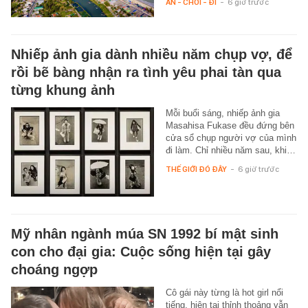
ĂN - CHƠI - ĐI
-
6 giờ trước
Nhiếp ảnh gia dành nhiều năm chụp vợ, để
rồi bẽ bàng nhận ra tình yêu phai tàn qua
từng khung ảnh
Mỗi buổi sáng, nhiếp ảnh gia
Masahisa Fukase đều đứng bên
cửa sổ chụp người vợ của mình
đi làm. Chỉ nhiều năm sau, khi…
THẾ GIỚI ĐÓ ĐÂY
-
6 giờ trước
Mỹ nhân ngành múa SN 1992 bí mật sinh
con cho đại gia: Cuộc sống hiện tại gây
choáng ngợp
Cô gái này từng là hot girl nổi
tiếng, hiện tại thỉnh thoảng vẫn