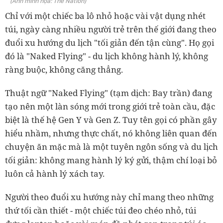
(Ảnh minh họa: The Nation)
Chỉ với một chiếc ba lô nhỏ hoặc vài vật dụng nhét
túi, ngày càng nhiều người trẻ trên thế giới đang theo
đuổi xu hướng du lịch "tối giản đến tận cùng". Họ gọi
đó là "Naked Flying" - du lịch không hành lý, không
ràng buộc, không căng thẳng.
Thuật ngữ "Naked Flying" (tạm dịch: Bay trần) đang
tạo nên một làn sóng mới trong giới trẻ toàn cầu, đặc
biệt là thế hệ Gen Y và Gen Z. Tuy tên gọi có phần gây
hiểu nhầm, nhưng thực chất, nó không liên quan đến
chuyện ăn mặc mà là một tuyên ngôn sống và du lịch
tối giản: không mang hành lý ký gửi, thậm chí loại bỏ
luôn cả hành lý xách tay.
Người theo đuổi xu hướng này chỉ mang theo những
thứ tối cần thiết - một chiếc túi đeo chéo nhỏ, túi