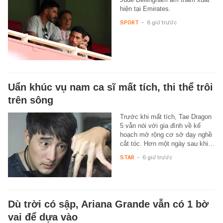
hiện tại Emirates.
SPORT
-
6 giờ trước
Uẩn khúc vụ nam ca sĩ mất tích, thi thể trôi
trên sông
Trước khi mất tích, Tae Dragon
5 vẫn nói với gia đình về kế
hoạch mở rộng cơ sở dạy nghề
cắt tóc. Hơn một ngày sau khi…
STAR
-
6 giờ trước
Dù trời có sập, Ariana Grande vẫn có 1 bờ
vai để dựa vào