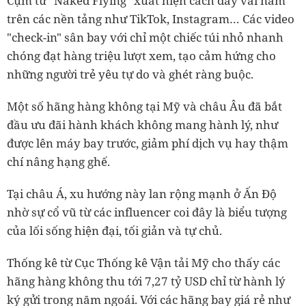
Cụm từ "Naked Flying" xuất hiện cách đây vài năm
trên các nền tảng như TikTok, Instagram… Các video
"check-in" sân bay với chỉ một chiếc túi nhỏ nhanh
chóng đạt hàng triệu lượt xem, tạo cảm hứng cho
những người trẻ yêu tự do và ghét ràng buộc.
Một số hãng hàng không tại Mỹ và châu Âu đã bắt
đầu ưu đãi hành khách không mang hành lý, như
được lên máy bay trước, giảm phí dịch vụ hay thậm
chí nâng hạng ghế.
Tại châu Á, xu hướng này lan rộng mạnh ở Ấn Độ
nhờ sự cổ vũ từ các influencer coi đây là biểu tượng
của lối sống hiện đại, tối giản và tự chủ.
Thống kê từ Cục Thống kê Vận tải Mỹ cho thấy các
hãng hàng không thu tới 7,27 tỷ USD chỉ từ hành lý
ký gửi trong năm ngoái. Với các hãng bay giá rẻ như