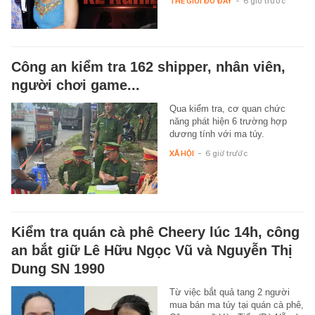
THẾ GIỚI ĐÓ ĐÂY
-
6 giờ trước
Công an kiểm tra 162 shipper, nhân viên,
người chơi game...
Qua kiểm tra, cơ quan chức
năng phát hiện 6 trường hợp
dương tính với ma túy.
XÃ HỘI
-
6 giờ trước
Kiểm tra quán cà phê Cheery lúc 14h, công
an bắt giữ Lê Hữu Ngọc Vũ và Nguyễn Thị
Dung SN 1990
Từ việc bắt quả tang 2 người
mua bán ma túy tại quán cà phê,