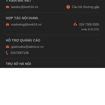
Ý KIẾN BÀI VIẾT
bandoc@kenh14.vn
Câu hỏi thường gặp
HỢP TÁC NỘI DUNG
marketing@kenh14.vn
024 7309 5555
HỖ TRỢ QUẢNG CÁO
giaitrixahoi@admicro.vn
02473007108
TRỤ SỞ HÀ NỘI
Tầng 21, Tòa nhà Center Building, Hapulico Complex, Số 01, phố
Nguyễn Huy Tưởng, phường Thanh Xuân, thành phố Hà Nội
TRỤ SỞ TP.HỒ CHÍ MINH
Tầng 4, Tòa nhà 123, số 127 Võ Văn Tần, Phường Xuân Hòa, TPHCM
Giấy phép thiết lập trang thông tin điện tử tổng hợp trên mạng số