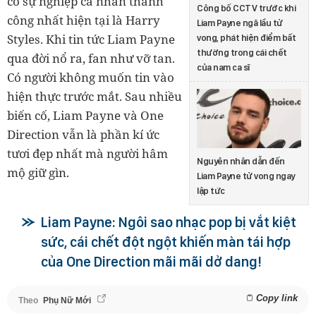
có sự nghiệp cá nhân thành
Công bố CCTV trước khi
công nhất hiện tại là Harry
Liam Payne ngã lầu tử
Styles. Khi tin tức Liam Payne
vong, phát hiện điểm bất
thường trong cái chết
qua đời nổ ra, fan như vỡ tan.
của nam ca sĩ
Có người không muốn tin vào
hiện thực trước mắt. Sau nhiều
biến cố, Liam Payne và One
Direction vẫn là phần kí ức
tươi đẹp nhất mà người hâm
Nguyên nhân dẫn đến
mộ giữ gìn.
Liam Payne tử vong ngay
lập tức
Liam Payne: Ngôi sao nhạc pop bị vắt kiệt
sức, cái chết đột ngột khiến màn tái hợp
của One Direction mãi mãi dở dang!
Copy link
Theo
Phụ Nữ Mới