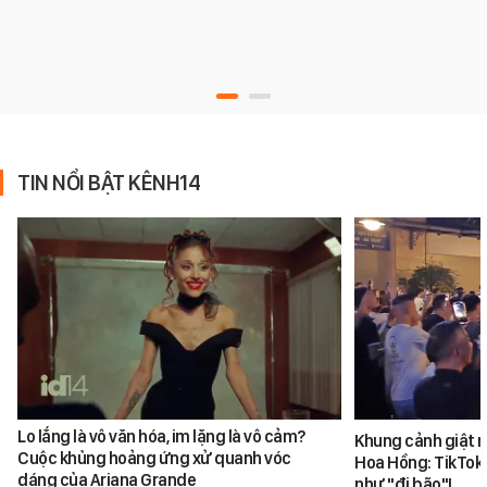
TIN NỔI BẬT KÊNH14
Lo lắng là vô văn hóa, im lặng là vô cảm?
Khung cảnh giật 
Cuộc khủng hoảng ứng xử quanh vóc
Hoa Hồng: TikToke
dáng của Ariana Grande
như "đi bão"!