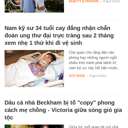
BEAUTY & FASHION
-
6 giờ trước
Nam kỹ sư 34 tuổi cay đắng nhận chẩn
đoán ung thư đại trực tràng sau 2 tháng
xem nhẹ 1 thứ khi đi vệ sinh
Chủ quan cho rằng dân văn
phòng hay những người ngồi
nhiều khó tránh phải bệnh trĩ,
nam kỹ sư này hối hận muộn…
SỨC KHỎE
-
6 giờ trước
Dâu cả nhà Beckham bị tố "copy" phong
cách mẹ chồng - Victoria giữa sóng gió gia
tộc
Giữa lúc mối quan hệ với nhà