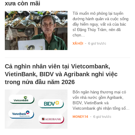
xưa còn mãi
Tôi muốn mô phỏng lại tuyến
đường hành quân và cuộc sống
đầy hiểm nguy, vất vả của bác
sĩ Đặng Thùy Trâm, nên đã
chọn…
XÃ HỘI
-
6 giờ trước
Cả nghìn nhân viên tại Vietcombank,
VietinBank, BIDV và Agribank nghỉ việc
trong nửa đầu năm 2026
Bốn ngân hàng thương mại có
vốn nhà nước gồm Agribank,
BIDV, VietinBank và
Vietcombank ghi nhận tổng số…
MONEY.14
-
6 giờ trước