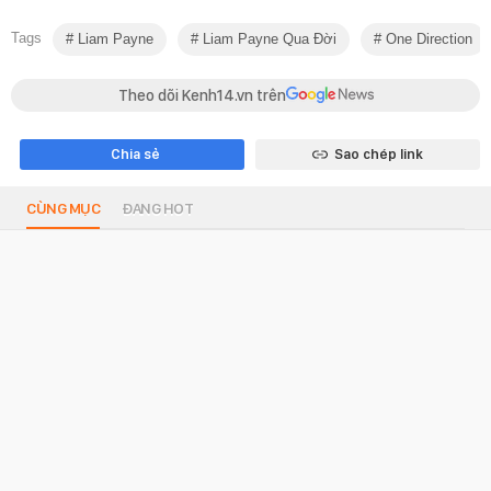
Tags
Liam Payne
Liam Payne Qua Đời
One Direction
Theo dõi Kenh14.vn trên
Chia sẻ
Sao chép link
CÙNG MỤC
ĐANG HOT