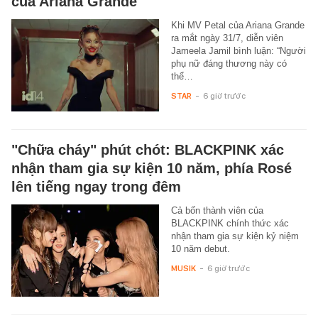
của Ariana Grande
Khi MV Petal của Ariana Grande
ra mắt ngày 31/7, diễn viên
Jameela Jamil bình luận: “Người
phụ nữ đáng thương này có
thể…
STAR
-
6 giờ trước
"Chữa cháy" phút chót: BLACKPINK xác
nhận tham gia sự kiện 10 năm, phía Rosé
lên tiếng ngay trong đêm
Cả bốn thành viên của
BLACKPINK chính thức xác
nhận tham gia sự kiện kỷ niệm
10 năm debut.
MUSIK
-
6 giờ trước