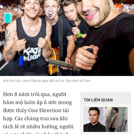
Khi tin tức Liam Payne qua đời nổ ra, fan như vỡ tan
Hơn 8 năm trôi qua, người
TIN LIÊN QUAN
hâm mộ luôn ấp ủ ước mong
được thấy One Direction tái
hợp. Các chàng trai sau khi
tách lẻ rẽ nhiều hướng, người