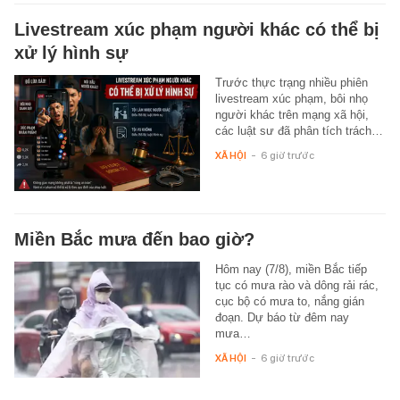
Livestream xúc phạm người khác có thể bị
xử lý hình sự
Trước thực trạng nhiều phiên
livestream xúc phạm, bôi nhọ
người khác trên mạng xã hội,
các luật sư đã phân tích trách…
XÃ HỘI
-
6 giờ trước
Miền Bắc mưa đến bao giờ?
Hôm nay (7/8), miền Bắc tiếp
tục có mưa rào và dông rải rác,
cục bộ có mưa to, nắng gián
đoạn. Dự báo từ đêm nay
mưa…
XÃ HỘI
-
6 giờ trước