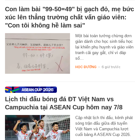
Con làm bài "99-50=49" bị gạch đỏ, mẹ bức
xúc lên thẳng trường chất vấn giáo viên:
"Con tôi không hề làm sai"
Một bài toán tưởng chừng đơn
giản dành cho học sinh tiểu học
lại khiến phụ huynh và giáo viên
tranh cãi gay gắt, chỉ vì đáp
số…
HỌC ĐƯỜNG
-
6 giờ trước
Lịch thi đấu bóng đá ĐT Việt Nam vs
Campuchia tại ASEAN Cup hôm nay 7/8
Cập nhật lịch thi đấu, kênh phát
sóng trận đấu giữa đội tuyển
Việt Nam và Campuchia lượt
cuối bảng A ASEAN Cup 2026.