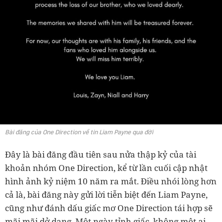
Bài đăng của One Direction về tin Liam Payne qua đời
Đây là bài đăng đầu tiên sau nửa thập kỷ của tài
khoản nhóm One Direction, kể từ lần cuối cập nhật
hình ảnh kỷ niệm 10 năm ra mắt. Điều nhói lòng hơn
cả là, bài đăng này gửi lời tiễn biệt đến Liam Payne,
cũng như đánh dấu giấc mơ One Direction tái hợp sẽ
mãi mãi dở dang. Một ngày tỉnh giấc, không một ai