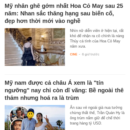
Mỹ nhân ghê gớm nhất Hoa Cỏ May sau 25
năm: Nhan sắc thăng hạng sau biến cố,
đẹp hơn thời mới vào nghề
Nhìn nữ diễn viên ở hiện tại, rất
khó để nhận ra cô chính là nàng
Thủy cá tính của Hoa Cỏ May
năm xưa.
CINE
-
6 giờ trước
Mỹ nam được cả châu Á xem là "tín
ngưỡng" nay chỉ còn dĩ vãng: Bề ngoài thê
thảm nhưng hoá ra là trùm
Ẩn sau vẻ ngoài già nua tưởng
chừng thất thế, Trần Quán Hy là
ông trùm nắm giữ đế chế thời
trang hàng tỷ USD.