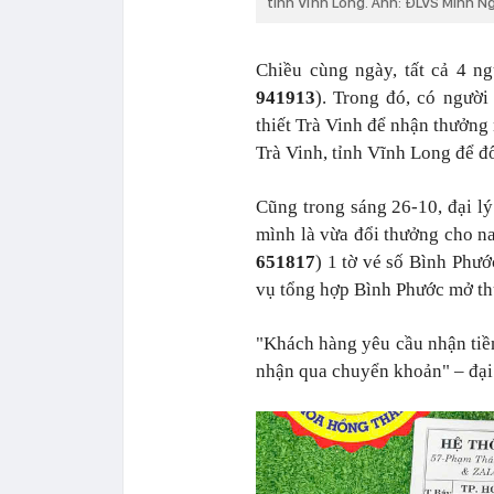
tỉnh Vĩnh Long. Ảnh: ĐLVS Minh N
Chiều cùng ngày, tất cả 4 n
941913
). Trong đó, có ngườ
thiết Trà Vinh để nhận thưởng
Trà Vinh, tỉnh Vĩnh Long để đ
Cũng trong sáng 26-10, đại lý
mình là vừa đổi thưởng cho n
651817
) 1 tờ vé số Bình Phư
vụ tổng hợp Bình Phước mở t
"Khách hàng yêu cầu nhận tiền 
nhận qua chuyển khoản" – đại 