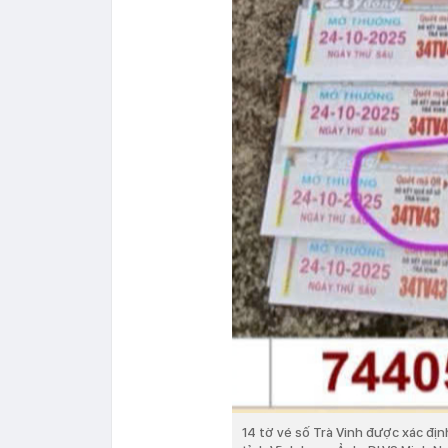
14 tờ vé số Trà Vinh được xác địn