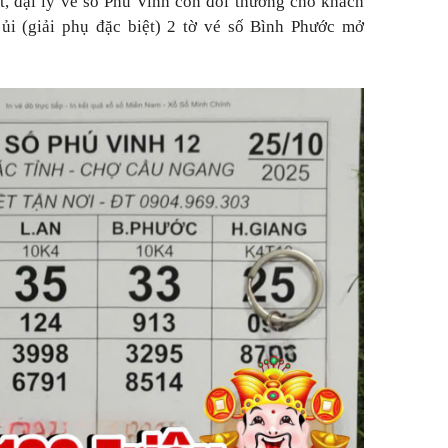
t, đại lý vé số Phú Vinh còn đổi thưởng cho khách
ủi (giải phụ đặc biệt) 2 tờ vé số Bình Phước mở