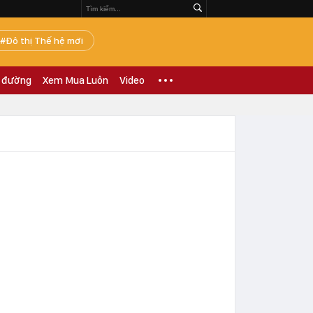
Đô thị Thế hệ mới
 đường
Xem Mua Luôn
Video