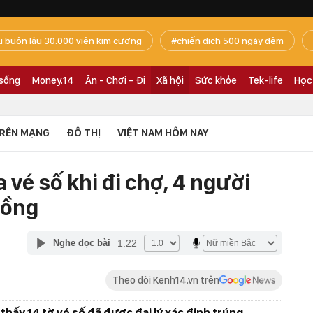
ụ buôn lậu 30.000 viên kim cương
chiến dịch 500 ngày đêm
 sống
Money.14
Ăn - Chơi - Đi
Xã hội
Sức khỏe
Tek-life
Học
RÊN MẠNG
ĐÔ THỊ
VIỆT NAM HÔM NAY
vé số khi đi chợ, 4 người
đồng
1:22
Nghe đọc bài
Theo dõi Kenh14.vn trên
thấy 14 tờ vé số đã được đại lý xác định trúng