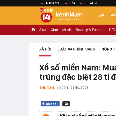
EMAGAZINE
ID.14
SHOWLIVE
V
Star
Ciné
Musik
Beauty & Fashion
Đời
XÃ HỘI
LUẬT VÀ CHÍNH SÁCH
NÓNG T
Xổ số miền Nam: Mua 
trúng đặc biệt 28 tỉ 
THU TÂM,
09:11 26/10/2025
Chia sẻ
Kết quả xổ số miền Nam cho 