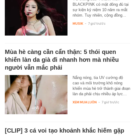
BLACKPINK có mặt đông đủ tại
sự kiện kỷ niệm 10 năm ra mắt
nhóm. Tuy nhiên, cộng đồng…
MUSIK
-
7 giờ trước
Mùa hè càng cần cẩn thận: 5 thói quen
khiến làn da già đi nhanh hơn mà nhiều
người vẫn mắc phải
Nắng nóng, tia UV cường độ
cao và môi trường khô nóng
khiến mùa hè trở thành giai đoạn
làn da phải chịu nhiều áp lực…
XEM MUA LUÔN
-
7 giờ trước
[CLIP] 3 cá voi tạo khoảnh khắc hiếm gặp