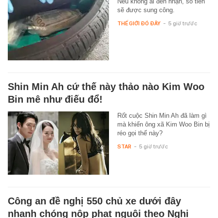
Nếu không ai đến nhận, số tiền
sẽ được sung công.
THẾ GIỚI ĐÓ ĐÂY
-
5 giờ trước
Shin Min Ah cứ thế này thảo nào Kim Woo
Bin mê như điếu đổ!
Rốt cuộc Shin Min Ah đã làm gì
mà khiến ông xã Kim Woo Bin bị
réo gọi thế này?
STAR
-
5 giờ trước
Công an đề nghị 550 chủ xe dưới đây
nhanh chóng nộp phạt nguội theo Nghị