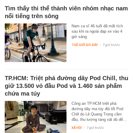
Tìm thấy thi thể thành viên nhóm nhạc nam
nổi tiếng trên sông
Nam ca sĩ 46 tuổi đã mất tích
sau khi ra ngoài đạp xe vào 4
giờ sáng.
THẾ GIỚI ĐÓ ĐÂY
-
7 giờ trước
TP.HCM: Triệt phá đường dây Pod Chill, thu
giữ 13.500 vỏ đầu Pod và 1.460 sản phẩm
chứa ma túy
Công an TP.HCM triệt phá
đường dây ma túy đội lốt Pod
Chill do Lê Quang Trọng cầm
đầu, thu lượng tang vật đủ để…
XÃ HỘI
-
7 giờ trước