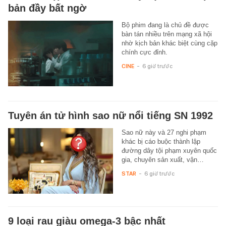
bản đầy bất ngờ
Bộ phim đang là chủ đề được
bàn tán nhiều trên mạng xã hội
nhờ kịch bản khác biệt cùng cặp
chính cực đỉnh.
CINE
-
6 giờ trước
Tuyên án tử hình sao nữ nổi tiếng SN 1992
Sao nữ này và 27 nghi phạm
khác bị cáo buộc thành lập
đường dây tội phạm xuyên quốc
gia, chuyên sản xuất, vận…
STAR
-
6 giờ trước
9 loại rau giàu omega-3 bậc nhất