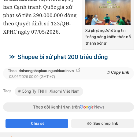
ban Cạnh tranh Quốc gia xử
phạt số tiền 290.000.000 đồng
theo Quyết định số 123/QĐ-
XPHC ngày 07/05/2026.
Xử phạt người đăng tin
“nắng nóng khiến thóc nổ
thành bỏng”
Shopee bị xử phạt 200 triệu đồng
Theo
doisongphapluat.nguoiduatin.vn
Copy link
03/06/2026 00:00 (GMT +7)
Tags
Công Ty TNHH Xiaomi Việt Nam
Theo dõi Kenh14.vn trên
Chia sẻ
Sao chép link