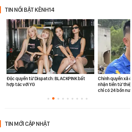
TIN NỔI BẬT KÊNH14
Độc quyền từ Dispatch: BLACKPINK bất
Chính quyền xã ở
hợp tác với YG
nhận tiền từ thi
chỉ có 24 bồn nư
TIN MỚI CẬP NHẬT