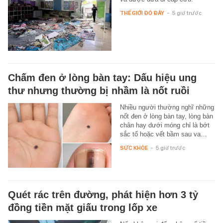
THẾ GIỚI ĐÓ ĐÂY
-
5 giờ trước
Chấm đen ở lòng bàn tay: Dấu hiệu ung
thư nhưng thường bị nhầm là nốt ruồi
Nhiều người thường nghĩ những
nốt đen ở lòng bàn tay, lòng bàn
chân hay dưới móng chỉ là bớt
sắc tố hoặc vết bầm sau va…
SỨC KHỎE
-
5 giờ trước
Quét rác trên đường, phát hiện hơn 3 tỷ
đồng tiền mặt giấu trong lốp xe