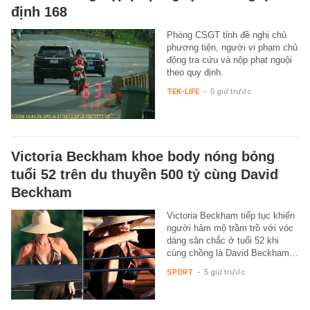
định 168
Phòng CSGT tỉnh đề nghị chủ
phương tiện, người vi phạm chủ
động tra cứu và nộp phạt nguội
theo quy định.
TEK-LIFE
-
5 giờ trước
Victoria Beckham khoe body nóng bỏng
tuổi 52 trên du thuyền 500 tỷ cùng David
Beckham
Victoria Beckham tiếp tục khiến
người hâm mộ trầm trồ với vóc
dáng săn chắc ở tuổi 52 khi
cùng chồng là David Beckham…
SPORT
-
5 giờ trước