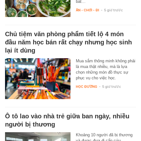
bát…
ĂN - CHƠI - ĐI
-
5 giờ trước
Chủ tiệm văn phòng phẩm tiết lộ 4 món
đầu năm học bán rất chạy nhưng học sinh
lại ít dùng
Mua sắm thông minh không phải
là mua thật nhiều, mà là lựa
chọn những món đồ thực sự
phục vụ cho việc học.
HỌC ĐƯỜNG
-
5 giờ trước
Ô tô lao vào nhà trẻ giữa ban ngày, nhiều
người bị thương
Khoảng 10 người đã bị thương
và được đưa đi cấp cứu.