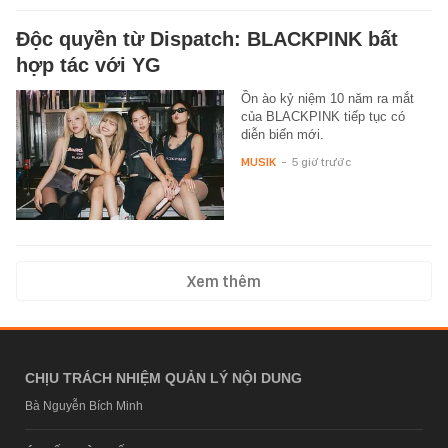
Độc quyền từ Dispatch: BLACKPINK bất
hợp tác với YG
Ồn ào kỷ niệm 10 năm ra mắt
của BLACKPINK tiếp tục có
diễn biến mới.
MUSIK
-
5 giờ trước
Xem thêm
CHỊU TRÁCH NHIỆM QUẢN LÝ NỘI DUNG
Bà Nguyễn Bích Minh