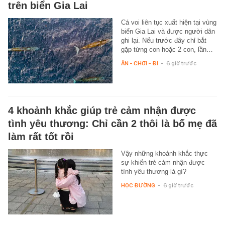
trên biển Gia Lai
Cá voi liên tục xuất hiện tại vùng
biển Gia Lai và được người dân
ghi lại. Nếu trước đây chỉ bắt
gặp từng con hoặc 2 con, lần…
ĂN - CHƠI - ĐI
-
6 giờ trước
4 khoảnh khắc giúp trẻ cảm nhận được
tình yêu thương: Chỉ cần 2 thôi là bố mẹ đã
làm rất tốt rồi
Vậy những khoảnh khắc thực
sự khiến trẻ cảm nhận được
tình yêu thương là gì?
HỌC ĐƯỜNG
-
6 giờ trước