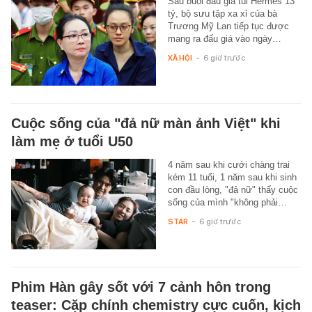
Sau buổi đấu giá túi Hermès 13
tỷ, bộ sưu tập xa xỉ của bà
Trương Mỹ Lan tiếp tục được
mang ra đấu giá vào ngày…
XÃ HỘI
-
6 giờ trước
Cuộc sống của "đả nữ màn ảnh Việt" khi
làm mẹ ở tuổi U50
4 năm sau khi cưới chàng trai
kém 11 tuổi, 1 năm sau khi sinh
con đầu lòng, "đả nữ" thấy cuộc
sống của mình "không phải…
STAR
-
6 giờ trước
Phim Hàn gây sốt với 7 cảnh hôn trong
teaser: Cặp chính chemistry cực cuốn, kịch