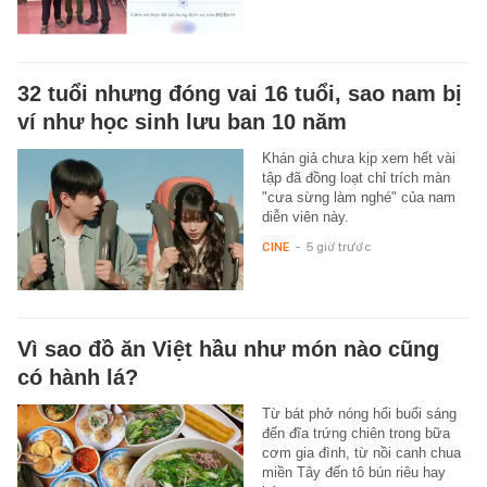
32 tuổi nhưng đóng vai 16 tuổi, sao nam bị
ví như học sinh lưu ban 10 năm
Khán giả chưa kịp xem hết vài
tập đã đồng loạt chỉ trích màn
"cưa sừng làm nghé" của nam
diễn viên này.
CINE
-
5 giờ trước
Vì sao đồ ăn Việt hầu như món nào cũng
có hành lá?
Từ bát phở nóng hổi buổi sáng
đến đĩa trứng chiên trong bữa
cơm gia đình, từ nồi canh chua
miền Tây đến tô bún riêu hay