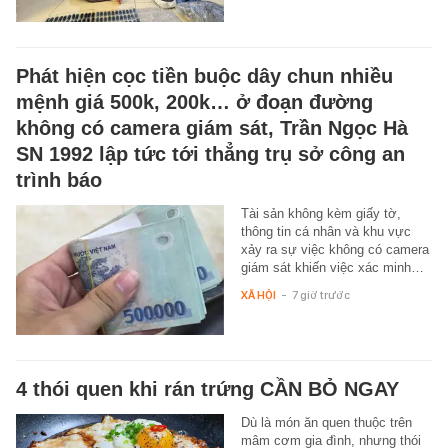
Phát hiện cọc tiền buộc dây chun nhiều
mệnh giá 500k, 200k… ở đoạn đường
không có camera giám sát, Trần Ngọc Hà
SN 1992 lập tức tới thẳng trụ sở công an
trình báo
Tài sản không kèm giấy tờ,
thông tin cá nhân và khu vực
xảy ra sự việc không có camera
giám sát khiến việc xác minh…
XÃ HỘI
-
7 giờ trước
4 thói quen khi rán trứng CẦN BỎ NGAY
Dù là món ăn quen thuộc trên
mâm cơm gia đình, nhưng thói