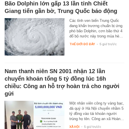
Bão Dolphin lớn gấp 13 lần tỉnh Chiết
Giang tiến gần bờ, Trung Quốc báo động
Các tỉnh ven biển Trung Quốc
đang khẩn trương chuẩn bị ứng
phó bão Dolphin, cơn bão thứ 4
đổ bộ nước này trong mùa hè…
THẾ GIỚI ĐÓ ĐÂY
-
5 giờ trước
Nam thanh niên SN 2001 nhận 12 lần
chuyển khoản tổng 5 tỷ đồng lúc 16h
chiều: Công an hỗ trợ hoàn trả cho người
gửi
Một nhân viên công ty vàng bạc,
đá quý ở Hà Nội chuyển nhầm 5
tỷ đồng vào tài khoản người
trùng họ tên. Công an xã Hoàn…
XÃ HỘI
-
5 giờ trước