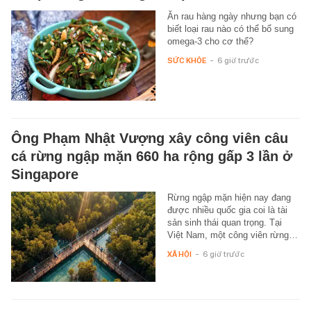
Ăn rau hàng ngày nhưng bạn có
biết loại rau nào có thể bổ sung
omega-3 cho cơ thể?
SỨC KHỎE
-
6 giờ trước
Ông Phạm Nhật Vượng xây công viên câu
cá rừng ngập mặn 660 ha rộng gấp 3 lần ở
Singapore
Rừng ngập mặn hiện nay đang
được nhiều quốc gia coi là tài
sản sinh thái quan trọng. Tại
Việt Nam, một công viên rừng…
XÃ HỘI
-
6 giờ trước