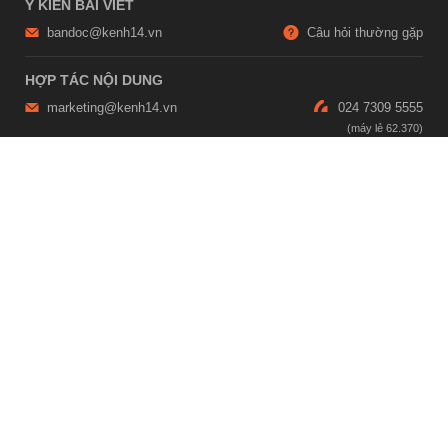
Ý KIẾN BÀI VIẾT
bandoc@kenh14.vn
Câu hỏi thường gặp
HỢP TÁC NỘI DUNG
marketing@kenh14.vn
024 7309 5555
HỖ TRỢ QUẢNG CÁO
giaitrixahoi@admicro.vn
02473007108
TRỤ SỞ HÀ NỘI
Tầng 21, Tòa nhà Center Building, Hapulico Complex, Số 01, phố
Nguyễn Huy Tưởng, phường Thanh Xuân, thành phố Hà Nội
TRỤ SỞ TP.HỒ CHÍ MINH
Tầng 4, Tòa nhà 123, số 127 Võ Văn Tần, Phường Xuân Hòa, TPHCM
Giấy phép thiết lập trang thông tin điện tử tổng hợp trên mạng số