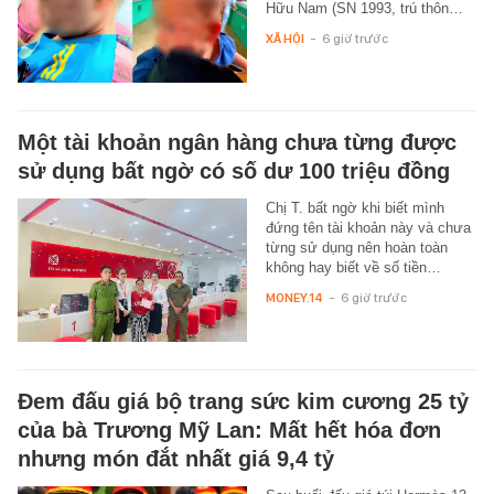
Hữu Nam (SN 1993, trú thôn…
XÃ HỘI
-
6 giờ trước
Một tài khoản ngân hàng chưa từng được
sử dụng bất ngờ có số dư 100 triệu đồng
Chị T. bất ngờ khi biết mình
đứng tên tài khoản này và chưa
từng sử dụng nên hoàn toàn
không hay biết về số tiền…
MONEY.14
-
6 giờ trước
Đem đấu giá bộ trang sức kim cương 25 tỷ
của bà Trương Mỹ Lan: Mất hết hóa đơn
nhưng món đắt nhất giá 9,4 tỷ