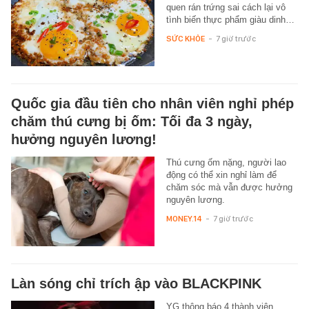
quen rán trứng sai cách lại vô
tình biến thực phẩm giàu dinh…
SỨC KHỎE
-
7 giờ trước
Quốc gia đầu tiên cho nhân viên nghỉ phép
chăm thú cưng bị ốm: Tối đa 3 ngày,
hưởng nguyên lương!
Thú cưng ốm nặng, người lao
động có thể xin nghỉ làm để
chăm sóc mà vẫn được hưởng
nguyên lương.
MONEY.14
-
7 giờ trước
Làn sóng chỉ trích ập vào BLACKPINK
YG thông báo 4 thành viên