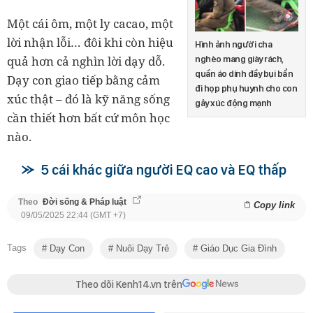
Một cái ôm, một ly cacao, một
lời nhận lỗi… đôi khi còn hiệu
Hình ảnh người cha
quả hơn cả nghìn lời dạy dỗ.
nghèo mang giày rách,
quần áo dính đầy bụi bẩn
Dạy con giao tiếp bằng cảm
đi họp phụ huynh cho con
xúc thật – đó là kỹ năng sống
gây xúc động mạnh
cần thiết hơn bất cứ môn học
nào.
5 cái khác giữa người EQ cao và EQ thấp
Theo
Đời sống & Pháp luật
Copy link
09/05/2025 22:44 (GMT +7)
Tags
Dạy Con
Nuôi Dạy Trẻ
Giáo Dục Gia Đình
Theo dõi Kenh14.vn trên