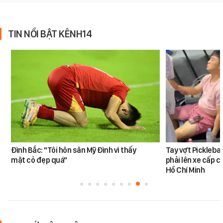
TIN NỔI BẬT KÊNH14
Đình Bắc: "Tôi hôn sân Mỹ Đình vì thấy
Tay vợt Pickleba
mặt cỏ đẹp quá"
phải lên xe cấp c
Hồ Chí Minh