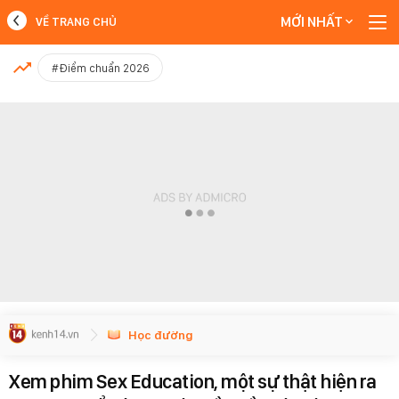
MỚI NHẤT
VỀ TRANG CHỦ
MỚI NHẤT
#Điểm chuẩn 2026
Xem thêm
Học đường
Xem phim Sex Education, một sự thật hiện ra