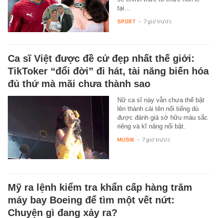
tại…
SPORT
-
7 giờ trước
Ca sĩ Việt được đề cử đẹp nhất thế giới:
TikToker “đổi đời” đi hát, tài năng biến hóa
đủ thứ mà mãi chưa thành sao
Nữ ca sĩ này vẫn chưa thể bật
lên thành cái tên nổi tiếng dù
được đánh giá sở hữu màu sắc
riêng và kĩ năng nổi bật.
MUSIK
-
7 giờ trước
Mỹ ra lệnh kiểm tra khẩn cấp hàng trăm
máy bay Boeing để tìm một vết nứt:
Chuyện gì đang xảy ra?