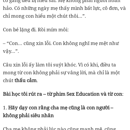
cố gắng đều bị hiểu sai. Mẹ không phải người hoàn
hảo. Có những ngày mẹ thấy mình bất lực, cô đơn, và
chỉ mong con hiểu một chút thôi…”.
Con bé lặng đi. Rồi mím môi:
– “Con… cũng xin lỗi. Con không nghĩ mẹ mệt như
vậy…”.
Câu xin lỗi ấy làm tôi suýt khóc. Vì có khi, điều ta
mong từ con không phải sự vâng lời, mà chỉ là một
chút
thấu cảm
.
Bài học tôi rút ra – từ phim Sex Education và từ con
:
1.
Hãy dạy con rằng cha mẹ cũng là con người –
không phải siêu nhân
Cha mẹ không phải lúc nào cũng mạnh mẽ, cũng