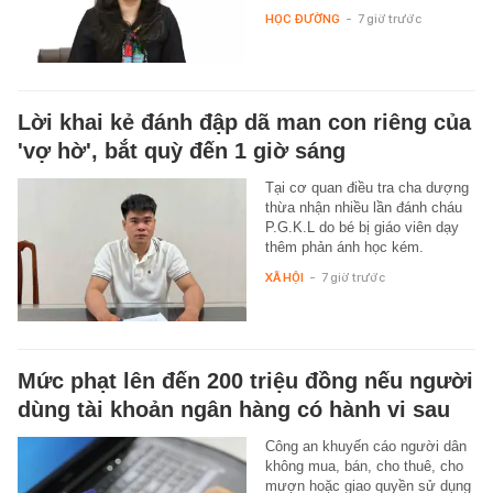
HỌC ĐƯỜNG
-
7 giờ trước
Lời khai kẻ đánh đập dã man con riêng của
'vợ hờ', bắt quỳ đến 1 giờ sáng
Tại cơ quan điều tra cha dượng
thừa nhận nhiều lần đánh cháu
P.G.K.L do bé bị giáo viên dạy
thêm phản ánh học kém.
XÃ HỘI
-
7 giờ trước
Mức phạt lên đến 200 triệu đồng nếu người
dùng tài khoản ngân hàng có hành vi sau
Công an khuyến cáo người dân
không mua, bán, cho thuê, cho
mượn hoặc giao quyền sử dụng