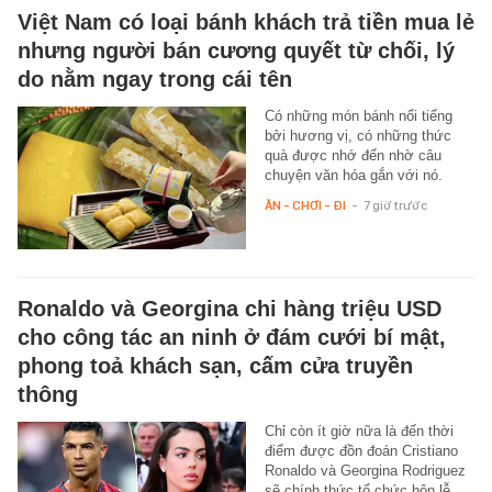
Việt Nam có loại bánh khách trả tiền mua lẻ
nhưng người bán cương quyết từ chối, lý
do nằm ngay trong cái tên
Có những món bánh nổi tiếng
bởi hương vị, có những thức
quà được nhớ đến nhờ câu
chuyện văn hóa gắn với nó.
ĂN - CHƠI - ĐI
-
7 giờ trước
Ronaldo và Georgina chi hàng triệu USD
cho công tác an ninh ở đám cưới bí mật,
phong toả khách sạn, cấm cửa truyền
thông
Chỉ còn ít giờ nữa là đến thời
điểm được đồn đoán Cristiano
Ronaldo và Georgina Rodriguez
sẽ chính thức tổ chức hôn lễ