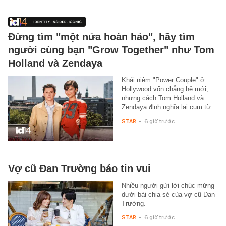
Đừng tìm "một nửa hoàn hảo", hãy tìm
người cùng bạn "Grow Together" như Tom
Holland và Zendaya
Khái niệm "Power Couple" ở
Hollywood vốn chẳng hề mới,
nhưng cách Tom Holland và
Zendaya định nghĩa lại cụm từ…
STAR
-
6 giờ trước
Vợ cũ Đan Trường báo tin vui
Nhiều người gửi lời chúc mừng
dưới bài chia sẻ của vợ cũ Đan
Trường.
STAR
-
6 giờ trước