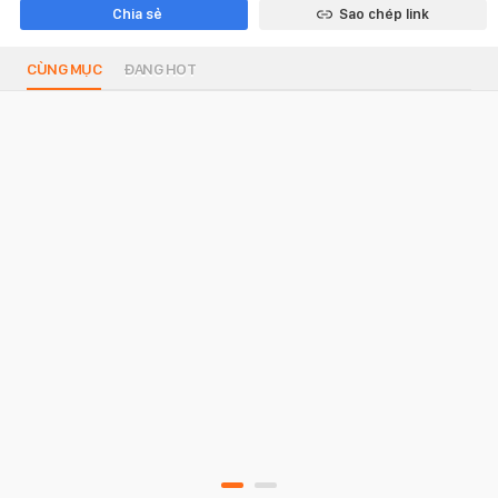
Chia sẻ
Sao chép link
CÙNG MỤC
ĐANG HOT