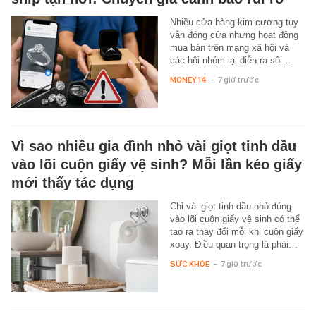
Nhiều cửa hàng kim cương tuy
vẫn đóng cửa nhưng hoạt động
mua bán trên mạng xã hội và
các hội nhóm lại diễn ra sôi…
MONEY.14
-
7 giờ trước
Vì sao nhiều gia đình nhỏ vài giọt tinh dầu
vào lõi cuộn giấy vệ sinh? Mỗi lần kéo giấy
mới thấy tác dụng
Chỉ vài giọt tinh dầu nhỏ đúng
vào lõi cuộn giấy vệ sinh có thể
tạo ra thay đổi mỗi khi cuộn giấy
xoay. Điều quan trọng là phải…
SỨC KHỎE
-
7 giờ trước