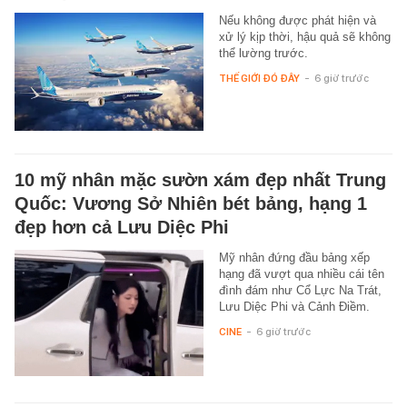
Nếu không được phát hiện và
xử lý kịp thời, hậu quả sẽ không
thể lường trước.
THẾ GIỚI ĐÓ ĐÂY
-
6 giờ trước
10 mỹ nhân mặc sườn xám đẹp nhất Trung
Quốc: Vương Sở Nhiên bét bảng, hạng 1
đẹp hơn cả Lưu Diệc Phi
Mỹ nhân đứng đầu bảng xếp
hạng đã vượt qua nhiều cái tên
đình đám như Cổ Lực Na Trát,
Lưu Diệc Phi và Cảnh Điềm.
CINE
-
6 giờ trước