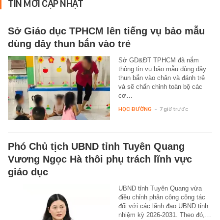
TIN MỚI CẬP NHẬT
Sở Giáo dục TPHCM lên tiếng vụ bảo mẫu
dùng dây thun bắn vào trẻ
Sở GD&ĐT TPHCM đã nắm
thông tin vụ bảo mẫu dùng dây
thun bắn vào chân và đánh trẻ
và sẽ chấn chỉnh toàn bộ các
cơ…
HỌC ĐƯỜNG
-
7 giờ trước
Phó Chủ tịch UBND tỉnh Tuyên Quang
Vương Ngọc Hà thôi phụ trách lĩnh vực
giáo dục
UBND tỉnh Tuyên Quang vừa
điều chỉnh phân công công tác
đối với các lãnh đạo UBND tỉnh
nhiệm kỳ 2026-2031. Theo đó,…