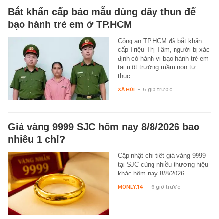
Bắt khẩn cấp bảo mẫu dùng dây thun để
bạo hành trẻ em ở TP.HCM
Công an TP.HCM đã bắt khẩn
cấp Triệu Thị Tâm, người bị xác
định có hành vi bạo hành trẻ em
tại một trường mầm non tư
thục…
XÃ HỘI
-
6 giờ trước
Giá vàng 9999 SJC hôm nay 8/8/2026 bao
nhiêu 1 chỉ?
Cập nhật chi tiết giá vàng 9999
tại SJC cùng nhiều thương hiệu
khác hôm nay 8/8/2026.
MONEY.14
-
6 giờ trước