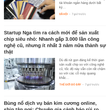
tài khoản ngân hàng dưới bất
kỳ…
XÃ HỘI
-
7 giờ trước
Startup Nga tìm ra cách mới để sản xuất
chip siêu nhỏ: Nhanh gấp 3.000 lần công
nghệ cũ, nhưng ít nhất 3 năm nữa thành sự
thật
Dù đã rút gọn đáng kể thời gian
sản xuất chip so với công nghệ
cũ, tốc độ này vẫn còn rất chậm
so với các cỗ máy quang
khắc…
THẾ GIỚI ĐÓ ĐÂY
-
7 giờ trước
Bùng nổ dịch vụ bán kim cương online,
ship tận nơi: Chuyên gia cảnh báo rủi ro