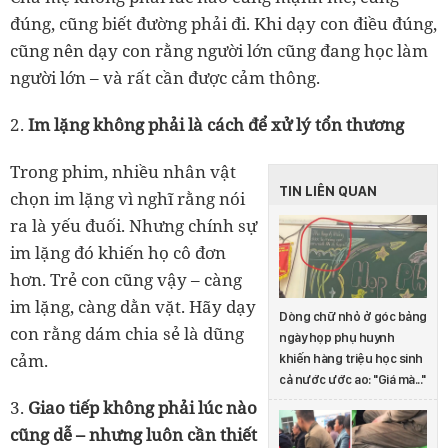
đúng, cũng biết đường phải đi. Khi dạy con điều đúng,
cũng nên dạy con rằng người lớn cũng đang học làm
người lớn – và rất cần được cảm thông.
2.
Im lặng không phải là cách để xử lý tổn thương
Trong phim, nhiều nhân vật
TIN LIÊN QUAN
chọn im lặng vì nghĩ rằng nói
ra là yếu đuối. Nhưng chính sự
im lặng đó khiến họ cô đơn
hơn. Trẻ con cũng vậy – càng
im lặng, càng dằn vặt. Hãy dạy
Dòng chữ nhỏ ở góc bảng
con rằng dám chia sẻ là dũng
ngày họp phụ huynh
cảm.
khiến hàng triệu học sinh
cả nước ước ao: "Giá mà..."
3.
Giao tiếp không phải lúc nào
cũng dễ – nhưng luôn cần thiết