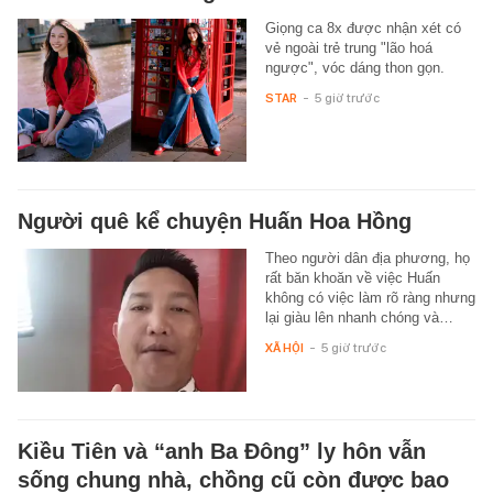
Giọng ca 8x được nhận xét có
vẻ ngoài trẻ trung "lão hoá
ngược", vóc dáng thon gọn.
STAR
-
5 giờ trước
Người quê kể chuyện Huấn Hoa Hồng
Theo người dân địa phương, họ
rất băn khoăn về việc Huấn
không có việc làm rõ ràng nhưng
lại giàu lên nhanh chóng và…
XÃ HỘI
-
5 giờ trước
Kiều Tiên và “anh Ba Đông” ly hôn vẫn
sống chung nhà, chồng cũ còn được bao