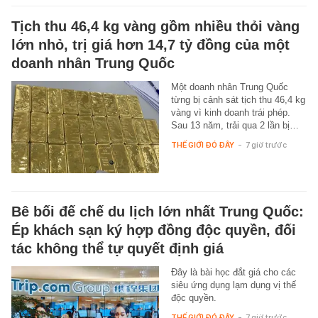
Tịch thu 46,4 kg vàng gồm nhiều thỏi vàng
lớn nhỏ, trị giá hơn 14,7 tỷ đồng của một
doanh nhân Trung Quốc
Một doanh nhân Trung Quốc
từng bị cảnh sát tịch thu 46,4 kg
vàng vì kinh doanh trái phép.
Sau 13 năm, trải qua 2 lần bị…
THẾ GIỚI ĐÓ ĐÂY
-
7 giờ trước
Bê bối đế chế du lịch lớn nhất Trung Quốc:
Ép khách sạn ký hợp đồng độc quyền, đối
tác không thể tự quyết định giá
Đây là bài học đắt giá cho các
siêu ứng dụng lạm dụng vị thế
độc quyền.
THẾ GIỚI ĐÓ ĐÂY
-
7 giờ trước