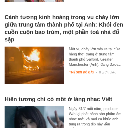
Cảnh tượng kinh hoàng trong vụ cháy lớn
giữa trung tâm thành phố tại Anh: Khói đen
cuồn cuộn bao trùm, một phần toà nhà đổ
sập
Một vụ cháy lớn xảy ra tại cửa
hàng thời trang ở trung tâm
thành phố Salford, Greater
Manchester (Anh), đang được…
THẾ GIỚI ĐÓ ĐÂY
-
6 giờ trước
Hiện tượng chỉ có một ở làng nhạc Việt
Ngày 31/7 mỗi năm, producer
W/n lại phát hành sản phẩm âm
nhạc mới và mọi ca khúc anh
tung ra trong dịp này đều