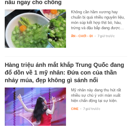
nấu ngay cho chồng
Không cần hầm xương hay
chuẩn bị quá nhiều nguyên liệu,
món súp kết hợp thịt bò, hàu,
trứng và đậu bắp đang được…
ĂN - CHƠI - ĐI
-
7 giờ trước
Hàng triệu ánh mắt khắp Trung Quốc đang
đổ dồn về 1 mỹ nhân: Đứa con của thần
nhảy múa, đẹp không gì sánh nổi
Mỹ nhân này đang thu hút rất
nhiều sự chú ý với màn xuất
hiện chấn động tại sự kiện.
CINE
-
7 giờ trước