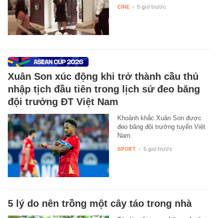
CINE
-
5 giờ trước
Xuân Son xúc động khi trở thành cầu thủ
nhập tịch đầu tiên trong lịch sử đeo băng
đội trưởng ĐT Việt Nam
Khoảnh khắc Xuân Son được
đeo băng đội trưởng tuyển Việt
Nam.
SPORT
-
5 giờ trước
5 lý do nên trồng một cây táo trong nhà