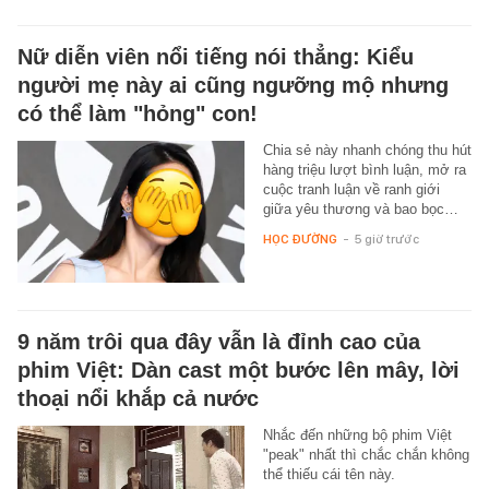
Nữ diễn viên nổi tiếng nói thẳng: Kiểu
người mẹ này ai cũng ngưỡng mộ nhưng
có thể làm "hỏng" con!
Chia sẻ này nhanh chóng thu hút
hàng triệu lượt bình luận, mở ra
cuộc tranh luận về ranh giới
giữa yêu thương và bao bọc…
HỌC ĐƯỜNG
-
5 giờ trước
9 năm trôi qua đây vẫn là đỉnh cao của
phim Việt: Dàn cast một bước lên mây, lời
thoại nổi khắp cả nước
Nhắc đến những bộ phim Việt
"peak" nhất thì chắc chắn không
thể thiếu cái tên này.