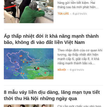
hàng gửi tiền tiết kiệm. Hai
tháng sau bà mới phát hiện…
TEK-LIFE
-
6 giờ trước
Áp thấp nhiệt đới ít khả năng mạnh thành
bão, không đi vào đất liền Việt Nam
Theo nhận định của cơ quan khí
tượng, áp thấp nhiệt đới hiện
mạnh cấp 6, giật cấp 8, ít khả
năng mạnh thành bão và…
XÃ HỘI
-
6 giờ trước
8 mẫu váy liền dịu dàng, lãng mạn tựa tiết
thời thu Hà Nội những ngày qua
Chỉ cần một chiếc váy phù hợp,