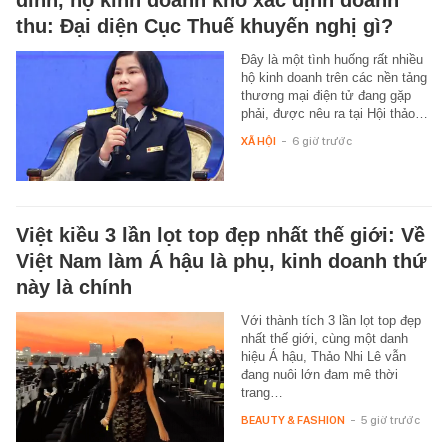
đình, hộ kinh doanh khó xác định doanh
thu: Đại diện Cục Thuế khuyến nghị gì?
Đây là một tình huống rất nhiều
hộ kinh doanh trên các nền tảng
thương mại điện tử đang gặp
phải, được nêu ra tại Hội thảo…
XÃ HỘI
-
6 giờ trước
Việt kiều 3 lần lọt top đẹp nhất thế giới: Về
Việt Nam làm Á hậu là phụ, kinh doanh thứ
này là chính
Với thành tích 3 lần lọt top đẹp
nhất thế giới, cùng một danh
hiệu Á hậu, Thảo Nhi Lê vẫn
đang nuôi lớn đam mê thời
trang…
BEAUTY & FASHION
-
5 giờ trước