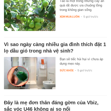
Táo là một trong những cây ăn
quả rất được ưa chuộng tồng
trong không gian sống.
XEM MUA LUÔN
-
5 giờ trước
Vì sao ngày càng nhiều gia đình thích đặt 1
lọ dầu gió trong nhà vệ sinh?
Bạn sẽ tiếc hùi hụi vì chưa áp
dụng mẹo này.
SỨC KHỎE
-
5 giờ trước
Đây là mẹ đơn thân đáng gờm của Vbiz,
sắc vóc U46 không ai so nổi