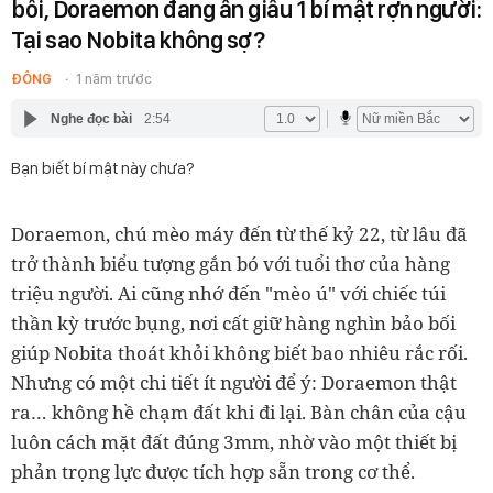
bối, Doraemon đang ẩn giấu 1 bí mật rợn người:
Tại sao Nobita không sợ?
ĐÔNG
1 năm trước
Nghe đọc bài
2:54
Bạn biết bí mật này chưa?
Doraemon, chú mèo máy đến từ thế kỷ 22, từ lâu đã
trở thành biểu tượng gắn bó với tuổi thơ của hàng
triệu người. Ai cũng nhớ đến "mèo ú" với chiếc túi
thần kỳ trước bụng, nơi cất giữ hàng nghìn bảo bối
giúp Nobita thoát khỏi không biết bao nhiêu rắc rối.
Nhưng có một chi tiết ít người để ý: Doraemon thật
ra… không hề chạm đất khi đi lại. Bàn chân của cậu
luôn cách mặt đất đúng 3mm, nhờ vào một thiết bị
phản trọng lực được tích hợp sẵn trong cơ thể.