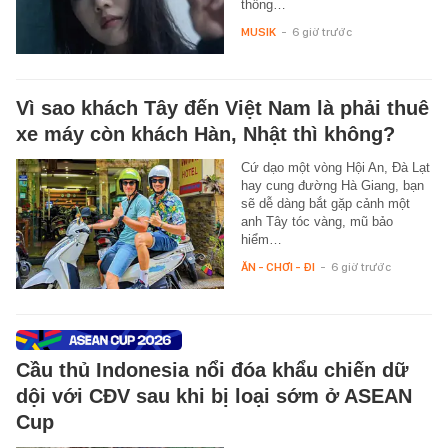
thống…
MUSIK
-
6 giờ trước
Vì sao khách Tây đến Việt Nam là phải thuê
xe máy còn khách Hàn, Nhật thì không?
Cứ dạo một vòng Hội An, Đà Lạt
hay cung đường Hà Giang, bạn
sẽ dễ dàng bắt gặp cảnh một
anh Tây tóc vàng, mũ bảo
hiểm…
ĂN - CHƠI - ĐI
-
6 giờ trước
Cầu thủ Indonesia nổi đóa khẩu chiến dữ
dội với CĐV sau khi bị loại sớm ở ASEAN
Cup