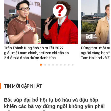
Trấn Thành tung ảnh phim Tết 2027
Đừng tìm "một nử
giấu mặt nam chính, netizen chỉ cần soi
người cùng bạn "
2 điểm là đoán được danh tính
Tom Holland và Z
TIN MỚI CẬP NHẬT
Bát súp đại bổ hội tụ bò hàu và đậu bắp
khiến các bà vợ đứng ngồi không yên phải