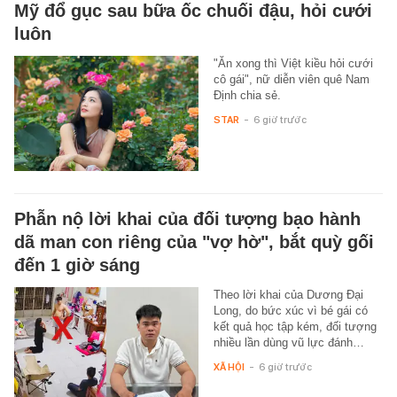
Mỹ đổ gục sau bữa ốc chuối đậu, hỏi cưới
luôn
"Ăn xong thì Việt kiều hỏi cưới
cô gái", nữ diễn viên quê Nam
Định chia sẻ.
STAR
-
6 giờ trước
Phẫn nộ lời khai của đối tượng bạo hành
dã man con riêng của "vợ hờ", bắt quỳ gối
đến 1 giờ sáng
Theo lời khai của Dương Đại
Long, do bức xúc vì bé gái có
kết quả học tập kém, đối tượng
nhiều lần dùng vũ lực đánh…
XÃ HỘI
-
6 giờ trước