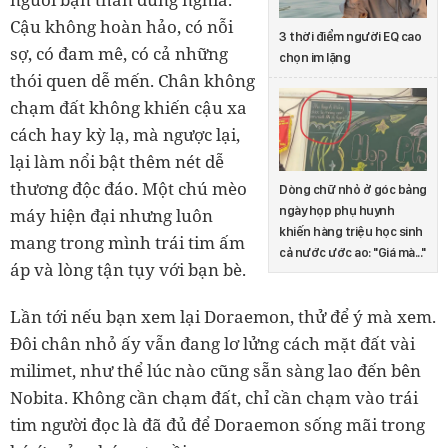
Cậu không hoàn hảo, có nỗi
3 thời điểm người EQ cao
sợ, có đam mê, có cả những
chọn im lặng
thói quen dễ mến. Chân không
chạm đất không khiến cậu xa
cách hay kỳ lạ, mà ngược lại,
lại làm nổi bật thêm nét dễ
thương độc đáo. Một chú mèo
Dòng chữ nhỏ ở góc bảng
ngày họp phụ huynh
máy hiện đại nhưng luôn
khiến hàng triệu học sinh
mang trong mình trái tim ấm
cả nước ước ao: "Giá mà..."
áp và lòng tận tụy với bạn bè.
Lần tới nếu bạn xem lại Doraemon, thử để ý mà xem.
Đôi chân nhỏ ấy vẫn đang lơ lửng cách mặt đất vài
milimet, như thể lúc nào cũng sẵn sàng lao đến bên
Nobita. Không cần chạm đất, chỉ cần chạm vào trái
tim người đọc là đã đủ để Doraemon sống mãi trong