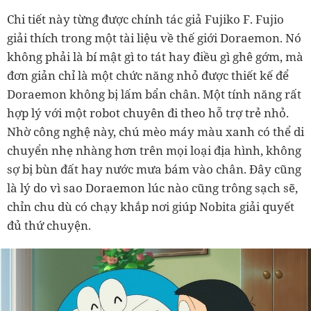
Chi tiết này từng được chính tác giả Fujiko F. Fujio
giải thích trong một tài liệu về thế giới Doraemon. Nó
không phải là bí mật gì to tát hay điều gì ghê gớm, mà
đơn giản chỉ là một chức năng nhỏ được thiết kế để
Doraemon không bị lấm bẩn chân. Một tính năng rất
hợp lý với một robot chuyên đi theo hỗ trợ trẻ nhỏ.
Nhờ công nghệ này, chú mèo máy màu xanh có thể di
chuyển nhẹ nhàng hơn trên mọi loại địa hình, không
sợ bị bùn đất hay nước mưa bám vào chân. Đây cũng
là lý do vì sao Doraemon lúc nào cũng trông sạch sẽ,
chỉn chu dù có chạy khắp nơi giúp Nobita giải quyết
đủ thứ chuyện.