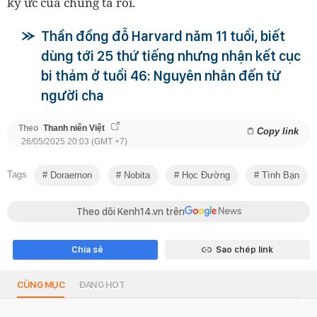
ký ức của chúng ta rồi.
Thần đồng đỗ Harvard năm 11 tuổi, biết
dùng tới 25 thứ tiếng nhưng nhận kết cục
bi thảm ở tuổi 46: Nguyên nhân đến từ
người cha
Theo
Thanh niên Việt
Copy link
26/05/2025 20:03 (GMT +7)
Tags
Doraemon
Nobita
Học Đường
Tình Bạn
Theo dõi Kenh14.vn trên
Chia sẻ
Sao chép link
CÙNG MỤC
ĐANG HOT