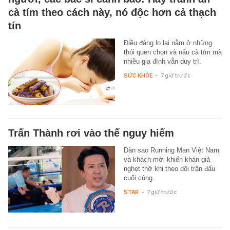
cà tím theo cách này, nó độc hơn cả thạch
tín
Điều đáng lo lại nằm ở những
thói quen chọn và nấu cà tím mà
nhiều gia đình vẫn duy trì.
SỨC KHỎE
-
7 giờ trước
Trấn Thành rơi vào thế nguy hiểm
Dàn sao Running Man Việt Nam
và khách mời khiến khán giả
nghẹt thở khi theo dõi trận đấu
cuối cùng.
STAR
-
7 giờ trước