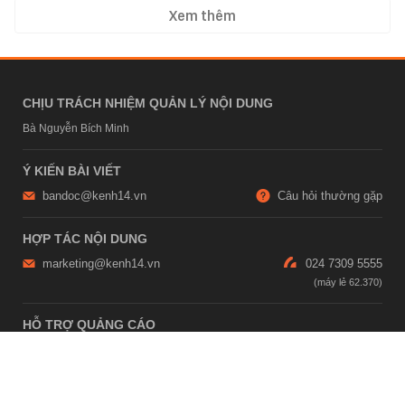
Xem thêm
CHỊU TRÁCH NHIỆM QUẢN LÝ NỘI DUNG
Bà Nguyễn Bích Minh
Ý KIẾN BÀI VIẾT
bandoc@kenh14.vn
Câu hỏi thường gặp
HỢP TÁC NỘI DUNG
marketing@kenh14.vn
024 7309 5555
HỖ TRỢ QUẢNG CÁO
giaitrixahoi@admicro.vn
02473007108