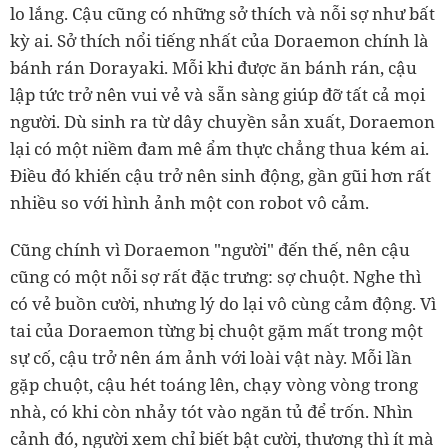
lo lắng. Cậu cũng có những sở thích và nỗi sợ như bất
kỳ ai. Sở thích nổi tiếng nhất của Doraemon chính là
bánh rán Dorayaki. Mỗi khi được ăn bánh rán, cậu
lập tức trở nên vui vẻ và sẵn sàng giúp đỡ tất cả mọi
người. Dù sinh ra từ dây chuyền sản xuất, Doraemon
lại có một niềm đam mê ẩm thực chẳng thua kém ai.
Điều đó khiến cậu trở nên sinh động, gần gũi hơn rất
nhiều so với hình ảnh một con robot vô cảm.
Cũng chính vì Doraemon "người" đến thế, nên cậu
cũng có một nỗi sợ rất đặc trưng: sợ chuột. Nghe thì
có vẻ buồn cười, nhưng lý do lại vô cùng cảm động. Vì
tai của Doraemon từng bị chuột gặm mất trong một
sự cố, cậu trở nên ám ảnh với loài vật này. Mỗi lần
gặp chuột, cậu hét toáng lên, chạy vòng vòng trong
nhà, có khi còn nhảy tót vào ngăn tủ để trốn. Nhìn
cảnh đó, người xem chỉ biết bật cười, thương thì ít mà