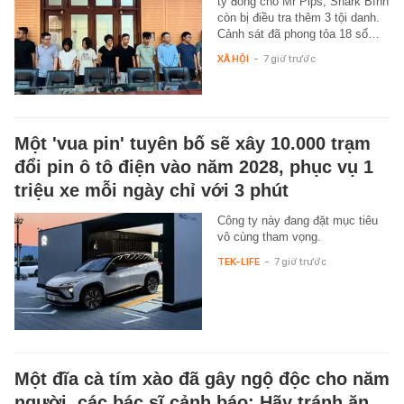
tỷ đồng cho Mr Pips, Shark Bình
còn bị điều tra thêm 3 tội danh.
Cảnh sát đã phong tỏa 18 sổ…
XÃ HỘI
-
7 giờ trước
Một 'vua pin' tuyên bố sẽ xây 10.000 trạm
đổi pin ô tô điện vào năm 2028, phục vụ 1
triệu xe mỗi ngày chỉ với 3 phút
Công ty này đang đặt mục tiêu
vô cùng tham vọng.
TEK-LIFE
-
7 giờ trước
Một đĩa cà tím xào đã gây ngộ độc cho năm
người, các bác sĩ cảnh báo: Hãy tránh ăn