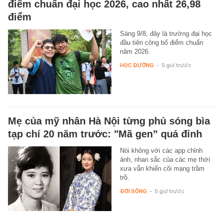
điểm chuẩn đại học 2026, cao nhất 26,98
điểm
Sáng 9/8, đây là trường đại học
đầu tiên công bố điểm chuẩn
năm 2026.
HỌC ĐƯỜNG
-
5 giờ trước
Mẹ của mỹ nhân Hà Nội từng phủ sóng bìa
tạp chí 20 năm trước: "Mã gen” quá đỉnh
Nói không với các app chỉnh
ảnh, nhan sắc của các mẹ thời
xưa vẫn khiến cõi mạng trầm
trồ.
ĐỜI SỐNG
-
5 giờ trước