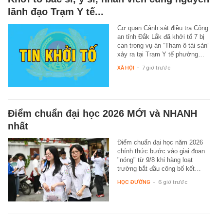
lãnh đạo Trạm Y tế...
Cơ quan Cảnh sát điều tra Công
an tỉnh Đắk Lắk đã khởi tố 7 bị
can trong vụ án “Tham ô tài sản”
xảy ra tại Trạm Y tế phường…
XÃ HỘI
-
7 giờ trước
Điểm chuẩn đại học 2026 MỚI và NHANH
nhất
Điểm chuẩn đại học năm 2026
chính thức bước vào giai đoạn
"nóng" từ 9/8 khi hàng loạt
trường bắt đầu công bố kết…
HỌC ĐƯỜNG
-
6 giờ trước