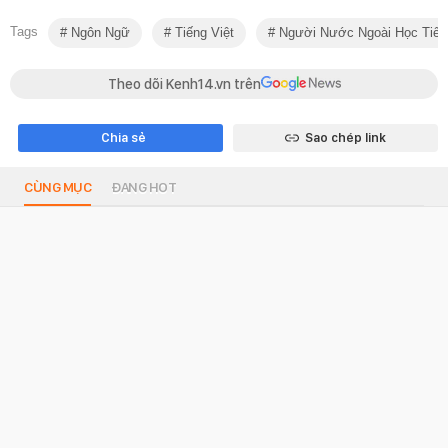
Tags
Ngôn Ngữ
Tiếng Việt
Người Nước Ngoài Học Tiếng
Theo dõi Kenh14.vn trên
Chia sẻ
Sao chép link
CÙNG MỤC
ĐANG HOT