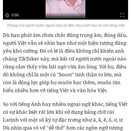
0:00
Chàng trai người nước ngoài chia sẻ điều thú vị khi học và nói tiếng Việt
Dù bạn phát âm chưa chắc đúng trọng âm, đúng dấu,
người Việt vẫn sẽ nhìn bạn như một hiện tượng đáng
yêu khó cưỡng. Đó có lẽ là điều không chỉ khiến anh
chàng TikToker này, mà bất cứ người nước ngoài nào
cũng cảm thấy vừa bất ngờ vừa ấm lòng. Với họ, điều
đó không chỉ là một cú "boost" tinh thần to lớn, mà
còn là động lực giúp họ muốn học thêm, muốn tìm
hiểu nhiều hơn về tiếng Việt và văn hóa Việt.
So với tiếng Anh hay nhiều ngoại ngữ khác, tiếng Việt
có sự khác biệt rất lớn khi sử dụng bảng chữ cái
Latinh với một số ký tự đặc trưng như ă, â, ê, ô, ơ, ư.
Dù nhìn qua có vẻ "dễ thở" hơn các ngôn ngữ tượng