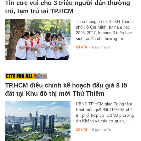
Tin cực vui cho 3 triệu người dân thường
trú, tạm trú tại TP.HCM
Theo thông tin từ BHXH Thành
phố Hồ Chí Minh, từ năm học
2026–2027, khoảng 3 triệu học
sinh có địa chỉ thường trú…
XÃ HỘI
-
6 giờ trước
TP.HCM điều chỉnh kế hoạch đấu giá 8 lô
đất tại Khu đô thị mới Thủ Thiêm
UBND TP.HCM giao Trung tâm
Phát triển quỹ đất TP.HCM chủ
trì, phối hợp với UBND phường
An Khánh và các cơ quan,…
XÃ HỘI
-
6 giờ trước