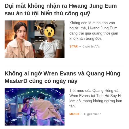
Dụi mắt không nhận ra Hwang Jung Eum
sau án tù tội biển thủ công quỹ
Không còn là minh tinh vạn
người mê, Hwang Jung Eum
đang trải qua quãng thời gian
khó khăn trong đời.
STAR
-
6 giờ trước
Không ai ngờ Wren Evans và Quang Hùng
MasterD cũng có ngày này
Tiết mục của Quang Hùng và
Wren Evans tại Tinh Hà Say Hi
làm cõi mạng không ngừng bàn
tán.
MUSIK
-
6 giờ trước