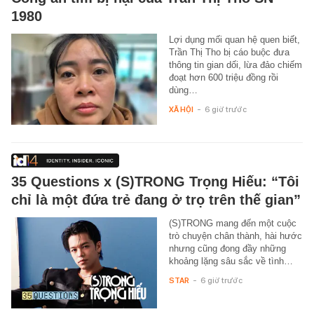
1980
Lợi dụng mối quan hệ quen biết,
Trần Thị Tho bị cáo buộc đưa
thông tin gian dối, lừa đảo chiếm
đoạt hơn 600 triệu đồng rồi
dùng…
XÃ HỘI
-
6 giờ trước
35 Questions x (S)TRONG Trọng Hiếu: “Tôi
chỉ là một đứa trẻ đang ở trọ trên thế gian”
(S)TRONG mang đến một cuộc
trò chuyện chân thành, hài hước
nhưng cũng đong đầy những
khoảng lặng sâu sắc về tình…
STAR
-
6 giờ trước