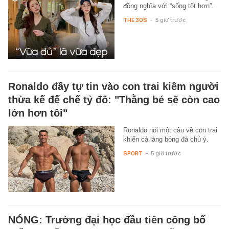
đồng nghĩa với “sống tốt hơn”.
THE 30S
-
5 giờ trước
Ronaldo đầy tự tin vào con trai kiêm người
thừa kế đế chế tỷ đô: "Thằng bé sẽ còn cao
lớn hơn tôi"
Ronaldo nói một câu về con trai
khiến cả làng bóng đá chú ý.
SPORT
-
5 giờ trước
NÓNG: Trường đại học đầu tiên công bố