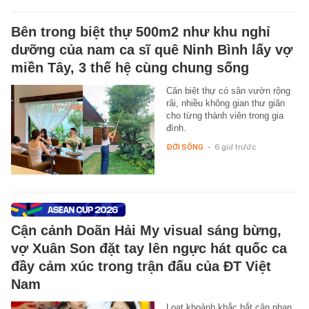
Bên trong biệt thự 500m2 như khu nghỉ
dưỡng của nam ca sĩ quê Ninh Bình lấy vợ
miền Tây, 3 thế hệ cùng chung sống
Căn biệt thự có sân vườn rộng
rãi, nhiều không gian thư giãn
cho từng thành viên trong gia
đình.
ĐỜI SỐNG
-
6 giờ trước
Cận cảnh Doãn Hải My visual sáng bừng,
vợ Xuân Son đặt tay lên ngực hát quốc ca
đầy cảm xúc trong trận đấu của ĐT Việt
Nam
Loạt khoảnh khắc bắt cận nhan