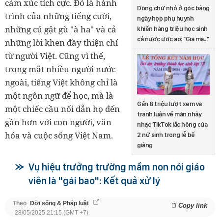
cảm xúc tích cực. Đó là hành
Dòng chữ nhỏ ở góc bảng
trình của những tiếng cười,
ngày họp phụ huynh
những cú gật gù "à ha" và cả
khiến hàng triệu học sinh
cả nước ước ao: "Giá mà..."
những lời khen đầy thiện chí
từ người Việt. Cũng vì thế,
trong mắt nhiều người nước
ngoài, tiếng Việt không chỉ là
một ngôn ngữ để học, mà là
Gần 8 triệu lượt xem và
một chiếc cầu nối dẫn họ đến
tranh luận về màn nhảy
gần hơn với con người, văn
nhạc TikTok lắc hông của
hóa và cuộc sống Việt Nam.
2 nữ sinh trong lễ bế
giảng
Vụ hiệu trưởng trường mầm non nói giáo
viên là "gái bao": Kết quả xử lý
Theo
Đời sống & Pháp luật
Copy link
28/05/2025 21:15 (GMT +7)