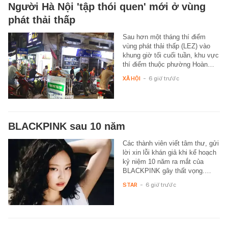
Người Hà Nội 'tập thói quen' mới ở vùng
phát thải thấp
Sau hơn một tháng thí điểm
vùng phát thải thấp (LEZ) vào
khung giờ tối cuối tuần, khu vực
thí điểm thuộc phường Hoàn…
XÃ HỘI
-
6 giờ trước
BLACKPINK sau 10 năm
Các thành viên viết tâm thư, gửi
lời xin lỗi khán giả khi kế hoạch
kỷ niệm 10 năm ra mắt của
BLACKPINK gây thất vọng.…
STAR
-
6 giờ trước