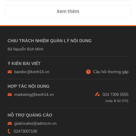
Xem thêm
CHỊU TRÁCH NHIỆM QUẢN LÝ NỘI DUNG
Bà Nguyễn Bích Minh
Ý KIẾN BÀI VIẾT
bandoc@kenh14.vn
Câu hỏi thường gặp
HỢP TÁC NỘI DUNG
marketing@kenh14.vn
024 7309 5555
HỖ TRỢ QUẢNG CÁO
giaitrixahoi@admicro.vn
02473007108