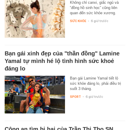
Không chỉ canxi, giấc ngủ và
“đồng hồ sinh học” cũng liên
quan đến sức khỏe xương.
SỨC KHỎE
-
6 giờ trước
Bạn gái xinh đẹp của "thần đồng" Lamine
Yamal tự mình hé lộ tình hình sức khoẻ
đáng lo
Bạn gái Lamine Yamal tiết lộ
sức khỏe đáng lo, phải điều trị
suốt 3 tháng.
SPORT
-
6 giờ trước
Công an tìm bị hại của Trần Thị Tho SN