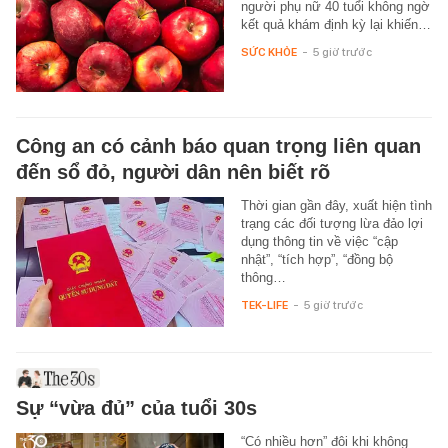
người phụ nữ 40 tuổi không ngờ
kết quả khám định kỳ lại khiến…
SỨC KHỎE
-
5 giờ trước
Công an có cảnh báo quan trọng liên quan
đến sổ đỏ, người dân nên biết rõ
Thời gian gần đây, xuất hiện tình
trạng các đối tượng lừa đảo lợi
dụng thông tin về việc “cập
nhật”, “tích hợp”, “đồng bộ
thông…
TEK-LIFE
-
5 giờ trước
Sự “vừa đủ” của tuổi 30s
“Có nhiều hơn” đôi khi không