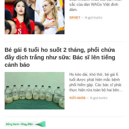
sắc của dàn WAGs Việt đình
đám.
SPORT
-
6 giờ trước
Bé gái 6 tuổi ho suốt 2 tháng, phổi chứa
đầy dịch trắng như sữa: Bác sĩ lên tiếng
cảnh báo
Ho kéo dài, khó thở, bé gái 6
tuổi được phát hiện mắc bệnh
phổi hiếm gặp. Các bác sĩ phải
thực hiện rửa toàn bộ hai bên…
SỨC KHỎE
-
6 giờ trước