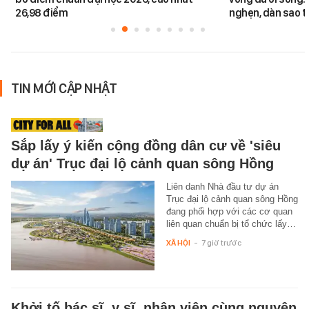
26,98 điểm
nghẹn, dàn sao t
TIN MỚI CẬP NHẬT
Sắp lấy ý kiến cộng đồng dân cư về 'siêu
dự án' Trục đại lộ cảnh quan sông Hồng
Liên danh Nhà đầu tư dự án
Trục đại lộ cảnh quan sông Hồng
đang phối hợp với các cơ quan
liên quan chuẩn bị tổ chức lấy…
XÃ HỘI
-
7 giờ trước
Khởi tố bác sĩ, y sĩ, nhân viên cùng nguyên