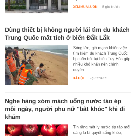
XEM MUA LUÔN
-
5 giờ trước
Dùng thiết bị không người lái tìm du khách
Trung Quốc mất tích ở biển Đắk Lắk
Sóng lớn, gió mạnh khiến việc
tìm kiếm du khách Trung Quốc
bị cuốn trôi tại biển Tuy Hòa gặp
nhiều khó khăn nên chính
quyền…
XÃ HỘI
-
5 giờ trước
Nghe hàng xóm mách uống nước táo ép
mỗi ngày, người phụ nữ "bật khóc" khi đi
khám
Tin rằng một ly nước ép táo mỗi
sáng là bí quyết sống khỏe,