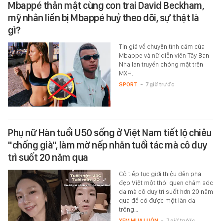
Mbappé thân mật cùng con trai David Beckham,
mỹ nhân liền bị Mbappé huỷ theo dõi, sự thật là
gì?
Tin giả về chuyện tình cảm của
Mbappe và nữ diễn viên Tây Ban
Nha lan truyền chóng mặt trên
MXH.
SPORT
-
7 giờ trước
Phụ nữ Hàn tuổi U50 sống ở Việt Nam tiết lộ chiêu
"chống già", làm mờ nếp nhăn tuổi tác mà cô duy
trì suốt 20 năm qua
Cô tiếp tục giới thiệu đến phái
đẹp Việt một thói quen chăm sóc
da mà cô duy trì suốt hơn 20 năm
qua để có được một làn da
trông…
XEM MUA LUÔN
-
7 giờ trước