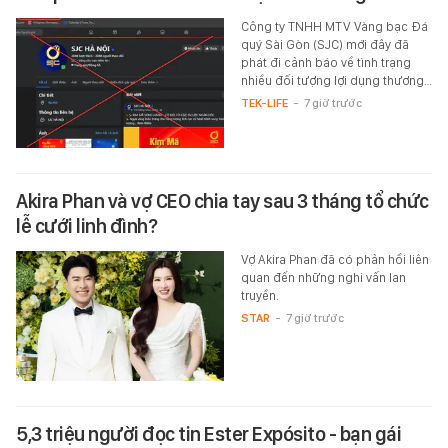
Công ty TNHH MTV Vàng bạc Đá
quý Sài Gòn (SJC) mới đây đã
phát đi cảnh báo về tình trạng
nhiều đối tượng lợi dụng thương…
TEK-LIFE
-
7 giờ trước
Akira Phan và vợ CEO chia tay sau 3 tháng tổ chức
lễ cưới linh đình?
Vợ Akira Phan đã có phản hồi liên
quan đến những nghi vấn lan
truyền.
STAR
-
7 giờ trước
5,3 triệu người đọc tin Ester Expósito - bạn gái