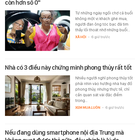
còn hơn số 0"
Từ những ngày ngồi chợ cả buổi
không một vị khách ghé mua,
người đàn ông tóc bạc đã tìm
thấy lối thoát nhờ những buổi…
XÃ HỘI
-
6 giờ trước
Nhà có 3 điều này chứng minh phong thủy rất tốt
Nhiều người nghĩ phong thủy tốt
phải nhìn vào hướng nhà hay đồ
phong thủy, nhưng thực tế, chỉ
cần quan sát vài đặc điểm
trong…
XEM MUA LUÔN
-
6 giờ trước
Nếu đang dùng smartphone nội địa Trung mà