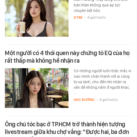
bản thân không quá áp lực
chuyện kết hôn.
STAR
-
6 giờ trước
Một người có 4 thói quen này chứng tỏ EQ của họ
rất thấp mà không hề nhận ra
Có những người luôn thắc mắc vì
sao mình chân thành với ai cũng
bị xa lánh, cho đến khi nhận ra
vấn đề không nằm ở người khác,
…
HỌC ĐƯỜNG
-
6 giờ trước
Ông chú tóc bạc ở TP.HCM trở thành hiện tượng
livestream giữa khu chợ vắng: "Được hai, ba đơn