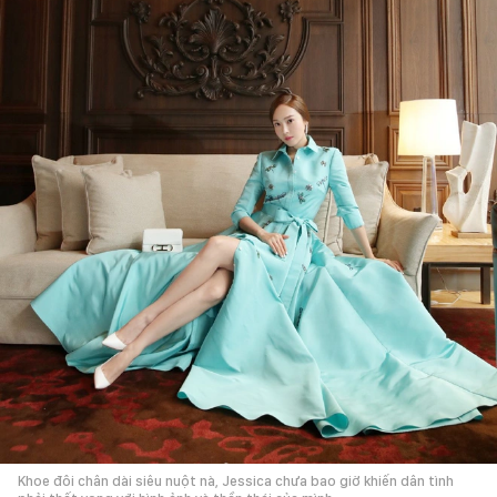
Khoe đôi chân dài siêu nuột nà, Jessica chưa bao giờ khiến dân tình