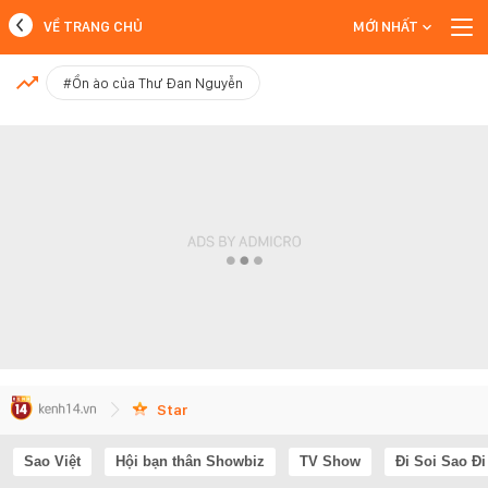
VỀ TRANG CHỦ
MỚI NHẤT
MỚI NHẤT
#Ồn ào của Thư Đan Nguyễn
Xem thêm
Star
Sao Việt
Hội bạn thân Showbiz
TV Show
Đi Soi Sao Đi