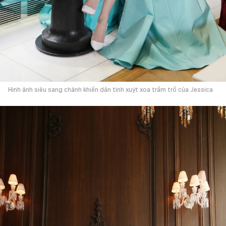
Hình ảnh siêu sang chảnh khiến dân tình xuýt xoa trầm trồ của Jessica