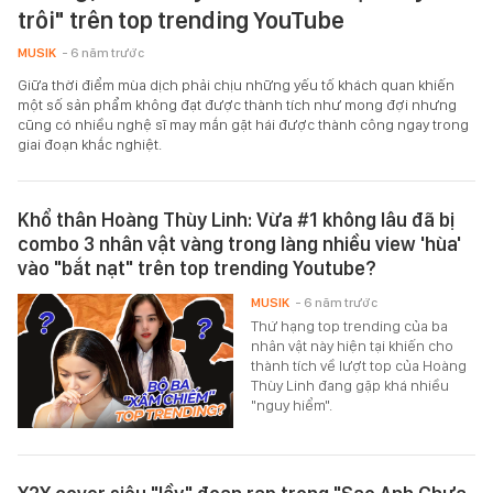
trôi" trên top trending YouTube
MUSIK
- 6 năm trước
Giữa thời điểm mùa dịch phải chịu những yếu tố khách quan khiến
một số sản phẩm không đạt được thành tích như mong đợi nhưng
cũng có nhiều nghệ sĩ may mắn gặt hái được thành công ngay trong
giai đoạn khắc nghiệt.
Khổ thân Hoàng Thùy Linh: Vừa #1 không lâu đã bị
combo 3 nhân vật vàng trong làng nhiều view 'hùa'
vào "bắt nạt" trên top trending Youtube?
MUSIK
- 6 năm trước
Thứ hạng top trending của ba
nhân vật này hiện tại khiến cho
thành tích về lượt top của Hoàng
Thùy Linh đang gặp khá nhiều
"nguy hiểm".