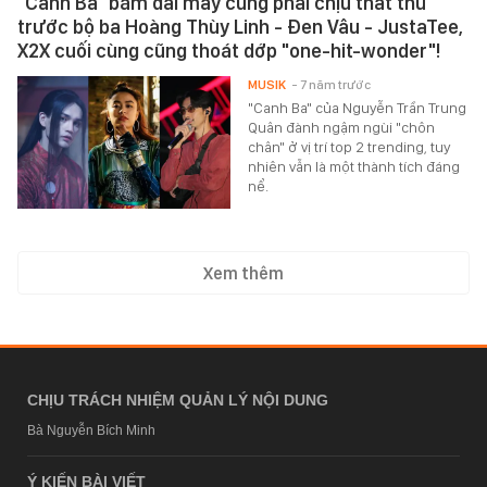
"Canh Ba" bám dai mấy cũng phải chịu thất thủ
trước bộ ba Hoàng Thùy Linh - Đen Vâu - JustaTee,
X2X cuối cùng cũng thoát dớp "one-hit-wonder"!
MUSIK
- 7 năm trước
"Canh Ba" của Nguyễn Trần Trung
Quân đành ngậm ngùi "chôn
chân" ở vị trí top 2 trending, tuy
nhiên vẫn là một thành tích đáng
nể.
Xem thêm
CHỊU TRÁCH NHIỆM QUẢN LÝ NỘI DUNG
Bà Nguyễn Bích Minh
Ý KIẾN BÀI VIẾT