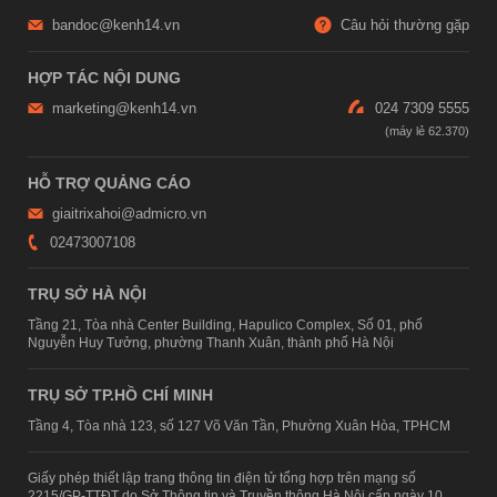
bandoc@kenh14.vn
Câu hỏi thường gặp
HỢP TÁC NỘI DUNG
marketing@kenh14.vn
024 7309 5555
HỖ TRỢ QUẢNG CÁO
giaitrixahoi@admicro.vn
02473007108
TRỤ SỞ HÀ NỘI
Tầng 21, Tòa nhà Center Building, Hapulico Complex, Số 01, phố
Nguyễn Huy Tưởng, phường Thanh Xuân, thành phố Hà Nội
TRỤ SỞ TP.HỒ CHÍ MINH
Tầng 4, Tòa nhà 123, số 127 Võ Văn Tần, Phường Xuân Hòa, TPHCM
Giấy phép thiết lập trang thông tin điện tử tổng hợp trên mạng số
2215/GP-TTĐT do Sở Thông tin và Truyền thông Hà Nội cấp ngày 10