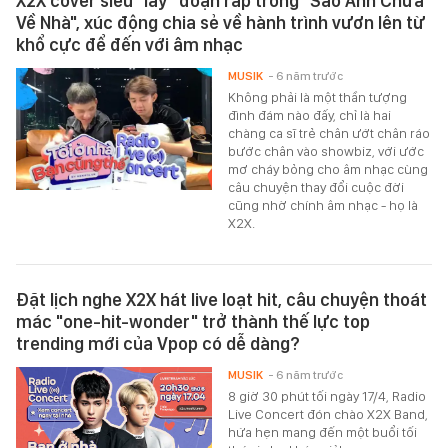
X2X cover siêu "lầy" đoạn rap trong "Sao Anh Chưa
Về Nhà", xúc động chia sẻ về hành trình vươn lên từ
khổ cực để đến với âm nhạc
MUSIK
- 6 năm trước
Không phải là một thần tượng
đình đám nào đấy, chỉ là hai
chàng ca sĩ trẻ chân ướt chân ráo
bước chân vào showbiz, với ước
mơ cháy bỏng cho âm nhạc cùng
câu chuyện thay đổi cuộc đời
cũng nhờ chính âm nhạc - họ là
X2X.
Đặt lịch nghe X2X hát live loạt hit, câu chuyện thoát
mác "one-hit-wonder" trở thành thế lực top
trending mới của Vpop có dễ dàng?
MUSIK
- 6 năm trước
8 giờ 30 phút tối ngày 17/4, Radio
Live Concert đón chào X2X Band,
hứa hẹn mang đến một buổi tối