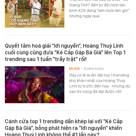
Giang Tình" đến từ đội hình tân
binh X2X đang "làm mưa làm gió"
những ngày qua.
Quyết tâm hoá giải "lời nguyền", Hoàng Thuỳ Linh
cuối cùng cũng đưa "Kẻ Cắp Gặp Bà Già" lên Top 1
trending sau 1 tuần "trầy trật" rồi!
MUSIK
- 6 năm trước
Đây có lẽ là lần đạt top 1 trending
khó khăn nhất của Hoàng Thuỳ
Linh từ trước đến nay - nhưng dù
sao thì cũng đã đạt được rồi!
Cánh cửa top 1 trending dần khép lại với "Kẻ Cắp
Gặp Bà Già", bỗng phát hiện ra "lời nguyền" khiến
Hoàng Thuỳ Linh không thể #1 lần này?