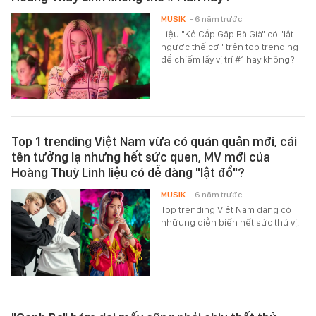
MUSIK
- 6 năm trước
Liệu "Kẻ Cắp Gặp Bà Già" có "lật
ngược thế cờ" trên top trending
để chiếm lấy vị trí #1 hay không?
Top 1 trending Việt Nam vừa có quán quân mới, cái
tên tưởng lạ nhưng hết sức quen, MV mới của
Hoàng Thuỳ Linh liệu có dễ dàng "lật đổ"?
MUSIK
- 6 năm trước
Top trending Việt Nam đang có
nhữung diễn biến hết sức thú vị.