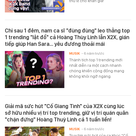
thú vị cho khán giả!
Chỉ sau 1 đêm, nam ca sĩ "đùng đùng" leo thẳng top
1 trending "lật đổ" cả Hoàng Thùy Linh lẫn X2X, gián
tiếp giúp Han Sara... yêu đương thoải mái
MUSIK
- 6 năm trước
Thành tích top 1 trending mới
nhất diễn ra một cách nhanh
chóng khiến cộng đồng mạng
không khỏi ngỡ ngàng.
Giải mã sức hút "Cố Giang Tình" của X2X cùng lúc
sở hữu nhiều vị trí top trending, giữ vị trí quán quân
"chặn đứng" Hoàng Thuỳ Linh cả 1 tuần liền!
MUSIK
- 6 năm trước
Truy tìm sức hút của ca khúc "Cố