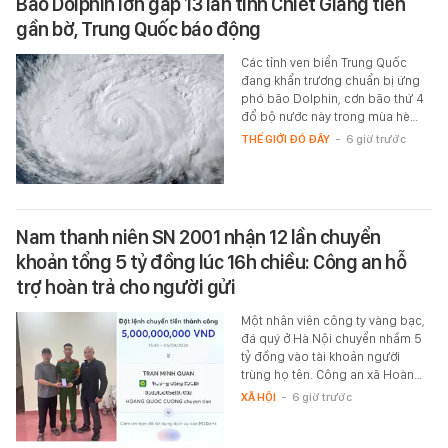
Bão Dolphin lớn gấp 13 lần tỉnh Chiết Giang tiến
gần bờ, Trung Quốc báo động
Các tỉnh ven biển Trung Quốc
đang khẩn trương chuẩn bị ứng
phó bão Dolphin, cơn bão thứ 4
đổ bộ nước này trong mùa hè…
THẾ GIỚI ĐÓ ĐÂY
-
6 giờ trước
Nam thanh niên SN 2001 nhận 12 lần chuyển
khoản tổng 5 tỷ đồng lúc 16h chiều: Công an hỗ
trợ hoàn trả cho người gửi
Một nhân viên công ty vàng bạc,
đá quý ở Hà Nội chuyển nhầm 5
tỷ đồng vào tài khoản người
trùng họ tên. Công an xã Hoàn…
XÃ HỘI
-
6 giờ trước