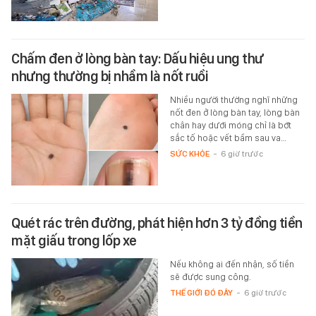
Chấm đen ở lòng bàn tay: Dấu hiệu ung thư
nhưng thường bị nhầm là nốt ruồi
Nhiều người thường nghĩ những
nốt đen ở lòng bàn tay, lòng bàn
chân hay dưới móng chỉ là bớt
sắc tố hoặc vết bầm sau va…
SỨC KHỎE
-
6 giờ trước
Quét rác trên đường, phát hiện hơn 3 tỷ đồng tiền
mặt giấu trong lốp xe
Nếu không ai đến nhận, số tiền
sẽ được sung công.
THẾ GIỚI ĐÓ ĐÂY
-
6 giờ trước