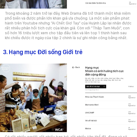
Trong khoảng 2 năm trở lại đây, Web Drama đã trở thành một khái niệm
phổ biến và được phần lớn khán giả ưa chuộng. Là một sản phẩm phát
hành trên Youtube nhưng “Ai Chết Giơ Tay” của Huỳnh Lập lại nhận được
rất nhiều phản hồi tích cực của khán giả. Còn với "Thập Tam Muội", con
số hơn 16 triệu lượt xem cho tập đầu tiên và lên top 1 thịnh hành sau
khi chiếu được ít ngày của tập 2 chính là sự ghi nhận công bằng nhất.
3. Hạng mục Đời sống Giới trẻ
Có rất nhiều người, rất nhiều bạn trẻ, rất nhiều tập thể đã, đang và sẽ