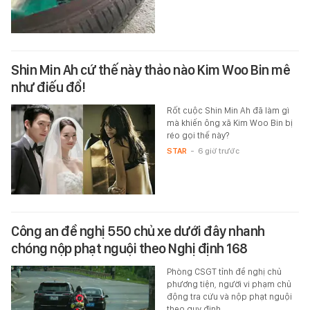
Shin Min Ah cứ thế này thảo nào Kim Woo Bin mê
như điếu đổ!
Rốt cuộc Shin Min Ah đã làm gì
mà khiến ông xã Kim Woo Bin bị
réo gọi thế này?
STAR
-
6 giờ trước
Công an đề nghị 550 chủ xe dưới đây nhanh
chóng nộp phạt nguội theo Nghị định 168
Phòng CSGT tỉnh đề nghị chủ
phương tiện, người vi phạm chủ
động tra cứu và nộp phạt nguội
theo quy định.