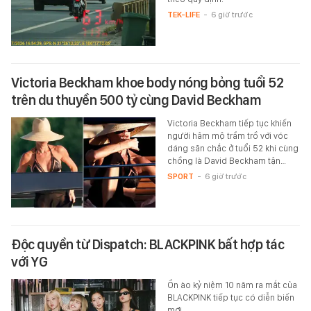
TEK-LIFE
-
6 giờ trước
Victoria Beckham khoe body nóng bỏng tuổi 52
trên du thuyền 500 tỷ cùng David Beckham
Victoria Beckham tiếp tục khiến
người hâm mộ trầm trồ với vóc
dáng săn chắc ở tuổi 52 khi cùng
chồng là David Beckham tận…
SPORT
-
6 giờ trước
Độc quyền từ Dispatch: BLACKPINK bất hợp tác
với YG
Ồn ào kỷ niệm 10 năm ra mắt của
BLACKPINK tiếp tục có diễn biến
mới.