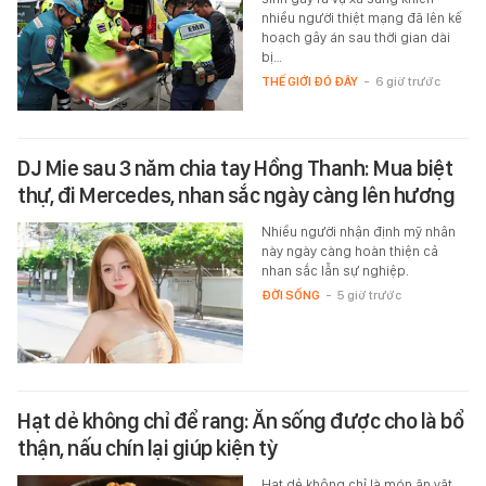
nhiều người thiệt mạng đã lên kế
hoạch gây án sau thời gian dài
bị…
THẾ GIỚI ĐÓ ĐÂY
-
6 giờ trước
DJ Mie sau 3 năm chia tay Hồng Thanh: Mua biệt
thự, đi Mercedes, nhan sắc ngày càng lên hương
Nhiều người nhận định mỹ nhân
này ngày càng hoàn thiện cả
nhan sắc lẫn sự nghiệp.
ĐỜI SỐNG
-
5 giờ trước
Hạt dẻ không chỉ để rang: Ăn sống được cho là bổ
thận, nấu chín lại giúp kiện tỳ
Hạt dẻ không chỉ là món ăn vặt