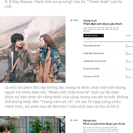
G, B Ray, Masew, "Hành tinh song song" của Vũ, "Thanh Xuân" của Da
LAB…
Là một bộ phim độc lập không đại chúng và được thực hiện bởi những
người trẻ nhiều đam mê, "Nhắm mắt thấy mùa hè" thực sự đã nhận
được sự đón nhận rất nồng nhiệt của công chúng sau khi ra mắt. Không
thể không nhắc đến "Tháng năm rực rỡ", chỉ sau 10 ngày công chiếu
chính thức, bộ phim này đã đạt hơn 1 triệu lượt xem và thu về 65 tỉ.