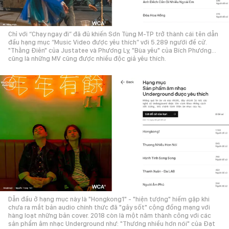
Chỉ với “Chạy ngay đi” đã đủ khiến Sơn Tùng M-TP trở thành cái tên dẫn
đầu hạng mục “Music Video được yêu thích” với 5.289 người đề cử.
"Thằng Điên" của Justatee và Phương Ly, "Bùa yêu" của Bích Phương…
cũng là những MV cũng được nhiều độc giả yêu thích.
Dẫn đầu ở hạng mục này là "Hongkong1" - "hiện tượng" hiếm gặp khi
chưa ra mắt bản audio chính thức đã "gây sốt" cộng đồng mạng với
hàng loạt những bản cover. 2018 còn là một năm thành công với các
sản phẩm âm nhạc Underground như: "Thương nhiều hơn nói" của Đạt