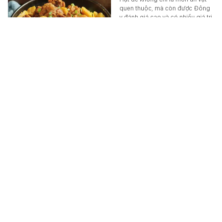
quen thuộc, mà còn được Đông
y đánh giá cao và có nhiều giá trị
dinh dưỡng đáng chú ý.
SỨC KHỎE
-
5 giờ trước
Căn nhà ở quê của Kiều Tiên
Hiện tại Kiều Tiên đang đưa 2 con
về miền Tây nghỉ hè.
ĐỜI SỐNG
-
5 giờ trước
Nữ ca sĩ rạng rỡ khoe bụng bầu 7 tháng, dân tình
phải xuýt xoa "đúng là bà bầu xinh nhất nhì
showbiz"