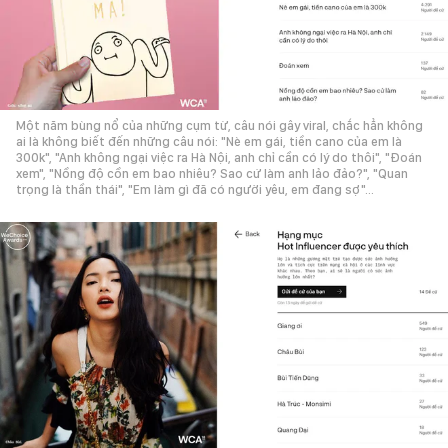
Một năm bùng nổ của những cụm từ, câu nói gây viral, chắc hẳn không
ai là không biết đến những câu nói: "Nè em gái, tiền cano của em là
300k", "Anh không ngại việc ra Hà Nội, anh chỉ cần có lý do thôi", "Đoán
xem", "Nồng độ cồn em bao nhiêu? Sao cứ làm anh lảo đảo?", "Quan
trọng là thần thái", "Em làm gì đã có người yêu, em đang sợ"...