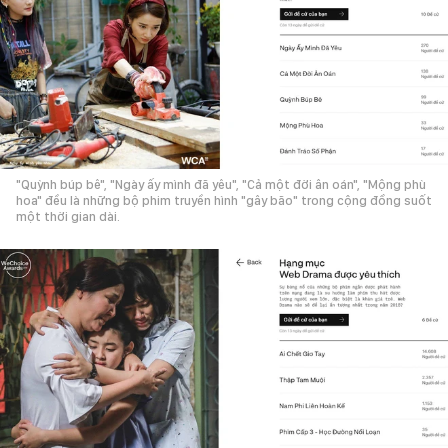
"Quỳnh búp bê", "Ngày ấy mình đã yêu", "Cả một đời ân oán", "Mộng phù
hoa" đều là những bộ phim truyền hình "gây bão" trong cộng đồng suốt
một thời gian dài.