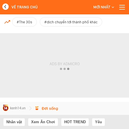
VỀ TRANG CHỦ
MỚI NHẤT
MỚI NHẤT
#The 30s
#dịch chuyển tới thành phố khác
Xem thêm
Đời sống
Nhân vật
Xem Ăn Chơi
HOT TREND
Yêu