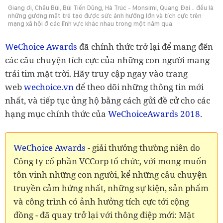
Giang ơi, Châu Bùi, Bùi Tiến Dũng, Hà Trúc - Monsimi, Quang Đại… đều là
những gương mặt trẻ tạo được sức ảnh hưởng lớn và tích cực trên
mạng xã hội ở các lĩnh vực khác nhau trong một năm qua.
WeChoice Awards
đã chính thức trở lại để mang đến
các câu chuyện tích cực của những con người mang
trái tim mặt trời. Hãy truy cập ngay vào trang
web
wechoice.vn
để theo dõi những thông tin mới
nhất, và tiếp tục ủng hộ bằng cách gửi đề cử cho các
WeChoiceAwards 2018.
hạng mục chính thức của
WeChoice Awards
- giải thưởng thường niên do
Công ty cổ phần VCCorp tổ chức, với mong muốn
tôn vinh những con người, kể những câu chuyện
truyền cảm hứng nhất, những sự kiện, sản phẩm
và công trình có ảnh hưởng tích cực tới cộng
đồng - đã quay trở lại với thông điệp mới: Mặt