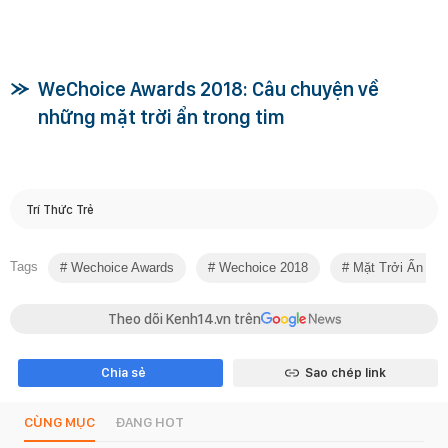
WeChoice Awards 2018: Câu chuyện về
những mặt trời ẩn trong tim
Trí Thức Trẻ
Tags
Wechoice Awards
Wechoice 2018
Mặt Trởi Ẩn Tro
Theo dõi Kenh14.vn trên
Chia sẻ
Sao chép link
CÙNG MỤC
ĐANG HOT