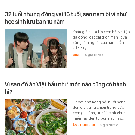
32 tuổi nhưng đóng vai 16 tuổi, sao nam bị ví như
học sinh lưu ban 10 năm
Khán giả chưa kịp xem hết vài tập
đã đồng loạt chỉ trích màn "cưa
sừng làm nghé" của nam diễn
viên này.
CINE
-
6 giờ trước
Vì sao đồ ăn Việt hầu như món nào cũng có hành
lá?
Từ bát phở nóng hổi buổi sáng
đến đĩa trứng chiên trong bữa
cơm gia đình, từ nồi canh chua
miền Tây đến tô bún riêu hay…
ĂN - CHƠI - ĐI
-
6 giờ trước