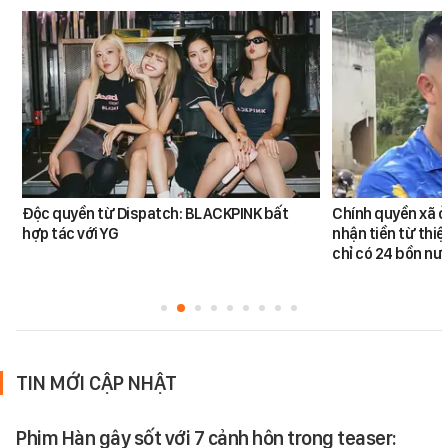
Độc quyền từ Dispatch: BLACKPINK bất
Chính quyền xã ở
hợp tác với YG
nhận tiền từ thi
chỉ có 24 bồn nư
TIN MỚI CẬP NHẬT
Phim Hàn gây sốt với 7 cảnh hôn trong teaser: