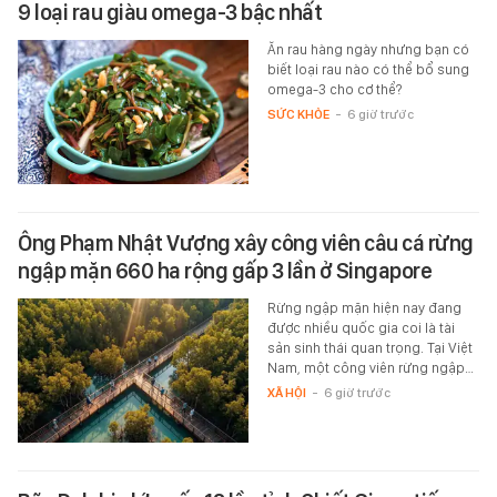
9 loại rau giàu omega-3 bậc nhất
Ăn rau hàng ngày nhưng bạn có
biết loại rau nào có thể bổ sung
omega-3 cho cơ thể?
SỨC KHỎE
-
6 giờ trước
Ông Phạm Nhật Vượng xây công viên câu cá rừng
ngập mặn 660 ha rộng gấp 3 lần ở Singapore
Rừng ngập mặn hiện nay đang
được nhiều quốc gia coi là tài
sản sinh thái quan trọng. Tại Việt
Nam, một công viên rừng ngập…
XÃ HỘI
-
6 giờ trước