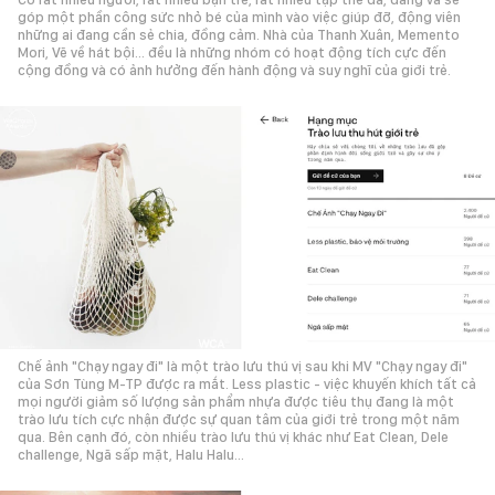
góp một phần công sức nhỏ bé của mình vào việc giúp đỡ, động viên
những ai đang cần sẻ chia, đồng cảm. Nhà của Thanh Xuân, Memento
Mori, Vẽ về hát bội… đều là những nhóm có hoạt động tích cực đến
cộng đồng và có ảnh hưởng đến hành động và suy nghĩ của giới trẻ.
Chế ảnh "Chạy ngay đi" là một trào lưu thú vị sau khi MV "Chạy ngay đi"
của Sơn Tùng M-TP được ra mắt. Less plastic - việc khuyến khích tất cả
mọi người giảm số lượng sản phẩm nhựa được tiêu thụ đang là một
trào lưu tích cực nhận được sự quan tâm của giới trẻ trong một năm
qua. Bên cạnh đó, còn nhiều trào lưu thú vị khác như Eat Clean, Dele
challenge, Ngã sấp mặt, Halu Halu...