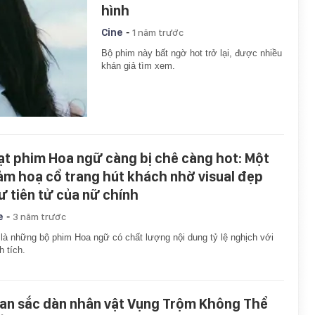
hình
-
Cine
1 năm trước
Bộ phim này bất ngờ hot trở lại, được nhiều
khán giả tìm xem.
ạt phim Hoa ngữ càng bị chê càng hot: Một
ảm hoạ cổ trang hút khách nhờ visual đẹp
ư tiên tử của nữ chính
-
e
3 năm trước
là những bộ phim Hoa ngữ có chất lượng nội dung tỷ lệ nghịch với
h tích.
an sắc dàn nhân vật Vụng Trộm Không Thể