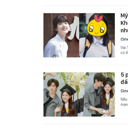
Mỹ
Kh
nh
Cin
Vai 
có t
5 
đầ
Cin
Nếu 
mạn,