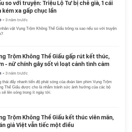
u so với truyện: Triệu Lộ Tư bị chê già, 1 cái
n kém xa gấp chục lần
-
e
3 năm trước
nhân vật Vụng Trộm Không Thể Giấu trông ra sao nếu so với truyện
h?
ng Trộm Không Thể Giấu gấp rút kết thúc,
m - nữ chính gây sốt vì loạt cảnh tình cảm
-
e
3 năm trước
 thái đẩy nhanh tiến độ phát sóng của đoàn làm phim Vụng Trộm
g Thể Giấu được cho là nhằm tránh sức ảnh hưởng của các bộ
 sẽ lên sóng trong ít ngày tới.
ng Trộm Không Thể Giấu kết thúc viên mãn,
án giả Việt vẫn tiếc một điều