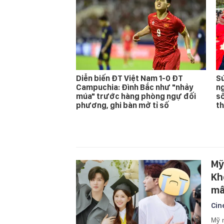
Diễn biến ĐT Việt Nam 1-0 ĐT
Sứ
Campuchia: Đình Bắc như "nhảy
ng
múa" trước hàng phòng ngự đối
sô
phương, ghi bàn mở tỉ số
t
Mỹ
Kh
mấ
Cin
Mỹ n