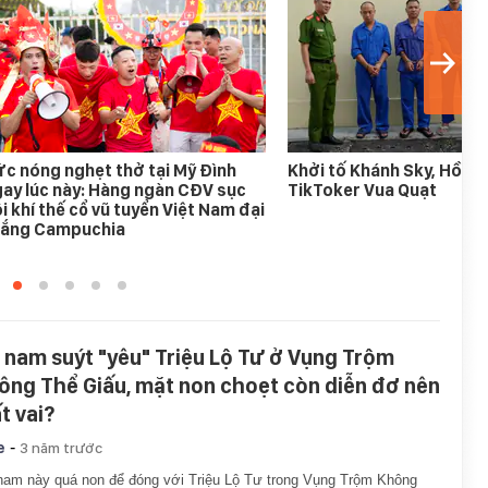
c nóng nghẹt thở tại Mỹ Đình
Khởi tố Khánh Sky, Hồ Vă
ay lúc này: Hàng ngàn CĐV sục
TikToker Vua Quạt
i khí thế cổ vũ tuyển Việt Nam đại
hắng Campuchia
 nam suýt "yêu" Triệu Lộ Tư ở Vụng Trộm
ông Thể Giấu, mặt non choẹt còn diễn đơ nên
t vai?
-
e
3 năm trước
am này quá non để đóng với Triệu Lộ Tư trong Vụng Trộm Không