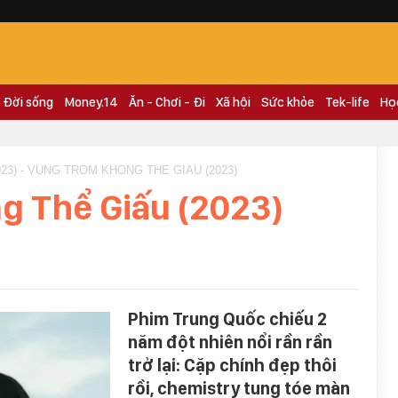
Đời sống
Money.14
Ăn - Chơi - Đi
Xã hội
Sức khỏe
Tek-life
Họ
23) - VUNG TROM KHONG THE GIAU (2023)
g Thể Giấu (2023)
Phim Trung Quốc chiếu 2
năm đột nhiên nổi rần rần
trở lại: Cặp chính đẹp thôi
rồi, chemistry tung tóe màn