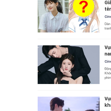
Giấ
tê
Cin
Dàn 
tran
Vụ
na
Cin
Động
Khôn
phim
Vụ
kh