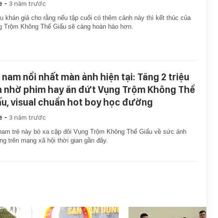
-
e
3 năm trước
u khán giả cho rằng nếu tập cuối có thêm cảnh này thì kết thúc của
g Trộm Không Thể Giấu sẽ càng hoàn hảo hơn.
 nam nổi nhất màn ảnh hiện tại: Tăng 2 triệu
n nhờ phim hay ăn đứt Vụng Trộm Không Thể
ấu, visual chuẩn hot boy học đường
-
e
3 năm trước
am trẻ này bỏ xa cặp đôi Vụng Trộm Không Thể Giấu về sức ảnh
g trên mạng xã hội thời gian gần đây.