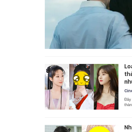
Lo
th
nh
Cin
Đây 
thàn
Nh