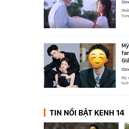
Cin
Nhiề
Vụn
Mỹ
fa
Gi
Cin
Mỹ n
hưởn
TIN NỔI BẬT KENH 14