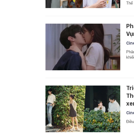
Thể 
Phá
Vụ
Cin
Phân
khiế
Tr
Th
xe
Cin
Điều