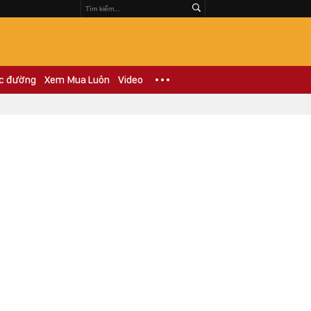
c đường
Xem Mua Luôn
Video