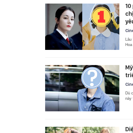
10
ch
yê
Cin
Lâu 
Hoa
Mỹ
tr
Cin
Dù c
này 
Di