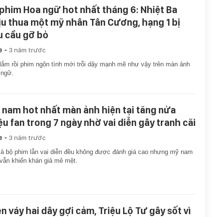
 phim Hoa ngữ hot nhất tháng 6: Nhiệt Ba
ịu thua một mỹ nhân Tân Cương, hạng 1 bị
u cầu gỡ bỏ
-
e
3 năm trước
lắm rồi phim ngôn tình mới trỗi dậy mạnh mẽ như vậy trên màn ảnh
 ngữ.
 nam hot nhất màn ảnh hiện tại tăng nửa
iệu fan trong 7 ngày nhờ vai diễn gây tranh cãi
-
e
3 năm trước
ả bộ phim lẫn vai diễn đều không được đánh giá cao nhưng mỹ nam
vẫn khiến khán giả mê mệt.
ện váy hai dây gợi cảm, Triệu Lộ Tư gây sốt vì