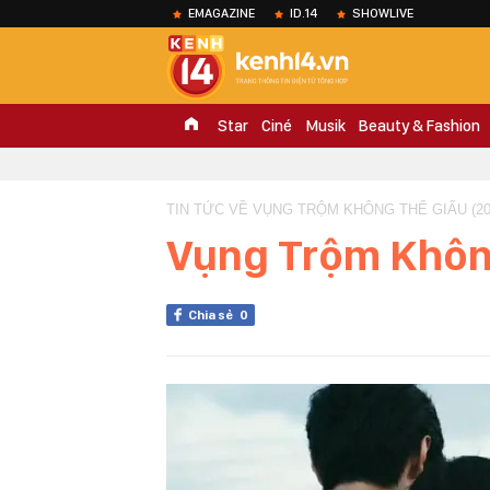
EMAGAZINE
ID.14
SHOWLIVE
Star
Ciné
Musik
Beauty & Fashion
TIN TỨC VỀ VỤNG TRỘM KHÔNG THỂ GIẤU (20
Vụng Trộm Khôn
Chia sẻ
0