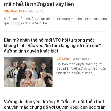
mê nhất là những set váy liền
XEM MUA LUÔN
- 2 năm trước
Muốn có thêm ý tưởng diện đồ nữ tính trong mùa hè, chị em đừng bỏ
qua phong cách của Việt Hoa.
Dàn mỹ nhân thế hệ mới VFC hội tụ trong một
khung hình: Sắc vóc "kẻ tám lạng người nửa cân",
đường tình duyên khác biệt
ĐỜI SỐNG
- 2 năm trước
Hội bạn thân quy tụ toàn người
đẹp phim Việt giờ vàng khiến dân
tình dành nhiều lời khen.
Vướng tin đồn yêu đương, B Trần kể tuốt tuồn tuột
chuyện mặc chung đồ với Quỳnh Kool, còn bóc trần