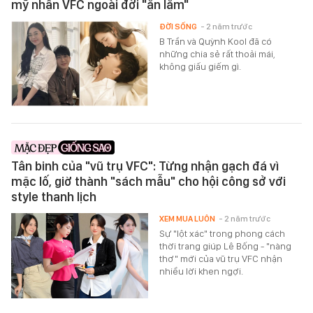
mỹ nhân VFC ngoài đời "ăn lắm"
ĐỜI SỐNG
- 2 năm trước
B Trần và Quỳnh Kool đã có
những chia sẻ rất thoải mái,
không giấu giếm gì.
Tân binh của "vũ trụ VFC": Từng nhận gạch đá vì
mặc lố, giờ thành "sách mẫu" cho hội công sở với
style thanh lịch
XEM MUA LUÔN
- 2 năm trước
Sự "lột xác" trong phong cách
thời trang giúp Lê Bống - "nàng
thơ" mới của vũ trụ VFC nhận
nhiều lời khen ngợi.