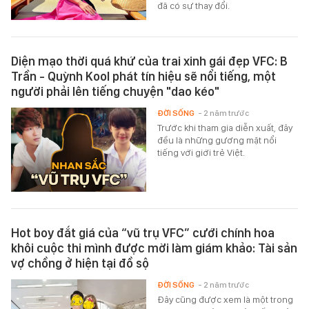
đã có sự thay đổi.
Diện mạo thời quá khứ của trai xinh gái đẹp VFC: B
Trần - Quỳnh Kool phát tín hiệu sẽ nổi tiếng, một
người phải lên tiếng chuyện "dao kéo"
ĐỜI SỐNG
- 2 năm trước
Trước khi tham gia diễn xuất, đây
đều là những gương mặt nổi
tiếng với giới trẻ Việt.
Hot boy đắt giá của “vũ trụ VFC” cưới chính hoa
khôi cuộc thi mình được mời làm giám khảo: Tài sản
vợ chồng ở hiện tại đồ sộ
ĐỜI SỐNG
- 2 năm trước
Đây cũng được xem là một trong