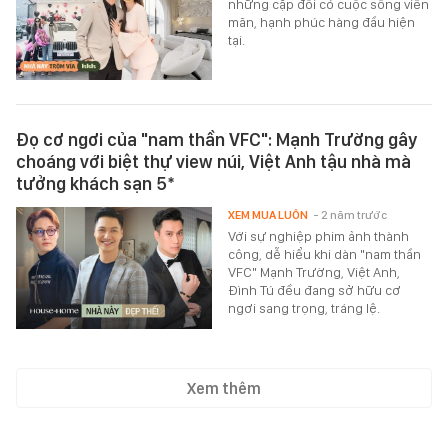
những cặp đôi có cuộc sống viên
mãn, hạnh phúc hàng đầu hiện
tại.
Đọ cơ ngơi của "nam thần VFC": Mạnh Trường gây
choáng với biệt thự view núi, Việt Anh tậu nhà mà
tưởng khách sạn 5*
XEM MUA LUÔN
- 2 năm trước
Với sự nghiệp phim ảnh thành
công, dễ hiểu khi dàn "nam thần
VFC" Mạnh Trường, Việt Anh,
Đình Tú đều đang sở hữu cơ
ngơi sang trọng, tráng lệ.
Xem thêm