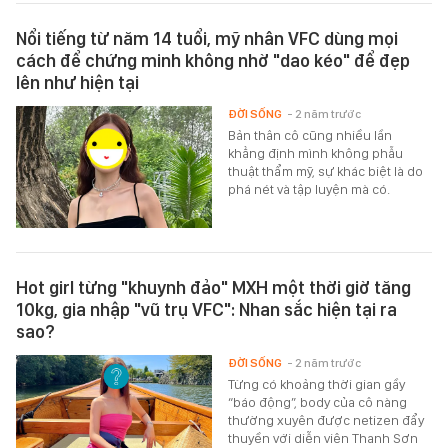
Nổi tiếng từ năm 14 tuổi, mỹ nhân VFC dùng mọi
cách để chứng minh không nhờ "dao kéo" để đẹp
lên như hiện tại
ĐỜI SỐNG
- 2 năm trước
Bản thân cô cũng nhiều lần
khẳng định mình không phẫu
thuật thẩm mỹ, sự khác biệt là do
phá nét và tập luyện mà có.
Hot girl từng "khuynh đảo" MXH một thời giờ tăng
10kg, gia nhập "vũ trụ VFC": Nhan sắc hiện tại ra
sao?
ĐỜI SỐNG
- 2 năm trước
Từng có khoảng thời gian gầy
“báo động”, body của cô nàng
thường xuyên được netizen đẩy
thuyền với diễn viên Thanh Sơn