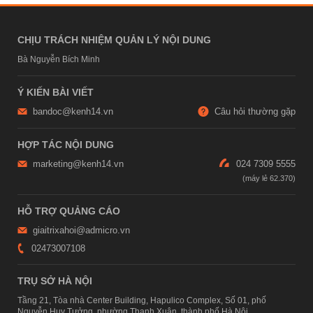
CHỊU TRÁCH NHIỆM QUẢN LÝ NỘI DUNG
Bà Nguyễn Bích Minh
Ý KIẾN BÀI VIẾT
bandoc@kenh14.vn
Câu hỏi thường gặp
HỢP TÁC NỘI DUNG
marketing@kenh14.vn
024 7309 5555
HỖ TRỢ QUẢNG CÁO
giaitrixahoi@admicro.vn
02473007108
TRỤ SỞ HÀ NỘI
Tầng 21, Tòa nhà Center Building, Hapulico Complex, Số 01, phố
Nguyễn Huy Tưởng, phường Thanh Xuân, thành phố Hà Nội