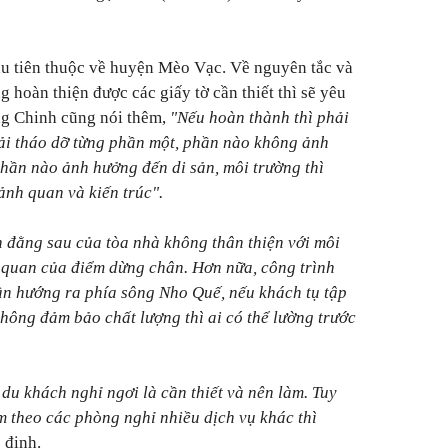
ầu tiên thuộc về huyện Mèo Vạc. Về nguyên tắc và
g hoàn thiện được các giấy tờ cần thiết thì sẽ yêu
ng Chinh cũng nói thêm,
"Nếu hoàn thành thì phải
hải tháo dỡ từng phần một, phần nào không ảnh
phần nào ảnh hưởng đến di sản, môi trường thì
ảnh quan và kiến trúc".
 đằng sau của tòa nhà không thân thiện với môi
 quan của điểm dừng chân. Hơn nữa, công trình
hần hướng ra phía sông Nho Quế, nếu khách tụ tập
ông đảm bảo chất lượng thì ai có thể lường trước
u khách nghỉ ngơi là cần thiết và nên làm. Tuy
m theo các phòng nghỉ nhiều dịch vụ khác thì
 định.