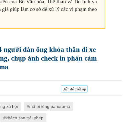
kiến của Bộ Văn hóa, Thể thao và Du lịch và
 giá giúp làm cơ sở để xử lý các vi phạm theo
 người đàn ông khỏa thân đi xe
ng, chụp ảnh check in phản cảm
ama
Bấm để thiết lập
óng xã hội
mã pì lèng panorama
khách sạn trái phép