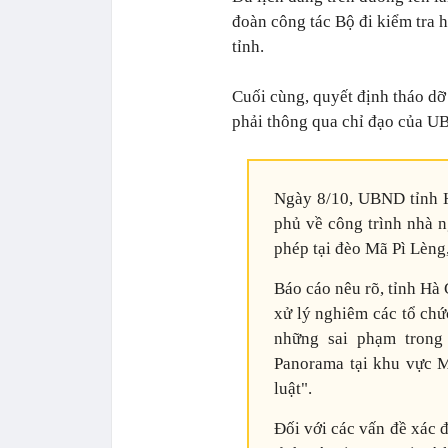
đoàn công tác Bộ đi kiểm tra h
tỉnh.
Cuối cùng, quyết định tháo d
phải thông qua chỉ đạo của U
Ngày 8/10, UBND tỉnh H
phủ về công trình nhà n
phép tại đèo Mã Pì Lèng
Báo cáo nêu rõ, tỉnh Hà
xử lý nghiêm các tổ chứ
những sai phạm trong
Panorama tại khu vực M
luật".
Đối với các vấn đề xác