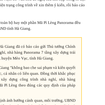
iện trạng công trình về xin thêm ý kiến, rồi báo cáo
ỡ toàn bộ hay một phần Mã Pì Lèng Panorama đều
BND tỉnh Hà Giang.
à Giang đã có báo cáo gửi Thủ tướng Chính
ghỉ, nhà hàng Panorama 7 tầng xây dựng trái
, huyện Mèo Vạc, tỉnh Hà Giang.
 Giang "không bao che sai phạm và kiên quyết
c, cá nhân có liên quan. Đồng thời khắc phục
 xây dựng công trình nhà nghỉ, nhà hàng
ã Pì Lèng theo đúng các quy định của pháp
 định ảnh hưởng cảnh quan, môi trường, UBND