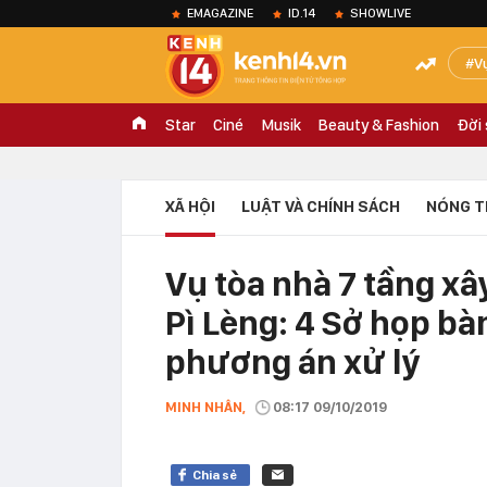
EMAGAZINE
ID.14
SHOWLIVE
V
Star
Ciné
Musik
Beauty & Fashion
Đời
XÃ HỘI
LUẬT VÀ CHÍNH SÁCH
NÓNG T
Vụ tòa nhà 7 tầng xâ
Pì Lèng: 4 Sở họp bà
phương án xử lý
MINH NHÂN,
08:17 09/10/2019
Chia sẻ