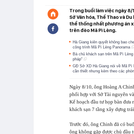
Trong buổi làm việc ngày 8/
Sở Văn hóa, Thể Thao và Du 
thể thống nhất phương án xử
trên đèo Mã Pì Lèng.
Hà Giang kiên quyết không bao che
công trình Mã Pì Lèng Panorama
Bà chủ khách sạn trên Mã Pì Lèng 
pháp"
GĐ Sở XD Hà Giang nói về Mã Pì 
cần thiết nhưng kèm theo các phòn
Ngày 8/10, ông Hoàng A Chinh
phối hợp với Sở Tài nguyên và
Kế hoạch đầu tư họp bàn đưa r
khách sạn 7 tầng xây dựng trá
Trước đó, ôn
g Chinh đã có buổi
ông không gặp được chủ đầu tư