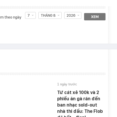
7
THÁNG 8
2026
XEM
m theo ngày
1 ngày trước
Từ cát xê 100k và 2
phiếu ăn gà rán đến
ban nhạc sold-out
nhà thi đấu: The Flob