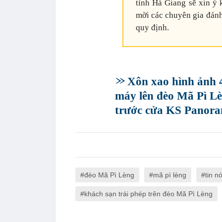
tỉnh Hà Giang sẽ xin ý 
mời các chuyên gia đánh
quy định.
Xôn xao hình ảnh 4
máy lên đèo Mã Pì Lè
trước cửa KS Panor
đèo Mã Pì Lèng
mã pì lèng
tin n
khách sạn trái phép trên đèo Mã Pì Lèng