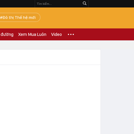
Đô thị Thế hệ mới
 đường
Xem Mua Luôn
Video