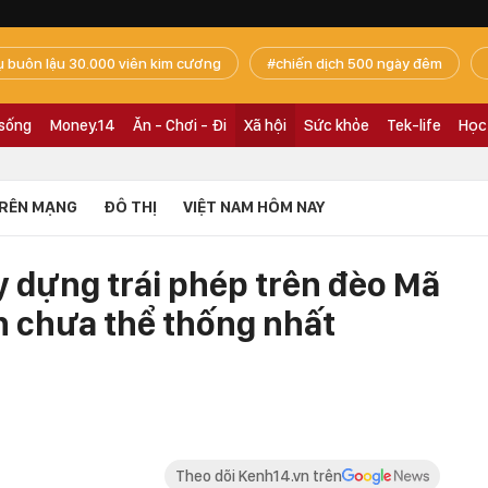
ụ buôn lậu 30.000 viên kim cương
chiến dịch 500 ngày đêm
 sống
Money.14
Ăn - Chơi - Đi
Xã hội
Sức khỏe
Tek-life
Học
RÊN MẠNG
ĐÔ THỊ
VIỆT NAM HÔM NAY
y dựng trái phép trên đèo Mã
n chưa thể thống nhất
Theo dõi Kenh14.vn trên