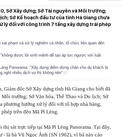
10, Sở Xây dựng; Sở Tài nguyên và Môi trường;
lịch; Sở Kế hoạch đầu tư của tỉnh Hà Giang chưa
 lý đối với công trình 7 tầng xây dựng trái phép
 sai phạm và xử lý nghiêm cá nhân, tổ chức liên quan đến
"không được lôi sinh mệnh để tạo áp lực ngược với luật
Lèng Panorama: "Xây dựng điểm dừng chân cho du khách là
g nghỉ nhiều dịch vụ thì không nên"
, Giám đốc Sở Xây dựng tỉnh Hà Giang cho biết đã
 Môi trường; Sở Văn hóa, Thể Thao và Du lịch; Sở
a phương hướng xử lý đối với tổ hợp nhà hàng,
i phép trên đèo Mã Pì Lèng.
 thị sát trực tiếp tại Mã Pì Lèng Pano
rama. Tại đây,
 - là bà Vũ Ngọc Ánh (SN 1962), vì bà này cáo