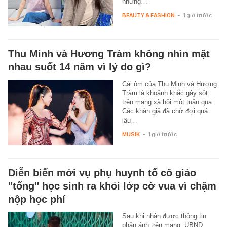
nhưng…
BEAUTY & FASHION
-
1 giờ trước
Thu Minh và Hương Tràm không nhìn mặt
nhau suốt 14 năm vì lý do gì?
Cái ôm của Thu Minh và Hương
Tràm là khoảnh khắc gây sốt
trên mạng xã hội một tuần qua.
Các khán giả đã chờ đợi quá
lâu…
MUSIK
-
1 giờ trước
Diễn biến mới vụ phụ huynh tố cô giáo
"tống" học sinh ra khỏi lớp cờ vua vì chậm
nộp học phí
Sau khi nhận được thông tin
phản ánh trên mạng, UBND