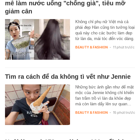
mê làm nước uống "chống già", tiêu mỡ
giảm cân
Không chỉ phụ nữ Việt mà cả
phái đẹp Hàn cũng tin tưởng loại
quả này cho các bước làm đẹp
từ làn da, mái tóc đến vóc dáng.
BEAUTY & FASHION
-
11 phút trước
Tìm ra cách để da không tì vết như Jennie
Những bức ảnh gần như để mặt
mộc của Jennie không chỉ khiến
fan trầm trồ vì làn da khỏe đẹp
mà còn làm dấy lên sự quan…
BEAUTY & FASHION
-
15 phút trước