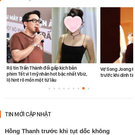
Rộ tin Trấn Thành đổi gấp kịch bản
Vợ Song Joong K
phim Tết vì 1 mỹ nhân hot bậc nhất Vbiz,
trước khi dính tin
lộ hint rõ mồn một từ lâu
TIN MỚI CẬP NHẬT
Hồng Thanh trước khi tụt dốc không