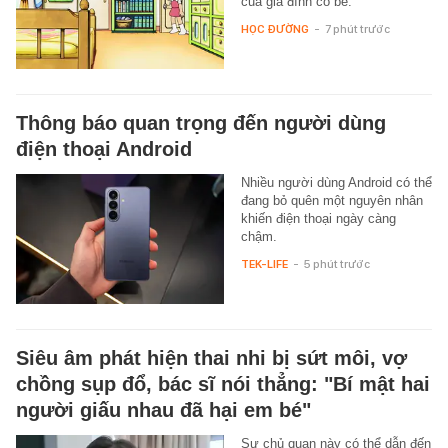
của gia đình cô bé.
HỌC ĐƯỜNG
-
7 phút trước
Thông báo quan trọng đến người dùng
điện thoại Android
Nhiều người dùng Android có thể
đang bỏ quên một nguyên nhân
khiến điện thoại ngày càng
chậm.
TEK-LIFE
-
5 phút trước
Siêu âm phát hiện thai nhi bị sứt môi, vợ
chồng sụp đổ, bác sĩ nói thẳng: "Bí mật hai
người giấu nhau đã hại em bé"
Sự chủ quan này có thể dẫn đến