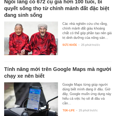
Ngôi làng có 672 cụ già hơn 100 tuổi, bí
quyết sống thọ từ chính mảnh đất đặc biệt
đang sinh sống
Các nhà nghiên cứu cho rằng,
chính mảnh đất giàu khoáng
chất có thể góp phần tạo nên giá
trị dinh dưỡng của nông sản…
SỨC KHỎE
-
25 phút trước
Tính năng mới trên Google Maps mà người
chạy xe nên biết
Google Maps từng giúp người
dùng biết mình đang ở đâu. Giờ
đây, Google muốn ứng dụng này
hiểu cả việc họ sẽ đi đâu và
cần…
TEK-LIFE
-
25 phút trước