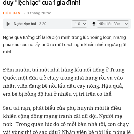
duy "lệch lạc" của 1 gia đình!
HIỂU ĐAN
3 tháng trước
Nghe đọc bài
3:20
Nghe qua tưởng chỉ là lời biện minh trong lúc hoảng loạn, nhưng
phía sau câu nói ấy lại lộ ra một cách nghĩ khiến nhiều người giật
mình.
Đêm muộn, tại một nhà hàng lẩu nổi tiếng ở Trung
Quốc, một đứa trẻ chạy trong nhà hàng rồi va vào
nhân viên đang bê nồi lẩu dầu cay nóng. Hậu quả,
em bé bị bỏng độ hai ở nhiều vị trí trên cơ thể.
Sau tai nạn, phát biểu của phụ huynh mới là điều
khiến cộng đồng mạng tranh cãi dữ dội. Người mẹ
nói: "Trong quán lúc đó có mỗi bàn nhà tôi, con chạy
vài vòng thì có sao đâu? Nhân viên bê nồi lẩu nóng lẽ