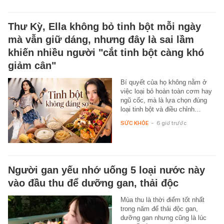
Thư Kỳ, Ella không bỏ tinh bột mỗi ngày
mà vẫn giữ dáng, nhưng đây là sai lầm
khiến nhiều người "cắt tinh bột càng khó
giảm cân"
Bí quyết của họ không nằm ở
việc loại bỏ hoàn toàn cơm hay
ngũ cốc, mà là lựa chọn đúng
loại tinh bột và điều chỉnh…
SỨC KHỎE
-
6 giờ trước
Người gan yếu nhớ uống 5 loại nước này
vào đầu thu để dưỡng gan, thải độc
Mùa thu là thời điểm tốt nhất
trong năm để thải độc gan,
dưỡng gan nhưng cũng là lúc