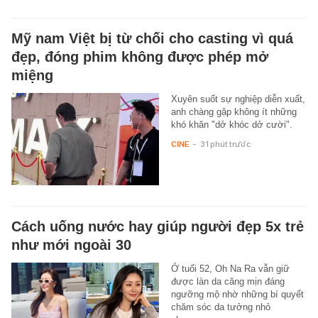
Mỹ nam Việt bị từ chối cho casting vì quá
đẹp, đóng phim không được phép mở
miệng
Xuyên suốt sự nghiệp diễn xuất,
anh chàng gặp không ít những
khó khăn "dở khóc dở cười".
CINE
-
31 phút trước
Cách uống nước hay giúp người đẹp 5x trẻ
như mới ngoài 30
Ở tuổi 52, Oh Na Ra vẫn giữ
được làn da căng mịn đáng
ngưỡng mộ nhờ những bí quyết
chăm sóc da tưởng nhỏ