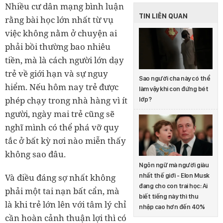
Nhiều cư dân mạng bình luận
TIN LIÊN QUAN
rằng bài học lớn nhất từ vụ
việc không nằm ở chuyện ai
phải bồi thường bao nhiêu
tiền, mà là cách người lớn dạy
trẻ về giới hạn và sự nguy
Sao người cha này có thể
hiểm. Nếu hôm nay trẻ được
làm vậy khi con đứng bét
phép chạy trong nhà hàng vì ít
lớp?
người, ngày mai trẻ cũng sẽ
nghĩ mình có thể phá vỡ quy
tắc ở bất kỳ nơi nào miễn thấy
không sao đâu.
Ngôn ngữ mà người giàu
Và điều đáng sợ nhất không
nhất thế giới - Elon Musk
đang cho con trai học: Ai
phải một tai nạn bất cẩn, mà
biết tiếng này thì thu
là khi trẻ lớn lên với tâm lý chỉ
nhập cao hơn đến 40%
cần hoàn cảnh thuận lợi thì có