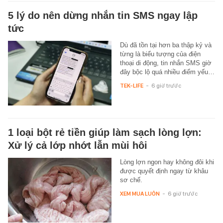
5 lý do nên dừng nhắn tin SMS ngay lập
tức
Dù đã tồn tại hơn ba thập kỷ và
từng là biểu tượng của điện
thoại di động, tin nhắn SMS giờ
đây bộc lộ quá nhiều điểm yếu…
TEK-LIFE
-
6 giờ trước
1 loại bột rẻ tiền giúp làm sạch lòng lợn:
Xử lý cả lớp nhớt lẫn mùi hôi
Lòng lợn ngon hay không đôi khi
được quyết định ngay từ khâu
sơ chế.
XEM MUA LUÔN
-
6 giờ trước