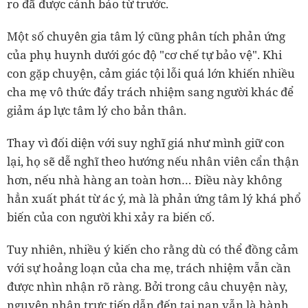
ro đã được cảnh báo từ trước.
Một số chuyên gia tâm lý cũng phân tích phản ứng
của phụ huynh dưới góc độ "cơ chế tự bảo vệ". Khi
con gặp chuyện, cảm giác tội lỗi quá lớn khiến nhiều
cha mẹ vô thức đẩy trách nhiệm sang người khác để
giảm áp lực tâm lý cho bản thân.
Thay vì đối diện với suy nghĩ giá như mình giữ con
lại, họ sẽ dễ nghĩ theo hướng nếu nhân viên cẩn thận
hơn, nếu nhà hàng an toàn hơn… Điều này không
hẳn xuất phát từ ác ý, mà là phản ứng tâm lý khá phổ
biến của con người khi xảy ra biến cố.
Tuy nhiên, nhiều ý kiến cho rằng dù có thể đồng cảm
với sự hoảng loạn của cha mẹ, trách nhiệm vẫn cần
được nhìn nhận rõ ràng. Bởi trong câu chuyện này,
nguyên nhân trực tiếp dẫn đến tai nạn vẫn là hành