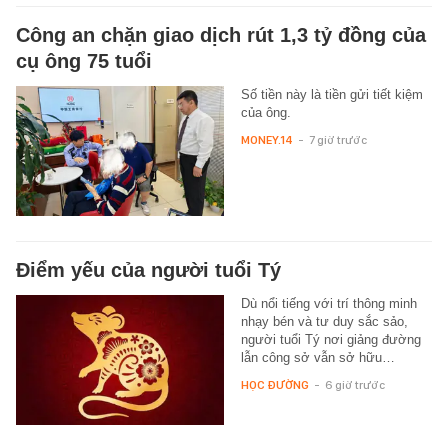
Công an chặn giao dịch rút 1,3 tỷ đồng của
cụ ông 75 tuổi
Số tiền này là tiền gửi tiết kiệm
của ông.
MONEY.14
-
7 giờ trước
Điểm yếu của người tuổi Tý
Dù nổi tiếng với trí thông minh
nhạy bén và tư duy sắc sảo,
người tuổi Tý nơi giảng đường
lẫn công sở vẫn sở hữu…
HỌC ĐƯỜNG
-
6 giờ trước