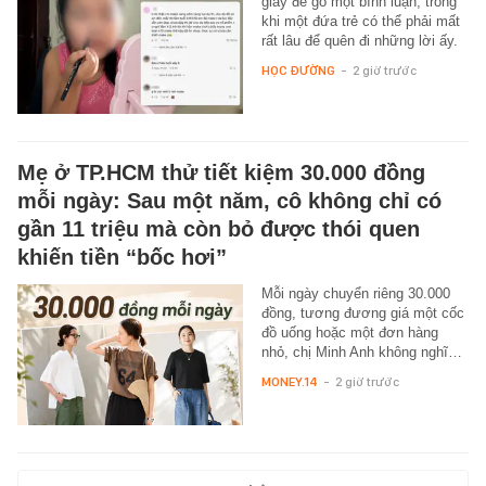
giây để gõ một bình luận, trong
khi một đứa trẻ có thể phải mất
rất lâu để quên đi những lời ấy.
HỌC ĐƯỜNG
-
2 giờ trước
Mẹ ở TP.HCM thử tiết kiệm 30.000 đồng
mỗi ngày: Sau một năm, cô không chỉ có
gần 11 triệu mà còn bỏ được thói quen
khiến tiền “bốc hơi”
Mỗi ngày chuyển riêng 30.000
đồng, tương đương giá một cốc
đồ uống hoặc một đơn hàng
nhỏ, chị Minh Anh không nghĩ…
MONEY.14
-
2 giờ trước