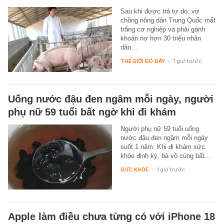
Sau khi được trả tự do, vợ
chồng nông dân Trung Quốc mất
trắng cơ nghiệp và phải gánh
khoản nợ hơn 30 triệu nhân
dân…
THẾ GIỚI ĐÓ ĐÂY
-
1 giờ trước
Uống nước đậu đen ngâm mỗi ngày, người
phụ nữ 59 tuổi bất ngờ khi đi khám
Người phụ nữ 59 tuổi uống
nước đậu đen ngâm mỗi ngày
suốt 1 năm. Khi đi khám sức
khỏe định kỳ, bà vô cùng bất…
SỨC KHỎE
-
1 giờ trước
Apple làm điều chưa từng có với iPhone 18