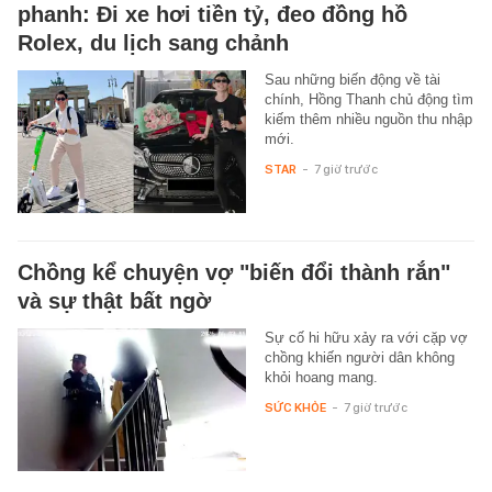
phanh: Đi xe hơi tiền tỷ, đeo đồng hồ
Rolex, du lịch sang chảnh
Sau những biến động về tài
chính, Hồng Thanh chủ động tìm
kiếm thêm nhiều nguồn thu nhập
mới.
STAR
-
7 giờ trước
Chồng kể chuyện vợ "biến đổi thành rắn"
và sự thật bất ngờ
Sự cố hi hữu xảy ra với cặp vợ
chồng khiến người dân không
khỏi hoang mang.
SỨC KHỎE
-
7 giờ trước