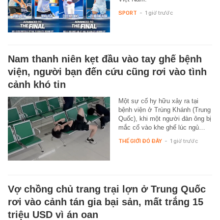
SPORT
-
1 giờ trước
Nam thanh niên kẹt đầu vào tay ghế bệnh
viện, người bạn đến cứu cũng rơi vào tình
cảnh khó tin
Một sự cố hy hữu xảy ra tại
bệnh viện ở Trùng Khánh (Trung
Quốc), khi một người đàn ông bị
mắc cổ vào khe ghế lúc ngủ…
THẾ GIỚI ĐÓ ĐÂY
-
1 giờ trước
Vợ chồng chủ trang trại lợn ở Trung Quốc
rơi vào cảnh tán gia bại sản, mất trắng 15
triệu USD vì án oan