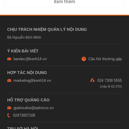
Xem thêm
CHỊU TRÁCH NHIỆM QUẢN LÝ NỘI DUNG
Bà Nguyễn Bích Minh
Ý KIẾN BÀI VIẾT
bandoc@kenh14.vn
Câu hỏi thường gặp
HỢP TÁC NỘI DUNG
marketing@kenh14.vn
024 7309 5555
HỖ TRỢ QUẢNG CÁO
giaitrixahoi@admicro.vn
02473007108
TRỤ SỞ HÀ NỘI