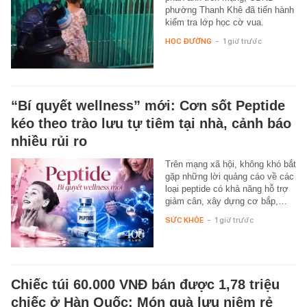
phường Thanh Khê đã tiến hành
kiểm tra lớp học cờ vua.
HỌC ĐƯỜNG
-
1 giờ trước
“Bí quyết wellness” mới: Cơn sốt Peptide
kéo theo trào lưu tự tiêm tại nhà, cảnh báo
nhiều rủi ro
Trên mạng xã hội, không khó bắt
gặp những lời quảng cáo về các
loại peptide có khả năng hỗ trợ
giảm cân, xây dựng cơ bắp,…
SỨC KHỎE
-
1 giờ trước
Chiếc túi 60.000 VNĐ bán được 1,78 triệu
chiếc ở Hàn Quốc: Món quà lưu niệm rẻ