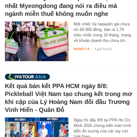
nhất Myeongdong đang nói ra điều mà
ngành miễn thuế không muốn nghe
Một chiếc túi tarpaulin giá chưa
tới 60.000 đồng, bán ra 1,78
triệu chiếc trong 18 tháng, mang
về khoản doanh thu chưa tới…
MONEY.14
-
1 giờ trước
Kết quả bán kết PPA HCM ngày 8/8:
Pickleball Việt Nam tạo chung kết trong mơ
khi cặp của Lý Hoàng Nam đối đầu Trương
Vinh Hiển - Quân Đỗ
Ngày thi đấu 8/8 tại PPA Ho Chi
Minh 2026 chứng kiến màn trình
diễn ấn tượng của các tay vợt
Việt Nam.