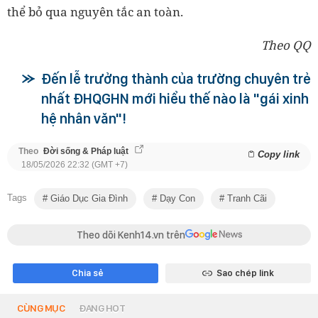
thể bỏ qua nguyên tắc an toàn.
Theo QQ
Đến lễ trưởng thành của trường chuyên trẻ
nhất ĐHQGHN mới hiểu thế nào là "gái xinh
hệ nhân văn"!
Theo
Đời sống & Pháp luật
Copy link
18/05/2026 22:32 (GMT +7)
Tags
Giáo Dục Gia Đình
Dạy Con
Tranh Cãi
Theo dõi Kenh14.vn trên
Chia sẻ
Sao chép link
CÙNG MỤC
ĐANG HOT