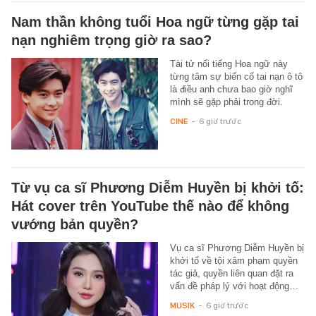
Nam thần không tuổi Hoa ngữ từng gặp tai
nạn nghiêm trọng giờ ra sao?
Tài tử nổi tiếng Hoa ngữ này
từng tâm sự biến cố tai nạn ô tô
là điều anh chưa bao giờ nghĩ
mình sẽ gặp phải trong đời.
CINE
-
6 giờ trước
Từ vụ ca sĩ Phương Diễm Huyền bị khởi tố:
Hát cover trên YouTube thế nào để không
vướng bản quyền?
Vụ ca sĩ Phương Diễm Huyền bị
khởi tố về tội xâm phạm quyền
tác giả, quyền liên quan đặt ra
vấn đề pháp lý với hoạt động…
MUSIK
-
6 giờ trước