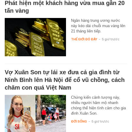
Phát hiện một khách hàng vừa mua gần 20
tấn vàng
Ngân hàng trung ương nước
này kéo dài chuỗi mua vàng lên
21 tháng liên tiếp.
THẾ GIỚI ĐÓ ĐÂY
-
5 giờ trước
Vợ Xuân Son tự lái xe đưa cả gia đình từ
Ninh Bình lên Hà Nội để cổ vũ chồng, cách
chăm con quá Việt Nam
Chứng kiến cảnh tượng này,
nhiều người hâm mộ nhanh
chóng thể hiện tình cảm cho gia
đình Xuân Son.
ĐỜI SỐNG
-
5 giờ trước