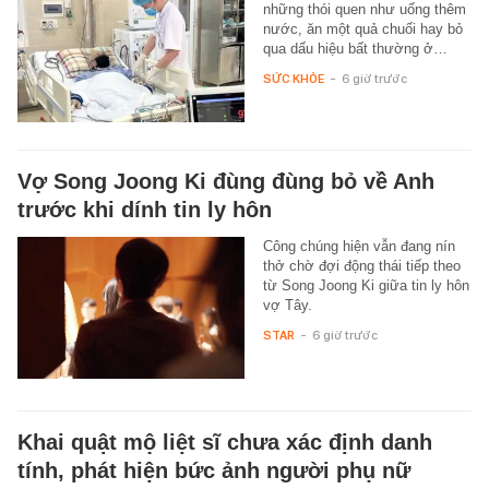
những thói quen như uống thêm
nước, ăn một quả chuối hay bỏ
qua dấu hiệu bất thường ở…
SỨC KHỎE
-
6 giờ trước
Vợ Song Joong Ki đùng đùng bỏ về Anh
trước khi dính tin ly hôn
Công chúng hiện vẫn đang nín
thở chờ đợi động thái tiếp theo
từ Song Joong Ki giữa tin ly hôn
vợ Tây.
STAR
-
6 giờ trước
Khai quật mộ liệt sĩ chưa xác định danh
tính, phát hiện bức ảnh người phụ nữ