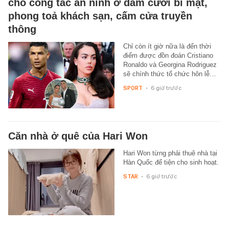
cho công tác an ninh ở đám cưới bí mật,
phong toả khách sạn, cấm cửa truyền
thông
Chỉ còn ít giờ nữa là đến thời
điểm được đồn đoán Cristiano
Ronaldo và Georgina Rodriguez
sẽ chính thức tổ chức hôn lễ…
SPORT
-
6 giờ trước
Căn nhà ở quê của Hari Won
Hari Won từng phải thuê nhà tại
Hàn Quốc để tiện cho sinh hoạt.
STAR
-
6 giờ trước