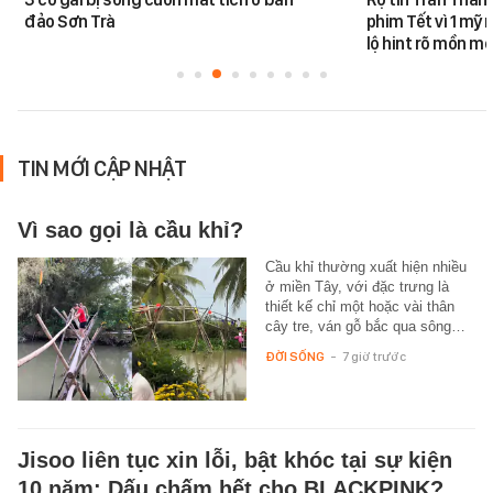
đảo Sơn Trà
phim Tết vì 1 mỹ 
lộ hint rõ mồn mộ
TIN MỚI CẬP NHẬT
Vì sao gọi là cầu khỉ?
Cầu khỉ thường xuất hiện nhiều
ở miền Tây, với đặc trưng là
thiết kế chỉ một hoặc vài thân
cây tre, ván gỗ bắc qua sông…
ĐỜI SỐNG
-
7 giờ trước
Jisoo liên tục xin lỗi, bật khóc tại sự kiện
10 năm: Dấu chấm hết cho BLACKPINK?