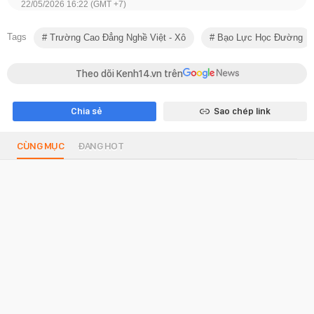
22/05/2026 16:22 (GMT +7)
Tags
Trường Cao Đẳng Nghề Việt - Xô
Bạo Lực Học Đường
Theo dõi Kenh14.vn trên
Chia sẻ
Sao chép link
CÙNG MỤC
ĐANG HOT