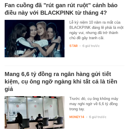
Fan cuồng đã "rút gan rút ruột" cảnh báo
điều này với BLACKPINK từ tháng 4?
Lễ kỷ niệm 10 năm ra mắt của
BLACKPINK đáng lẽ phải là một
ngày vui, nhưng đã trở thành
chủ đề gây tranh cãi.
STAR
-
6 giờ trước
Mang 6,6 tỷ đồng ra ngân hàng gửi tiết
kiệm, cụ ông ngỡ ngàng khi tất cả là tiền
giả
Trước đó, cụ ông không mảy
may nghi ngờ về 6,6 tỷ đồng
trong tay.
MONEY.14
-
6 giờ trước