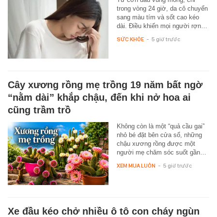
trong vòng 24 giờ, da cô chuyển
sang màu tím và sốt cao kéo
dài. Điều khiến mọi người rợn…
SỨC KHỎE
-
5 giờ trước
Cây xương rồng mẹ trồng 19 năm bất ngờ
“nằm dài” khắp chậu, đến khi nở hoa ai
cũng trầm trồ
Không còn là một “quả cầu gai”
nhỏ bé đặt bên cửa sổ, những
chậu xương rồng được một
người mẹ chăm sóc suốt gần…
XEM MUA LUÔN
-
5 giờ trước
Xe đầu kéo chở nhiều ô tô con cháy ngùn