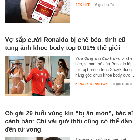
TEK-LIFE
-
6 giờ trước
Vợ sắp cưới Ronaldo bị chê béo, tình cũ
tung ảnh khoe body top 0,01% thế giới
Vừa đăng ảnh đáp trả vụ bị chê
béo, vị hôn thê của Ronaldo lập
tức bị tình cũ Irina Shayk đụng
hàng góc chụp khoe body cực…
BEAUTY & FASHION
-
6 giờ trước
Cô gái 29 tuổi vùng kín “bị ăn mòn”, bác sĩ
cảnh báo: Chỉ vài giờ thôi cũng có thể dẫn
đến tử vong!
Từ cơn đau vùng mông, chỉ