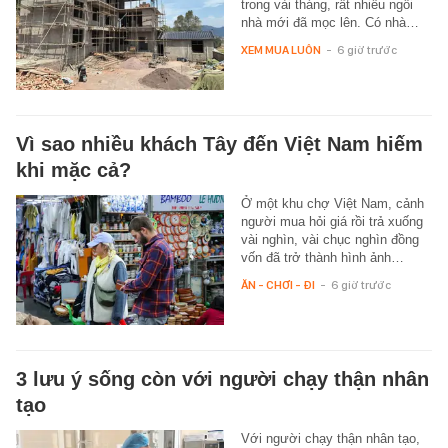
trong vài tháng, rất nhiều ngôi
nhà mới đã mọc lên. Có nhà…
XEM MUA LUÔN
-
6 giờ trước
Vì sao nhiều khách Tây đến Việt Nam hiếm
khi mặc cả?
Ở một khu chợ Việt Nam, cảnh
người mua hỏi giá rồi trả xuống
vài nghìn, vài chục nghìn đồng
vốn đã trở thành hình ảnh…
ĂN - CHƠI - ĐI
-
6 giờ trước
3 lưu ý sống còn với người chạy thận nhân
tạo
Với người chạy thận nhân tạo,