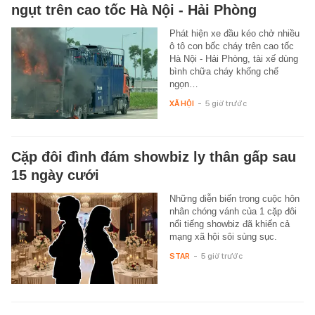
ngụt trên cao tốc Hà Nội - Hải Phòng
Phát hiện xe đầu kéo chở nhiều
ô tô con bốc cháy trên cao tốc
Hà Nội - Hải Phòng, tài xế dùng
bình chữa cháy khống chế
ngọn…
XÃ HỘI
-
5 giờ trước
Cặp đôi đình đám showbiz ly thân gấp sau
15 ngày cưới
Những diễn biến trong cuộc hôn
nhân chóng vánh của 1 cặp đôi
nổi tiếng showbiz đã khiến cả
mạng xã hội sôi sùng sục.
STAR
-
5 giờ trước