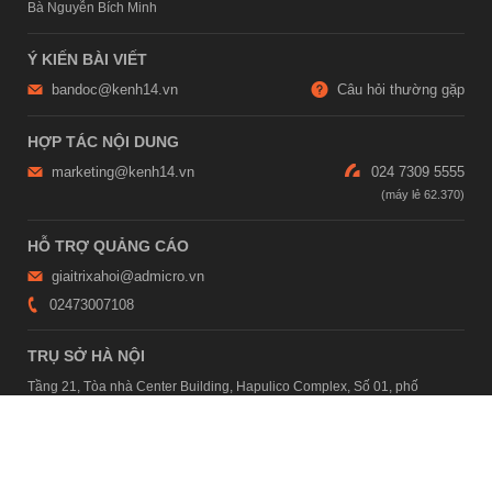
Bà Nguyễn Bích Minh
Ý KIẾN BÀI VIẾT
bandoc@kenh14.vn
Câu hỏi thường gặp
HỢP TÁC NỘI DUNG
marketing@kenh14.vn
024 7309 5555
HỖ TRỢ QUẢNG CÁO
giaitrixahoi@admicro.vn
02473007108
TRỤ SỞ HÀ NỘI
Tầng 21, Tòa nhà Center Building, Hapulico Complex, Số 01, phố
Nguyễn Huy Tưởng, phường Thanh Xuân, thành phố Hà Nội
TRỤ SỞ TP.HỒ CHÍ MINH
Tầng 4, Tòa nhà 123, số 127 Võ Văn Tần, Phường Xuân Hòa, TPHCM