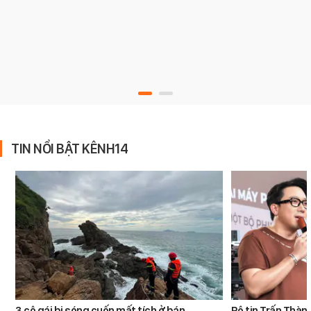
TIN NỔI BẬT KÊNH14
3 cô gái bị sóng cuốn mất tích ở bán
Rộ tin Trấn Thàn