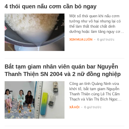
4 thói quen nấu cơm cần bỏ ngay
Một số thói quen khi nấu cơm
tưởng như vô hại nhưng lại có
thể làm thất thoát chất dinh
dưỡng hoặc làm tăng nguy cơ…
XEM MUA LUÔN
-
6 giờ trước
Bắt tạm giam nhân viên quán bar Nguyễn
Thanh Thiện SN 2004 và 2 nữ đồng nghiệp
Công an tỉnh Quảng Ninh vừa
khởi tố, bắt tạm giam Nguyễn
Thanh Thiện cùng Lê Thị Cẩm
Thạch và Văn Thị Bích Ngọc…
XÃ HỘI
-
6 giờ trước