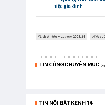
tiệc gia đình
Lịch thi đấu V.League 2023/24
Kết qu
TIN CÙNG CHUYÊN MỤC
Xe
TIN NỔI BẬT KENH 14