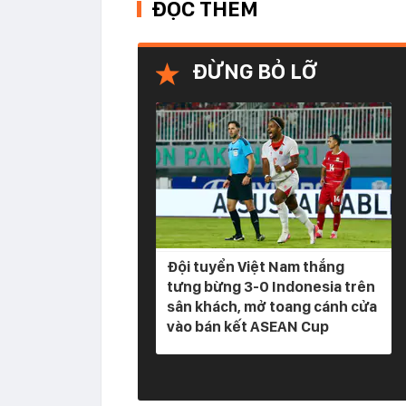
ĐỌC THÊM
ĐỪNG BỎ LỠ
Đội tuyển Việt Nam thắng
tưng bừng 3-0 Indonesia trên
sân khách, mở toang cánh cửa
vào bán kết ASEAN Cup