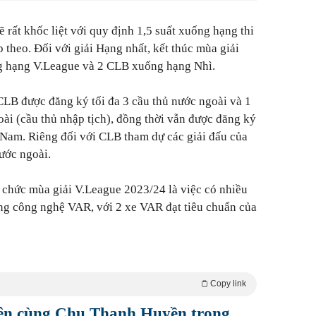
rất khốc liệt với quy định 1,5 suất xuống hạng thi
p theo. Đối với giải Hạng nhất, kết thúc mùa giải
ng hạng V.League và 2 CLB xuống hạng Nhì.
LB được đăng ký tối đa 3 cầu thủ nước ngoài và 1
ài (cầu thủ nhập tịch), đồng thời vẫn được đăng ký
 Nam. Riêng đối với CLB tham dự các giải đấu của
ước ngoài.
ổ chức mùa giải V.League 2023/24 là việc có nhiều
ụng công nghệ VAR, với 2 xe VAR đạt tiêu chuẩn của
Copy link
iện cùng Chu Thanh Huyền trong