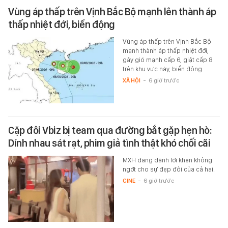
Vùng áp thấp trên Vịnh Bắc Bộ mạnh lên thành áp
thấp nhiệt đới, biển động
Vùng áp thấp trên Vịnh Bắc Bộ
mạnh thành áp thấp nhiệt đới,
gây gió mạnh cấp 6, giật cấp 8
trên khu vực này, biển động.
XÃ HỘI
-
6 giờ trước
Cặp đôi Vbiz bị team qua đường bắt gặp hẹn hò:
Dính nhau sát rạt, phim giả tình thật khó chối cãi
MXH đang dành lời khen không
ngớt cho sự đẹp đôi của cả hai.
CINE
-
6 giờ trước