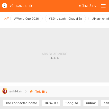
VỀ TRANG CHỦ
MỚI NHẤT
MỚI NHẤT
#World Cup 2026
#Sống xanh - Chạy điện
#Hành chính
Xem thêm
Tek-life
The connected home
HOW-TO
Sống số
Unbox
Xem