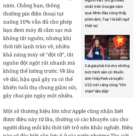
Người Việt tìm gì nhiều
năm. Chẳng hạn, thông
nhất trên Google năm
thường pin điện thoại tụt
qua: Nhìn đâu cũng thấy
phim ảnh, Top 1 là bất ngờ
xuống 10% vẫn đủ cho phép
thật sự
bạn đem máy đi cắm sạc mà
không tắt nguồn, nhưng khi
thời tiết lạnh tràn về, nhiều
khả năng máy sẽ "đột tử", tắt
nguồn đột ngột rất nhanh mà
Cái giá phải trả cho những
không thể lường trước. Về lâu
bức hình sân cỏ: Muốn
về dài, hậu quả gây ra có thể
ảnh thầy Park và tuyển
U22 nét căng cũng "tốn
khiến tuổi thọ chung giảm sút,
thận" lắm đấy!
gây chai pin ngày một nhiều.
Một số thương hiệu lớn như Apple cũng nhận biết
được điều này từ lâu, thường có các khuyến cáo cho
người dùng mỗi khi thời tiết trở nên khắc nghiệt. Điều
này sẽ đặc biệt cần lưu ý ở các nước phương Tây, với