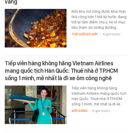
vàng
Một khu mỏ từng được khai thác
thủ công hơn 1 thế kỷ trước đang
trở lại tâm điểm chú ý, hé lộ mục
tiêu thăm dò tương đương…
THẾ GIỚI ĐÓ ĐÂY
-
6 giờ trước
Tiếp viên hàng không hãng Vietnam Airlines
mang quốc tịch Hàn Quốc: Thuê nhà ở TP.HCM
sống 1 mình, mê nhất là đi xe ôm công nghệ
Tiếp viên hàng không hãng
Vietnam Airlines mang quốc tịch
Hàn Quốc: Thuê nhà ở TP.HCM
sống 1 mình, mê nhất là đi xe…
ĐỜI SỐNG
-
6 giờ trước