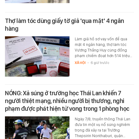
Thợ làm tóc dùng giấy tờ giả 'qua mặt' 4 ngân
hàng
Làm giả hồ sơ vay vốn để qua
mặt 4 ngân hàng, thợ làm tóc
Vương Thắng Huy cùng đồng
phạm chiếm đoạt hơn 514 triệu…
XÃ HỘI
-
6 giờ trước
NÓNG: Xả súng ở trường học Thái Lan khiến 7
người thiệt mạng, nhiều người bị thương, nghi
phạm được phát hiện tử vong trong 1 phòng học
Ngày 7/8, truyền thông Thái Lan
đưa tin một vụ nổ súng nghiêm
trọng đã xảy ra tại Trường
Thepsirin Nonthaburi, quận…