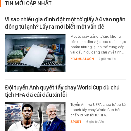
TIN MỚI CẬP NHẬT
Vì sao nhiều gia đình đặt một tờ giấy A4 vào ngăn
đông tủ lạnh? Lấy ra mới biết một vấn đề
Một tờ giấy trắng tưởng không
liên quan đến việc bảo quản thực
phẩm nhưng lại có thể cung cấp
vài dấu hiệu đáng chú ý về tình…
XEM MUA LUÔN
-
7 giờ trước
Đội tuyển Anh quyết tẩy chay World Cup dù chủ
tịch FIFA đã cúi đầu xin lỗi
Tuyển Anh và UEFA chưa từ bỏ kế
hoạch tẩy chay World Cup bất
chấp lời xin lỗi từ FIFA.
SPORT
-
6 giờ trước