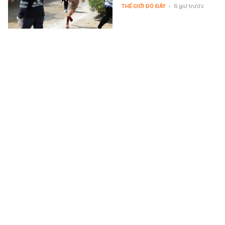
THẾ GIỚI ĐÓ ĐÂY
-
6 giờ trước
Câu trả lời cho chuyện hẹn hò của 1 Anh Trai Say Hi
với mỹ nhân tỷ view sau 10 năm đồn đoán
Mối quan hệ giữa một Anh Trai và
mỹ nhân này vốn là chủ đề được
bàn tán suốt nhiều năm.
MUSIK
-
6 giờ trước
"Choáng" với món quà nam diễn viên tặng con gái
riêng của vợ dịp sinh nhật 18 tuổi: Cho con "áo
giáp" còn quan trọng hơn những chiếc váy đẹp
Món quà này nhanh chóng gây