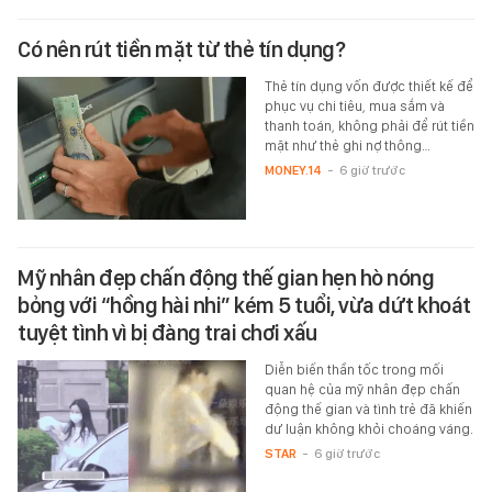
Có nên rút tiền mặt từ thẻ tín dụng?
Thẻ tín dụng vốn được thiết kế để
phục vụ chi tiêu, mua sắm và
thanh toán, không phải để rút tiền
mặt như thẻ ghi nợ thông…
MONEY.14
-
6 giờ trước
Mỹ nhân đẹp chấn động thế gian hẹn hò nóng
bỏng với “hồng hài nhi” kém 5 tuổi, vừa dứt khoát
tuyệt tình vì bị đàng trai chơi xấu
Diễn biến thần tốc trong mối
quan hệ của mỹ nhân đẹp chấn
động thế gian và tình trẻ đã khiến
dư luận không khỏi choáng váng.
STAR
-
6 giờ trước