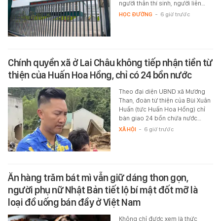
người thân thí sinh, người liên…
HỌC ĐƯỜNG
-
6 giờ trước
Chính quyền xã ở Lai Châu không tiếp nhận tiền từ
thiện của Huấn Hoa Hồng, chỉ có 24 bồn nước
Theo đại diện UBND xã Mường
Than, đoàn từ thiện của Bùi Xuân
Huấn (tức Huấn Hoa Hồng) chỉ
bàn giao 24 bồn chứa nước…
XÃ HỘI
-
6 giờ trước
Ăn hàng trăm bát mì vẫn giữ dáng thon gọn,
người phụ nữ Nhật Bản tiết lộ bí mật đốt mỡ là
loại đồ uống bán đầy ở Việt Nam
Không chỉ được xem là thức