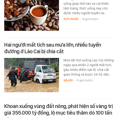
uống giúp tỉnh táo và cải thiện
tâm trạng, thức uống này còn
được nhiều người truyền tai…
SỨC KHỎE
-
6 giờ trước
Hai người mất tích sau mưa lớn, nhiều tuyến
đường ở Lào Cai bị chia cắt
Mưa lớn trút xuống Lào Cai những
ngày qua khiến 2 người mất tích,
gây nhiều điểm sạt lở, chia cắt
giao thông và buộc 34 hộ dân…
XÃ HỘI
-
6 giờ trước
Khoan xuống vùng đất nông, phát hiện số vàng trị
giá 355.000 tỷ đồng, lộ mục tiêu thăm dò 100 tấn