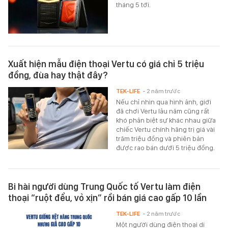
tháng 5 tới.
Xuất hiện mẫu điện thoại Vertu có giá chỉ 5 triệu
đồng, đùa hay thật đây?
TEK-LIFE
- 2 năm trước
Nếu chỉ nhìn qua hình ảnh, giới
đã chơi Vertu lâu năm cũng rất
khó phân biệt sự khác nhau giữa
chiếc Vertu chính hãng trị giá vài
trăm triệu đồng và phiên bản
được rao bán dưới 5 triệu đồng.
Bi hài người dùng Trung Quốc tố Vertu làm điện
thoại “ruột đểu, vỏ xịn” rồi bán giá cao gấp 10 lần
TEK-LIFE
- 2 năm trước
Một người dùng điện thoại di