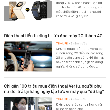
động VERTU phàn nàn: "Cạn lời.
Tôi đã chi hơn 70 triệu đồng cho
một chiếc điện thoại mà người
khác mua với giá 1/10”.
Điện thoại tiền tỉ cũng bị lừa đảo máy 2G thành 4G
TEK-LIFE
- 2 năm trước
Những người sử dụng Vertu đời
cũ với sóng 2G đến khi cắt sóng
2G chuyển sang sóng 4G thì máy
này sẽ trở thành cục gạch đúng
nghĩa, không sử dụng được.
Chi gần 100 triệu mua điện thoại Vertu, người phụ
nữ đòi trả lại hàng ngay lập tức vì máy quá “đơ lag”
TEK-LIFE
- 2 năm trước
Điện thoại siêu sang nhưng vẫn
bị khách hàng chê.