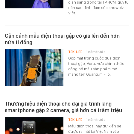
gian sang trọng tại TP.HCM, quy tụ
dàn sao đình đám của showbiz
Việt.
Cận cảnh mẫu điện thoại gập có giá lên đến hơn
nửa tỉ đồng
TEK-LIFE
- 1 năm trước
Góp mặt trong cuộc đua điện
thoại gập, Vertu vừa chính thức
công bố mẫu sản phẩm mới
mang tên Quantum Flip.
Thương hiệu điện thoại cho đại gia trình làng
smartphone gập 2 camera, giá hơn cả trăm triệu
TEK-LIFE
- 1 năm trước
Mẫu điện thoại này dự kiến sẽ
được ra mắt tại Việt Nam vào