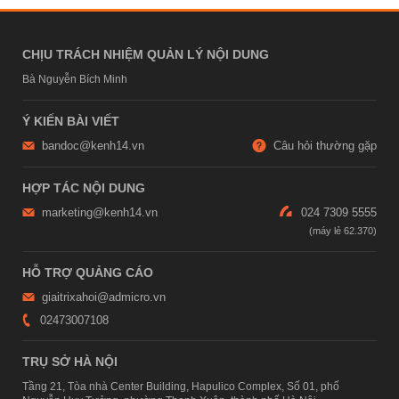
CHỊU TRÁCH NHIỆM QUẢN LÝ NỘI DUNG
Bà Nguyễn Bích Minh
Ý KIẾN BÀI VIẾT
bandoc@kenh14.vn
Câu hỏi thường gặp
HỢP TÁC NỘI DUNG
marketing@kenh14.vn
024 7309 5555
HỖ TRỢ QUẢNG CÁO
giaitrixahoi@admicro.vn
02473007108
TRỤ SỞ HÀ NỘI
Tầng 21, Tòa nhà Center Building, Hapulico Complex, Số 01, phố