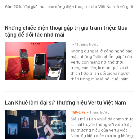
Gần 20% "đại gia" mua các dòng điện thoại xa xỉ ở Việt Nam là nữ giới.
Những chiếc điện thoại gập trị giá trăm triệu: Quà
tặng để đối tác nhớ mãi
- 11 tháng trước
Không dừng lại ở công nghệ bảo
mật, những “siêu phẩm gập” của
Vertu còn mang hơi thở thời
trang cao cấp, là món quà xa xỉ
thích hợp tri ân đối tác và người
thân trong mùa lễ hội cuối năm.
Lan Khuê làm đại sứ thương hiệu Vertu Việt Nam
TEK-LIFE
- 1 năm trước
Siêu mẫu Lan Khuê đã chính thức
ra mắt truyền thông với vai trò đại
sứ thương hiệu của Vertu Việt
Nam. Sự kiện diễn ra trong không