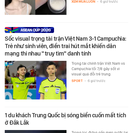
XEM MUA LUÔN
-
6 giờ trước
Sốc visual trọng tài trận Việt Nam 3-1 Campuchia:
Trẻ như sinh viên, điển trai hút mắt khiến dân
mạng thi nhau "truy tìm" danh tính
Trọng tài chính trận Việt Nam vs
Campuchia tối 7/8 gây sốt vì
visual quá đỗi trẻ trung.
SPORT
-
6 giờ trước
1 du khách Trung Quốc bị sóng biển cuốn mất tích
ở Đắk Lắk
Trong lúc đứng gần mép nước tại