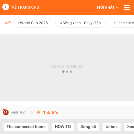
VỀ TRANG CHỦ
MỚI NHẤT
MỚI NHẤT
#World Cup 2026
#Sống xanh - Chạy điện
#Hành chính
Xem thêm
Tek-life
The connected home
HOW-TO
Sống số
Unbox
Xem