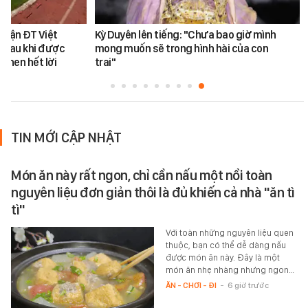
 trận ĐT Việt
Kỳ Duyên lên tiếng: "Chưa bao giờ mình
 sau khi được
mong muốn sẽ trong hình hài của con
khen hết lời
trai"
TIN MỚI CẬP NHẬT
Món ăn này rất ngon, chỉ cần nấu một nồi toàn
nguyên liệu đơn giản thôi là đủ khiến cả nhà "ăn tì
tì"
Với toàn những nguyên liệu quen
thuộc, bạn có thể dễ dàng nấu
được món ăn này. Đây là một
món ăn nhẹ nhàng nhưng ngon…
ĂN - CHƠI - ĐI
-
6 giờ trước