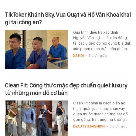
TikToker Khánh Sky, Vua Quạt và Hồ Văn Khoa khai
gì tại công an?
Quá trình điều tra xác định
Nguyễn Văn Hợi nhiều lần đăng
tải các video có nội dung bịa đặt,
xúc phạm danh dự, nhân phẩm…
XÃ HỘI
-
5 giờ trước
Clean Fit: Công thức mặc đẹp chuẩn quiet luxury
từ những món đồ cơ bản
Clean Fit chính là cách biến áo
thun, quần jeans hay chân váy
quen thuộc thành những set đồ
gọn gàng, trẻ trung mà không…
BEAUTY & FASHION
-
5 giờ trước