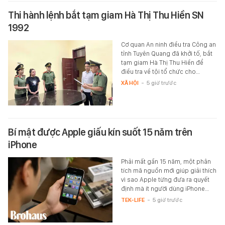
Thi hành lệnh bắt tạm giam Hà Thị Thu Hiền SN
1992
Cơ quan An ninh điều tra Công an
tỉnh Tuyên Quang đã khởi tố, bắt
tạm giam Hà Thị Thu Hiền để
điều tra về tội tổ chức cho…
XÃ HỘI
-
5 giờ trước
Bí mật được Apple giấu kín suốt 15 năm trên
iPhone
Phải mất gần 15 năm, một phân
tích mã nguồn mới giúp giải thích
vì sao Apple từng đưa ra quyết
định mà ít người dùng iPhone…
TEK-LIFE
-
5 giờ trước