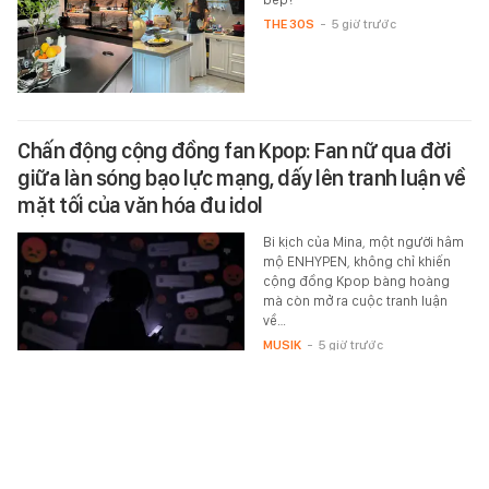
THE 30S
-
5 giờ trước
Chấn động cộng đồng fan Kpop: Fan nữ qua đời
giữa làn sóng bạo lực mạng, dấy lên tranh luận về
mặt tối của văn hóa đu idol
Bi kịch của Mina, một người hâm
mộ ENHYPEN, không chỉ khiến
cộng đồng Kpop bàng hoàng
mà còn mở ra cuộc tranh luận
về…
MUSIK
-
5 giờ trước
Phỏng vấn nóng Đình Bắc: "Tôi không quan tâm
đến danh hiệu cá nhân, tập thể ĐT Việt Nam là