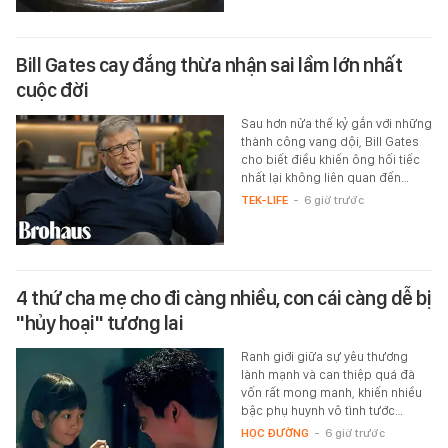
Bill Gates cay đắng thừa nhận sai lầm lớn nhất
cuộc đời
Sau hơn nửa thế kỷ gắn với những
thành công vang dội, Bill Gates
cho biết điều khiến ông hối tiếc
nhất lại không liên quan đến…
TEK-LIFE
-
6 giờ trước
4 thứ cha mẹ cho đi càng nhiều, con cái càng dễ bị
"hủy hoại" tương lai
Ranh giới giữa sự yêu thương
lành mạnh và can thiệp quá đà
vốn rất mong manh, khiến nhiều
bậc phụ huynh vô tình tước…
HỌC ĐƯỜNG
-
6 giờ trước