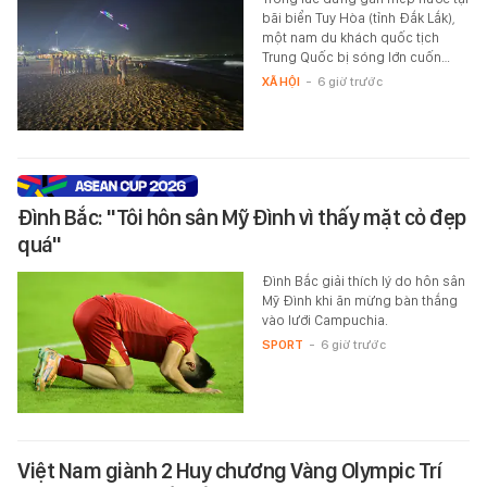
bãi biển Tuy Hòa (tỉnh Đắk Lắk),
một nam du khách quốc tịch
Trung Quốc bị sóng lớn cuốn…
XÃ HỘI
-
6 giờ trước
Đình Bắc: "Tôi hôn sân Mỹ Đình vì thấy mặt cỏ đẹp
quá"
Đình Bắc giải thích lý do hôn sân
Mỹ Đình khi ăn mừng bàn thắng
vào lưới Campuchia.
SPORT
-
6 giờ trước
Việt Nam giành 2 Huy chương Vàng Olympic Trí