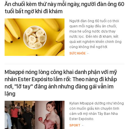
Ăn chuối kèm thứ này mỗi ngày, người đàn ông 60
tuổi bất ngờ khi đi khám
Người đàn ông 60 tuổi có thói
quen mỗi ngày đều ăn chuối,
mùa hè uống nước dừa thay
nước lọc. Đến khi đi khám, kết
quả xét nghiệm khiến chính ông
cũng không thể ngờ tới.
SỨC KHỎE
-
Mbappé nóng lòng công khai danh phận với mỹ
nhân Ester Expósito lắm rồi: Theo nàng đi khắp
nơi, "lỡ tay" đăng ảnh nhưng đàng gái vẫn im
lặng
Kylian Mbappé dường như không
còn muốn giấu kín chuyện tình
cảm với mỹ nhân Tây Ban Nha
Ester Expósito.
SPORT
-