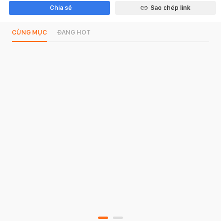
Chia sẻ
Sao chép link
CÙNG MỤC
ĐANG HOT