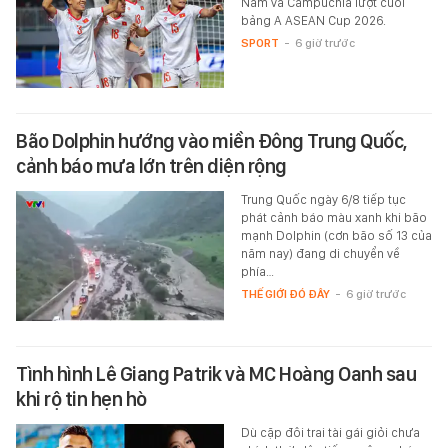
Nam và Campuchia lượt cuối
bảng A ASEAN Cup 2026.
SPORT
-
6 giờ trước
Bão Dolphin hướng vào miền Đông Trung Quốc,
cảnh báo mưa lớn trên diện rộng
Trung Quốc ngày 6/8 tiếp tục
phát cảnh báo màu xanh khi bão
mạnh Dolphin (cơn bão số 13 của
năm nay) đang di chuyển về
phía…
THẾ GIỚI ĐÓ ĐÂY
-
6 giờ trước
Tình hình Lê Giang Patrik và MC Hoàng Oanh sau
khi rộ tin hẹn hò
Dù cặp đôi trai tài gái giỏi chưa