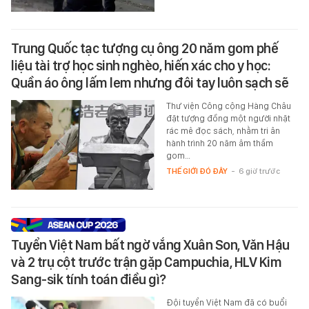
Trung Quốc tạc tượng cụ ông 20 năm gom phế
liệu tài trợ học sinh nghèo, hiến xác cho y học:
Quần áo ông lấm lem nhưng đôi tay luôn sạch sẽ
Thư viện Công cộng Hàng Châu
đặt tượng đồng một người nhặt
rác mê đọc sách, nhằm tri ân
hành trình 20 năm âm thầm
gom…
THẾ GIỚI ĐÓ ĐÂY
-
6 giờ trước
Tuyển Việt Nam bất ngờ vắng Xuân Son, Văn Hậu
và 2 trụ cột trước trận gặp Campuchia, HLV Kim
Sang-sik tính toán điều gì?
Đội tuyển Việt Nam đã có buổi