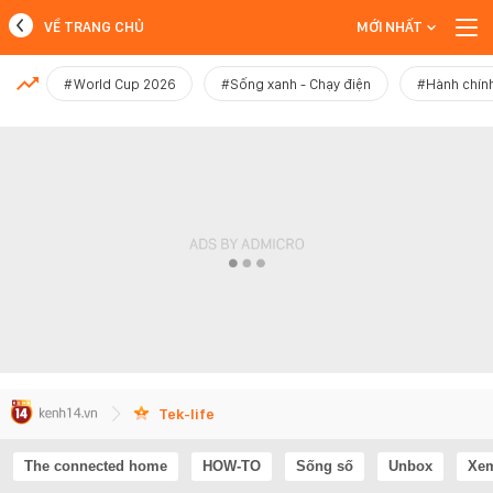
VỀ TRANG CHỦ
MỚI NHẤT
MỚI NHẤT
#World Cup 2026
#Sống xanh - Chạy điện
#Hành chính
Xem thêm
Tek-life
The connected home
HOW-TO
Sống số
Unbox
Xem