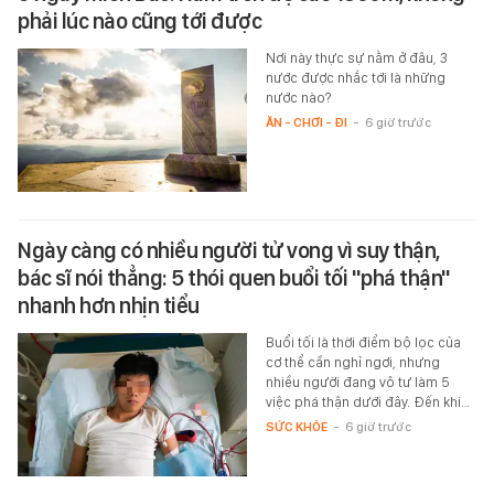
phải lúc nào cũng tới được
Nơi này thực sự nằm ở đâu, 3
nước được nhắc tới là những
nước nào?
ĂN - CHƠI - ĐI
-
6 giờ trước
Ngày càng có nhiều người tử vong vì suy thận,
bác sĩ nói thẳng: 5 thói quen buổi tối "phá thận"
nhanh hơn nhịn tiểu
Buổi tối là thời điểm bộ lọc của
cơ thể cần nghỉ ngơi, nhưng
nhiều người đang vô tư làm 5
việc phá thận dưới đây. Đến khi…
SỨC KHỎE
-
6 giờ trước