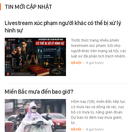
TIN MỚI CẬP NHẬT
Livestream xúc phạm người khác có thể bị xử lý
hình sự
Trước thực trạng nhiều phiên
livestream xúc phạm, bôi nhọ
người khác trên mạng xã hội, các
luật sư đã phân tích trách nhiệm…
XÃ HỘI
-
6 giờ trước
Miền Bắc mưa đến bao giờ?
Hôm nay (7/8), miền Bắc tiếp tục
có mưa rào và dông rải rác, cục
bộ có mưa to, nắng gián đoạn.
Dự báo từ đêm nay mưa giảm,
từ…
XÃ HỘI
-
6 giờ trước