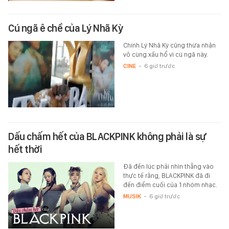
Cú ngã ê chề của Lý Nhã Kỳ
Chính Lý Nhã Kỳ cũng thừa nhận
vô cùng xấu hổ vì cú ngã này.
CINE
-
6 giờ trước
Dấu chấm hết của BLACKPINK không phải là sự
hết thời
Đã đến lúc phải nhìn thẳng vào
thực tế rằng, BLACKPINK đã đi
đến điểm cuối của 1 nhóm nhạc.
MUSIK
-
6 giờ trước