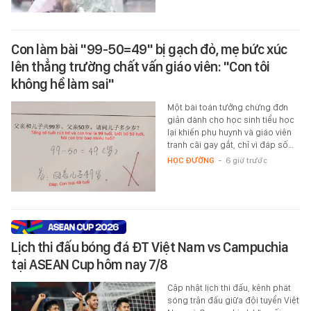
Con làm bài "99-50=49" bị gạch đỏ, mẹ bức xúc
lên thẳng trường chất vấn giáo viên: "Con tôi
không hề làm sai"
Một bài toán tưởng chừng đơn
giản dành cho học sinh tiểu học
lại khiến phụ huynh và giáo viên
tranh cãi gay gắt, chỉ vì đáp số…
HỌC ĐƯỜNG
-
6 giờ trước
Lịch thi đấu bóng đá ĐT Việt Nam vs Campuchia
tại ASEAN Cup hôm nay 7/8
Cập nhật lịch thi đấu, kênh phát
sóng trận đấu giữa đội tuyển Việt