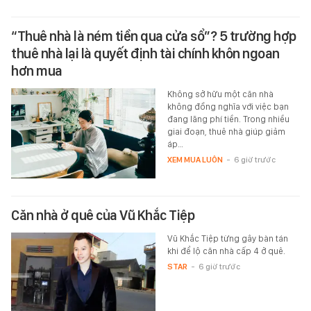
“Thuê nhà là ném tiền qua cửa sổ”? 5 trường hợp
thuê nhà lại là quyết định tài chính khôn ngoan
hơn mua
Không sở hữu một căn nhà
không đồng nghĩa với việc bạn
đang lãng phí tiền. Trong nhiều
giai đoạn, thuê nhà giúp giảm
áp…
XEM MUA LUÔN
-
6 giờ trước
Căn nhà ở quê của Vũ Khắc Tiệp
Vũ Khắc Tiệp từng gây bàn tán
khi để lộ căn nhà cấp 4 ở quê.
STAR
-
6 giờ trước