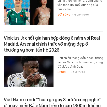
chính thức lên tiếng, công chúng
vẫn theo dõi mối quan hệ của
của cả hai.
ĐỜI SỐNG
-
6 giờ trước
Vinicius Jr chốt gia hạn hợp đồng 6 năm với Real
Madrid, Arsenal chính thức vỡ mộng đẹp ở
thương vụ bom tấn hè 2026
Sau nhiều tháng đồn đoán, tương
lai của Vinicius Jr cuối cùng cũng
đã được định đoạt.
SPORT
-
6 giờ trước
Việt Nam có nơi "1 con gà gáy 3 nước cùng nghe"
ở ngay miền Bắc: Nằm trên độ cao 1800m, không