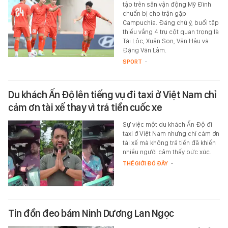
tập trên sân vận động Mỹ Đình
chuẩn bị cho trận gặp
Campuchia. Đáng chú ý, buổi tập
thiếu vắng 4 trụ cột quan trọng là
Tài Lộc, Xuân Son, Văn Hậu và
Đặng Văn Lâm.
SPORT
-
Du khách Ấn Độ lên tiếng vụ đi taxi ở Việt Nam chỉ
cảm ơn tài xế thay vì trả tiền cuốc xe
Sự việc một du khách Ấn Độ đi
taxi ở Việt Nam nhưng chỉ cảm ơn
tài xế mà không trả tiền đã khiến
nhiều người cảm thấy bức xúc.
THẾ GIỚI ĐÓ ĐÂY
-
Tin đồn đeo bám Ninh Dương Lan Ngọc