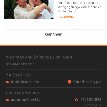
hội đỗ cao học, phụ huynh đã
không ngần ngại dồn khoản tiền
lớn để đầu tư.
HỌC ĐƯỜNG
-
Xem thêm
CHỊU TRÁCH NHIỆM QUẢN LÝ NỘI DUNG
Bà Nguyễn Bích Minh
Ý KIẾN BÀI VIẾT
bandoc@kenh14.vn
Câu hỏi thường gặp
HỢP TÁC NỘI DUNG
marketing@kenh14.vn
024 7309 5555