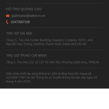
HỖ TRỢ QUẢNG CÁO
giaitrixahoi@admicro.vn
02473007108
TRỤ SỞ HÀ NỘI
Tầng 21, Tòa nhà Center Building, Hapulico Complex, Số 01, phố
Nguyễn Huy Tưởng, phường Thanh Xuân, thành phố Hà Nội
TRỤ SỞ TP.HỒ CHÍ MINH
Tầng 4, Tòa nhà 123, số 127 Võ Văn Tần, Phường Xuân Hòa, TPHCM
Giấy phép thiết lập trang thông tin điện tử tổng hợp trên mạng số
2215/GP-TTĐT do Sở Thông tin và Truyền thông Hà Nội cấp ngày 10
tháng 4 năm 2019
© Copyright 2007 - 2026 – Công ty Cổ phần VCCorp