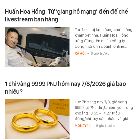
Huấn Hoa Hồng: Từ ‘giang hồ mạng’ đến đế chế
livestream bán hàng
Trước khi bị lực lượng chức năng
khám xét nhà, Huấn Hoa Hồng
từng đứng tên nhiều công ty,
đồng thời kinh doanh online,…
XÃ HỘI
-
6 giờ trước
1 chỉ vàng 9999 PNJ hôm nay 7/8/2026 giá bao
nhiêu?
Lúc 7h sáng nay 7/8, giá vàng
9999 tại PNJ được niêm yết trong
khoảng 13,65 - 14,27 triệu
đồng/chỉ, tùy sản phầm và giá…
MONEY.14
-
6 giờ trước