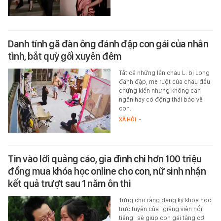
Danh tính gã đàn ông đánh đập con gái của nhân
tình, bắt quỳ gối xuyên đêm
Tất cả những lần cháu L. bị Long
đánh đập, mẹ ruột của cháu đều
chứng kiến nhưng không can
ngăn hay có động thái bảo vệ
con.
XÃ HỘI
-
Tin vào lời quảng cáo, gia đình chi hơn 100 triệu
đồng mua khóa học online cho con, nữ sinh nhận
kết quả trượt sau 1 năm ôn thi
Từng cho rằng đăng ký khóa học
trực tuyến của "giảng viên nổi
tiếng" sẽ giúp con gái tăng cơ