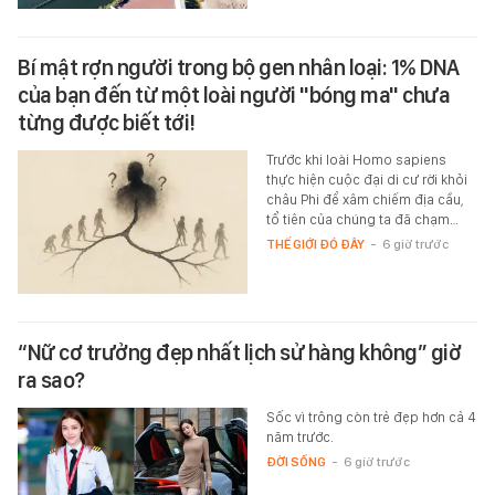
Bí mật rợn người trong bộ gen nhân loại: 1% DNA
của bạn đến từ một loài người "bóng ma" chưa
từng được biết tới!
Trước khi loài Homo sapiens
thực hiện cuộc đại di cư rời khỏi
châu Phi để xâm chiếm địa cầu,
tổ tiên của chúng ta đã chạm…
THẾ GIỚI ĐÓ ĐÂY
-
6 giờ trước
“Nữ cơ trưởng đẹp nhất lịch sử hàng không” giờ
ra sao?
Sốc vì trông còn trẻ đẹp hơn cả 4
năm trước.
ĐỜI SỐNG
-
6 giờ trước