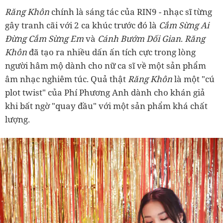
Răng Khôn
chính là sáng tác của RIN9 - nhạc sĩ từng
gây tranh cãi với 2 ca khúc trước đó là
Cắm Sừng Ai
Đừng Cắm Sừng Em
và
Cánh Bướm Dối Gian
.
Răng
Khôn
đã tạo ra nhiều dấn ấn tích cực trong lòng
người hâm mộ dành cho nữ ca sĩ về một sản phẩm
âm nhạc nghiêm túc. Quả thật
Răng Khôn
là một "cú
plot twist" của Phí Phương Anh dành cho khán giả
khi bất ngờ "quay đầu" với một sản phẩm khá chất
lượng.