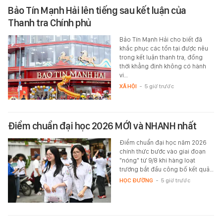
Bảo Tín Mạnh Hải lên tiếng sau kết luận của
Thanh tra Chính phủ
Bảo Tín Mạnh Hải cho biết đã
khắc phục các tồn tại được nêu
trong kết luận thanh tra, đồng
thời khẳng định không có hành
vi…
XÃ HỘI
-
5 giờ trước
Điểm chuẩn đại học 2026 MỚI và NHANH nhất
Điểm chuẩn đại học năm 2026
chính thức bước vào giai đoạn
"nóng" từ 9/8 khi hàng loạt
trường bắt đầu công bố kết quả…
HỌC ĐƯỜNG
-
5 giờ trước