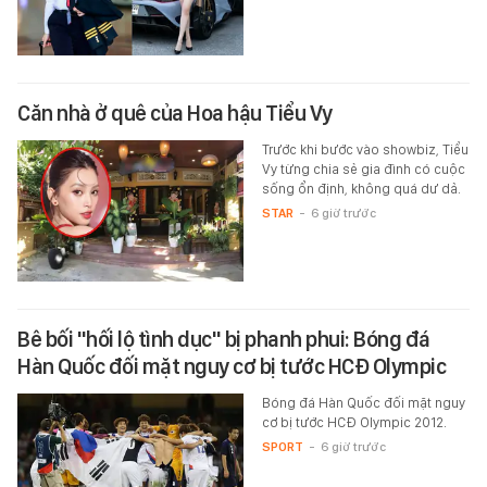
Căn nhà ở quê của Hoa hậu Tiểu Vy
Trước khi bước vào showbiz, Tiểu
Vy từng chia sẻ gia đình có cuộc
sống ổn định, không quá dư dả.
STAR
-
6 giờ trước
Bê bối "hối lộ tình dục" bị phanh phui: Bóng đá
Hàn Quốc đối mặt nguy cơ bị tước HCĐ Olympic
Bóng đá Hàn Quốc đối mặt nguy
cơ bị tước HCĐ Olympic 2012.
SPORT
-
6 giờ trước