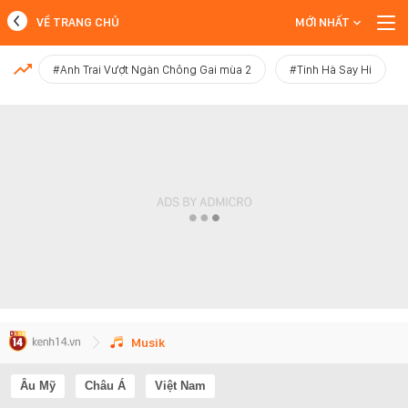
VỀ TRANG CHỦ
MỚI NHẤT
MỚI NHẤT
#Anh Trai Vượt Ngàn Chông Gai mùa 2
#Tinh Hà Say Hi
Xem thêm
Musik
Âu Mỹ
Châu Á
Việt Nam