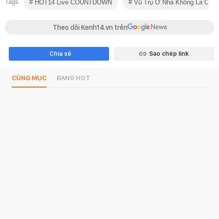
Tags
HOT14 Live COUNTDOWN
Vũ Trụ Ở Nhà Không La Cà
Theo dõi Kenh14.vn trên
Chia sẻ
Sao chép link
CÙNG MỤC
ĐANG HOT