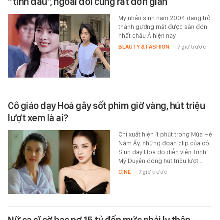
"tình đầu", ngoài đời cũng rất đơn giản
Mỹ nhân sinh năm 2004 đang trở
thành gương mặt được săn đón
nhất châu Á hiện nay.
BEAUTY & FASHION
-
7 giờ trước
Cô giáo dạy Hoá gây sốt phim giờ vàng, hút triệu
lượt xem là ai?
Chỉ xuất hiện ít phút trong Mùa Hè
Năm Ấy, những đoạn clip của cô
Sinh dạy Hoá do diễn viên Trình
Mỹ Duyên đóng hút triệu lượt…
CINE
-
7 giờ trước
Nữ ca sĩ cờ bạc nợ 15 tỷ đến mức phải ly thân