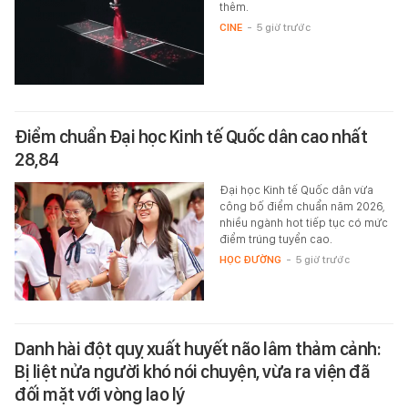
thêm.
CINE
-
5 giờ trước
Điểm chuẩn Đại học Kinh tế Quốc dân cao nhất
28,84
Đại học Kinh tế Quốc dân vừa
công bố điểm chuẩn năm 2026,
nhiều ngành hot tiếp tục có mức
điểm trúng tuyển cao.
HỌC ĐƯỜNG
-
5 giờ trước
Danh hài đột quỵ xuất huyết não lâm thảm cảnh:
Bị liệt nửa người khó nói chuyện, vừa ra viện đã
đối mặt với vòng lao lý