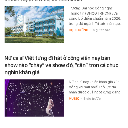
Trường Đại học Công nghệ
Thông tin (ĐHQG TP.HCM) vừa
công bố điểm chuẩn năm 2026,
trong đó ngành Trí tuệ nhân tạo…
HỌC ĐƯỜNG
-
6 giờ trước
Nữ ca sĩ Việt từng đi hát ở công viên nay bán
show nào “cháy” vé show đó, “cân” trọn cả chục
nghìn khán giả
Nữ ca sĩ này khiến khán giả xúc
động khi sau nhiều nỗ lực đã
nhận được quả ngọt xứng đáng.
MUSIK
-
6 giờ trước