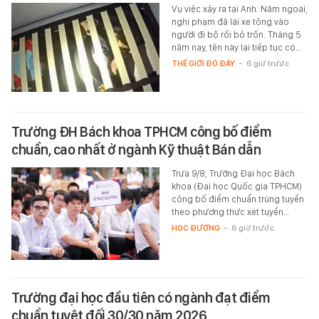
Vụ việc xảy ra tại Anh. Năm ngoái,
nghi phạm đã lái xe tông vào
người đi bộ rồi bỏ trốn. Tháng 5
năm nay, tên này lại tiếp tục có…
THẾ GIỚI ĐÓ ĐÂY
-
6 giờ trước
Trường ĐH Bách khoa TPHCM công bố điểm
chuẩn, cao nhất ở ngành Kỹ thuật Bán dẫn
Trưa 9/8, Trường Đại học Bách
khoa (Đại học Quốc gia TPHCM)
công bố điểm chuẩn trúng tuyển
theo phương thức xét tuyển…
HỌC ĐƯỜNG
-
6 giờ trước
Trường đại học đầu tiên có ngành đạt điểm
chuẩn tuyệt đối 30/30 năm 2026