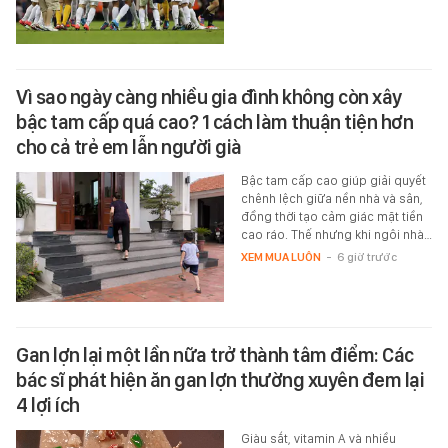
Vì sao ngày càng nhiều gia đình không còn xây
bậc tam cấp quá cao? 1 cách làm thuận tiện hơn
cho cả trẻ em lẫn người già
Bậc tam cấp cao giúp giải quyết
chênh lệch giữa nền nhà và sân,
đồng thời tạo cảm giác mặt tiền
cao ráo. Thế nhưng khi ngôi nhà…
XEM MUA LUÔN
-
6 giờ trước
Gan lợn lại một lần nữa trở thành tâm điểm: Các
bác sĩ phát hiện ăn gan lợn thường xuyên đem lại
4 lợi ích
Giàu sắt, vitamin A và nhiều