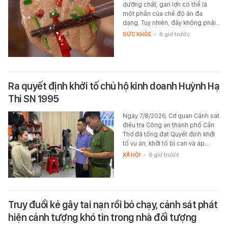
dưỡng chất, gan lợn có thể là
một phần của chế độ ăn đa
dạng. Tuy nhiên, đây không phải…
SỨC KHỎE
-
6 giờ trước
Ra quyết định khởi tố chủ hộ kinh doanh Huỳnh Hạ
Thi SN 1995
Ngày 7/8/2026, Cơ quan Cảnh sát
điều tra Công an thành phố Cần
Thơ đã tống đạt Quyết định khởi
tố vụ án, khởi tố bị can và áp…
XÃ HỘI
-
6 giờ trước
Truy đuổi kẻ gây tai nạn rồi bỏ chạy, cảnh sát phát
hiện cảnh tượng khó tin trong nhà đối tượng