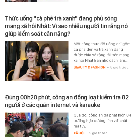
Thức uống "cà phê trà xanh" đang phủ sóng
mạng xã hội Nhật: Vì sao nhiều người tin rằng nó
giúp kiểm soát cân nặng?
Một công thức đồ uống chỉ gồm
cà phê đen và trà xanh đang
được chia sẻ rộng rãi trên mạng
xã hội Nhật Bản nhờ cách làm…
BEAUTY & FASHION
-
5 giờ trước
Đúng 00h20 phút, công an đồng loạt kiểm tra 82
người ở các quán internet và karaoke
Qua đó, công an đã phát hiện 04
trường hợp dương tính với chất
ma túy.
XÃ HỘI
-
5 giờ trước