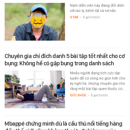
Nam diễn viên này đang đối diện
với lao lý, bệnh tật và nợ nần.
STAR
-
5 giờ trước
Chuyên gia chỉ đích danh 5 bài tập tốt nhất cho cơ
bụng: Không hề có gập bụng trong danh sách
Nhiều người đang tích cực tập
luyện để có vòng eo gọn hơn cho
kỳ nghỉ hè, nhưng chuyên gia cho
rằng một bài tập quen thuộc có…
SỨC KHỎE
-
5 giờ trước
Mbappé chứng minh dù là cầu thủ nổi tiếng hàng