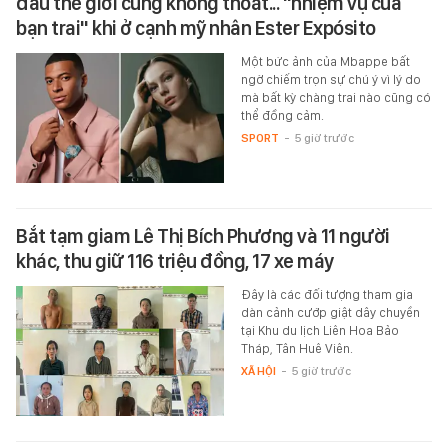
đầu thế giới cũng không thoát... "nhiệm vụ của
bạn trai" khi ở cạnh mỹ nhân Ester Expósito
Một bức ảnh của Mbappe bất
ngờ chiếm trọn sự chú ý vì lý do
mà bất kỳ chàng trai nào cũng có
thể đồng cảm.
SPORT
-
5 giờ trước
Bắt tạm giam Lê Thị Bích Phương và 11 người
khác, thu giữ 116 triệu đồng, 17 xe máy
Đây là các đối tượng tham gia
dàn cảnh cướp giật dây chuyền
tại Khu du lịch Liên Hoa Bảo
Tháp, Tân Huê Viên.
XÃ HỘI
-
5 giờ trước