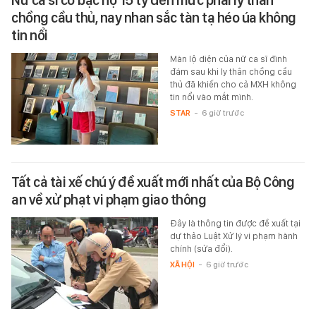
chồng cầu thủ, nay nhan sắc tàn tạ héo úa không
tin nổi
Màn lộ diện của nữ ca sĩ đình
đám sau khi ly thân chồng cầu
thủ đã khiến cho cả MXH không
tin nổi vào mắt mình.
STAR
-
6 giờ trước
Tất cả tài xế chú ý đề xuất mới nhất của Bộ Công
an về xử phạt vi phạm giao thông
Đây là thông tin được đề xuất tại
dự thảo Luật Xử lý vi phạm hành
chính (sửa đổi).
XÃ HỘI
-
6 giờ trước