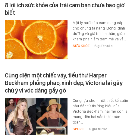
8 lợi ích sức khỏe của trái cam bạn chưa bao giờ
biết
Một ly nước ép cam cung cấp
cho chúng ta năng lượng, dinh
dưỡng và giá trị tinh thần, giúp
khám phá niềm đam mê và vẻ…
SỨC KHỎE
-
6 giờ trước
Cùng diện một chiếc váy, tiểu thư Harper
Beckham phổng phao, xinh đẹp, Victoria lại gây
chú ý vì vóc dáng gầy gò
Cùng lựa chọn một thiết kế satin
nâu đến từ thương hiệu của
Victoria Beckham, hai mẹ con lại
mang đến hai sắc thái hoàn
toàn…
SPORT
-
6 giờ trước