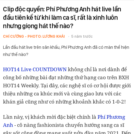
Clip độc quyền: Phí Phương Anh hát live lần
đầu tiên kể từ khi làm ca sĩ, rất là xinh luôn
nhưng giọng hát thế nào?
CHÍ CƯỜNG - PHOTO: LƯƠNG KHẢI
5 năm trước
Lần đầu hát live trên sân khấu, Phí Phương Anh đã có màn thể hiện
như thế nào?
HOT14 Live COUNTDOWN
không chỉ là nơi dành để
công bố những bài đạt những thứ hạng cao trên BXH
HOT14 Weekly. Tại đây, các nghệ sĩ có cơ hội được giới
thiệu những ca khúc mới và cùng giao lưu với các
khán giả cũng như có những khoảnh khắc có 1-0-2!
Phí Phương
Lần này, vị khách mời đặc biệt chính là
Anh
- cô nàng fashionista chuyển hướng sang ca sĩ
gây sốt cộng đồng mạng suốt nửa đầu năm 2021. Đến