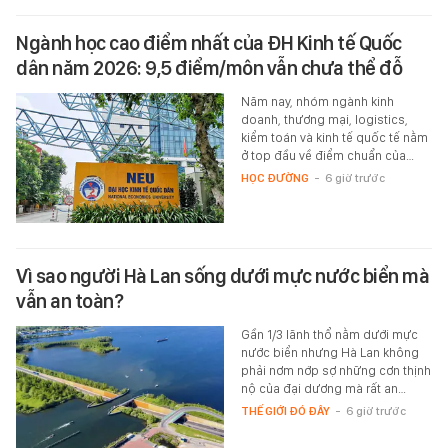
Ngành học cao điểm nhất của ĐH Kinh tế Quốc
dân năm 2026: 9,5 điểm/môn vẫn chưa thể đỗ
Năm nay, nhóm ngành kinh
doanh, thương mại, logistics,
kiểm toán và kinh tế quốc tế nằm
ở top đầu về điểm chuẩn của…
HỌC ĐƯỜNG
-
6 giờ trước
Vì sao người Hà Lan sống dưới mực nước biển mà
vẫn an toàn?
Gần 1/3 lãnh thổ nằm dưới mực
nước biển nhưng Hà Lan không
phải nơm nớp sợ những cơn thịnh
nộ của đại dương mà rất an…
THẾ GIỚI ĐÓ ĐÂY
-
6 giờ trước