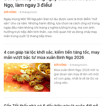
Ngọ, làm ngay 3 điều!
ĐỜI SỐNG
- 6 tháng trước
Ngày mùng Một Tết Nguyên Đán từ lâu được xem là thời điểm “mở
vận” cho cả năm. Những hành động, lựa chọn và cách ứng xử trong
ngày đầu năm không chỉ mang ý nghĩa tượng trưng, mà còn ảnh
hưởng trực tiếp đến tinh thần, các mối quan hệ và dòng chảy may
mắn trong suốt 12 tháng tiếp theo.
4 con giáp tài lộc khởi sắc, kiếm tiền tăng tốc, may
mắn vượt bậc từ mùa xuân Bính Ngọ 2026
ĐỜI SỐNG
- 6 tháng trước
Mùa xuân Bính Ngọ 2026 mở ra
giai đoạn vận may đi lên với một
số con giáp, nhất là về tài lộc và
công việc.
Gần Tết thấy nhà có 6 dấu hiệu này là cuộc đời nở