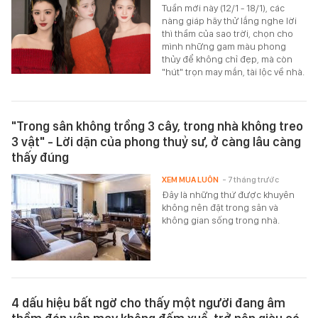
Tuần mới này (12/1 - 18/1), các
nàng giáp hãy thử lắng nghe lời
thì thầm của sao trời, chọn cho
mình những gam màu phong
thủy để không chỉ đẹp, mà còn
"hút" trọn may mắn, tài lộc về nhà.
"Trong sân không trồng 3 cây, trong nhà không treo
3 vật" - Lời dặn của phong thuỷ sư, ở càng lâu càng
thấy đúng
XEM MUA LUÔN
- 7 tháng trước
Đây là những thứ được khuyên
không nên đặt trong sân và
không gian sống trong nhà.
4 dấu hiệu bất ngờ cho thấy một người đang âm