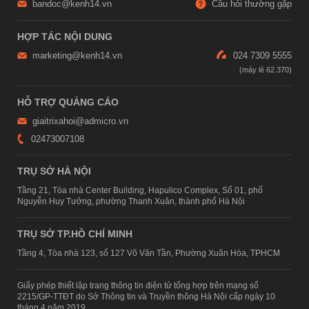
bandoc@kenh14.vn
Câu hỏi thường gặp
HỢP TÁC NỘI DUNG
marketing@kenh14.vn
024 7309 5555
HỖ TRỢ QUẢNG CÁO
giaitrixahoi@admicro.vn
02473007108
TRỤ SỞ HÀ NỘI
Tầng 21, Tòa nhà Center Building, Hapulico Complex, Số 01, phố
Nguyễn Huy Tưởng, phường Thanh Xuân, thành phố Hà Nội
TRỤ SỞ TP.HỒ CHÍ MINH
Tầng 4, Tòa nhà 123, số 127 Võ Văn Tần, Phường Xuân Hòa, TPHCM
Giấy phép thiết lập trang thông tin điện tử tổng hợp trên mạng số
2215/GP-TTĐT do Sở Thông tin và Truyền thông Hà Nội cấp ngày 10
tháng 4 năm 2019