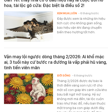
hoa, tài lộc gõ cửa: Đặc biệt là điều số 2!
XEM MUA LUÔN
- 6 tháng trước
Đây được xem là những tín hiệu
tích cực cho không gian sống,
báo hiệu vận khí đang chuyển
biến theo hướng tốt hơn.
Vận may lội ngược dòng tháng 2/2026: Ai khổ mặc
ai, 3 tuổi này cứ bước ra đường là vấp phải hũ vàng,
tình tiền viên mãn
ĐỜI SỐNG
- 6 tháng trước
Tháng 2/2026 được dự báo là
thời điểm vàng son rực rỡ cho
một số con giáp khi cánh cửa kho
báu bất ngờ mở toang. Hỷ sự
không mời mà đến, tài lộc cuộn
trào như thác đổ, nếu bạn thuộc
một trong ba con giáp dưới đây,