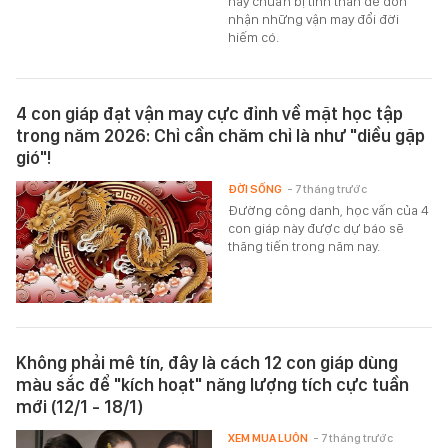
hãy chuẩn bị tinh thần để đón
nhận những vận may đổi đời
hiếm có.
4 con giáp đạt vận may cực đỉnh về mặt học tập
trong năm 2026: Chỉ cần chăm chỉ là như "diều gặp
gió"!
ĐỜI SỐNG
- 7 tháng trước
Đường công danh, học vấn của 4
con giáp này được dự báo sẽ
thăng tiến trong năm nay.
Không phải mê tín, đây là cách 12 con giáp dùng
màu sắc để "kích hoạt" năng lượng tích cực tuần
mới (12/1 - 18/1)
XEM MUA LUÔN
- 7 tháng trước