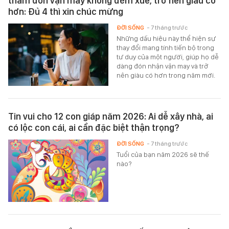
thầm đón vận may không đếm xuể, trở nên giàu có
hơn: Đủ 4 thì xin chúc mừng
ĐỜI SỐNG
- 7 tháng trước
Những dấu hiệu này thể hiện sự
thay đổi mang tính tiến bộ trong
tư duy của một người, giúp họ dễ
dàng đón nhận vận may và trở
nên giàu có hơn trong năm mới.
Tin vui cho 12 con giáp năm 2026: Ai dễ xây nhà, ai
có lộc con cái, ai cần đặc biệt thận trọng?
ĐỜI SỐNG
- 7 tháng trước
Tuổi của bạn năm 2026 sẽ thế
nào?