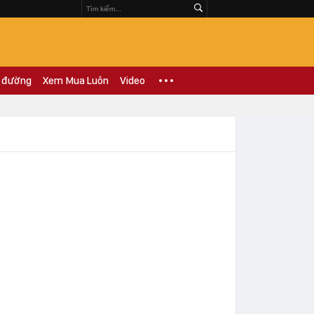
 đường
Xem Mua Luôn
Video