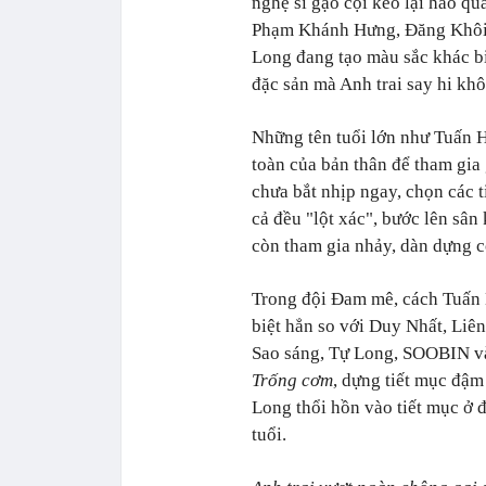
nghệ sĩ gạo cội kéo lại hào q
Phạm Khánh Hưng, Đăng Khôi.
Long đang tạo màu sắc khác bi
đặc sản mà Anh trai say hi kh
Những tên tuổi lớn như Tuấn 
toàn của bản thân để tham gia
chưa bắt nhịp ngay, chọn các t
cả đều "lột xác", bước lên sâ
còn tham gia nhảy, dàn dựng 
Trong đội Đam mê, cách Tuấn 
biệt hẳn so với Duy Nhất, Liê
Sao sáng, Tự Long, SOOBIN và
Trống cơm
, dựng tiết mục đậm
Long thổi hồn vào tiết mục ở 
tuổi.