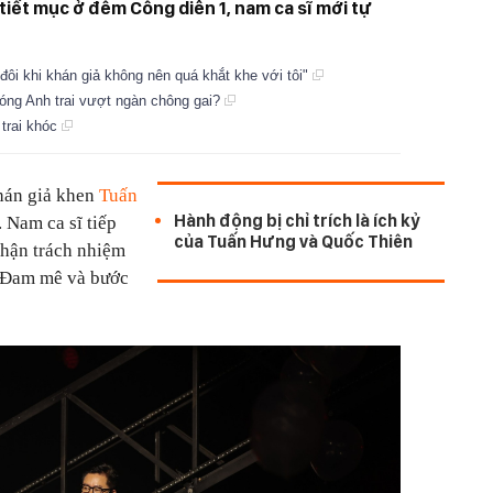
tiết mục ở đêm Công diễn 1, nam ca sĩ mới tự
 đôi khi khán giả không nên quá khắt khe với tôi"
sóng Anh trai vượt ngàn chông gai?
 trai khóc
hán giả khen
Tuấn
Hành động bị chỉ trích là ích kỷ
 Nam ca sĩ tiếp
của Tuấn Hưng và Quốc Thiên
nhận trách nhiệm
i Đam mê và bước