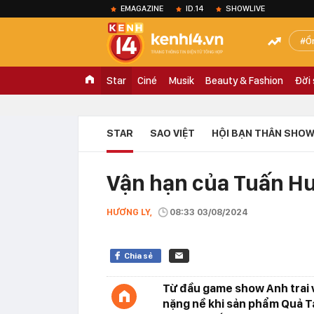
EMAGAZINE
ID.14
SHOWLIVE
Ồ
Star
Ciné
Musik
Beauty & Fashion
Đời
STAR
SAO VIỆT
HỘI BẠN THÂN SHOW
Vận hạn của Tuấn H
HƯƠNG LY,
08:33 03/08/2024
Chia sẻ
Từ đầu game show Anh trai 
nặng nề khi sản phẩm Quả Tá