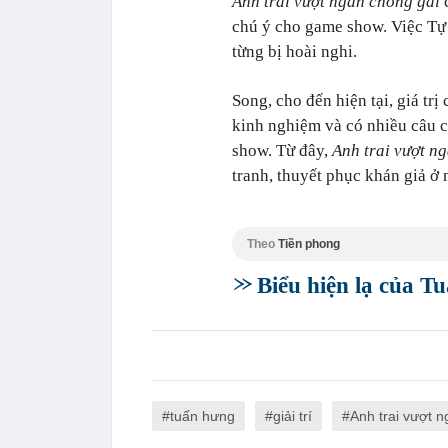
Anh trai vượt ngàn chông gai
c
chú ý cho game show. Việc Tự
từng bị hoài nghi.
Song, cho đến hiện tại, giá tr
kinh nghiệm và có nhiều câu c
show. Từ đây,
Anh trai vượt n
tranh, thuyết phục khán giả ở 
Theo
Tiền phong
Biểu hiện lạ của 
tuấn hưng
giải trí
Anh trai vượt 