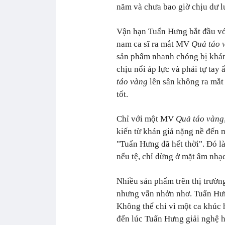
năm và chưa bao giờ chịu dư lu
Vận hạn Tuấn Hưng bắt đầu với
nam ca sĩ ra mắt MV
Quả táo 
sản phẩm nhanh chóng bị khán 
chịu nổi áp lực và phải tự ta
táo vàng
lên sân không ra mắt 
tốt.
Chỉ với một MV
Quả táo vàng
kiến từ khán giả nặng nề đến 
"Tuấn Hưng đã hết thời". Đó là
nếu tệ, chỉ dừng ở mặt âm nh
Nhiều sản phẩm trên thị trườn
nhưng vẫn nhởn nhơ. Tuấn Hưng
Không thể chỉ vì một ca khúc 
đến lúc Tuấn Hưng giải nghệ ho