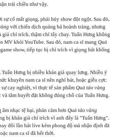
ận trái chiều như vậy.
 sự cố mất giọng, phải hủy show đột ngột. Sau đó,
vàng
với chiến dịch quảng bá hoành tráng, nhưng
giả chỉ trích, thậm chí tẩy chay. Tuấn Hưng không
y ẩn MV khỏi YouTube. Sau đó, nam ca sĩ mang
Quả
game show, tiếp tục bị chỉ trích vì giọng hát không
, Tuấn Hưng bị nhiều khán giả quay lưng. Nhiều ý
mức khuyên nam ca sĩ nên nghỉ hát, hoặc giễu cợt:
 sự cay nghiệt, vì thực tế sản phẩm
Quả táo vàng
ạc và tâm huyết đặt không đúng chỗ của Tuấn Hưng.
g âm nhạc tệ hại, phản cảm hơn
Quả táo vàng
 bị khán giả chỉ trích vì anh đây là "Tuấn Hưng".
hay đôi lần hát live kém phong độ mà nhận định đã
ặc nam ca sĩ đã hết thời.