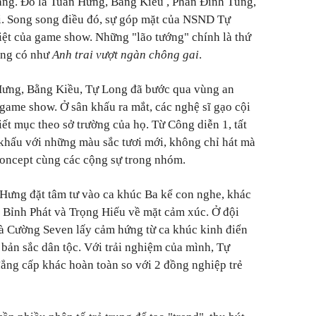
uang. Đó là Tuấn Hưng, Bằng Kiều , Phan Đinh Tùng,
 Song song điều đó, sự góp mặt của NSND Tự
ệt của game show. Những "lão tướng" chính là thứ
ông có như
Anh trai vượt ngàn chông gai
.
Hưng, Bằng Kiều, Tự Long đã bước qua vùng an
 game show. Ở sân khấu ra mắt, các nghệ sĩ gạo cội
iết mục theo sở trường của họ. Từ Công diễn 1, tất
n khấu với những màu sắc tươi mới, không chỉ hát mà
concept cùng các cộng sự trong nhóm.
Hưng đặt tâm tư vào ca khúc Ba kể con nghe, khác
n Bỉnh Phát và Trọng Hiếu về mặt cảm xúc. Ở đội
 Cường Seven lấy cảm hứng từ ca khúc kinh điển
 bản sắc dân tộc. Với trải nghiệm của mình, Tự
đẳng cấp khác hoàn toàn so với 2 đồng nghiệp trẻ