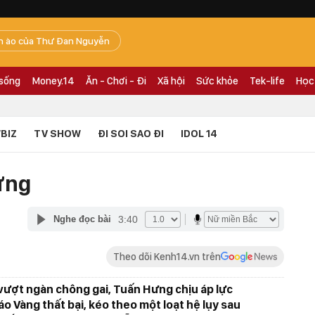
n ào của Thư Đan Nguyễn
 sống
Money.14
Ăn - Chơi - Đi
Xã hội
Sức khỏe
Tek-life
Học
BIZ
TV SHOW
ĐI SOI SAO ĐI
IDOL 14
ưng
3:40
Nghe đọc bài
Theo dõi Kenh14.vn trên
vượt ngàn chông gai, Tuấn Hưng chịu áp lực
o Vàng thất bại, kéo theo một loạt hệ lụy sau