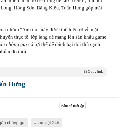
ần nhiều nhân tố trẻ trung để tạo "trend", thu hút
 Long, Hồng Sơn, Bằng Kiều, Tuấn Hưng góp mặt
ị của nhóm "Anh tài" này được thể hiện rõ về mặt
huyện thực tế, lớp lang để mang lên sân khấu game
gàn chông gai
có lợi thế để đánh bại đối thủ cạnh
nhiều độ tuổi.
Copy link
Tuấn Hưng
Bấm để thiết lập
ngàn chông gai
sao việt 24h