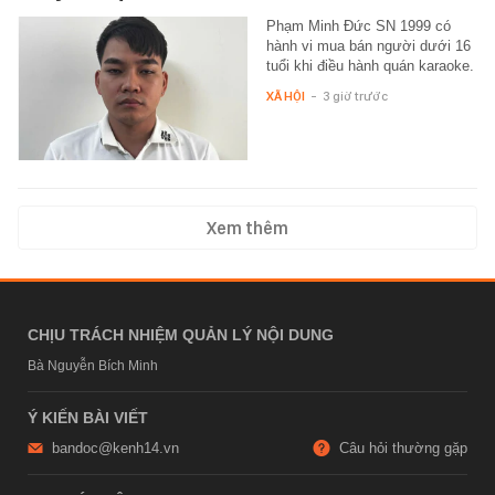
Phạm Minh Đức SN 1999 có
hành vi mua bán người dưới 16
tuổi khi điều hành quán karaoke.
XÃ HỘI
-
3 giờ trước
Xem thêm
CHỊU TRÁCH NHIỆM QUẢN LÝ NỘI DUNG
Bà Nguyễn Bích Minh
Ý KIẾN BÀI VIẾT
bandoc@kenh14.vn
Câu hỏi thường gặp