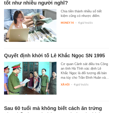
tốt như nhiều người nghĩ?
Chia tiền thành nhiều sổ tiết
kiệm cũng có nhược điểm.
MONEY.14
-
4 giờ trước
Quyết định khởi tố Lê Khắc Ngọc SN 1995
Cơ quan Cảnh sát điều tra Công
an tỉnh Hà Tĩnh xác định Lê
Khắc Ngọc là đối tượng đã bán
ma túy cho Trần Đình Huân và…
XÃ HỘI
-
4 giờ trước
Sau 60 tuổi mà không biết cách ăn trứng