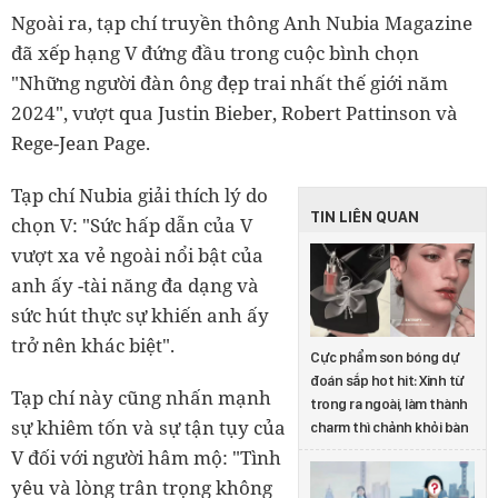
Ngoài ra, tạp chí truyền thông Anh Nubia Magazine
đã xếp hạng V đứng đầu trong cuộc bình chọn
"Những người đàn ông đẹp trai nhất thế giới năm
2024", vượt qua Justin Bieber, Robert Pattinson và
Rege-Jean Page.
Tạp chí Nubia giải thích lý do
TIN LIÊN QUAN
chọn V: "Sức hấp dẫn của V
vượt xa vẻ ngoài nổi bật của
anh ấy -tài năng đa dạng và
sức hút thực sự khiến anh ấy
trở nên khác biệt".
Cực phẩm son bóng dự
đoán sắp hot hit: Xinh từ
Tạp chí này cũng nhấn mạnh
trong ra ngoài, làm thành
sự khiêm tốn và sự tận tụy của
charm thì chảnh khỏi bàn
V đối với người hâm mộ: "Tình
yêu và lòng trân trọng không