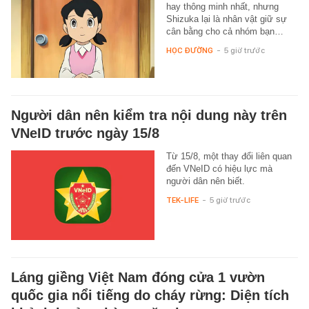
hay thông minh nhất, nhưng
Shizuka lại là nhân vật giữ sự
cân bằng cho cả nhóm bạn…
HỌC ĐƯỜNG
-
5 giờ trước
Người dân nên kiểm tra nội dung này trên
VNeID trước ngày 15/8
Từ 15/8, một thay đổi liên quan
đến VNeID có hiệu lực mà
người dân nên biết.
TEK-LIFE
-
5 giờ trước
Láng giềng Việt Nam đóng cửa 1 vườn
quốc gia nổi tiếng do cháy rừng: Diện tích