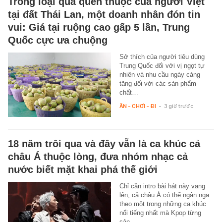
Trồng loại quả quen thuộc của người Việt
tại đất Thái Lan, một doanh nhân đón tin
vui: Giá tại ruộng cao gấp 5 lần, Trung
Quốc cực ưa chuộng
Sở thích của người tiêu dùng
Trung Quốc đối với vị ngọt tự
nhiên và nhu cầu ngày càng
tăng đối với các sản phẩm
chất…
ĂN - CHƠI - ĐI
-
3 giờ trước
18 năm trôi qua và đây vẫn là ca khúc cả
châu Á thuộc lòng, đưa nhóm nhạc cả
nước biết mặt khai phá thế giới
Chỉ cần intro bài hát này vang
lên, cả châu Á có thể ngân nga
theo một trong những ca khúc
nổi tiếng nhất mà Kpop từng
sản…