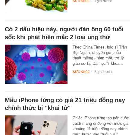
SỨC KHỎE
-
7 giờ trước
Có 2 dấu hiệu này, người đàn ông 60 tuổi
sốc khi phát hiện mắc 2 loại ung thư
Theo China Times, bác sĩ Trần
Bội Ngâm, chuyên gia phẫu
thuật miệng - hàm mặt, trợ lý
giáo sư tại Đại học Y khoa…
SỨC KHỎE
-
6 giờ trước
Mẫu iPhone từng có giá 21 triệu đồng nay
chính thức bị "khai tử"
Chiếc iPhone từng tạo nên cuộc
cách mạng di động với mức giá
khoảng 21 triệu đồng nay chính
thức bước vào "tuổi hưu".