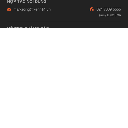
HỢP TÁC NỘI DUNG
marketing@kenh14.vn
024 7309 5555
HỖ TRỢ QUẢNG CÁO
giaitrixahoi@admicro.vn
02473007108
TRỤ SỞ HÀ NỘI
Tầng 21, Tòa nhà Center Building, Hapulico Complex, Số 01, phố
Nguyễn Huy Tưởng, phường Thanh Xuân, thành phố Hà Nội
TRỤ SỞ TP.HỒ CHÍ MINH
Tầng 4, Tòa nhà 123, số 127 Võ Văn Tần, Phường Xuân Hòa, TPHCM
Giấy phép thiết lập trang thông tin điện tử tổng hợp trên mạng số
2215/GP-TTĐT do Sở Thông tin và Truyền thông Hà Nội cấp ngày 10
tháng 4 năm 2019
© Copyright 2007 - 2026 – Công ty Cổ phần VCCorp