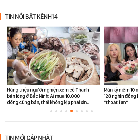
TIN NỔI BẬT KÊNH14
Hàng triệu người nghiện xem cô Thanh
Màn kỷ niệm 10 n
bán lòng ở Bắc Ninh: Ai mua 10.000
128 nghìn đồng k
đồng cũng bán, thái không kịp phải xin…
“thoát fan”
TIN MỚI CẬP NHẬT