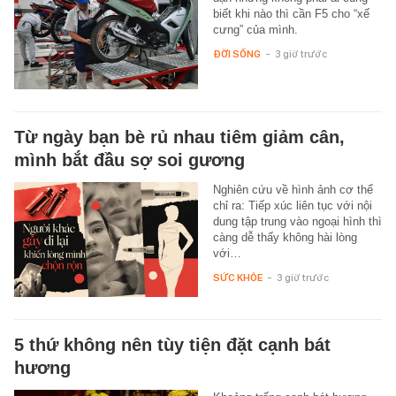
biết khi nào thì cần F5 cho “xế
cưng” của mình.
ĐỜI SỐNG
-
3 giờ trước
Từ ngày bạn bè rủ nhau tiêm giảm cân,
mình bắt đầu sợ soi gương
Nghiên cứu về hình ảnh cơ thể
chỉ ra: Tiếp xúc liên tục với nội
dung tập trung vào ngoại hình thì
càng dễ thấy không hài lòng
với…
SỨC KHỎE
-
3 giờ trước
5 thứ không nên tùy tiện đặt cạnh bát
hương