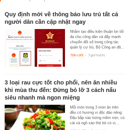
Quy định mới về thông báo lưu trú tất cả
người dân cần cập nhật ngay
Nhằm tạo điều kiện thuận lợi tối
đa cho công dân và đẩy mạnh
chuyển đổi số trong công tác
quản lý cư trú, Bộ Công an đã…
TEK-LIFE
-
7 giờ trước
3 loại rau cực tốt cho phổi, nên ăn nhiều
khi mùa thu đến: Đừng bỏ lỡ 3 cách nấu
siêu nhanh mà ngon miệng
Mỗi món trong 3 món ăn trên
đều có hương vị độc đáo riêng:
Đậu bắp xào trứng mềm mịn, củ
cải và ngô xào thịt bò có vị…