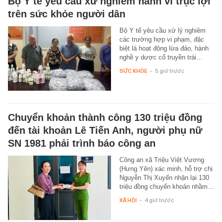
Bộ Y tế yêu cầu xử nghiêm hành vi trục lợi
trên sức khỏe người dân
Bộ Y tế yêu cầu xử lý nghiêm
các trường hợp vi phạm, đặc
biệt là hoạt động lừa đảo, hành
nghề y dược cổ truyền trái…
SỨC KHỎE
-
5 giờ trước
Chuyển khoản thành công 130 triệu đồng
đến tài khoản Lê Tiến Anh, người phụ nữ
SN 1981 phải trình báo công an
Công an xã Triệu Việt Vương
(Hưng Yên) xác minh, hỗ trợ chị
Nguyễn Thị Xuyến nhận lại 130
triệu đồng chuyển khoản nhầm…
XÃ HỘI
-
4 giờ trước