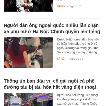
MUSIK
-
3 giờ trước
Người đàn ông ngoại quốc nhiều lần chặn
xe phụ nữ ở Hà Nội: Chính quyền lên tiếng
Được biết, người đàn ông này
có biểu hiện bất thường ở cả
ngoài đường và trong gia đình.
Vợ chồng người này thường…
XÃ HỘI
-
3 giờ trước
Thông tin ban đầu vụ cô gái ngồi cà phê
đường tàu bị tàu hỏa hất văng điện thoại
Bị tàu hoả hất văng điện thoại
khi đang quay clip sát đường
ray, nữ du khách Trung Quốc