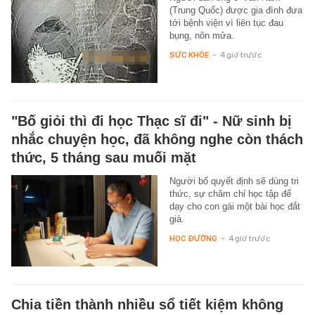
(Trung Quốc) được gia đình đưa
tới bệnh viện vì liên tục đau
bụng, nôn mửa.
SỨC KHỎE
-
4 giờ trước
"Bố giỏi thì đi học Thạc sĩ đi" - Nữ sinh bị
nhắc chuyện học, đã không nghe còn thách
thức, 5 tháng sau muối mặt
Người bố quyết định sẽ dùng tri
thức, sự chăm chỉ học tập để
dạy cho con gái một bài học đắt
giá.
HỌC ĐƯỜNG
-
4 giờ trước
Chia tiền thành nhiều sổ tiết kiệm không