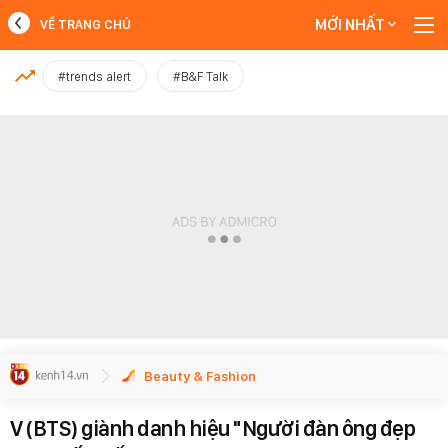
MỚI NHẤT
VỀ TRANG CHỦ
MỚI NHẤT
#trends alert
#B&F Talk
Xem thêm
Beauty & Fashion
V (BTS) giành danh hiệu "Người đàn ông đẹp