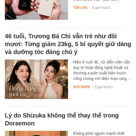
TEK-LIFE
-
6 giờ trước
46 tuổi, Trương Bá Chi vẫn trẻ như đôi
mươi: Từng giảm 23kg, 5 bí quyết giữ dáng
và dưỡng tóc đáng chú ý
Hiện ở tuổi 46, nữ diễn viên vẫn
duy trì hoạt động nghệ thuật và
thường xuyên xuất hiện trước
công chúng với diện mạo rạng…
SỨC KHỎE
-
5 giờ trước
Lý do Shizuka không thể thay thế trong
Doraemon
Không phải người mạnh nhất