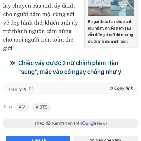
lay chuyển của anh ấy dành
cho người hâm mộ, cùng với
vẻ đẹp hình thể, khiến anh ấy
Bé gái đi du lịch chụp ảnh
lưu niệm, nhiều năm sau
trở thành nguồn cảm hứng
vẫn đứng ở nơi đó nhưng
cho mọi người trên toàn thế
đã thành đại minh tinh
giới".
Chiếc váy được 2 nữ chính phim Hàn
"sủng", mặc vào có ngay chồng như ý
Copy link
Theo
VTV
Tags
V
BTS
Theo dõi Kenh14.vn trên
Chia sẻ
Sao chép link