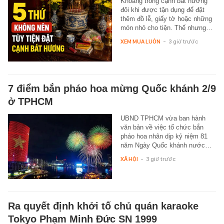
Khoảng trống cạnh bát hương
đôi khi được tận dụng để đặt
thêm đồ lễ, giấy tờ hoặc những
món nhỏ cho tiện. Thế nhưng…
XEM MUA LUÔN
-
3 giờ trước
7 điểm bắn pháo hoa mừng Quốc khánh 2/9
ở TPHCM
UBND TPHCM vừa ban hành
văn bản về việc tổ chức bắn
pháo hoa nhân dịp kỷ niệm 81
năm Ngày Quốc khánh nước…
XÃ HỘI
-
3 giờ trước
Ra quyết định khởi tố chủ quán karaoke
Tokyo Phạm Minh Đức SN 1999