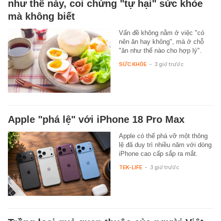
như thế này, coi chừng "tự hại" sức khỏe
mà không biết
Vấn đề không nằm ở việc "có
nên ăn hay không", mà ở chỗ
"ăn như thế nào cho hợp lý".
SỨC KHỎE
-
3 giờ trước
Apple "phá lệ" với iPhone 18 Pro Max
Apple có thể phá vỡ một thông
lệ đã duy trì nhiều năm với dòng
iPhone cao cấp sắp ra mắt.
TEK-LIFE
-
3 giờ trước