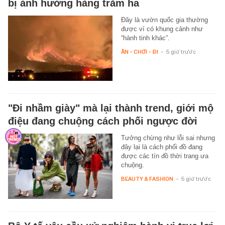
bị ảnh hưởng hàng trăm ha
Đây là vườn quốc gia thường
được ví có khung cảnh như
“hành tinh khác”.
ĂN - CHƠI - ĐI
-
5 giờ trước
"Đi nhầm giày" mà lại thành trend, giới mộ
điệu đang chuộng cách phối ngược đời
Tưởng chừng như lỗi sai nhưng
đây lại là cách phối đồ đang
được các tín đồ thời trang ưa
chuộng.
BEAUTY & FASHION
-
5 giờ trước