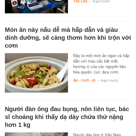
TEK-LIFE
-
4 giờ trước
Món ăn này nấu dễ mà hấp dẫn và giàu
dinh dưỡng, sẽ càng thơm hơn khi trộn với
cơm
Đây là một món ăn ngon và hấp
dẫn với màu sắc bắt mắt,
hương vị của các nguyên liệu
hòa quyện, cực đưa cơm.
ĂN - CHƠI - ĐI
-
4 giờ trước
Người đàn ông đau bụng, nôn liên tục, bác
sĩ choáng khi thấy dạ dày chứa thứ nặng
hơn 1 kg
Người đàn ông ở Vân Nam