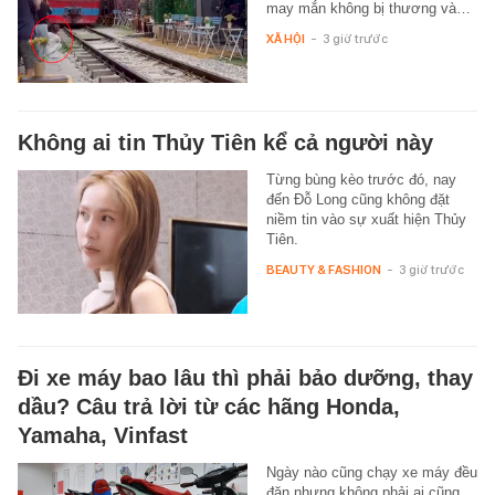
may mắn không bị thương và…
XÃ HỘI
-
3 giờ trước
Không ai tin Thủy Tiên kể cả người này
Từng bùng kèo trước đó, nay
đến Đỗ Long cũng không đặt
niềm tin vào sự xuất hiện Thủy
Tiên.
BEAUTY & FASHION
-
3 giờ trước
Đi xe máy bao lâu thì phải bảo dưỡng, thay
dầu? Câu trả lời từ các hãng Honda,
Yamaha, Vinfast
Ngày nào cũng chạy xe máy đều
đặn nhưng không phải ai cũng