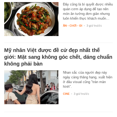
Đây cũng là bí quyết được nhiều
quán cơm áp dụng để tạo nên
món ăn tưởng đơn giản nhưng
luôn khiến thực khách muốn…
ĂN - CHƠI - ĐI
-
3 giờ trước
Mỹ nhân Việt được đề cử đẹp nhất thế
giới: Mặt sang không góc chết, dáng chuẩn
không phải bàn
Nhan sắc của người đẹp này
ngày càng thăng hạng, xuất hiện
ở đâu visual cũng "tràn màn
hình".
CINE
-
3 giờ trước