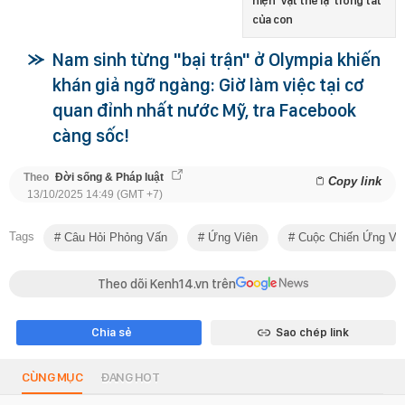
hiện "vật thể lạ" trong tất
của con
Nam sinh từng "bại trận" ở Olympia khiến
khán giả ngỡ ngàng: Giờ làm việc tại cơ
quan đỉnh nhất nước Mỹ, tra Facebook
càng sốc!
Theo
Đời sống & Pháp luật
Copy link
13/10/2025 14:49 (GMT +7)
Tags
Câu Hỏi Phỏng Vấn
Ứng Viên
Cuộc Chiến Ứng Viê
Theo dõi Kenh14.vn trên
Chia sẻ
Sao chép link
CÙNG MỤC
ĐANG HOT