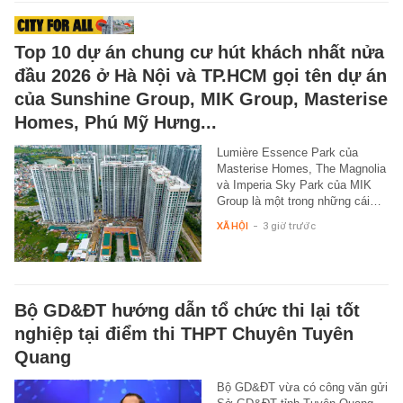
Top 10 dự án chung cư hút khách nhất nửa
đầu 2026 ở Hà Nội và TP.HCM gọi tên dự án
của Sunshine Group, MIK Group, Masterise
Homes, Phú Mỹ Hưng...
Lumière Essence Park của
Masterise Homes, The Magnolia
và Imperia Sky Park của MIK
Group là một trong những cái…
XÃ HỘI
-
3 giờ trước
Bộ GD&ĐT hướng dẫn tổ chức thi lại tốt
nghiệp tại điểm thi THPT Chuyên Tuyên
Quang
Bộ GD&ĐT vừa có công văn gửi