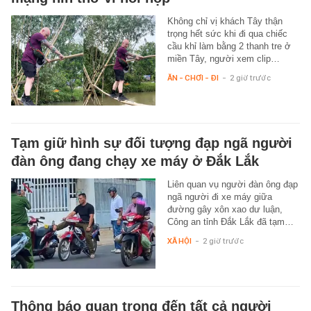
Không chỉ vị khách Tây thận
trọng hết sức khi đi qua chiếc
cầu khỉ làm bằng 2 thanh tre ở
miền Tây, người xem clip…
ĂN - CHƠI - ĐI
-
2 giờ trước
Tạm giữ hình sự đối tượng đạp ngã người
đàn ông đang chạy xe máy ở Đắk Lắk
Liên quan vụ người đàn ông đạp
ngã người đi xe máy giữa
đường gây xôn xao dư luận,
Công an tỉnh Đắk Lắk đã tạm…
XÃ HỘI
-
2 giờ trước
Thông báo quan trọng đến tất cả người