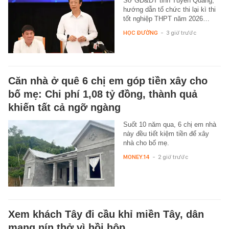
Sở GD&ĐT tỉnh Tuyên Quang,
hướng dẫn tổ chức thi lại kì thi
tốt nghiệp THPT năm 2026…
HỌC ĐƯỜNG
-
3 giờ trước
Căn nhà ở quê 6 chị em góp tiền xây cho
bố mẹ: Chi phí 1,08 tỷ đồng, thành quả
khiến tất cả ngỡ ngàng
Suốt 10 năm qua, 6 chị em nhà
này đều tiết kiệm tiền để xây
nhà cho bố mẹ.
MONEY.14
-
2 giờ trước
Xem khách Tây đi cầu khỉ miền Tây, dân
mạng nín thở vì hồi hộp