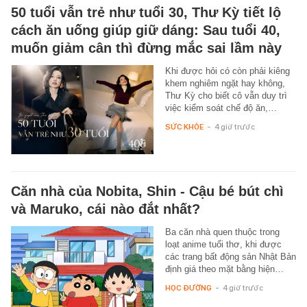
50 tuổi vẫn trẻ như tuổi 30, Thư Kỳ tiết lộ
cách ăn uống giúp giữ dáng: Sau tuổi 40,
muốn giảm cân thì đừng mắc sai lầm này
Khi được hỏi có còn phải kiêng
khem nghiêm ngặt hay không,
Thư Kỳ cho biết cô vẫn duy trì
việc kiểm soát chế độ ăn,…
SỨC KHỎE
-
4 giờ trước
Căn nhà của Nobita, Shin - Cậu bé bút chì
và Maruko, cái nào đắt nhất?
Ba căn nhà quen thuộc trong
loạt anime tuổi thơ, khi được
các trang bất động sản Nhật Bản
định giá theo mặt bằng hiện…
HỌC ĐƯỜNG
-
4 giờ trước