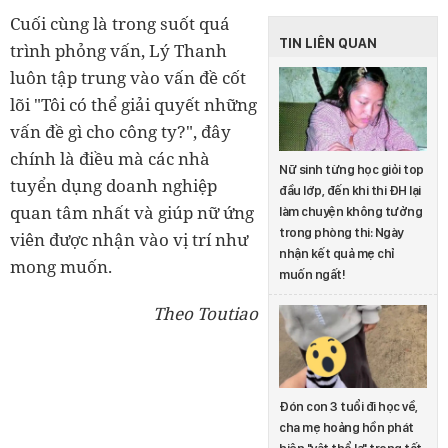
Cuối cùng là trong suốt quá
TIN LIÊN QUAN
trình phỏng vấn, Lý Thanh
luôn tập trung vào vấn đề cốt
lõi "Tôi có thể giải quyết những
vấn đề gì cho công ty?", đây
chính là điều mà các nhà
Nữ sinh từng học giỏi top
tuyển dụng doanh nghiệp
đầu lớp, đến khi thi ĐH lại
quan tâm nhất và giúp nữ ứng
làm chuyện không tưởng
trong phòng thi: Ngày
viên được nhận vào vị trí như
nhận kết quả mẹ chỉ
mong muốn.
muốn ngất!
Theo Toutiao
Đón con 3 tuổi đi học về,
cha mẹ hoảng hồn phát