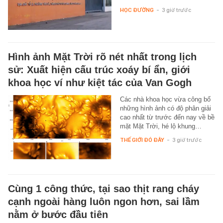
HỌC ĐƯỜNG
-
3 giờ trước
Hình ảnh Mặt Trời rõ nét nhất trong lịch
sử: Xuất hiện cấu trúc xoáy bí ẩn, giới
khoa học ví như kiệt tác của Van Gogh
Các nhà khoa học vừa công bố
những hình ảnh có độ phân giải
cao nhất từ trước đến nay về bề
mặt Mặt Trời, hé lộ khung…
THẾ GIỚI ĐÓ ĐÂY
-
3 giờ trước
Cùng 1 công thức, tại sao thịt rang cháy
cạnh ngoài hàng luôn ngon hơn, sai lầm
nằm ở bước đầu tiên