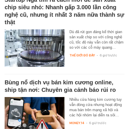
chip siêu nhỏ: Nhanh gấp 3.000 lần công
nghệ cũ, nhưng ít nhất 3 năm nữa thành sự
thật
Dù đã rút gọn đáng kể thời gian
sản xuất chip so với công nghệ
cũ, tốc độ này vẫn còn rất chậm
so với các cỗ máy quang…
THẾ GIỚI ĐÓ ĐÂY
-
6 giờ trước
Bùng nổ dịch vụ bán kim cương online,
ship tận nơi: Chuyên gia cảnh báo rủi ro
Nhiều cửa hàng kim cương tuy
vẫn đóng cửa nhưng hoạt động
mua bán trên mạng xã hội và
các hội nhóm lại diễn ra sôi…
MONEY.14
-
6 giờ trước