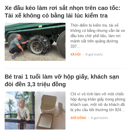
Xe đầu kéo làm rơi sắt nhọn trên cao tốc:
Tài xế không có bằng lái lúc kiểm tra
Thời điểm bị kiểm tra, tài xế
không có bằng nhưng vẫn lái xe
đầu kéo chở phế liệu, làm rơi
mảnh sắt trên quãng đường
337…
XÃ HỘI
-
6 giờ trước
Bé trai 1 tuổi làm vỡ hộp giấy, khách sạn
đòi đền 3,3 triệu đồng
Chỉ vì vô tình làm vỡ một chiếc
hộp đựng khăn giấy trong phòng
khách sạn, một nữ du khách đã
bị yêu cầu bồi thường tới 924…
ĐỜI SỐNG
-
5 giờ trước