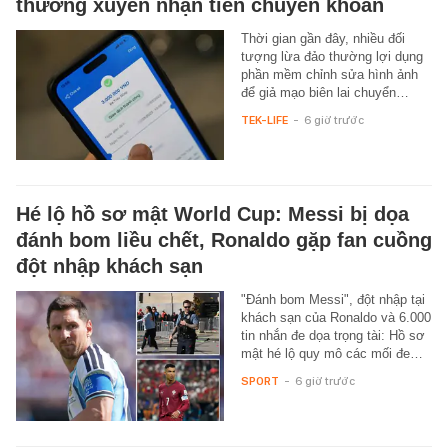
thường xuyên nhận tiền chuyển khoản
Thời gian gần đây, nhiều đối
tượng lừa đảo thường lợi dụng
phần mềm chỉnh sửa hình ảnh
để giả mạo biên lai chuyển…
TEK-LIFE
-
6 giờ trước
Hé lộ hồ sơ mật World Cup: Messi bị dọa
đánh bom liều chết, Ronaldo gặp fan cuồng
đột nhập khách sạn
"Đánh bom Messi", đột nhập tại
khách sạn của Ronaldo và 6.000
tin nhắn đe dọa trọng tài: Hồ sơ
mật hé lộ quy mô các mối đe…
SPORT
-
6 giờ trước