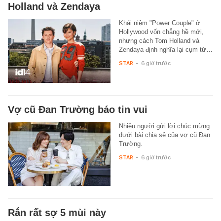
Holland và Zendaya
Khái niệm "Power Couple" ở
Hollywood vốn chẳng hề mới,
nhưng cách Tom Holland và
Zendaya định nghĩa lại cụm từ…
STAR
-
6 giờ trước
Vợ cũ Đan Trường báo tin vui
Nhiều người gửi lời chúc mừng
dưới bài chia sẻ của vợ cũ Đan
Trường.
STAR
-
6 giờ trước
Rắn rất sợ 5 mùi này