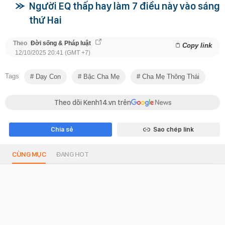
Người EQ thấp hay làm 7 điều này vào sáng
thứ Hai
Theo
Đời sống & Pháp luật
Copy link
12/10/2025 20:41 (GMT +7)
Tags
Dạy Con
Bậc Cha Mẹ
Cha Mẹ Thông Thái
Theo dõi Kenh14.vn trên
Chia sẻ
Sao chép link
CÙNG MỤC
ĐANG HOT