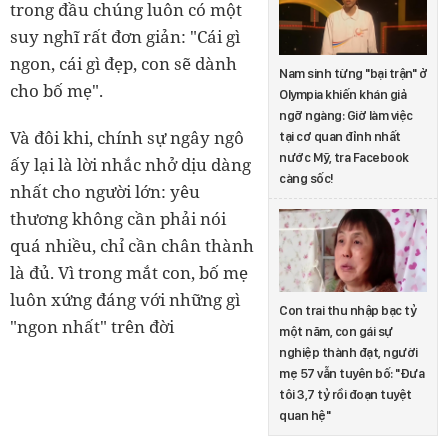
trong đầu chúng luôn có một
suy nghĩ rất đơn giản: "Cái gì
ngon, cái gì đẹp, con sẽ dành
Nam sinh từng "bại trận" ở
cho bố mẹ".
Olympia khiến khán giả
ngỡ ngàng: Giờ làm việc
Và đôi khi, chính sự ngây ngô
tại cơ quan đỉnh nhất
nước Mỹ, tra Facebook
ấy lại là lời nhắc nhở dịu dàng
càng sốc!
nhất cho người lớn: yêu
thương không cần phải nói
quá nhiều, chỉ cần chân thành
là đủ. Vì trong mắt con, bố mẹ
luôn xứng đáng với những gì
Con trai thu nhập bạc tỷ
"ngon nhất" trên đời
một năm, con gái sự
nghiệp thành đạt, người
mẹ 57 vẫn tuyên bố: "Đưa
tôi 3,7 tỷ rồi đoạn tuyệt
quan hệ"