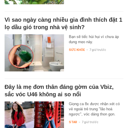
Vì sao ngày càng nhiều gia đình thích đặt 1
lọ dầu gió trong nhà vệ sinh?
Bạn sẽ tiếc hùi hụi vì chưa áp
dụng mẹo này.
SỨC KHỎE
-
7 giờ trước
Đây là mẹ đơn thân đáng gờm của Vbiz,
sắc vóc U46 không ai so nổi
Giọng ca 8x được nhận xét có
vẻ ngoài trẻ trung "lão hoá
ngược", vóc dáng thon gọn.
STAR
-
7 giờ trước