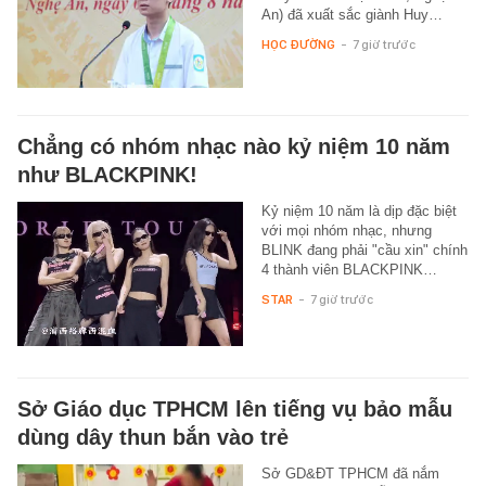
An) đã xuất sắc giành Huy…
HỌC ĐƯỜNG
-
7 giờ trước
Chẳng có nhóm nhạc nào kỷ niệm 10 năm
như BLACKPINK!
Kỷ niệm 10 năm là dịp đặc biệt
với mọi nhóm nhạc, nhưng
BLINK đang phải "cầu xin" chính
4 thành viên BLACKPINK…
STAR
-
7 giờ trước
Sở Giáo dục TPHCM lên tiếng vụ bảo mẫu
dùng dây thun bắn vào trẻ
Sở GD&ĐT TPHCM đã nắm