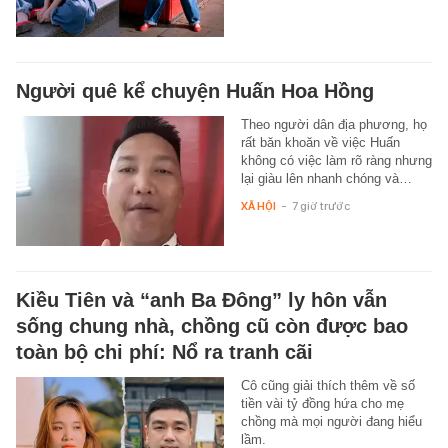
Người quê kể chuyện Huấn Hoa Hồng
Theo người dân địa phương, họ
rất băn khoăn về việc Huấn
không có việc làm rõ ràng nhưng
lại giàu lên nhanh chóng và…
XÃ HỘI
-
7 giờ trước
Kiều Tiên và “anh Ba Đông” ly hôn vẫn
sống chung nhà, chồng cũ còn được bao
toàn bộ chi phí: Nổ ra tranh cãi
Cô cũng giải thích thêm về số
tiền vài tỷ đồng hứa cho mẹ
chồng mà mọi người đang hiểu
lầm.