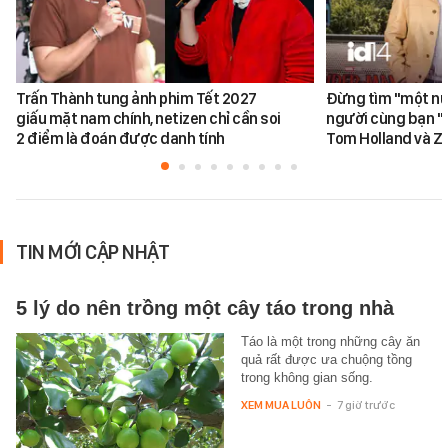
Trấn Thành tung ảnh phim Tết 2027
Đừng tìm "một nử
giấu mặt nam chính, netizen chỉ cần soi
người cùng bạn "
2 điểm là đoán được danh tính
Tom Holland và Z
TIN MỚI CẬP NHẬT
5 lý do nên trồng một cây táo trong nhà
Táo là một trong những cây ăn
quả rất được ưa chuộng tồng
trong không gian sống.
XEM MUA LUÔN
-
7 giờ trước