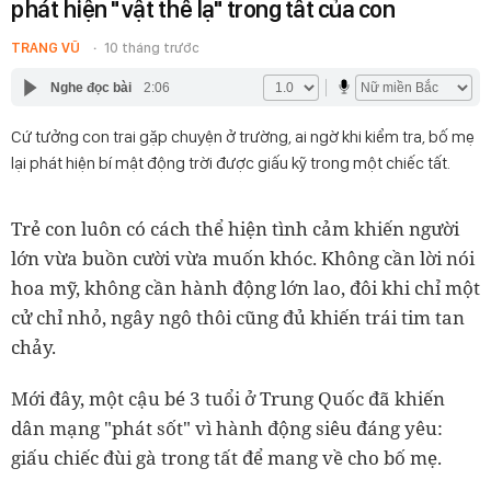
phát hiện "vật thể lạ" trong tất của con
TRANG VŨ
10 tháng trước
Nghe đọc bài
2:06
Cứ tưởng con trai gặp chuyện ở trường, ai ngờ khi kiểm tra, bố mẹ
lại phát hiện bí mật động trời được giấu kỹ trong một chiếc tất.
Trẻ con luôn có cách thể hiện tình cảm khiến người
lớn vừa buồn cười vừa muốn khóc. Không cần lời nói
hoa mỹ, không cần hành động lớn lao, đôi khi chỉ một
cử chỉ nhỏ, ngây ngô thôi cũng đủ khiến trái tim tan
chảy.
Mới đây, một cậu bé 3 tuổi ở Trung Quốc đã khiến
dân mạng "phát sốt" vì hành động siêu đáng yêu:
giấu chiếc đùi gà trong tất để mang về cho bố mẹ.