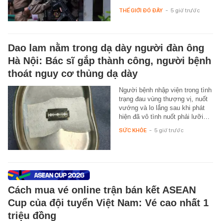
THẾ GIỚI ĐÓ ĐÂY
-
5 giờ trước
Dao lam nằm trong dạ dày người đàn ông
Hà Nội: Bác sĩ gắp thành công, người bệnh
thoát nguy cơ thủng dạ dày
Người bệnh nhập viện trong tình
trạng đau vùng thượng vị, nuốt
vướng và lo lắng sau khi phát
hiện đã vô tình nuốt phải lưỡi…
SỨC KHỎE
-
5 giờ trước
Cách mua vé online trận bán kết ASEAN
Cup của đội tuyển Việt Nam: Vé cao nhất 1
triệu đồng