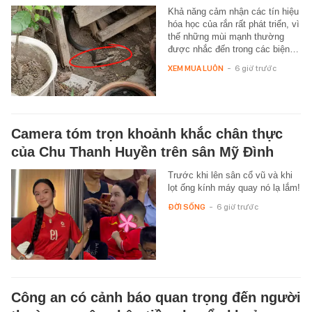
Khả năng cảm nhận các tín hiệu
hóa học của rắn rất phát triển, vì
thế những mùi mạnh thường
được nhắc đến trong các biện…
XEM MUA LUÔN
-
6 giờ trước
Camera tóm trọn khoảnh khắc chân thực
của Chu Thanh Huyền trên sân Mỹ Đình
Trước khi lên sân cổ vũ và khi
lọt ống kính máy quay nó lạ lắm!
ĐỜI SỐNG
-
6 giờ trước
Công an có cảnh báo quan trọng đến người