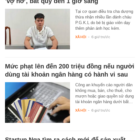
'vợ hờ', bắt quỳ đến 1 giờ sáng
Tại cơ quan điều tra cha dượng
thừa nhận nhiều lần đánh cháu
P.G.K.L do bé bị giáo viên dạy
thêm phản ánh học kém.
XÃ HỘI
-
6 giờ trước
Mức phạt lên đến 200 triệu đồng nếu người
dùng tài khoản ngân hàng có hành vi sau
Công an khuyến cáo người dân
không mua, bán, cho thuê, cho
mượn hoặc giao quyền sử dụng
tài khoản ngân hàng dưới bất…
XÃ HỘI
-
6 giờ trước
Startup Nga tìm ra cách mới để sản xuất