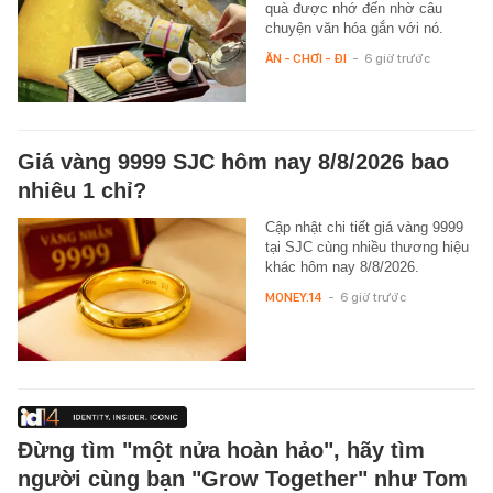
quà được nhớ đến nhờ câu
chuyện văn hóa gắn với nó.
ĂN - CHƠI - ĐI
-
6 giờ trước
Giá vàng 9999 SJC hôm nay 8/8/2026 bao
nhiêu 1 chỉ?
Cập nhật chi tiết giá vàng 9999
tại SJC cùng nhiều thương hiệu
khác hôm nay 8/8/2026.
MONEY.14
-
6 giờ trước
Đừng tìm "một nửa hoàn hảo", hãy tìm
người cùng bạn "Grow Together" như Tom