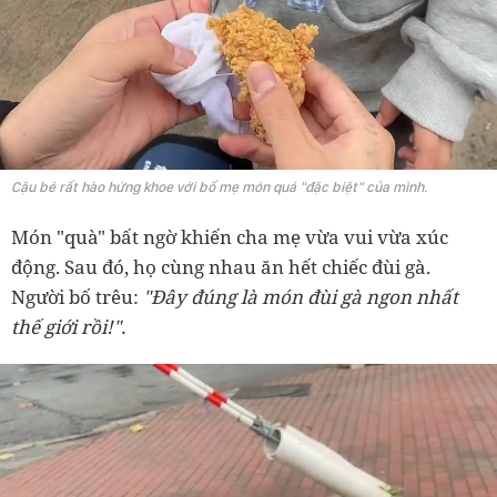
Cậu bé rất hào hứng khoe với bố mẹ món quá "đặc biệt" của mình.
Món "quà" bất ngờ khiến cha mẹ vừa vui vừa xúc
động. Sau đó, họ cùng nhau ăn hết chiếc đùi gà.
Người bố trêu:
"Đây đúng là món đùi gà ngon nhất
thế giới rồi!".