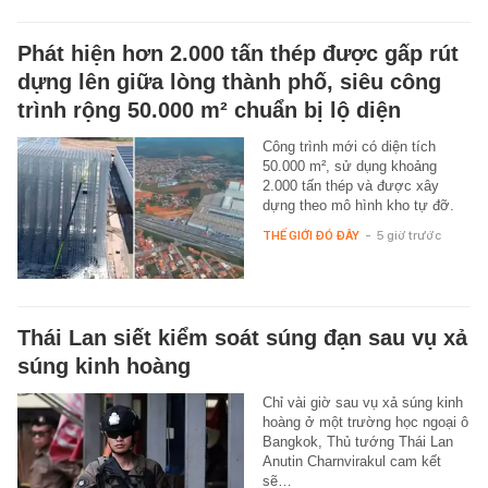
Phát hiện hơn 2.000 tấn thép được gấp rút
dựng lên giữa lòng thành phố, siêu công
trình rộng 50.000 m² chuẩn bị lộ diện
Công trình mới có diện tích
50.000 m², sử dụng khoảng
2.000 tấn thép và được xây
dựng theo mô hình kho tự đỡ.
THẾ GIỚI ĐÓ ĐÂY
-
5 giờ trước
Thái Lan siết kiểm soát súng đạn sau vụ xả
súng kinh hoàng
Chỉ vài giờ sau vụ xả súng kinh
hoàng ở một trường học ngoại ô
Bangkok, Thủ tướng Thái Lan
Anutin Charnvirakul cam kết
sẽ…