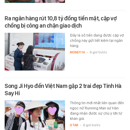
Ra ngân hàng rút 10,8 tỷ đồng tiền mặt, cặp vợ
chồng bị công an chặn giao dịch
Đây là số tiền đang được cặp vợ
chồng này gửi tiết kiệm tại ngân
hàng.
MONEY.14
-
6 giờ trước
Song Ji Hyo đến Việt Nam gặp 2 trai đẹp Tinh Hà
Say Hi
Thông tin mới nhất liên quan đến
ngọc nữ Running Man xứ Hàn
đang nhận được sự chú ý lớn từ
khán giả.
STAR
-
6 giờ trước