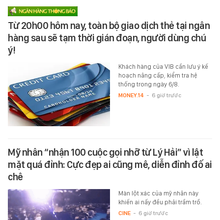
Từ 20h00 hôm nay, toàn bộ giao dịch thẻ tại ngân
hàng sau sẽ tạm thời gián đoạn, người dùng chú
ý!
Khách hàng của VIB cần lưu ý kế
hoạch nâng cấp, kiểm tra hệ
thống trong ngày 6/8.
MONEY.14
-
6 giờ trước
Mỹ nhân “nhận 100 cuộc gọi nhỡ từ Lý Hải” vì lật
mặt quá đỉnh: Cực đẹp ai cũng mê, diễn đỉnh đố ai
chê
Màn lột xác của mỹ nhân này
khiến ai nấy đều phải trầm trồ.
CINE
-
6 giờ trước