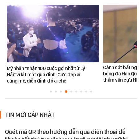
Cảnh sát bất ngờ
Mỹ nhân “nhận 100 cuộc gọi nhỡ từ Lý
bóng đá Hàn Quốc
Hải” vì lật mặt quá đỉnh: Cực đẹp ai
thẩm vấn cựu H
cũng mê, diễn đỉnh đố ai chê
TIN MỚI CẬP NHẬT
Quét mã QR theo hướng dẫn qua điện thoại để