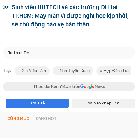
Sinh viên HUTECH và các trường ĐH tại
TP.HCM: May mắn vì được nghỉ học kịp thời,
sẽ chủ động bảo vệ bản thân
Trí Thức Trẻ
Tags
Xin Việc Làm
Nhà Tuyển Dụng
Hợp Đồng Lao Độn
Theo dõi Kenh14.vn trên
Chia sẻ
Sao chép link
CÙNG MỤC
ĐANG HOT