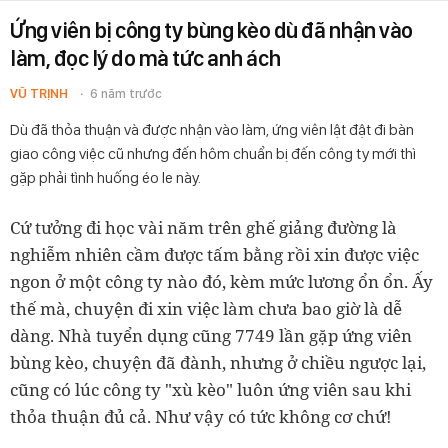
Ứng viên bị công ty bùng kèo dù đã nhận vào
làm, đọc lý do mà tức anh ách
VŨ TRỊNH
6 năm trước
Dù đã thỏa thuận và được nhận vào làm, ứng viên lật đật đi bàn
giao công việc cũ nhưng đến hôm chuẩn bị đến công ty mới thì
gặp phải tình huống éo le này.
Cứ tưởng đi học vài năm trên ghế giảng đường là
nghiễm nhiên cầm được tấm bằng rồi xin được việc
ngon ở một công ty nào đó, kèm mức lương ổn ổn. Ấy
thế mà, chuyện đi xin việc làm chưa bao giờ là dễ
dàng. Nhà tuyển dụng cũng 7749 lần gặp ứng viên
bùng kèo, chuyện đã đành, nhưng ở chiều ngược lại,
cũng có lúc công ty "xù kèo" luôn ứng viên sau khi
thỏa thuận đủ cả. Như vậy có tức không cơ chứ!