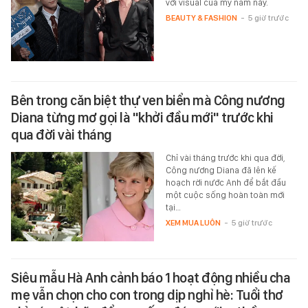
với visual của mỹ nam này.
BEAUTY & FASHION
-
5 giờ trước
Bên trong căn biệt thự ven biển mà Công nương
Diana từng mơ gọi là "khởi đầu mới" trước khi
qua đời vài tháng
Chỉ vài tháng trước khi qua đời,
Công nương Diana đã lên kế
hoạch rời nước Anh để bắt đầu
một cuộc sống hoàn toàn mới
tại…
XEM MUA LUÔN
-
5 giờ trước
Siêu mẫu Hà Anh cảnh báo 1 hoạt động nhiều cha
mẹ vẫn chọn cho con trong dịp nghỉ hè: Tuổi thơ