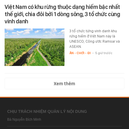
Việt Nam có khu rừng thuộc dạng hiếm bậc nhất
thế giới, chia đôi bởi 1 dòng sông, 3 tổ chức cùng
vinh danh
3 tổ chức từng vinh danh khu
rừng hiếm ở Việt Nam này là
UNESCO, Công ước Ramsar và
ASEAN.
ĂN - CHƠI - ĐI
-
5 giờ trước
Xem thêm
CHỊU TRÁCH NHIỆM QUẢN LÝ NỘI DUNG
Bà Nguyễn Bích Minh