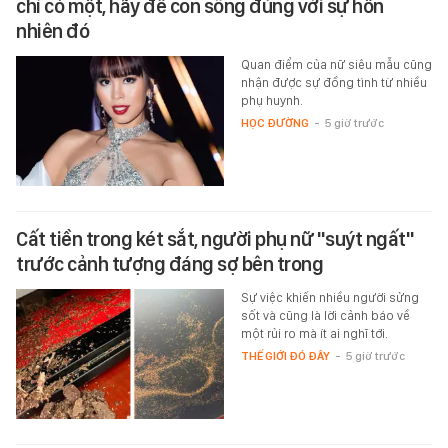
chỉ có một, hãy để con sống đúng với sự hồn
nhiên đó
Quan điểm của nữ siêu mẫu cũng
nhận được sự đồng tình từ nhiều
phụ huynh.
HỌC ĐƯỜNG
-
5 giờ trước
Cất tiền trong két sắt, người phụ nữ "suýt ngất"
trước cảnh tượng đáng sợ bên trong
Sự việc khiến nhiều người sửng
sốt và cũng là lời cảnh báo về
một rủi ro mà ít ai nghĩ tới.
THẾ GIỚI ĐÓ ĐÂY
-
5 giờ trước