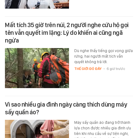
Mất tích 35 giờ trên núi, 2 người nghe cứu hộ gọi
tên vẫn quyết im lặng: Lý do khiến ai cũng ngã
ngửa
Dù nghe thấy tiếng gọi vọng giữa
rừng, hai người mất tích vẫn
quyết không trả lời.
THẾ GIỚI ĐÓ ĐÂY
-
6 giờ trước
Vì sao nhiều gia đình ngày càng thích dùng máy
sấy quần áo?
Máy sấy quần áo đang trở thành
lựa chọn được nhiều gia đình ưu
tiên khi nhu cầu về sự tiện nghi,