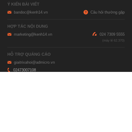
Ý KIẾN BÀI VIẾT
bandoc@kenh14.vn
Câu hỏi thường gặp
HỢP TÁC NỘI DUNG
marketing@kenh14.vn
024 7309 5555
HỖ TRỢ QUẢNG CÁO
giaitrixahoi@admicro.vn
02473007108
TRỤ SỞ HÀ NỘI
Tầng 21, Tòa nhà Center Building, Hapulico Complex, Số 01, phố
Nguyễn Huy Tưởng, phường Thanh Xuân, thành phố Hà Nội
TRỤ SỞ TP.HỒ CHÍ MINH
Tầng 4, Tòa nhà 123, số 127 Võ Văn Tần, Phường Xuân Hòa, TPHCM