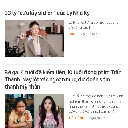
33 tỷ “cứu lấy sĩ diện” của Lý Nhã Kỳ
Lý Nhã Kỳ từng có một quyết định
vô cùng táo bạo.
CINE
-
7 giờ trước
Bé gái 4 tuổi đã kiếm tiền, 10 tuổi đóng phim Trấn
Thành: Nay lột xác ngoạn mục, dự đoán sớm
thành mỹ nhân
15 tuổi nhưng có hơn 10 năm kinh
nghiệm tham gia nghệ thuật, mỹ
nhân thế hệ mới này ngày càng
gây chú ý với visual cực phẩm.
ĐỜI SỐNG
-
7 giờ trước