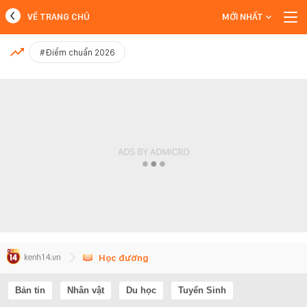
VỀ TRANG CHỦ
MỚI NHẤT
MỚI NHẤT
#Điểm chuẩn 2026
Xem thêm
Học đường
Bản tin
Nhân vật
Du học
Tuyển Sinh