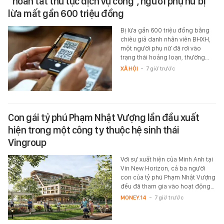
"hoàn tất thủ tục dịch vụ công", người phụ nữ bị
lừa mất gần 600 triệu đồng
Bị lừa gần 600 triệu đồng bằng
chiêu giả danh nhân viên BHXH,
một người phụ nữ đã rơi vào
trạng thái hoảng loạn, thường…
XÃ HỘI
-
7 giờ trước
Con gái tỷ phú Phạm Nhật Vượng lần đầu xuất
hiện trong một công ty thuộc hệ sinh thái
Vingroup
Với sự xuất hiện của Minh Anh tại
Vin New Horizon, cả ba người
con của tỷ phú Phạm Nhật Vượng
đều đã tham gia vào hoạt động…
MONEY.14
-
7 giờ trước