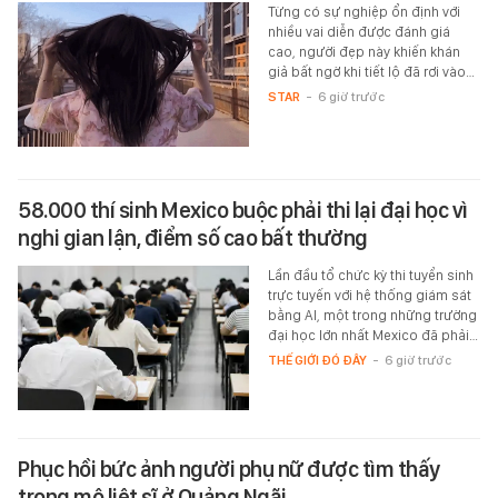
Từng có sự nghiệp ổn định với
nhiều vai diễn được đánh giá
cao, người đẹp này khiến khán
giả bất ngờ khi tiết lộ đã rơi vào…
STAR
-
6 giờ trước
58.000 thí sinh Mexico buộc phải thi lại đại học vì
nghi gian lận, điểm số cao bất thường
Lần đầu tổ chức kỳ thi tuyển sinh
trực tuyến với hệ thống giám sát
bằng AI, một trong những trường
đại học lớn nhất Mexico đã phải…
THẾ GIỚI ĐÓ ĐÂY
-
6 giờ trước
Phục hồi bức ảnh người phụ nữ được tìm thấy
trong mộ liệt sĩ ở Quảng Ngãi