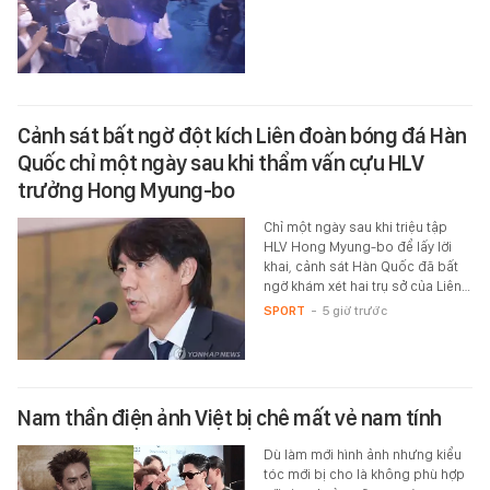
Cảnh sát bất ngờ đột kích Liên đoàn bóng đá Hàn
Quốc chỉ một ngày sau khi thẩm vấn cựu HLV
trưởng Hong Myung-bo
Chỉ một ngày sau khi triệu tập
HLV Hong Myung-bo để lấy lời
khai, cảnh sát Hàn Quốc đã bất
ngờ khám xét hai trụ sở của Liên…
SPORT
-
5 giờ trước
Nam thần điện ảnh Việt bị chê mất vẻ nam tính
Dù làm mới hình ảnh nhưng kiểu
tóc mới bị cho là không phù hợp