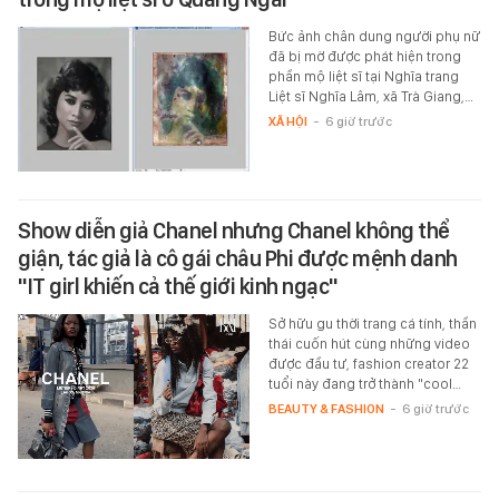
Bức ảnh chân dung người phụ nữ
đã bị mờ được phát hiện trong
phần mộ liệt sĩ tại Nghĩa trang
Liệt sĩ Nghĩa Lâm, xã Trà Giang,…
XÃ HỘI
-
6 giờ trước
Show diễn giả Chanel nhưng Chanel không thể
giận, tác giả là cô gái châu Phi được mệnh danh
"IT girl khiến cả thế giới kinh ngạc"
Sở hữu gu thời trang cá tính, thần
thái cuốn hút cùng những video
được đầu tư, fashion creator 22
tuổi này đang trở thành "cool…
BEAUTY & FASHION
-
6 giờ trước