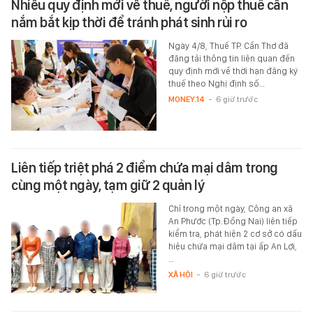
Nhiều quy định mới về thuế, người nộp thuế cần
nắm bắt kịp thời để tránh phát sinh rủi ro
Ngày 4/8, Thuế TP. Cần Thơ đã
đăng tải thông tin liên quan đến
quy định mới về thời hạn đăng ký
thuế theo Nghị định số…
MONEY.14
-
6 giờ trước
Liên tiếp triệt phá 2 điểm chứa mại dâm trong
cùng một ngày, tạm giữ 2 quản lý
Chỉ trong một ngày, Công an xã
An Phước (Tp.Đồng Nai) liên tiếp
kiểm tra, phát hiện 2 cơ sở có dấu
hiệu chứa mại dâm tại ấp An Lợi,
…
XÃ HỘI
-
6 giờ trước