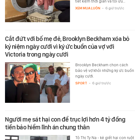
tiết kiệm thời gian và tối ưu…
XEM MUA LUÔN
-
6 giờ trước
Cắt đứt với bố mẹ đẻ, Brooklyn Beckham xóa bỏ
kỷ niệm ngày cưới vì ký ức buồn của vợ với
Victoria trong ngày cưới
Brooklyn Beckham chọn cách
bảo vệ vợ khỏi những ký ức buồn
ngày cưới.
SPORT
-
6 giờ trước
Người mẹ sát hại con để trục lợi hơn 4 tỷ đồng
tiền bảo hiểm lĩnh án chung thân
Tô Thị Ty Na - kẻ giết hại con ruột