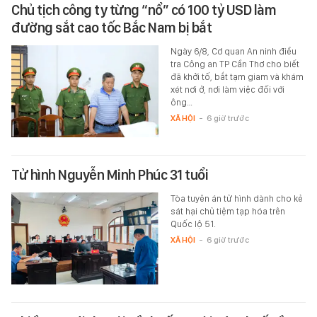
Chủ tịch công ty từng “nổ” có 100 tỷ USD làm
đường sắt cao tốc Bắc Nam bị bắt
Ngày 6/8, Cơ quan An ninh điều
tra Công an TP Cần Thơ cho biết
đã khởi tố, bắt tạm giam và khám
xét nơi ở, nơi làm việc đối với
ông…
XÃ HỘI
-
6 giờ trước
Tử hình Nguyễn Minh Phúc 31 tuổi
Tòa tuyên án tử hình dành cho kẻ
sát hại chủ tiệm tạp hóa trên
Quốc lộ 51.
XÃ HỘI
-
6 giờ trước