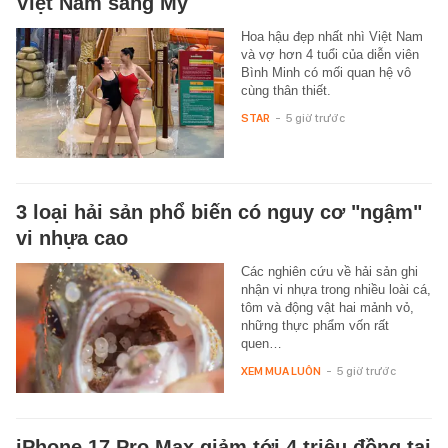
Việt Nam sang Mỹ
Hoa hậu đẹp nhất nhì Việt Nam
và vợ hơn 4 tuổi của diễn viên
Bình Minh có mối quan hệ vô
cùng thân thiết.
STAR
-
5 giờ trước
3 loại hải sản phổ biến có nguy cơ "ngậm"
vi nhựa cao
Các nghiên cứu về hải sản ghi
nhận vi nhựa trong nhiều loài cá,
tôm và động vật hai mảnh vỏ,
những thực phẩm vốn rất
quen…
XEM MUA LUÔN
-
5 giờ trước
iPhone 17 Pro Max giảm tới 4 triệu đồng tại