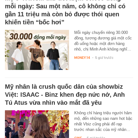
mỗi ngày: Sau một năm, cô không chỉ có
gần 11 triệu mà còn bỏ được thói quen
khiến tiền “bốc hơi”
Mỗi ngày chuyển riêng 30.000
đồng, tương đương giá một cốc
đồ uống hoặc một đơn hàng
nhỏ, chị Minh Anh không nghĩ…
MONEY.14
-
5 giờ trước
Mỹ nhân là crush quốc dân của showbiz
Việt: ISAAC - Binz khen đẹp nức nở, Anh
Tú Atus vừa nhìn vào mắt đã yêu
Không chỉ hàng triệu người hâm
mộ, đến những sao nam hot bậc
nhất Vbiz cũng phải đổ rạp
trước nhan sắc của mỹ nhân…
CINE
-
5 giờ trước