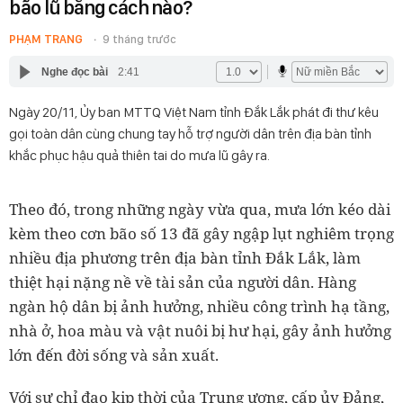
bão lũ bằng cách nào?
PHẠM TRANG
9 tháng trước
Nghe đọc bài
2:41
Ngày 20/11, Ủy ban MTTQ Việt Nam tỉnh Đắk Lắk phát đi thư kêu
gọi toàn dân cùng chung tay hỗ trợ người dân trên địa bàn tỉnh
khắc phục hậu quả thiên tai do mưa lũ gây ra.
Theo đó, trong những ngày vừa qua, mưa lớn kéo dài
kèm theo cơn bão số 13 đã gây ngập lụt nghiêm trọng
nhiều địa phương trên địa bàn tỉnh Đắk Lắk, làm
thiệt hại nặng nề về tài sản của người dân. Hàng
ngàn hộ dân bị ảnh hưởng, nhiều công trình hạ tầng,
nhà ở, hoa màu và vật nuôi bị hư hại, gây ảnh hưởng
lớn đến đời sống và sản xuất.
Với sự chỉ đạo kịp thời của Trung ương, cấp ủy Đảng,