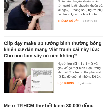
Nhận tiền chuyển khoản nhầm
từ người lạ rồi chuyển khoản trả
lại ngay, 1 tháng sau, người phụ
nữ Trung Quốc tá hỏa khi tài…
THẾ GIỚI ĐÓ ĐÂY
-
5 giờ trước
Clip dạy make up tưởng bình thường bỗng
khiến cư dân mạng Việt tranh cãi nảy lửa:
Cho con làm vậy có nên không?
Người lớn đôi khi chỉ mất vài
giây để gõ một bình luận, trong
khi một đứa trẻ có thể phải mất
rất lâu để quên đi những lời ấy.
HỌC ĐƯỜNG
-
5 giờ trước
Mẹ ở TP.HCM thử tiết kiệm 30.000 đồng