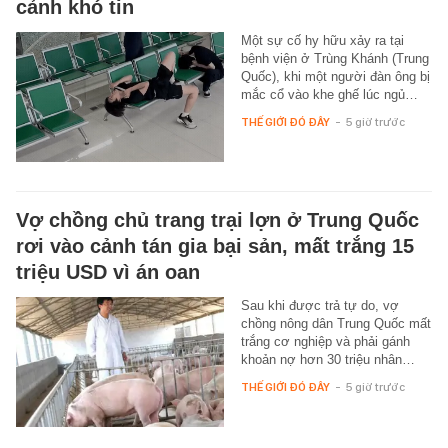
cảnh khó tin
Một sự cố hy hữu xảy ra tại
bệnh viện ở Trùng Khánh (Trung
Quốc), khi một người đàn ông bị
mắc cổ vào khe ghế lúc ngủ…
THẾ GIỚI ĐÓ ĐÂY
-
5 giờ trước
Vợ chồng chủ trang trại lợn ở Trung Quốc
rơi vào cảnh tán gia bại sản, mất trắng 15
triệu USD vì án oan
Sau khi được trả tự do, vợ
chồng nông dân Trung Quốc mất
trắng cơ nghiệp và phải gánh
khoản nợ hơn 30 triệu nhân…
THẾ GIỚI ĐÓ ĐÂY
-
5 giờ trước