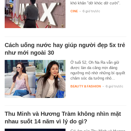
khó khăn "dở khóc dở cười".
CINE
-
6 giờ trước
Cách uống nước hay giúp người đẹp 5x trẻ
như mới ngoài 30
Ở tuổi 52, Oh Na Ra vẫn giữ
được làn da căng mịn đáng
ngưỡng mộ nhờ những bí quyết
chăm sóc da tưởng nhỏ…
BEAUTY & FASHION
-
6 giờ trước
Thu Minh và Hương Tràm không nhìn mặt
nhau suốt 14 năm vì lý do gì?