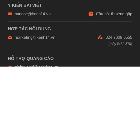
Ý KIẾN BÀI VIẾT
bandoc@kenh14.vn
Câu hỏi thường gặp
HỢP TÁC NỘI DUNG
marketing@kenh14.vn
024 7309 5555
HỖ TRỢ QUẢNG CÁO
giaitrixahoi@admicro.vn
02473007108
TRỤ SỞ HÀ NỘI
Tầng 21, Tòa nhà Center Building, Hapulico Complex, Số 01, phố
Nguyễn Huy Tưởng, phường Thanh Xuân, thành phố Hà Nội
TRỤ SỞ TP.HỒ CHÍ MINH
Tầng 4, Tòa nhà 123, số 127 Võ Văn Tần, Phường Xuân Hòa, TPHCM