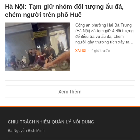
Hà Nội: Tạm giữ nhóm đối tượng ẩu đả,
chém người trên phố Huế
Công an phường Hai Bà Trưng
(Hà Nội) đã tạm giữ 4 đối tượng
để điều tra vụ ẩu đả, chém
người gây thương tích xảy ra…
XÃ HỘI
-
4 giờ trước
Xem thêm
CHỊU TRÁCH NHIỆM QUẢN LÝ NỘI DUNG
Bà Nguyễn Bích Minh