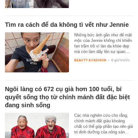
Tìm ra cách để da không tì vết như Jennie
Những bức ảnh gần như để mặt
mộc của Jennie không chỉ khiến
fan trầm trồ vì làn da khỏe đẹp
mà còn làm dấy lên sự quan…
BEAUTY & FASHION
-
6 giờ trước
Ngôi làng có 672 cụ già hơn 100 tuổi, bí
quyết sống thọ từ chính mảnh đất đặc biệt
đang sinh sống
Các nhà nghiên cứu cho rằng,
chính mảnh đất giàu khoáng
chất có thể góp phần tạo nên giá
trị dinh dưỡng của nông sản…