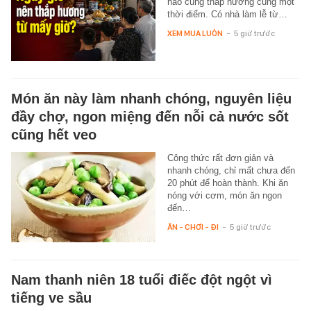
nào cũng thắp hương cùng một
thời điểm. Có nhà làm lễ từ…
XEM MUA LUÔN
-
5 giờ trước
Món ăn này làm nhanh chóng, nguyên liệu
đầy chợ, ngon miệng đến nỗi cả nước sốt
cũng hết veo
Công thức rất đơn giản và
nhanh chóng, chỉ mất chưa đến
20 phút để hoàn thành. Khi ăn
nóng với cơm, món ăn ngon
đến…
ĂN - CHƠI - ĐI
-
5 giờ trước
Nam thanh niên 18 tuổi điếc đột ngột vì
tiếng ve sầu