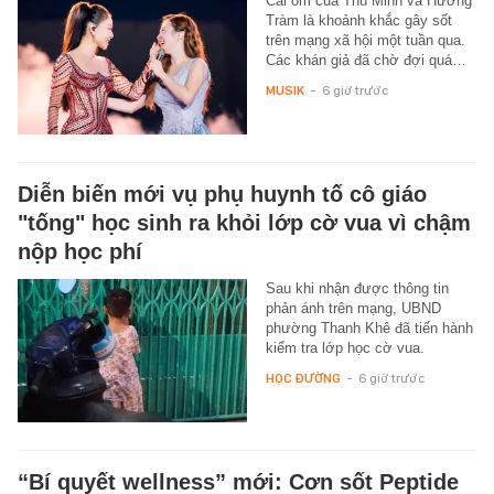
Cái ôm của Thu Minh và Hương
Tràm là khoảnh khắc gây sốt
trên mạng xã hội một tuần qua.
Các khán giả đã chờ đợi quá…
MUSIK
-
6 giờ trước
Diễn biến mới vụ phụ huynh tố cô giáo
"tống" học sinh ra khỏi lớp cờ vua vì chậm
nộp học phí
Sau khi nhận được thông tin
phản ánh trên mạng, UBND
phường Thanh Khê đã tiến hành
kiểm tra lớp học cờ vua.
HỌC ĐƯỜNG
-
6 giờ trước
“Bí quyết wellness” mới: Cơn sốt Peptide