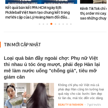
Kết quả bán kết PPA HCM ngày 8/8:
Kênh TikTok chỉ c
Pickleball Việt Nam tạo chung kết trong
thị, order mì cay…
mơ khi cặp của Lý Hoàng Nam đối đầu…
sao những chuyệ
TIN MỚI CẬP NHẬT
Loại quả bán đầy ngoài chợ: Phụ nữ Việt
thi nhau ủ tóc óng mượt, phái đẹp Hàn lại
mê làm nước uống "chống già", tiêu mỡ
giảm cân
Không chỉ phụ nữ Việt mà cả
phái đẹp Hàn cũng tin tưởng loại
quả này cho các bước làm đẹp
từ làn da, mái tóc đến vóc dáng.
BEAUTY & FASHION
-
7 giờ trước