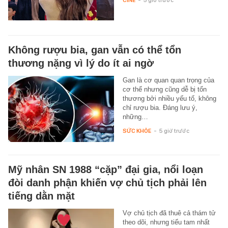
Không rượu bia, gan vẫn có thể tổn
thương nặng vì lý do ít ai ngờ
Gan là cơ quan quan trọng của
cơ thể nhưng cũng dễ bị tổn
thương bởi nhiều yếu tố, không
chỉ rượu bia. Đáng lưu ý,
những…
SỨC KHỎE
-
5 giờ trước
Mỹ nhân SN 1988 “cặp” đại gia, nổi loạn
đòi danh phận khiến vợ chủ tịch phải lên
tiếng dằn mặt
Vợ chủ tịch đã thuê cả thám tử
theo dõi, nhưng tiểu tam nhất