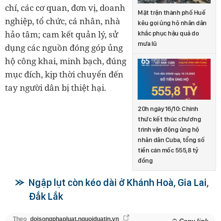
chí, các cơ quan, đơn vị, doanh
Mặt trận thành phố Huế
nghiệp, tổ chức, cá nhân, nhà
kêu gọi ủng hộ nhân dân
hảo tâm; cam kết quản lý, sử
khắc phục hậu quả do
mưa lũ
dụng các nguồn đóng góp ủng
hộ công khai, minh bạch, đúng
mục đích, kịp thời chuyển đến
tay người dân bị thiệt hại.
20h ngày 16/10: Chính
thức kết thúc chương
trình vận động ủng hộ
nhân dân Cuba, tổng số
tiền cán mốc 555,8 tỷ
đồng
Ngập lụt còn kéo dài ở Khánh Hoà, Gia Lai,
Đắk Lắk
Theo
doisongphapluat.nguoiduatin.vn