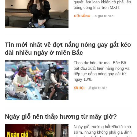
quyết làm loạn khiến cô phải lên
tiếng công khai trên MXH.
ĐỜI SỐNG
-
5 giờ trước
Tin mới nhất về đợt nắng nóng gay gắt kéo
dài nhiều ngày ở miền Bắc
Theo dự báo, từ mai, Bắc Bộ
bắt đầu xuất hiện nắng nóng và
tiếp tục nắng nóng gay gắt từ
ngày 10/8.
XÃ HỘI
-
5 giờ trước
Ngày giỗ nên thắp hương từ mấy giờ?
Ngày giỗ thường bắt đầu từ khá
sớm, nhưng không phải gia đình