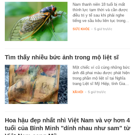
Nam thanh niên 18 tuổi bị mất
thính lực tạm thời và cần được
điều trị y tế sau khi phải nghe
tiếng ve sầu kêu liên tục trong…
SỨC KHỎE
-
5 giờ trước
Tìm thấy nhiều bức ảnh trong mộ liệt sĩ
Một chiếc ví cũ cùng những bức
ảnh đã phai màu được phát hiện
trong phần mộ liệt sĩ tại Nghĩa
trang Liệt sĩ Mỹ Hiệp, tỉnh Gia…
XÃ HỘI
-
5 giờ trước
Hoa hậu đẹp nhất nhì Việt Nam và vợ hơn 4
tuổi của Bình Minh "dính nhau như sam" từ