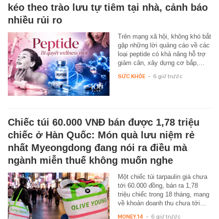
kéo theo trào lưu tự tiêm tại nhà, cảnh báo
nhiều rủi ro
Trên mạng xã hội, không khó bắt
gặp những lời quảng cáo về các
loại peptide có khả năng hỗ trợ
giảm cân, xây dựng cơ bắp,…
SỨC KHỎE
-
6 giờ trước
Chiếc túi 60.000 VNĐ bán được 1,78 triệu
chiếc ở Hàn Quốc: Món quà lưu niệm rẻ
nhất Myeongdong đang nói ra điều mà
ngành miễn thuế không muốn nghe
Một chiếc túi tarpaulin giá chưa
tới 60.000 đồng, bán ra 1,78
triệu chiếc trong 18 tháng, mang
về khoản doanh thu chưa tới…
MONEY.14
-
6 giờ trước