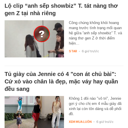
Lộ clip “anh sếp showbiz” T. tát nàng thơ
gen Z tại nhà riêng
Công chúng không khỏi hoang
mang trước tình trạng mối quan
hệ giữa “anh sếp showbiz” T. và
nàng thơ gen Z ở thời điểm
hiện…
STAR
-
6 giờ trước
Tủ giày của Jennie có 4 "con át chủ bài":
Cứ xỏ vào chân là đẹp, mặc váy hay quần
đều sang
Không 1 đôi nào "vô tri", Jennie
gợi ý cho chị em 4 mẫu giày đã
xinh lại còn tôn dáng và dễ phối
đồ.
XEM MUA LUÔN
-
6 giờ trước