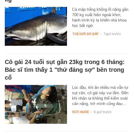
Cá mập trắng khổng lồ nặng gần
700 kg xuất hiện ngoài khơi,
hành trình kỳ lạ khiến nhà khoa
học bất ngờ.
THẾ GIỚI ĐÓ ĐÂY
-
7 giờ trước
Cô gái 24 tuổi sụt gần 23kg trong 6 tháng:
Bác sĩ tìm thấy 1 "thứ đáng sợ" bên trong
cổ
Lúc đầu, khi ăn nhiều mà vẫn tự
sụt cân, cô gái này vui lắm. Đến
khi nhận ra không thể kiểm soát
cân nặng, trở mình cũng đau…
SỨC KHỎE
-
6 giờ trước