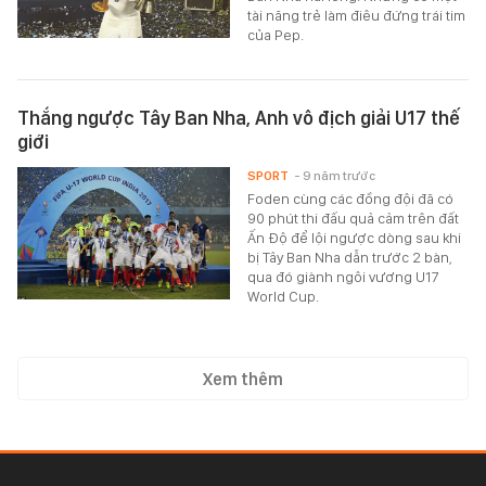
tài năng trẻ làm điêu đứng trái tim
của Pep.
Thắng ngược Tây Ban Nha, Anh vô địch giải U17 thế
giới
SPORT
- 9 năm trước
Foden cùng các đồng đội đã có
90 phút thi đấu quả cảm trên đất
Ấn Độ để lội ngược dòng sau khi
bị Tây Ban Nha dẫn trước 2 bàn,
qua đó giành ngôi vương U17
World Cup.
Xem thêm