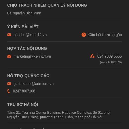
CHỊU TRÁCH NHIỆM QUẢN LÝ NỘI DUNG
Bà Nguyễn Bích Minh
Ý KIẾN BÀI VIẾT
bandoc@kenh14.vn
Câu hỏi thường gặp
HỢP TÁC NỘI DUNG
marketing@kenh14.vn
024 7309 5555
HỖ TRỢ QUẢNG CÁO
giaitrixahoi@admicro.vn
02473007108
TRỤ SỞ HÀ NỘI
Tầng 21, Tòa nhà Center Building, Hapulico Complex, Số 01, phố
Nguyễn Huy Tưởng, phường Thanh Xuân, thành phố Hà Nội