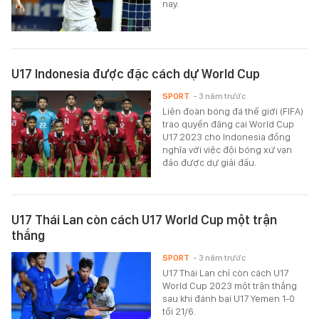
nay.
U17 Indonesia được đặc cách dự World Cup
SPORT
- 3 năm trước
Liên đoàn bóng đá thế giới (FIFA)
trao quyền đăng cai World Cup
U17 2023 cho Indonesia đồng
nghĩa với việc đội bóng xứ vạn
đảo được dự giải đấu.
U17 Thái Lan còn cách U17 World Cup một trận
thắng
SPORT
- 3 năm trước
U17 Thái Lan chỉ còn cách U17
World Cup 2023 một trận thắng
sau khi đánh bại U17 Yemen 1-0
tối 21/6.