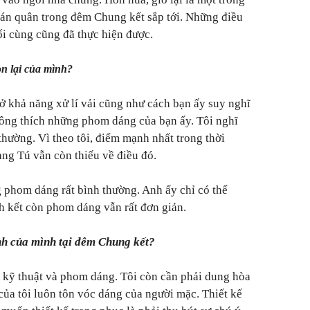
Quán quân trong đêm Chung kết sắp tới. Những điều
ối cùng cũng đã thực hiện được.
òn lại của mình?
 ở khả năng xử lí vải cũng như cách bạn ấy suy nghĩ
hông thích những phom dáng của bạn ấy. Tôi nghĩ
hường. Vì theo tôi, điểm mạnh nhất trong thời
ang Tú vẫn còn thiếu về điều đó.
phom dáng rất bình thường. Anh ấy chỉ có thế
nh kết còn phom dáng vẫn rất đơn giản.
nh của mình tại đêm Chung kết?
 kỹ thuật và phom dáng. Tôi còn cần phải dung hòa
của tôi luôn tôn vóc dáng của người mặc. Thiết kế