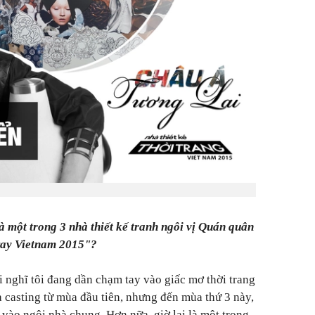
à một trong 3 nhà thiết kế tranh ngôi vị Quán quân
way Vietnam 2015"?
i nghĩ tôi đang dần chạm tay vào giấc mơ thời trang
a casting từ mùa đầu tiên, nhưng đến mùa thứ 3 này,
 vào ngôi nhà chung. Hơn nữa, giờ lại là một trong