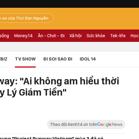
n ào của Thư Đan Nguyễn
 sống
Money.14
Ăn - Chơi - Đi
Xã hội
Sức khỏe
Tek-life
Học
BIZ
TV SHOW
ĐI SOI SAO ĐI
IDOL 14
ay: "Ai không am hiểu thời
py Lý Giám Tiền"
Theo dõi Kenh14.vn trên
chung "Project Runway Vietnam" mùa 3 đã có