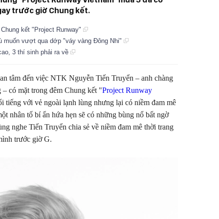
ay trước giờ Chung kết.
ại Chung kết "Project Runway"
 dù muốn vượt qua dớp "váy vàng Đông Nhi"
o, 3 thí sinh phải ra về
uan tâm đến việc NTK Nguyễn Tiến Truyển – anh chàng
g – có mặt trong đêm Chung kết "
Project Runway
i tiếng với vẻ ngoài lạnh lùng nhưng lại có niềm đam mê
một nhân tố bí ẩn hứa hẹn sẽ có những bùng nổ bất ngờ
ùng nghe Tiến Truyển chia sẻ về niềm đam mê thời trang
mình trước giờ G.