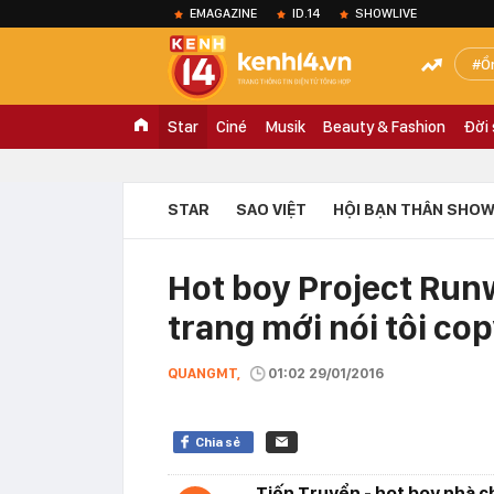
EMAGAZINE
ID.14
SHOWLIVE
Ồ
Star
Ciné
Musik
Beauty & Fashion
Đời
STAR
SAO VIỆT
HỘI BẠN THÂN SHOW
Hot boy Project Runw
trang mới nói tôi co
QUANGMT,
01:02 29/01/2016
Chia sẻ
Tiến Truyển - hot boy nhà 