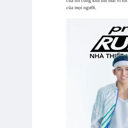
của tôi cũng khá bắt mắt vì tôi
của mọi người.