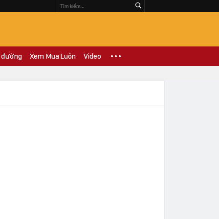
 đường
Xem Mua Luôn
Video