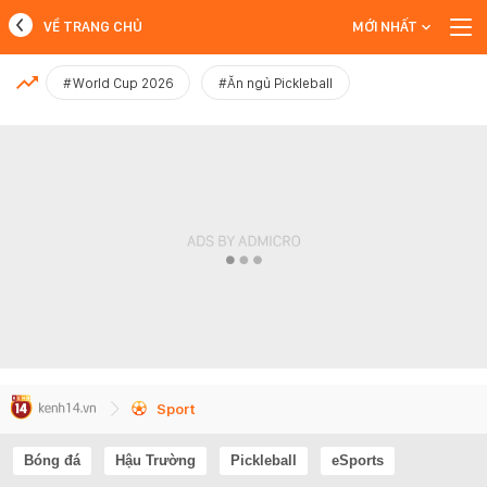
VỀ TRANG CHỦ
MỚI NHẤT
MỚI NHẤT
#World Cup 2026
#Ăn ngủ Pickleball
Xem thêm
Sport
Bóng đá
Hậu Trường
Pickleball
eSports