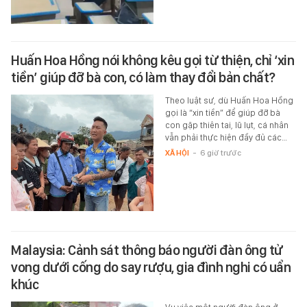
Huấn Hoa Hồng nói không kêu gọi từ thiện, chỉ ‘xin
tiền’ giúp đỡ bà con, có làm thay đổi bản chất?
Theo luật sư, dù Huấn Hoa Hồng
gọi là “xin tiền” để giúp đỡ bà
con gặp thiên tai, lũ lụt, cá nhân
vẫn phải thực hiện đầy đủ các…
XÃ HỘI
-
6 giờ trước
Malaysia: Cảnh sát thông báo người đàn ông tử
vong dưới cống do say rượu, gia đình nghi có uẩn
khúc