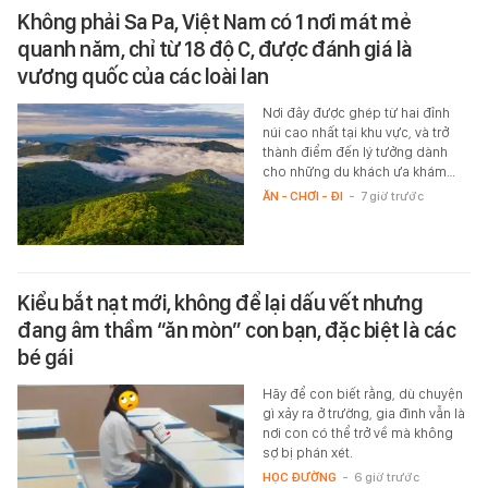
Không phải Sa Pa, Việt Nam có 1 nơi mát mẻ
quanh năm, chỉ từ 18 độ C, được đánh giá là
vương quốc của các loài lan
Nơi đây được ghép từ hai đỉnh
núi cao nhất tại khu vực, và trở
thành điểm đến lý tưởng dành
cho những du khách ưa khám…
ĂN - CHƠI - ĐI
-
7 giờ trước
Kiểu bắt nạt mới, không để lại dấu vết nhưng
đang âm thầm “ăn mòn” con bạn, đặc biệt là các
bé gái
Hãy để con biết rằng, dù chuyện
gì xảy ra ở trường, gia đình vẫn là
nơi con có thể trở về mà không
sợ bị phán xét.
HỌC ĐƯỜNG
-
6 giờ trước