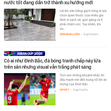
nước tốt đang dần trở thành xu hướng mới
Lát kín sân bằng gạch từng là lựa
chọn quen thuộc của nhiều gia
đình vì sạch sẽ, gọn gàng và ít
phải chăm sóc. Tuy nhiên, khi
ưu…
XEM MUA LUÔN
-
6 giờ trước
Có ai như Đình Bắc, đá bóng tranh chấp nảy lửa
trên sân nhưng visual vẫn trắng phát sáng
Trọn vẹn những khoảnh khắc thi
đấu mạnh mẽ đến bùng nổ khi ăn
mừng của Đình Bắc.
SPORT
-
6 giờ trước