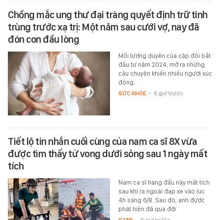
Chồng mắc ung thư đại tràng quyết định trữ tinh
trùng trước xạ trị: Một năm sau cưới vợ, nay đã
đón con đầu lòng
Mối lương duyên của cặp đôi bắt
đầu từ năm 2024, mở ra những
câu chuyện khiến nhiều người xúc
động.
SỨC KHỎE
-
6 giờ trước
Tiết lộ tin nhắn cuối cùng của nam ca sĩ 8X vừa
được tìm thấy tử vong dưới sông sau 1 ngày mất
tích
Nam ca sĩ hàng đầu này mất tích
sau khi ra ngoài đạp xe vào lúc
4h sáng 6/8. Sau đó, anh được
phát hiện đã qua đời.
STAR
-
6 giờ trước