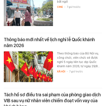
bất ngờ.
CINE
-
7 giờ trước
Thông báo mới nhất về lịch nghỉ lễ Quốc khánh
năm 2026
Theo thông báo của Bộ Nội vụ,
công chức, viên chức sẽ được
nghỉ 5 ngày liên tục dịp Quốc
khánh năm 2026, từ ngày 29/8…
XÃ HỘI
-
7 giờ trước
Tách hồ sơ điều tra sai phạm của phòng giao dịch
VIB sau vụ nữ nhân viên chiếm đoạt vốn vay của