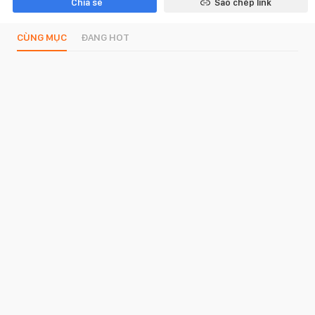
Chia sẻ
Sao chép link
CÙNG MỤC
ĐANG HOT