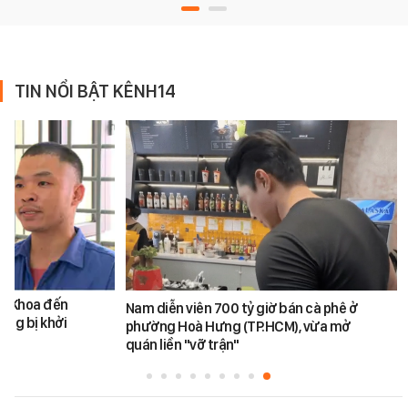
TIN NỔI BẬT KÊNH14
ăn Khoa đến
Nam diễn viên 700 tỷ giờ bán cà phê ở
ũng bị khởi
phường Hoà Hưng (TP.HCM), vừa mở
quán liền "vỡ trận"