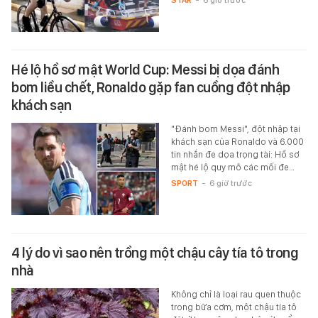
Hé lộ hồ sơ mật World Cup: Messi bị dọa đánh
bom liều chết, Ronaldo gặp fan cuồng đột nhập
khách sạn
"Đánh bom Messi", đột nhập tại
khách sạn của Ronaldo và 6.000
tin nhắn đe dọa trọng tài: Hồ sơ
mật hé lộ quy mô các mối đe…
SPORT
-
6 giờ trước
4 lý do vì sao nên trồng một chậu cây tía tô trong
nhà
Không chỉ là loại rau quen thuộc
trong bữa cơm, một chậu tía tô