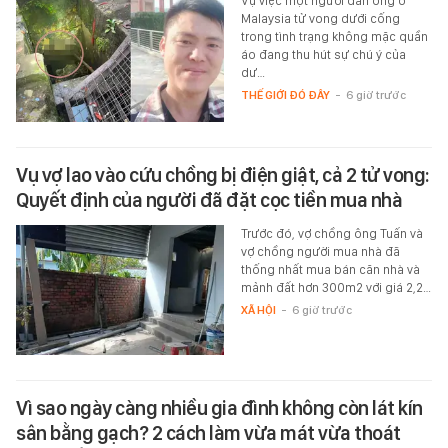
Vụ việc một người đàn ông ở
Malaysia tử vong dưới cống
trong tình trạng không mặc quần
áo đang thu hút sự chú ý của
dư…
THẾ GIỚI ĐÓ ĐÂY
-
6 giờ trước
Vụ vợ lao vào cứu chồng bị điện giật, cả 2 tử vong:
Quyết định của người đã đặt cọc tiền mua nhà
Trước đó, vợ chồng ông Tuấn và
vợ chồng người mua nhà đã
thống nhất mua bán căn nhà và
mảnh đất hơn 300m2 với giá 2,2…
XÃ HỘI
-
6 giờ trước
Vì sao ngày càng nhiều gia đình không còn lát kín
sân bằng gạch? 2 cách làm vừa mát vừa thoát