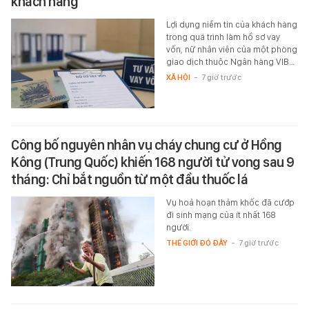
khách hàng
Lợi dụng niềm tin của khách hàng
trong quá trình làm hồ sơ vay
vốn, nữ nhân viên của một phòng
giao dịch thuộc Ngân hàng VIB…
XÃ HỘI
-
7 giờ trước
Công bố nguyên nhân vụ cháy chung cư ở Hồng
Kông (Trung Quốc) khiến 168 người tử vong sau 9
tháng: Chỉ bắt nguồn từ một đầu thuốc lá
Vụ hoả hoạn thảm khốc đã cướp
đi sinh mạng của ít nhất 168
người.
THẾ GIỚI ĐÓ ĐÂY
-
7 giờ trước