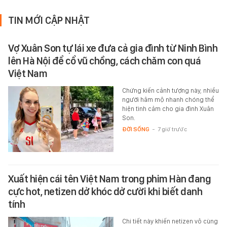
TIN MỚI CẬP NHẬT
Vợ Xuân Son tự lái xe đưa cả gia đình từ Ninh Bình
lên Hà Nội để cổ vũ chồng, cách chăm con quá
Việt Nam
Chứng kiến cảnh tượng này, nhiều
người hâm mộ nhanh chóng thể
hiện tình cảm cho gia đình Xuân
Son.
ĐỜI SỐNG
-
7 giờ trước
Xuất hiện cái tên Việt Nam trong phim Hàn đang
cực hot, netizen dở khóc dở cười khi biết danh
tính
Chi tiết này khiến netizen vô cùng