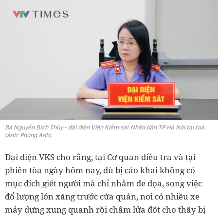
Bà Nguyễn Bích Thủy - đại diện Viện Kiểm sát Nhân dân TP Hà Nội tại toà.
(ảnh: Phùng Anh)
Đại diện VKS cho rằng, tại Cơ quan điều tra và tại
phiên tòa ngày hôm nay, dù bị cáo khai không có
mục đích giết người mà chỉ nhằm đe dọa, song việc
đổ lượng lớn xăng trước cửa quán, nơi có nhiều xe
máy dựng xung quanh rồi châm lửa đốt cho thấy bị