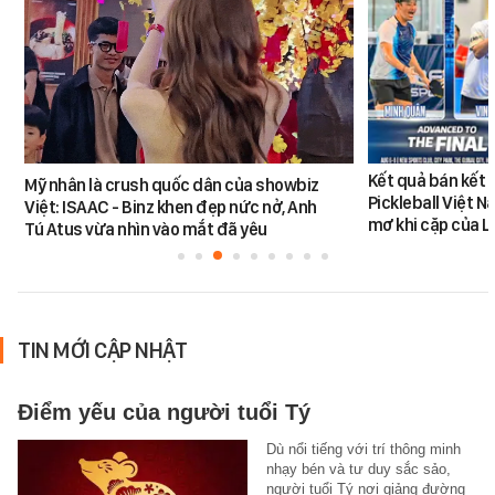
Kết quả bán kết 
Mỹ nhân là crush quốc dân của showbiz
Pickleball Việt 
Việt: ISAAC - Binz khen đẹp nức nở, Anh
mơ khi cặp của 
Tú Atus vừa nhìn vào mắt đã yêu
TIN MỚI CẬP NHẬT
Điểm yếu của người tuổi Tý
Dù nổi tiếng với trí thông minh
nhạy bén và tư duy sắc sảo,
người tuổi Tý nơi giảng đường