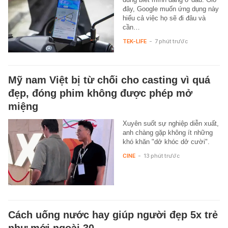
đây, Google muốn ứng dụng này
hiểu cả việc họ sẽ đi đâu và
cần…
TEK-LIFE
-
7 phút trước
Mỹ nam Việt bị từ chối cho casting vì quá
đẹp, đóng phim không được phép mở
miệng
Xuyên suốt sự nghiệp diễn xuất,
anh chàng gặp không ít những
khó khăn "dở khóc dở cười".
CINE
-
13 phút trước
Cách uống nước hay giúp người đẹp 5x trẻ