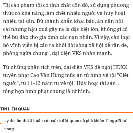
"Bị cáo phạm tội có tính chất côn đồ, sử dụng phương
thức có khả năng làm chết nhiều người và hủy hoại
nhiều tài sản. Dù thành khẩn khai báo, ăn năn hối
cải nhưng hậu quả gây ra là đặc biệt lớn, không gì có
thể bù đắp cho gia đình các nạn nhân. Vì vậy, cần loại
bỏ vĩnh viễn bị cáo ra khỏi đời sống xã hội để răn đe,
phòng ngừa chung", đại diện VKS nhấn mạnh.
Từ những phân tích trên, đại diện VKS đề nghị HĐXX
tuyên phạt Cao Văn Hùng mức án tử hình về tội "Giết
người", từ 11-12 năm tù về tội "Hủy hoại tài sản",
tổng hợp hình phạt chung là tử hình.
TIN LIÊN QUAN
Lý do lần thứ 3 hoãn xét xử kẻ đốt quán cà phê khiến 11 người tử
vong