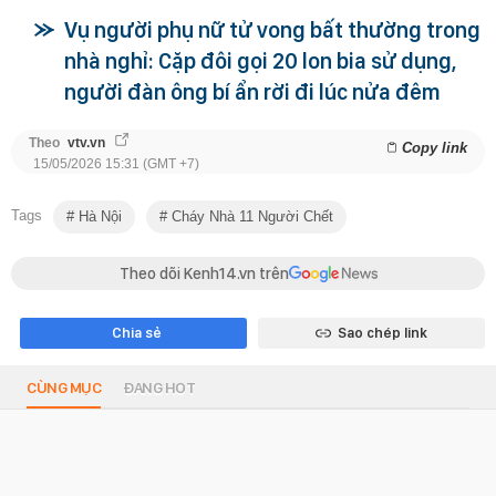
Vụ người phụ nữ tử vong bất thường trong
nhà nghỉ: Cặp đôi gọi 20 lon bia sử dụng,
người đàn ông bí ẩn rời đi lúc nửa đêm
Theo
vtv.vn
Copy link
15/05/2026 15:31 (GMT +7)
Tags
Hà Nội
Cháy Nhà 11 Người Chết
Theo dõi Kenh14.vn trên
Chia sẻ
Sao chép link
CÙNG MỤC
ĐANG HOT