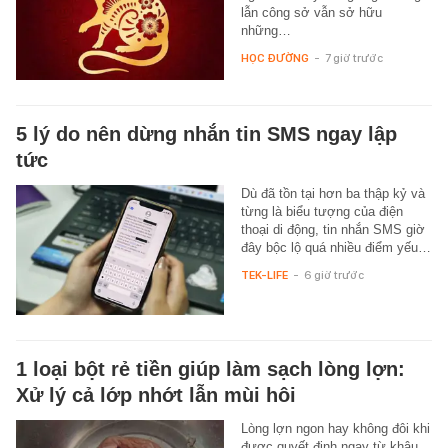
lẫn công sở vẫn sở hữu
những…
HỌC ĐƯỜNG
-
7 giờ trước
5 lý do nên dừng nhắn tin SMS ngay lập
tức
Dù đã tồn tại hơn ba thập kỷ và
từng là biểu tượng của điện
thoại di động, tin nhắn SMS giờ
đây bộc lộ quá nhiều điểm yếu…
TEK-LIFE
-
6 giờ trước
1 loại bột rẻ tiền giúp làm sạch lòng lợn:
Xử lý cả lớp nhớt lẫn mùi hôi
Lòng lợn ngon hay không đôi khi
được quyết định ngay từ khâu