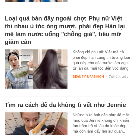
Loại quả bán đầy ngoài chợ: Phụ nữ Việt
thi nhau ủ tóc óng mượt, phái đẹp Hàn lại
mê làm nước uống "chống già", tiêu mỡ
giảm cân
Không chỉ phụ nữ Việt mà cả
phái đẹp Hàn cũng tin tưởng loại
quả này cho các bước làm đẹp
từ làn da, mái tóc đến vóc dáng.
BEAUTY & FASHION
-
7 phút trước
Tìm ra cách để da không tì vết như Jennie
Những bức ảnh gần như để mặt
mộc của Jennie không chỉ khiến
fan trầm trồ vì làn da khỏe đẹp
mà còn làm dấy lên sự quan…