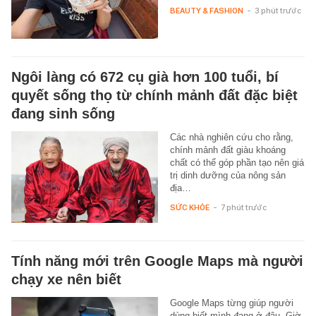
BEAUTY & FASHION
-
3 phút trước
Ngôi làng có 672 cụ già hơn 100 tuổi, bí
quyết sống thọ từ chính mảnh đất đặc biệt
đang sinh sống
Các nhà nghiên cứu cho rằng,
chính mảnh đất giàu khoáng
chất có thể góp phần tạo nên giá
trị dinh dưỡng của nông sản
địa…
SỨC KHỎE
-
7 phút trước
Tính năng mới trên Google Maps mà người
chạy xe nên biết
Google Maps từng giúp người
dùng biết mình đang ở đâu. Giờ