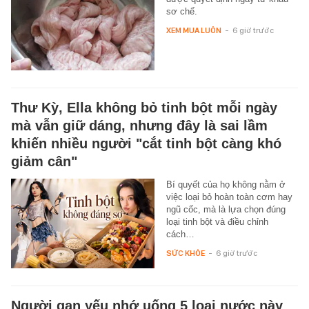
sơ chế.
XEM MUA LUÔN
-
6 giờ trước
Thư Kỳ, Ella không bỏ tinh bột mỗi ngày
mà vẫn giữ dáng, nhưng đây là sai lầm
khiến nhiều người "cắt tinh bột càng khó
giảm cân"
Bí quyết của họ không nằm ở
việc loại bỏ hoàn toàn cơm hay
ngũ cốc, mà là lựa chọn đúng
loại tinh bột và điều chỉnh
cách…
SỨC KHỎE
-
6 giờ trước
Người gan yếu nhớ uống 5 loại nước này