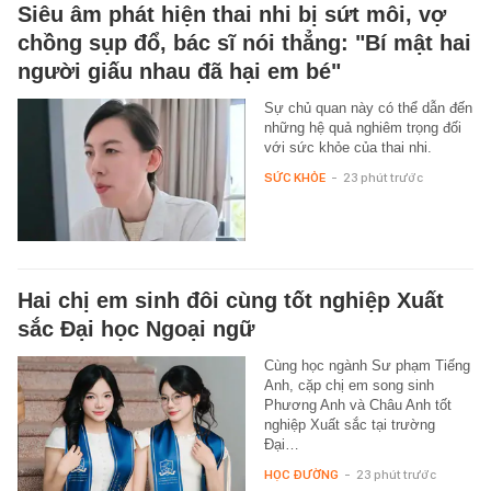
Siêu âm phát hiện thai nhi bị sứt môi, vợ
chồng sụp đổ, bác sĩ nói thẳng: "Bí mật hai
người giấu nhau đã hại em bé"
Sự chủ quan này có thể dẫn đến
những hệ quả nghiêm trọng đối
với sức khỏe của thai nhi.
SỨC KHỎE
-
23 phút trước
Hai chị em sinh đôi cùng tốt nghiệp Xuất
sắc Đại học Ngoại ngữ
Cùng học ngành Sư phạm Tiếng
Anh, cặp chị em song sinh
Phương Anh và Châu Anh tốt
nghiệp Xuất sắc tại trường
Đại…
HỌC ĐƯỜNG
-
23 phút trước