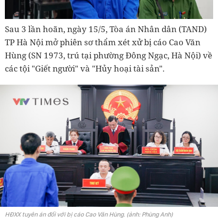
Sau 3 lần hoãn, ngày 15/5, Tòa án Nhân dân (TAND)
TP Hà Nội mở phiên sơ thẩm xét xử bị cáo Cao Văn
Hùng (SN 1973, trú tại phường Đông Ngạc, Hà Nội) về
các tội "Giết người" và "Hủy hoại tài sản".
HĐXX tuyên án đối với bị cáo Cao Văn Hùng. (ảnh: Phùng Anh)