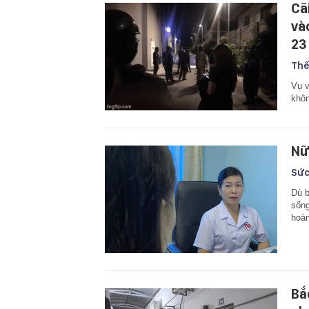
Cã
và
23
Thế
Vụ v
khôn
Nữ
Sức
Dù b
sống
hoàn
Bắ