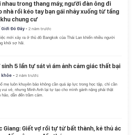
i nhau trong thang máy, người đàn ông đi
o nhà rồi kéo tay bạn gái nhảy xuống từ tầng
 khu chung cư
-
 Giới Đó Đây
2 năm trước
iệc mới xảy ra ở thủ đô Bangkok của Thái Lan khiến nhiều người
g khỏi sợ hãi.
 sinh 5 lần tự sát vì ám ảnh cảm giác thất bại
-
 khỏe
2 năm trước
ố mẹ luôn khuyên bảo không cần quá áp lực trong học tập, chỉ cần
 vui vẻ, nhưng Minh Anh lại tự tạo cho mình gánh nặng phải thật
 hảo, dẫn đến trầm cảm.
c Giang: Giết vợ rồi tự tử bất thành, kẻ thủ ác