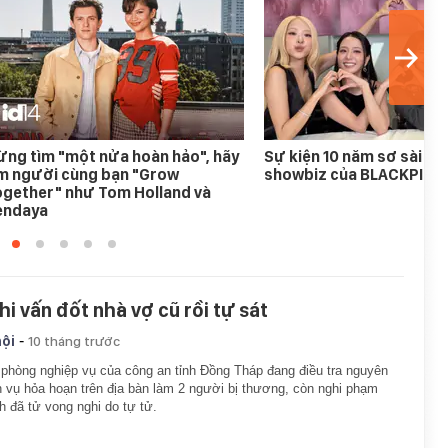
ng tìm "một nửa hoàn hảo", hãy
Sự kiện 10 năm sơ sài nh
ìm người cùng bạn "Grow
showbiz của BLACKPINK
ogether" như Tom Holland và
endaya
hi vấn đốt nhà vợ cũ rồi tự sát
-
hội
10 tháng trước
phòng nghiệp vụ của công an tỉnh Đồng Tháp đang điều tra nguyên
 vụ hỏa hoạn trên địa bàn làm 2 người bị thương, còn nghi phạm
h đã tử vong nghi do tự tử.