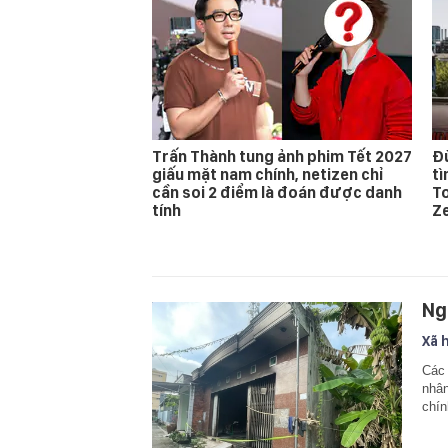
Trấn Thành tung ảnh phim Tết 2027
Đừ
giấu mặt nam chính, netizen chỉ
t
cần soi 2 điểm là đoán được danh
T
tính
Z
Ng
Xã 
Các 
nhân
chín