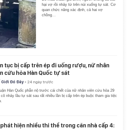
hại vợ rồi nhảy từ trên núi xuống tự sát. Cơ
quan chức năng xác định, cả hai vợ
chồng…
ên tục bị cấp trên ép đi uống rượu, nữ nhân
ên cứu hỏa Hàn Quốc tự sát
-
 Giới Đó Đây
24 ngày trước
uận Hàn Quốc phẫn nộ trước cái chết của nữ nhân viên cứu hỏa 29
, cô nhảy lầu tự sát sau rất nhiều lần bị cấp trên ép buộc tham gia tiệc
u.
 phát hiện nhiều thi thể trong căn nhà cấp 4: