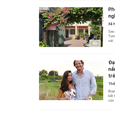
Ph
ng
Xã 
Sau 
Tum,
sát.
Đạ
nầ
tr
Thế
Bran
kết 
còn 