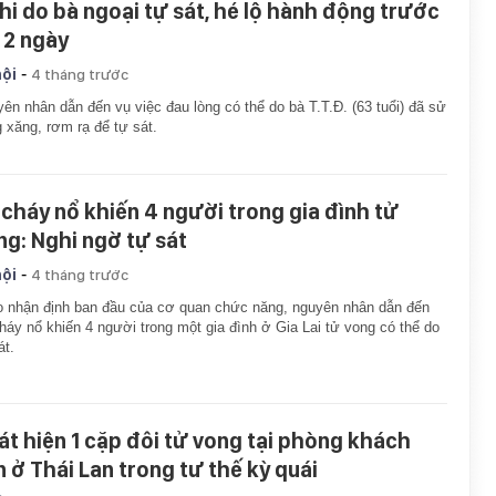
hi do bà ngoại tự sát, hé lộ hành động trước
 2 ngày
-
hội
4 tháng trước
ên nhân dẫn đến vụ việc đau lòng có thể do bà T.T.Đ. (63 tuổi) đã sử
 xăng, rơm rạ để tự sát.
 cháy nổ khiến 4 người trong gia đình tử
ng: Nghi ngờ tự sát
-
hội
4 tháng trước
 nhận định ban đầu của cơ quan chức năng, nguyên nhân dẫn đến
háy nổ khiến 4 người trong một gia đình ở Gia Lai tử vong có thể do
át.
át hiện 1 cặp đôi tử vong tại phòng khách
n ở Thái Lan trong tư thế kỳ quái