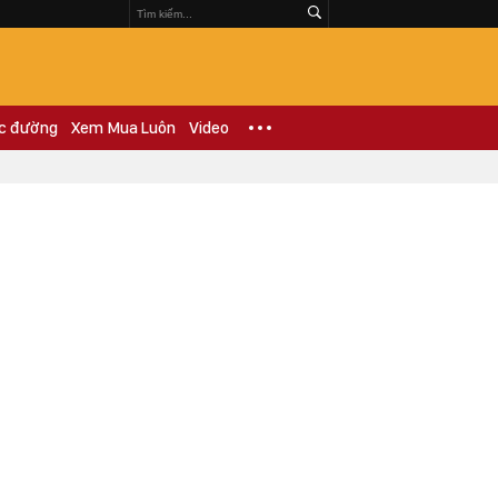
c đường
Xem Mua Luôn
Video