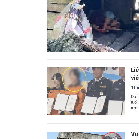
Li
vi
Thế
Dư l
tuổi
rượ
Vụ