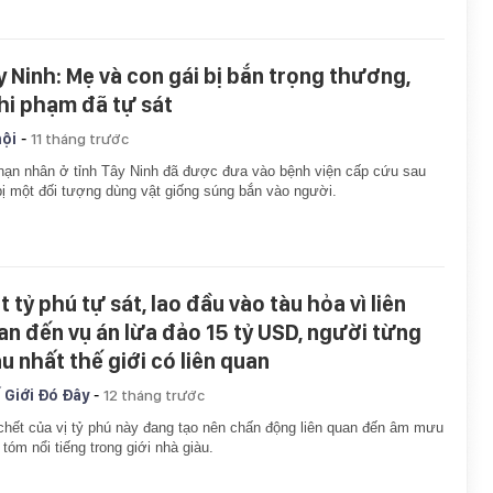
y Ninh: Mẹ và con gái bị bắn trọng thương,
hi phạm đã tự sát
-
hội
11 tháng trước
nạn nhân ở tỉnh Tây Ninh đã được đưa vào bệnh viện cấp cứu sau
bị một đối tượng dùng vật giống súng bắn vào người.
 tỷ phú tự sát, lao đầu vào tàu hỏa vì liên
an đến vụ án lừa đảo 15 tỷ USD, người từng
àu nhất thế giới có liên quan
-
 Giới Đó Đây
12 tháng trước
chết của vị tỷ phú này đang tạo nên chấn động liên quan đến âm mưu
 tóm nổi tiếng trong giới nhà giàu.