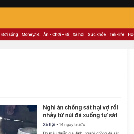
Đời sống
Money.14
Ăn - Chơi - Đi
Xã hội
Sức khỏe
Tek-life
Họ
Nghi án chồng sát hại vợ rồi
nhảy từ núi đá xuống tự sát
-
Xã hội
14 ngày trước
Do mâu thuẫn gia đình, người chồng đã sát