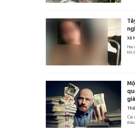
Tâ
ng
Xã 
Hai 
khi 
Một
qu
gi
Thế
Cái 
thâu