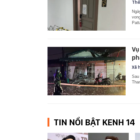
Thế
Ngày
vong
Patt
Vụ
ph
Xã 
Sau 
Than
TIN NỔI BẬT KENH 14