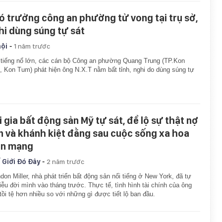
ó trưởng công an phường tử vong tại trụ sở,
hi dùng súng tự sát
-
hội
1 năm trước
tiếng nổ lớn, các cán bộ Công an phường Quang Trung (TP.Kon
 Kon Tum) phát hiện ông N.X.T nằm bất tỉnh, nghi do dùng súng tự
i gia bất động sản Mỹ tự sát, để lộ sự thật nợ
n và khánh kiệt đằng sau cuộc sống xa hoa
ên mạng
-
 Giới Đó Đây
2 năm trước
don Miller, nhà phát triển bất động sản nổi tiếng ở New York, đã tự
liễu đời mình vào tháng trước. Thực tế, tình hình tài chính của ông
tồi tệ hơn nhiều so với những gì được tiết lộ ban đầu.