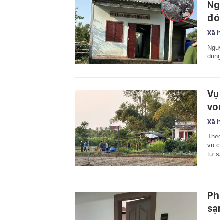
Ng
đó
Xã 
Nguy
dụng
Vụ
vo
Xã 
Theo
vụ c
tự s
Ph
sạ