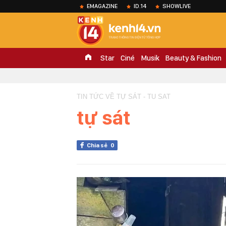
EMAGAZINE
ID.14
SHOWLIVE
Star
Ciné
Musik
Beauty & Fashion
TIN TỨC VỀ TỰ SÁT - TU SAT
tự sát
Chia sẻ
0