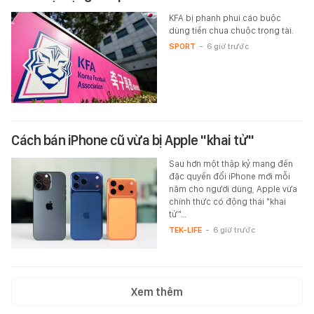
KFA bị phanh phui cáo buộc
dùng tiền chua chuộc trọng tài.
SPORT
-
6 giờ trước
Cách bán iPhone cũ vừa bị Apple "khai tử"
Sau hơn một thập kỷ mang đến
đặc quyền đổi iPhone mới mỗi
năm cho người dùng, Apple vừa
chính thức có động thái "khai
tử"…
TEK-LIFE
-
6 giờ trước
Xem thêm