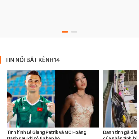
TIN NỔI BẬT KÊNH14
Tình hình Lê Giang Patrik và MC Hoàng
Danh tính gã đàn
Oanh sau khi rộ tin hẹn hò
của nhân tình, b