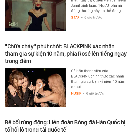
mắt ngày 31/7, diễn viên Jameela
Jamil bình luận: “Người phụ nữ
đáng thương này có thể đang…
STAR
-
6 giờ trước
"Chữa cháy" phút chót: BLACKPINK xác nhận
tham gia sự kiện 10 năm, phía Rosé lên tiếng ngay
trong đêm
Cả bốn thành viên của
BLACKPINK chính thức xác nhận
tham gia sự kiện kỷ niệm 10 năm
debut.
MUSIK
-
6 giờ trước
Bê bối rúng động: Liên đoàn Bóng đá Hàn Quốc bị
tố hối lộ trọng tài quốc tế