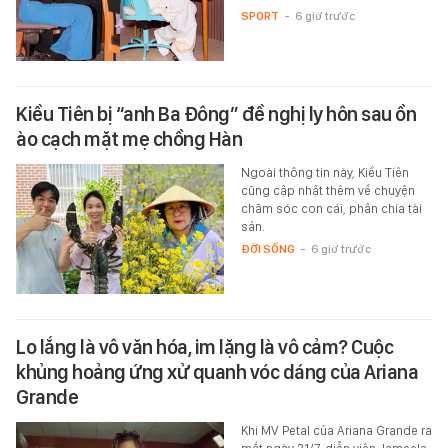
SPORT
-
6 giờ trước
Kiều Tiên bị “anh Ba Đông” đề nghị ly hôn sau ồn
ào cạch mặt mẹ chồng Hàn
Ngoài thông tin này, Kiều Tiên
cũng cập nhật thêm về chuyện
chăm sóc con cái, phân chia tài
sản.
ĐỜI SỐNG
-
6 giờ trước
Lo lắng là vô văn hóa, im lặng là vô cảm? Cuộc
khủng hoảng ứng xử quanh vóc dáng của Ariana
Grande
Khi MV Petal của Ariana Grande ra