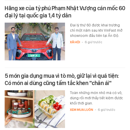
Hãng xe của tỷ phú Phạm Nhật Vượng cán mốc 60
đại lý tại quốc gia 1,4 tỷ dân
Đại lý thứ 60 được khai trương
chỉ một năm sau khi VinFast mở
showroom đầu tiên tại Ấn Độ.
XÃ HỘI
-
6 giờ trước
5 món gia dụng mua vì tò mò, giữ lại vì quá tiện:
Có món ai dùng cũng tấm tắc khen "chân ái"
Toàn những món nhỏ mà có võ,
dùng rồi mới thấy tiết kiệm được
khối thời gian.
XEM MUA LUÔN
-
6 giờ trước