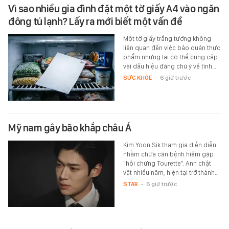
Vì sao nhiều gia đình đặt một tờ giấy A4 vào ngăn
đông tủ lạnh? Lấy ra mới biết một vấn đề
Một tờ giấy trắng tưởng không
liên quan đến việc bảo quản thực
phẩm nhưng lại có thể cung cấp
vài dấu hiệu đáng chú ý về tình…
SỨC KHỎE
-
6 giờ trước
Mỹ nam gây bão khắp châu Á
Kim Yoon Sik tham gia diễn diễn
nhằm chữa căn bệnh hiếm gặp
"hội chứng Tourette". Anh chật
vật nhiều năm, hiện tại trở thành…
STAR
-
6 giờ trước