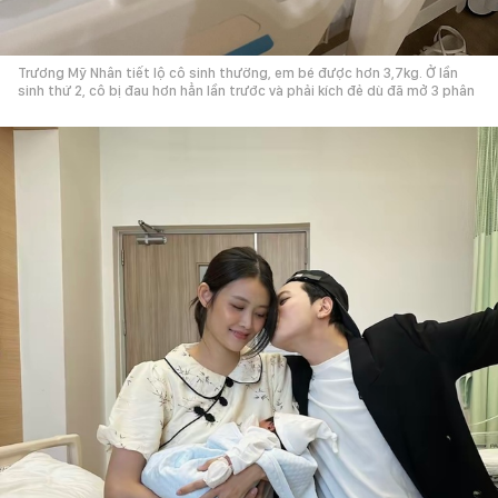
Trương Mỹ Nhân tiết lộ cô sinh thường, em bé được hơn 3,7kg. Ở lần
sinh thứ 2, cô bị đau hơn hẳn lần trước và phải kích đẻ dù đã mở 3 phân