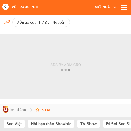
VỀ TRANG CHỦ
MỚI NHẤT
MỚI NHẤT
#Ồn ào của Thư Đan Nguyễn
Xem thêm
Star
Sao Việt
Hội bạn thân Showbiz
TV Show
Đi Soi Sao Đi