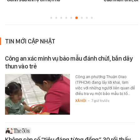
TIN MỚI CẬP NHẬT
Công an xác minh vụ bảo mẫu đánh chửi, bắn dây
thun vào trẻ
Công an phường Thuận Giao
(TPHCM) đang lấy lời khai, làm
việc với những người liên quan để
điều tra vụ một bảo mẫu bị tố…
XÃ HỘI
-
7 giờ trước
Không còn cố “tiêu đáng từng đồng”, 30 rồi thấy