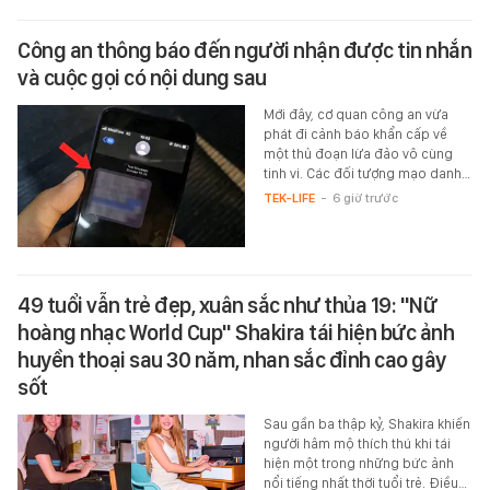
Công an thông báo đến người nhận được tin nhắn
và cuộc gọi có nội dung sau
Mới đây, cơ quan công an vừa
phát đi cảnh báo khẩn cấp về
một thủ đoạn lừa đảo vô cùng
tinh vi. Các đối tượng mạo danh…
TEK-LIFE
-
6 giờ trước
49 tuổi vẫn trẻ đẹp, xuân sắc như thủa 19: "Nữ
hoàng nhạc World Cup" Shakira tái hiện bức ảnh
huyền thoại sau 30 năm, nhan sắc đỉnh cao gây
sốt
Sau gần ba thập kỷ, Shakira khiến
người hâm mộ thích thú khi tái
hiện một trong những bức ảnh
nổi tiếng nhất thời tuổi trẻ. Điều…