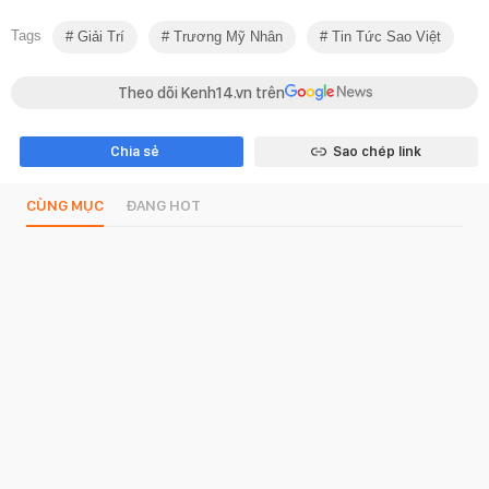
Tags
Giải Trí
Trương Mỹ Nhân
Tin Tức Sao Việt
Theo dõi Kenh14.vn trên
Chia sẻ
Sao chép link
CÙNG MỤC
ĐANG HOT