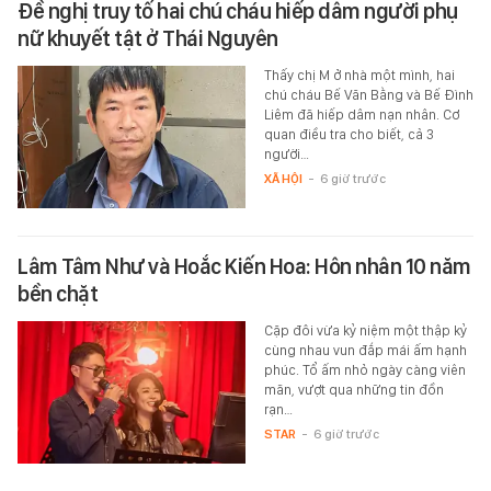
Đề nghị truy tố hai chú cháu hiếp dâm người phụ
nữ khuyết tật ở Thái Nguyên
Thấy chị M ở nhà một mình, hai
chú cháu Bế Văn Bằng và Bế Đình
Liêm đã hiếp dâm nạn nhân. Cơ
quan điều tra cho biết, cả 3
người…
XÃ HỘI
-
6 giờ trước
Lâm Tâm Như và Hoắc Kiến Hoa: Hôn nhân 10 năm
bền chặt
Cặp đôi vừa kỷ niệm một thập kỷ
cùng nhau vun đắp mái ấm hạnh
phúc. Tổ ấm nhỏ ngày càng viên
mãn, vượt qua những tin đồn
rạn…
STAR
-
6 giờ trước