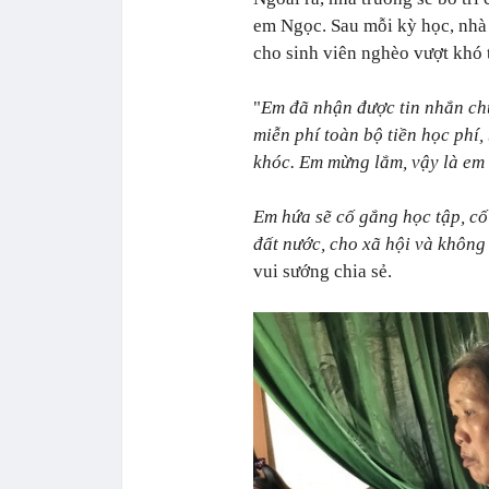
em Ngọc. Sau mỗi kỳ học, nhà 
cho sinh viên nghèo vượt khó t
"
Em đã nhận được tin nhắn ch
miễn phí toàn bộ tiền học phí,
khóc. Em mừng lắm, vậy là em 
Em hứa sẽ cố gắng học tập, cố
đất nước, cho xã hội và không
vui sướng chia sẻ.