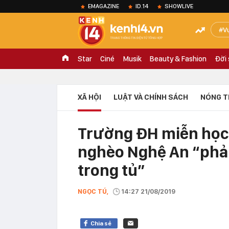
EMAGAZINE
ID.14
SHOWLIVE
V
Star
Ciné
Musik
Beauty & Fashion
Đời
XÃ HỘI
LUẬT VÀ CHÍNH SÁCH
NÓNG T
Trường ĐH miễn học 
nghèo Nghệ An “phải
trong tủ”
NGỌC TÚ,
14:27 21/08/2019
Chia sẻ