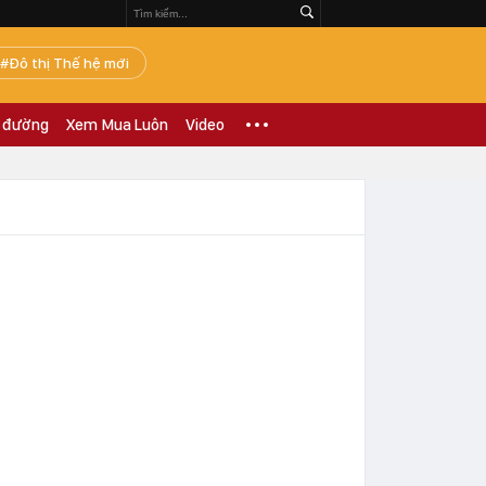
Đô thị Thế hệ mới
 đường
Xem Mua Luôn
Video