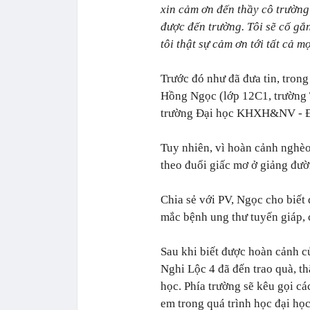
xin cảm ơn đến thầy cô trường
được đến trường. Tôi sẽ cố gắ
tôi thật sự cảm ơn tới tất cả m
Trước đó như đã đưa tin, tron
Hồng Ngọc (lớp 12C1, trường 
trường Đại học KHXH&NV - Đ
Tuy nhiên, vì hoàn cảnh nghè
theo đuổi giấc mơ ở giảng đườ
Chia sẻ với PV, Ngọc cho biết
mắc bệnh ung thư tuyến giáp, c
Sau khi biết được hoàn cảnh c
Nghi Lộc 4 đã đến trao quà, t
học. Phía trường sẽ kêu gọi c
em trong quá trình học đại học