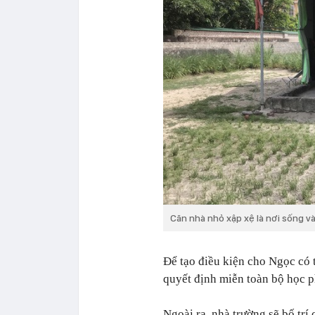
Căn nhà nhỏ xập xệ là nơi sống v
Để tạo điều kiện cho Ngọc có t
quyết định miễn toàn bộ học p
Ngoài ra, nhà trường sẽ bố trí