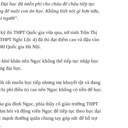
 Đại học đã miễn phí cho cháu để cháu tiếp tục
ng để nuôi con ăn học. Không biết nói gì hơn nữa,
ọi người"
.
g kỳ thi THPT Quốc gia vừa qua, nữ sinh Trần Thị
THPT Nghi Lộc 4) đã thi đạt điểm cao và đậu vào
H Quốc gia Hà Nội.
o khó khăn nên Ngọc không thể tiếp tục nhập học
ng đại học.
 dù rất muốn học tiếp nhưng mẹ khuyết tật và đang
hi phí điều trị cao nên Ngọc không có tiền để học.
ủa gia đình Ngọc, phía thầy cô giáo trường THPT
hăm hỏi và động viên Ngọc để tiếp tục theo học đại
ác mạnh thường quân chung tay góp sức để hỗ trợ
.