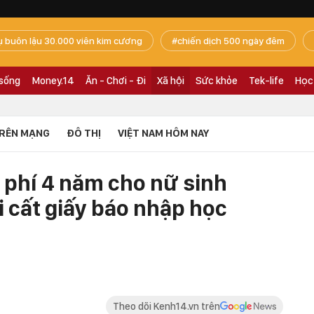
ụ buôn lậu 30.000 viên kim cương
chiến dịch 500 ngày đêm
 sống
Money.14
Ăn - Chơi - Đi
Xã hội
Sức khỏe
Tek-life
Học
RÊN MẠNG
ĐÔ THỊ
VIỆT NAM HÔM NAY
phí 4 năm cho nữ sinh
 cất giấy báo nhập học
Theo dõi Kenh14.vn trên